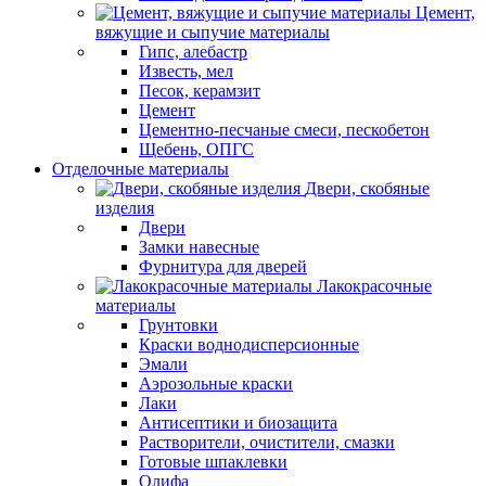
Цемент,
вяжущие и сыпучие материалы
Гипс, алебастр
Известь, мел
Песок, керамзит
Цемент
Цементно-песчаные смеси, пескобетон
Щебень, ОПГС
Отделочные материалы
Двери, скобяные
изделия
Двери
Замки навесные
Фурнитура для дверей
Лакокрасочные
материалы
Грунтовки
Краски воднодисперсионные
Эмали
Аэрозольные краски
Лаки
Антисептики и биозащита
Растворители, очистители, смазки
Готовые шпаклевки
Олифа