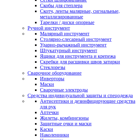
Скобы для степлера
Скотч, ленты малярные, сигнальные,
металлизированные
Тарелки / диски опорные
Ручной инструмент
Малярный инструмент
Столярно-слесарный инструмент
Ударно-рычажный инструмент
Штукатурный инструмент
Ящики для инструмента и крепежа
Скребки для расшивки швов затирки
Стеклорезы
Сварочное оборудование
Инверторы
Маски
Сварочные электроды
Средства индивидуальной защиты и спецодежда
Антисептики и дезинфицирующие средства
для рук
Аптечки
Жилеты, комбинезоны
Защитные очки и маски
Каски
Наколенники