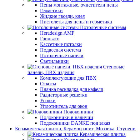
Пены монтажные, очистители пены
Герметики
Жидкие гвозди, клея
Пистолеты для пены и герметика
Потолочные системы
Heradesign AMF
Грильято
Кассетные потолки
Подвесная система
Потолочные панели
Светильники
Стеновые
панели, ПВХ изделия
Комплектующие для ПВХ
Откосы
Планка раскладка для кафеля
Радиаторные решетки
Уголки
Уплотнитель для окон
Подоконники
Подоконники в наличии
Подоконники DANKE под заказ
Керамическая плитка, Керамогранит, Мозаика, Ступени
Керамическая плитка
Керамогранит