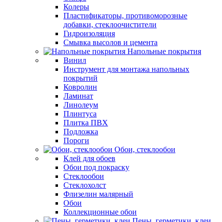
Колеры
Пластификаторы, противоморозные
добавки, стеклоочистители
Гидроизоляция
Смывка высолов и цемента
Напольные покрытия
Винил
Инструмент для монтажа напольных
покрытий
Ковролин
Ламинат
Линолеум
Плинтуса
Плитка ПВХ
Подложка
Пороги
Обои, стеклообои
Клей для обоев
Обои под покраску
Стеклообои
Стеклохолст
Флизелин малярный
Обои
Коллекционные обои
Пены, герметики, клеи