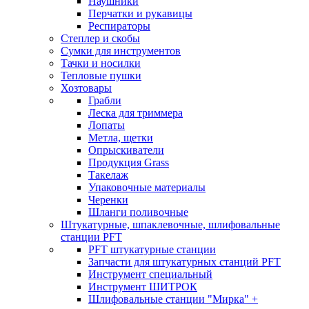
Наушники
Перчатки и рукавицы
Респираторы
Степлер и скобы
Сумки для инструментов
Тачки и носилки
Тепловые пушки
Хозтовары
Грабли
Леска для триммера
Лопаты
Метла, щетки
Опрыскиватели
Продукция Grass
Такелаж
Упаковочные материалы
Черенки
Шланги поливочные
Штукатурные, шпаклевочные, шлифовальные
станции PFT
PFT штукатурные станции
Запчасти для штукатурных станций PFT
Инструмент специальный
Инструмент ШИТРОК
Шлифовальные станции "Мирка" +