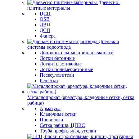
Древесно-
плитные материалы
ЦСП
OSB
ДВП
ДСП
Фанера
Дренаж и
системы водоотвода
Дополнительные принадлежности
Лотки бетонные
Лотки пластиковые
Лотки полимербетонные
Пескоуловители
Решетки
Металлопрокат (арматура, кладочные сетки, сетка
рабица)
Арматура
Кладочные сетки
Проволока
Сетка рабица, ЦПВС
Труба профильная, уголки