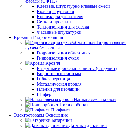
фасады (СФТК)
Клеевые, штукатурно-клеевые смеси
Краски, грунтовки
Крепеж для утеплителя
Сетка и профили
Теплоизоляция для фасада
Фасадные штукатурки
Кровля и Гидроизоляция
Гидроизоляция
сухая/обмазочная
Гидроизоляция обмазочная
Гидроизоляция сухая
Кровля
Битумные кровельные листы (Ондулин)
Водосточные системы
Гибкая черепица
Металлическая кровля
Пленки для изоляции
Шифер
Наплавляемая кровля
Поликарбонат
Профлист
Электротовары Освещение
Батарейки
Датчики движения