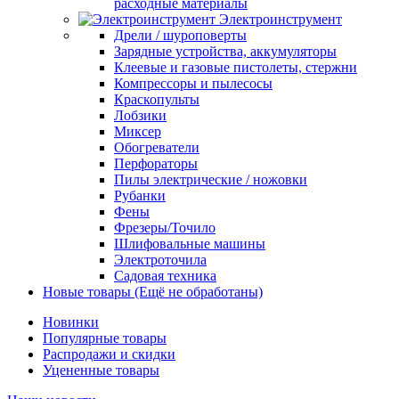
расходные материалы
Электроинструмент
Дрели / шуроповерты
Зарядные устройства, аккумуляторы
Клеевые и газовые пистолеты, стержни
Компрессоры и пылесосы
Краскопульты
Лобзики
Миксер
Обогреватели
Перфораторы
Пилы электрические / ножовки
Рубанки
Фены
Фрезеры/Точило
Шлифовальные машины
Электроточила
Садовая техника
Новые товары (Ещё не обработаны)
Новинки
Популярные товары
Распродажи и скидки
Уцененные товары