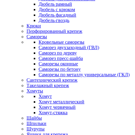
Дюбель рамный
Дюбель с крюком
Дюбель фасадный
Дюбель-гвоздь
Крюки
Перфорированный крепеж
Саморезы
Кровельные саморезы
Саморез двухзаходный (ГВЛ)
Саморез по дереву
Саморез пресс-шайба
Саморезы оконные
Саморезы по бетону
Саморезы по металлу универсальные (ГКЛ)
Сантехнический крепеж
Такелажный крепеж
Хомуты
Хомут
Хомут металлический
Хомут червячный
Хомут-стяжка
Шайбы
Шпильки
Шурупы
Ящики для крепежа