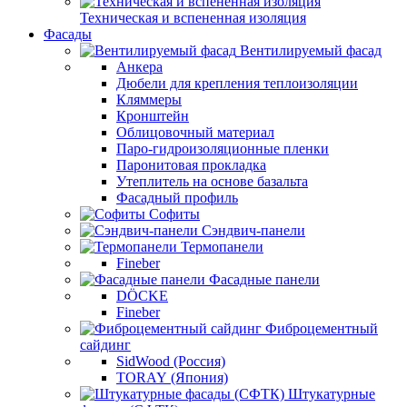
Техническая и вспененная изоляция
Фасады
Вентилируемый фасад
Анкера
Дюбели для крепления теплоизоляции
Кляммеры
Кронштейн
Облицовочный материал
Паро-гидроизоляционные пленки
Паронитовая прокладка
Утеплитель на основе базальта
Фасадный профиль
Софиты
Сэндвич-панели
Термопанели
Fineber
Фасадные панели
DÖCKE
Fineber
Фиброцементный
сайдинг
SidWood (Россия)
TORAY (Япония)
Штукатурные