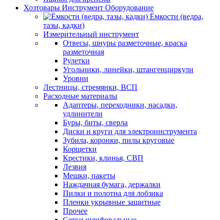
Хозтовары Инструмент Оборудование
Ёмкости (ведра,
тазы, кадки)
Измерительный инструмент
Отвесы, шнуры разметочные, краска
разметочная
Рулетки
Угольники, линейки, штангенциркули
Уровни
Лестницы, стремянки, ВСП
Расходные материалы
Адаптеры, переходники, насадки,
удлинители
Буры, биты, сверла
Диски и круги для электроинструмента
Зубила, коронки, пилы круговые
Корщетки
Крестики, клинья, СВП
Лезвия
Мешки, пакеты
Наждачная бумага, держалки
Пилки и полотна для лобзика
Пленки укрывные защитные
Прочее
Сетки шлифовальные