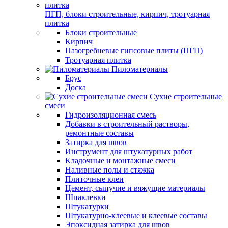
ПГП, блоки строительные, кирпич, тротуарная
плитка
Блоки строительные
Кирпич
Пазогребневые гипсовые плиты (ПГП)
Тротуарная плитка
Пиломатериалы
Брус
Доска
Сухие строительные
смеси
Гидроизоляционная смесь
Добавки в строительный растворы,
ремонтные составы
Затирка для швов
Инструмент для штукатурных работ
Кладочные и монтажные смеси
Наливные полы и стяжка
Плиточные клеи
Цемент, сыпучие и вяжущие материалы
Шпаклевки
Штукатурки
Штукатурно-клеевые и клеевые составы
Эпоксидная затирка для швов