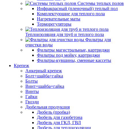
Системы теплых полов
Инфракрасный (пленочный) теплый пол
Комплектующие для теплого пола
Нагревательные маты
Терморегуляторы
Теплоизоляция для труб и теплого пола
Фильтры для
очистки воды
Фильтры магистральные, картриджи
Фильтры под мойку, картриджи
Фильтры-кувшины, сменные кассеты
Крепеж
Анкерный крепеж
Болт+шайба+гайка
Болты
Винт+шайба+гайка
Винты
Гайки
Гвозди
Дюбельная продукция
Дюбель (пробка)
Дюбель для газобетона
Дюбель для ГКЛ, ГВЛ
Дюбель для теплоизоляции