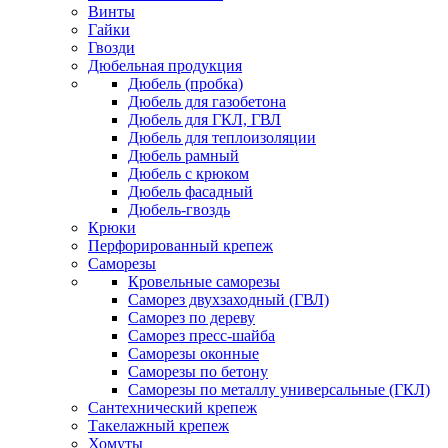
Винты
Гайки
Гвозди
Дюбельная продукция
Дюбель (пробка)
Дюбель для газобетона
Дюбель для ГКЛ, ГВЛ
Дюбель для теплоизоляции
Дюбель рамный
Дюбель с крюком
Дюбель фасадный
Дюбель-гвоздь
Крюки
Перфорированный крепеж
Саморезы
Кровельные саморезы
Саморез двухзаходный (ГВЛ)
Саморез по дереву
Саморез пресс-шайба
Саморезы оконные
Саморезы по бетону
Саморезы по металлу универсальные (ГКЛ)
Сантехнический крепеж
Такелажный крепеж
Хомуты