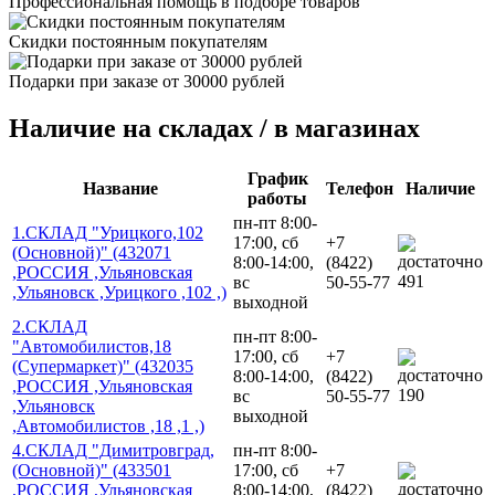
Профессиональная помощь в подборе товаров
Скидки постоянным покупателям
Подарки при заказе от 30000 рублей
Наличие на складах / в магазинах
График
Название
Телефон
Наличие
работы
пн-пт 8:00-
1.СКЛАД "Урицкого,102
17:00, сб
+7
(Основной)" (432071
8:00-14:00,
(8422)
,РОССИЯ ,Ульяновская
491
вс
50-55-77
,Ульяновск ,Урицкого ,102 ,)
выходной
2.СКЛАД
пн-пт 8:00-
"Автомобилистов,18
17:00, сб
+7
(Супермаркет)" (432035
8:00-14:00,
(8422)
,РОССИЯ ,Ульяновская
190
вс
50-55-77
,Ульяновск
выходной
,Автомобилистов ,18 ,1 ,)
4.СКЛАД "Димитровград,
пн-пт 8:00-
(Основной)" (433501
17:00, сб
+7
,РОССИЯ ,Ульяновская
8:00-14:00,
(8422)