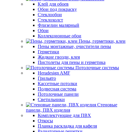
Клей для обоев
Обои под покраску
Стеклообои
Стеклохолст
Флизелин малярный
Обои
Коллекционные обои
Пены, герметики, клеи
Пены монтажные, очистители пены
Герметики
Жидкие гвозди, клея
Пистолеты для пены и герметика
Потолочные системы
Heradesign AMF
Грильято
Кассетные потолки
Подвесная система
Потолочные панели
Светильники
Стеновые
панели, ПВХ изделия
Комплектующие для ПВХ
Откосы
Планка раскладка для кафеля
Радиаторные решетки