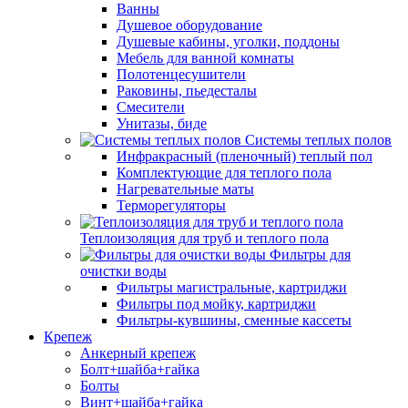
Ванны
Душевое оборудование
Душевые кабины, уголки, поддоны
Мебель для ванной комнаты
Полотенцесушители
Раковины, пьедесталы
Смесители
Унитазы, биде
Системы теплых полов
Инфракрасный (пленочный) теплый пол
Комплектующие для теплого пола
Нагревательные маты
Терморегуляторы
Теплоизоляция для труб и теплого пола
Фильтры для
очистки воды
Фильтры магистральные, картриджи
Фильтры под мойку, картриджи
Фильтры-кувшины, сменные кассеты
Крепеж
Анкерный крепеж
Болт+шайба+гайка
Болты
Винт+шайба+гайка