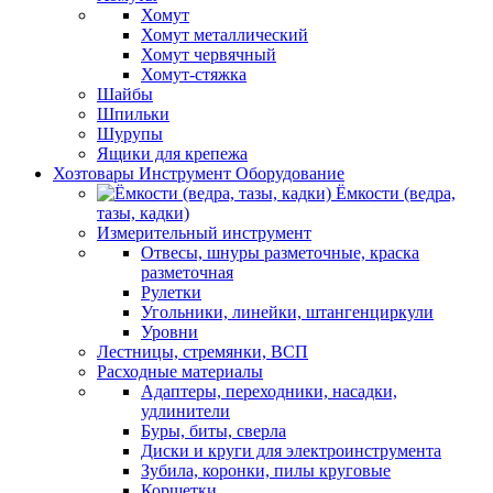
Хомут
Хомут металлический
Хомут червячный
Хомут-стяжка
Шайбы
Шпильки
Шурупы
Ящики для крепежа
Хозтовары Инструмент Оборудование
Ёмкости (ведра,
тазы, кадки)
Измерительный инструмент
Отвесы, шнуры разметочные, краска
разметочная
Рулетки
Угольники, линейки, штангенциркули
Уровни
Лестницы, стремянки, ВСП
Расходные материалы
Адаптеры, переходники, насадки,
удлинители
Буры, биты, сверла
Диски и круги для электроинструмента
Зубила, коронки, пилы круговые
Корщетки