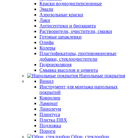
Краски воднодисперсионные
Эмали
Аэрозольные краски
Лаки
Антисептики и биозащита
Растворители, очистители, смазки
Готовые шпаклевки
Олифа
Колеры
Пластификаторы, противоморозные
добавки, стеклоочистители
Гидроизоляция
Смывка высолов и цемента
Напольные покрытия
Винил
Инструмент для монтажа напольных
покрытий
Ковролин
Ламинат
Линолеум
Плинтуса
Плитка ПВХ
Подложка
Пороги
Обои, стеклообои