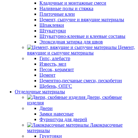
Кладочные и монтажные смеси
Наливные полы и стяжка
Плиточные клеи
Цемент, сыпучие и вяжущие материалы
Шпаклевки
Штукатурки
Штукатурно-клеевые и клеевые составы
Эпоксидная затирка для швов
Цемент,
вяжущие и сыпучие материалы
Гипс, алебастр
Известь, мел
Песок, керамзит
Цемент
Цементно-песчаные смеси, пескобетон
Щебень, ОПГС
Отделочные материалы
Двери, скобяные
изделия
Двери
Замки навесные
Фурнитура для дверей
Лакокрасочные
материалы
Грунтовки