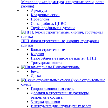
Металлопрокат (арматура, кладочные сетки, сетка
рабица)
Арматура
Кладочные сетки
Проволока
Сетка рабица, ЦПВС
Труба профильная, уголки
ПГП, блоки строительные, кирпич, тротуарная
плитка
Блоки строительные
Кирпич
Пазогребневые гипсовые плиты (ПГП)
Тротуарная плитка
Пиломатериалы
Брус
Доска
Сухие строительные
смеси
Гидроизоляционная смесь
Добавки в строительный растворы,
ремонтные составы
Затирка для швов
Инструмент для штукатурных работ