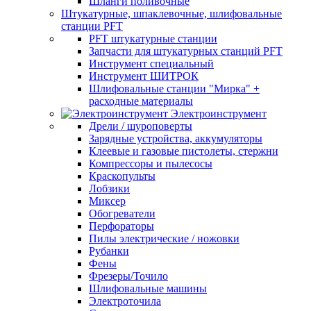
Шланги поливочные
Штукатурные, шпаклевочные, шлифовальные
станции PFT
PFT штукатурные станции
Запчасти для штукатурных станций PFT
Инструмент специальный
Инструмент ШИТРОК
Шлифовальные станции "Мирка" +
расходные материалы
Электроинструмент
Дрели / шуроповерты
Зарядные устройства, аккумуляторы
Клеевые и газовые пистолеты, стержни
Компрессоры и пылесосы
Краскопульты
Лобзики
Миксер
Обогреватели
Перфораторы
Пилы электрические / ножовки
Рубанки
Фены
Фрезеры/Точило
Шлифовальные машины
Электроточила