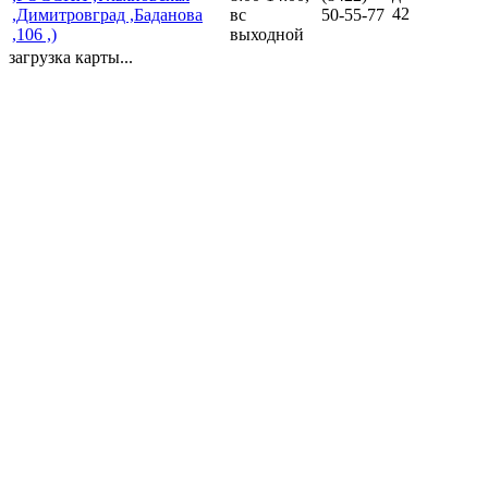
42
,Димитровград ,Баданова
вс
50-55-77
,106 ,)
выходной
загрузка карты...