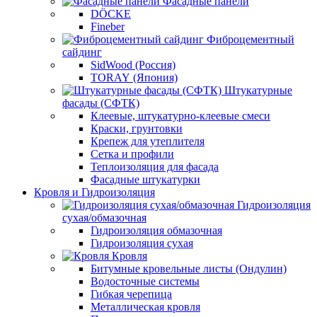
Фасадные панели
DÖCKE
Fineber
Фиброцементный
сайдинг
SidWood (Россия)
TORAY (Япония)
Штукатурные
фасады (СФТК)
Клеевые, штукатурно-клеевые смеси
Краски, грунтовки
Крепеж для утеплителя
Сетка и профили
Теплоизоляция для фасада
Фасадные штукатурки
Кровля и Гидроизоляция
Гидроизоляция
сухая/обмазочная
Гидроизоляция обмазочная
Гидроизоляция сухая
Кровля
Битумные кровельные листы (Ондулин)
Водосточные системы
Гибкая черепица
Металлическая кровля