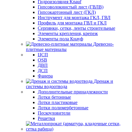
Гидроизоляция Knauf
Гипсоволокнистый лист (ГВЛВ)
Гипсокартонный лист (ГКЛ)
Инструмент для монтажа ГКЛ, ГВЛ
Профиль для монтажа ГВЛ и ГКЛ
Серпянки, сетки, ленты строительные
Элементы крепления, крепеж
Элементы пола Кнауф
Древесно-
плитные материалы
ЦСП
OSB
ДВП
ДСП
Фанера
Дренаж и
системы водоотвода
Дополнительные принадлежности
Лотки бетонные
Лотки пластиковые
Лотки полимербетонные
Пескоуловители
Решетки