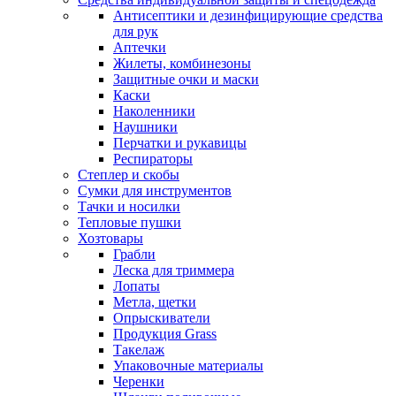
Антисептики и дезинфицирующие средства
для рук
Аптечки
Жилеты, комбинезоны
Защитные очки и маски
Каски
Наколенники
Наушники
Перчатки и рукавицы
Респираторы
Степлер и скобы
Сумки для инструментов
Тачки и носилки
Тепловые пушки
Хозтовары
Грабли
Леска для триммера
Лопаты
Метла, щетки
Опрыскиватели
Продукция Grass
Такелаж
Упаковочные материалы
Черенки