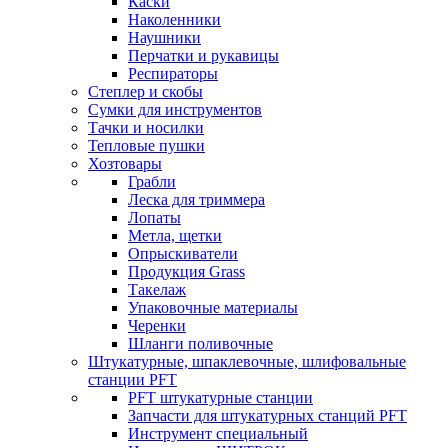
Каски
Наколенники
Наушники
Перчатки и рукавицы
Респираторы
Степлер и скобы
Сумки для инструментов
Тачки и носилки
Тепловые пушки
Хозтовары
Грабли
Леска для триммера
Лопаты
Метла, щетки
Опрыскиватели
Продукция Grass
Такелаж
Упаковочные материалы
Черенки
Шланги поливочные
Штукатурные, шпаклевочные, шлифовальные
станции PFT
PFT штукатурные станции
Запчасти для штукатурных станций PFT
Инструмент специальный