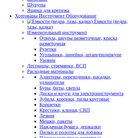
Шурупы
Ящики для крепежа
Хозтовары Инструмент Оборудование
Ёмкости (ведра,
тазы, кадки)
Измерительный инструмент
Отвесы, шнуры разметочные, краска
разметочная
Рулетки
Угольники, линейки, штангенциркули
Уровни
Лестницы, стремянки, ВСП
Расходные материалы
Адаптеры, переходники, насадки,
удлинители
Буры, биты, сверла
Диски и круги для электроинструмента
Зубила, коронки, пилы круговые
Корщетки
Крестики, клинья, СВП
Лезвия
Мешки, пакеты
Наждачная бумага, держалки
Пилки и полотна для лобзика
Пленки укрывные защитные