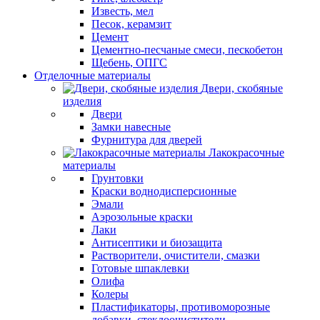
Известь, мел
Песок, керамзит
Цемент
Цементно-песчаные смеси, пескобетон
Щебень, ОПГС
Отделочные материалы
Двери, скобяные
изделия
Двери
Замки навесные
Фурнитура для дверей
Лакокрасочные
материалы
Грунтовки
Краски воднодисперсионные
Эмали
Аэрозольные краски
Лаки
Антисептики и биозащита
Растворители, очистители, смазки
Готовые шпаклевки
Олифа
Колеры
Пластификаторы, противоморозные
добавки, стеклоочистители