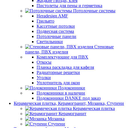
Жидкие гвозди, клея
Пистолеты для пены и герметика
Потолочные системы
Heradesign AMF
Грильято
Кассетные потолки
Подвесная система
Потолочные панели
Светильники
Стеновые
панели, ПВХ изделия
Комплектующие для ПВХ
Откосы
Планка раскладка для кафеля
Радиаторные решетки
Уголки
Уплотнитель для окон
Подоконники
Подоконники в наличии
Подоконники DANKE под заказ
Керамическая плитка, Керамогранит, Мозаика, Ступени
Керамическая плитка
Керамогранит
Мозаика
Ступени