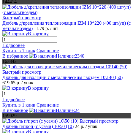
144414
Быстрый просмотр
Дюбель д/крепления теплоизоляции IZМ 10*220 (400 шт/уп) (с
метал.гвоздём)
11.79 р.
/ шт
В корзину
Подробнее
Купить в 1 клик
Сравнение
В избранное
Наличие:2340
163342
Быстрый просмотр
Дюбель для изоляции с металлическим гвоздем 10\140 (50)
619.65 р.
/ упак
В корзину
Подробнее
Купить в 1 клик
Сравнение
В избранное
Наличие:24
159929
Быстрый просмотр
Дюбель п/проп (с усами) 10\50 (10)
24 р.
/ упак
В корзину