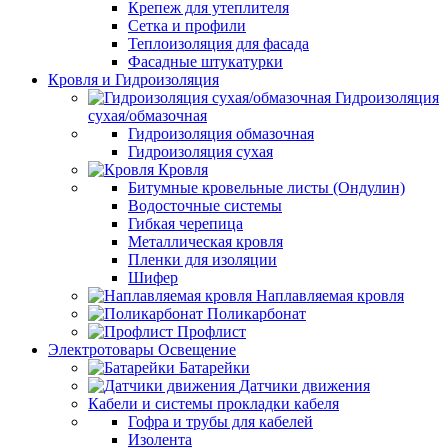
Крепеж для утеплителя
Сетка и профили
Теплоизоляция для фасада
Фасадные штукатурки
Кровля и Гидроизоляция
Гидроизоляция
сухая/обмазочная
Гидроизоляция обмазочная
Гидроизоляция сухая
Кровля
Битумные кровельные листы (Ондулин)
Водосточные системы
Гибкая черепица
Металлическая кровля
Пленки для изоляции
Шифер
Наплавляемая кровля
Поликарбонат
Профлист
Электротовары Освещение
Батарейки
Датчики движения
Кабели и системы прокладки кабеля
Гофра и трубы для кабелей
Изолента