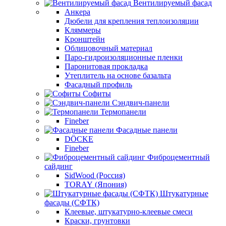
Вентилируемый фасад
Анкера
Дюбели для крепления теплоизоляции
Кляммеры
Кронштейн
Облицовочный материал
Паро-гидроизоляционные пленки
Паронитовая прокладка
Утеплитель на основе базальта
Фасадный профиль
Софиты
Сэндвич-панели
Термопанели
Fineber
Фасадные панели
DÖCKE
Fineber
Фиброцементный
сайдинг
SidWood (Россия)
TORAY (Япония)
Штукатурные
фасады (СФТК)
Клеевые, штукатурно-клеевые смеси
Краски, грунтовки