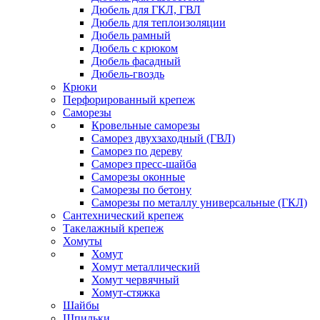
Дюбель для ГКЛ, ГВЛ
Дюбель для теплоизоляции
Дюбель рамный
Дюбель с крюком
Дюбель фасадный
Дюбель-гвоздь
Крюки
Перфорированный крепеж
Саморезы
Кровельные саморезы
Саморез двухзаходный (ГВЛ)
Саморез по дереву
Саморез пресс-шайба
Саморезы оконные
Саморезы по бетону
Саморезы по металлу универсальные (ГКЛ)
Сантехнический крепеж
Такелажный крепеж
Хомуты
Хомут
Хомут металлический
Хомут червячный
Хомут-стяжка
Шайбы
Шпильки