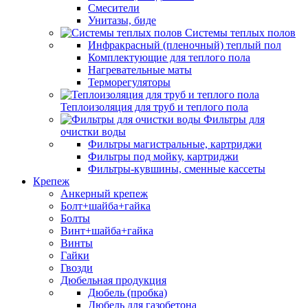
Смесители
Унитазы, биде
Системы теплых полов
Инфракрасный (пленочный) теплый пол
Комплектующие для теплого пола
Нагревательные маты
Терморегуляторы
Теплоизоляция для труб и теплого пола
Фильтры для
очистки воды
Фильтры магистральные, картриджи
Фильтры под мойку, картриджи
Фильтры-кувшины, сменные кассеты
Крепеж
Анкерный крепеж
Болт+шайба+гайка
Болты
Винт+шайба+гайка
Винты
Гайки
Гвозди
Дюбельная продукция
Дюбель (пробка)
Дюбель для газобетона