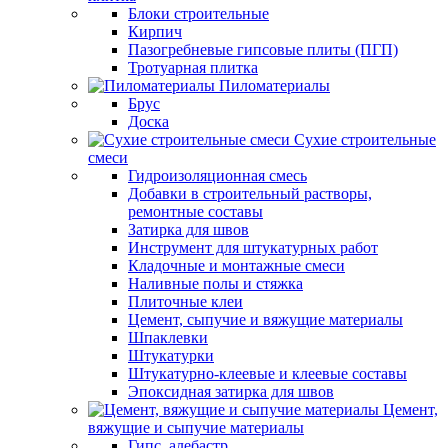
Блоки строительные
Кирпич
Пазогребневые гипсовые плиты (ПГП)
Тротуарная плитка
Пиломатериалы
Брус
Доска
Сухие строительные
смеси
Гидроизоляционная смесь
Добавки в строительный растворы,
ремонтные составы
Затирка для швов
Инструмент для штукатурных работ
Кладочные и монтажные смеси
Наливные полы и стяжка
Плиточные клеи
Цемент, сыпучие и вяжущие материалы
Шпаклевки
Штукатурки
Штукатурно-клеевые и клеевые составы
Эпоксидная затирка для швов
Цемент,
вяжущие и сыпучие материалы
Гипс, алебастр