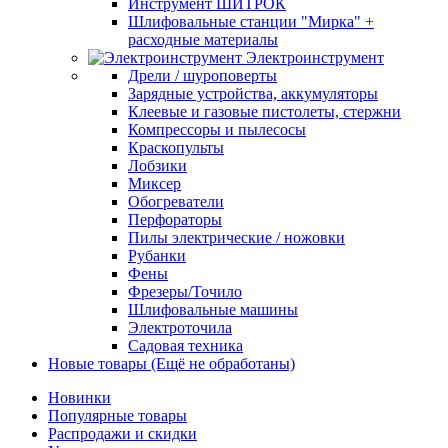
Инструмент ШИТРОК
Шлифовальные станции "Мирка" +
расходные материалы
Электроинструмент
Дрели / шуроповерты
Зарядные устройства, аккумуляторы
Клеевые и газовые пистолеты, стержни
Компрессоры и пылесосы
Краскопульты
Лобзики
Миксер
Обогреватели
Перфораторы
Пилы электрические / ножовки
Рубанки
Фены
Фрезеры/Точило
Шлифовальные машины
Электроточила
Садовая техника
Новые товары (Ещё не обработаны)
Новинки
Популярные товары
Распродажи и скидки