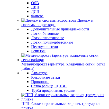
OSB
ДВП
ДСП
Фанера
Дренаж и
системы водоотвода
Дополнительные принадлежности
Лотки бетонные
Лотки пластиковые
Лотки полимербетонные
Пескоуловители
Решетки
Металлопрокат (арматура, кладочные сетки, сетка
рабица)
Арматура
Кладочные сетки
Проволока
Сетка рабица, ЦПВС
Труба профильная, уголки
ПГП, блоки строительные, кирпич, тротуарная
плитка