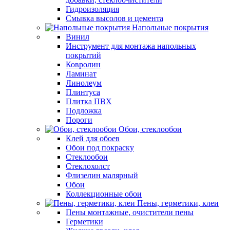
Гидроизоляция
Смывка высолов и цемента
Напольные покрытия
Винил
Инструмент для монтажа напольных
покрытий
Ковролин
Ламинат
Линолеум
Плинтуса
Плитка ПВХ
Подложка
Пороги
Обои, стеклообои
Клей для обоев
Обои под покраску
Стеклообои
Стеклохолст
Флизелин малярный
Обои
Коллекционные обои
Пены, герметики, клеи
Пены монтажные, очистители пены
Герметики