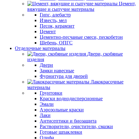
Цемент,
вяжущие и сыпучие материалы
Гипс, алебастр
Известь, мел
Песок, керамзит
Цемент
Цементно-песчаные смеси, пескобетон
Щебень, ОПГС
Отделочные материалы
Двери, скобяные
изделия
Двери
Замки навесные
Фурнитура для дверей
Лакокрасочные
материалы
Грунтовки
Краски воднодисперсионные
Эмали
Аэрозольные краски
Лаки
Антисептики и биозащита
Растворители, очистители, смазки
Готовые шпаклевки
Олифа