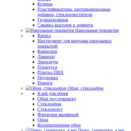
Колеры
Пластификаторы, противоморозные
добавки, стеклоочистители
Гидроизоляция
Смывка высолов и цемента
Напольные покрытия
Винил
Инструмент для монтажа напольных
покрытий
Ковролин
Ламинат
Линолеум
Плинтуса
Плитка ПВХ
Подложка
Пороги
Обои, стеклообои
Клей для обоев
Обои под покраску
Стеклообои
Стеклохолст
Флизелин малярный
Обои
Коллекционные обои
Пены, герметики, клеи