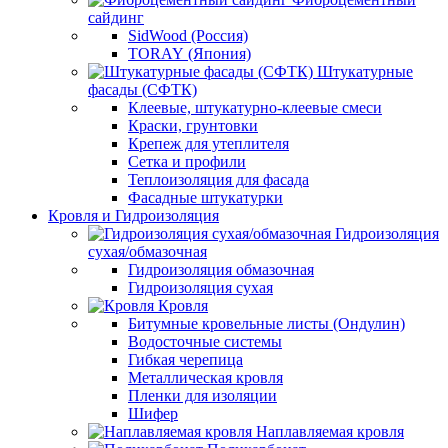
сайдинг
SidWood (Россия)
TORAY (Япония)
Штукатурные
фасады (СФТК)
Клеевые, штукатурно-клеевые смеси
Краски, грунтовки
Крепеж для утеплителя
Сетка и профили
Теплоизоляция для фасада
Фасадные штукатурки
Кровля и Гидроизоляция
Гидроизоляция
сухая/обмазочная
Гидроизоляция обмазочная
Гидроизоляция сухая
Кровля
Битумные кровельные листы (Ондулин)
Водосточные системы
Гибкая черепица
Металлическая кровля
Пленки для изоляции
Шифер
Наплавляемая кровля