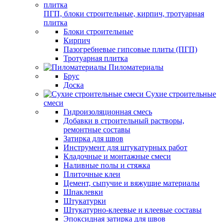
ПГП, блоки строительные, кирпич, тротуарная
плитка
Блоки строительные
Кирпич
Пазогребневые гипсовые плиты (ПГП)
Тротуарная плитка
Пиломатериалы
Брус
Доска
Сухие строительные
смеси
Гидроизоляционная смесь
Добавки в строительный растворы,
ремонтные составы
Затирка для швов
Инструмент для штукатурных работ
Кладочные и монтажные смеси
Наливные полы и стяжка
Плиточные клеи
Цемент, сыпучие и вяжущие материалы
Шпаклевки
Штукатурки
Штукатурно-клеевые и клеевые составы
Эпоксидная затирка для швов