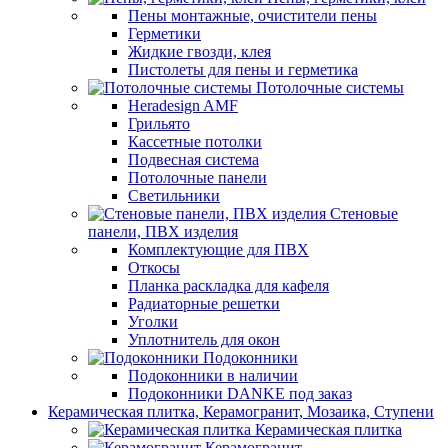
Пены монтажные, очистители пены
Герметики
Жидкие гвозди, клея
Пистолеты для пены и герметика
Потолочные системы
Heradesign AMF
Грильято
Кассетные потолки
Подвесная система
Потолочные панели
Светильники
Стеновые
панели, ПВХ изделия
Комплектующие для ПВХ
Откосы
Планка раскладка для кафеля
Радиаторные решетки
Уголки
Уплотнитель для окон
Подоконники
Подоконники в наличии
Подоконники DANKE под заказ
Керамическая плитка, Керамогранит, Мозаика, Ступени
Керамическая плитка
Керамогранит