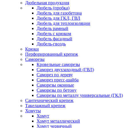
Дюбельная продукция
Дюбель (пробка)
Дюбель для газобетона
Дюбель для ГКЛ, ГВЛ
Дюбель для теплоизоляции
Дюбель рамный
Дюбель с крюком
Дюбель фасадный
Дюбель-гвоздь
Крюки
Перфорированный крепеж
Саморезы
Кровельные саморезы
Саморез двухзаходный (ГВЛ)
Саморез по дереву
Саморез пресс-шайба
Саморезы оконные
Саморезы по бетону
Саморезы по металлу универсальные (ГКЛ)
Сантехнический крепеж
Такелажный крепеж
Хомуты
Хомут
Хомут металлический
Хомут червячный