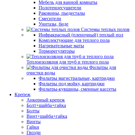
Мебель для ванной комнаты
Полотенцесушители
Раковины, пьедесталы
Смесители
Унитазы, биде
Системы теплых полов
Инфракрасный (пленочный) теплый пол
Комплектующие для теплого пола
Нагревательные маты
Терморегуляторы
Теплоизоляция для труб и теплого пола
Фильтры для
очистки воды
Фильтры магистральные, картриджи
Фильтры под мойку, картриджи
Фильтры-кувшины, сменные кассеты
Крепеж
Анкерный крепеж
Болт+шайба+гайка
Болты
Винт+шайба+гайка
Винты
Гайки
Гвозди