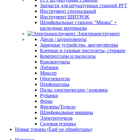
Запчасти для штукатурных станций PFT
Инструмент специальный
Инструмент ШИТРОК
Шлифовальные станции "Мирка" +
расходные материалы
Электроинструмент
Дрели / шуроповерты
Зарядные устройства, аккумуляторы
Клеевые и газовые пистолеты, стержни
Компрессоры и пылесосы
Краскопульты
Лобзики
Миксер
Обогреватели
Перфораторы
Пилы электрические / ножовки
Рубанки
Фены
Фрезеры/Точило
Шлифовальные машины
Электроточила
Садовая техника
Новые товары (Ещё не обработаны)
Новинки