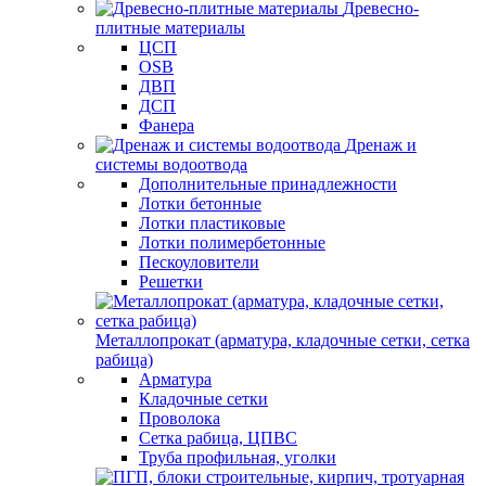
Древесно-
плитные материалы
ЦСП
OSB
ДВП
ДСП
Фанера
Дренаж и
системы водоотвода
Дополнительные принадлежности
Лотки бетонные
Лотки пластиковые
Лотки полимербетонные
Пескоуловители
Решетки
Металлопрокат (арматура, кладочные сетки, сетка
рабица)
Арматура
Кладочные сетки
Проволока
Сетка рабица, ЦПВС
Труба профильная, уголки