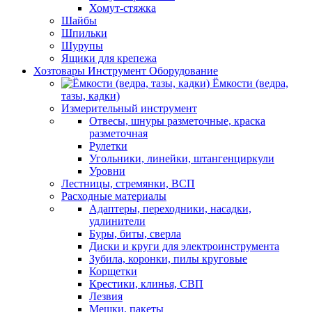
Хомут-стяжка
Шайбы
Шпильки
Шурупы
Ящики для крепежа
Хозтовары Инструмент Оборудование
Ёмкости (ведра,
тазы, кадки)
Измерительный инструмент
Отвесы, шнуры разметочные, краска
разметочная
Рулетки
Угольники, линейки, штангенциркули
Уровни
Лестницы, стремянки, ВСП
Расходные материалы
Адаптеры, переходники, насадки,
удлинители
Буры, биты, сверла
Диски и круги для электроинструмента
Зубила, коронки, пилы круговые
Корщетки
Крестики, клинья, СВП
Лезвия
Мешки, пакеты