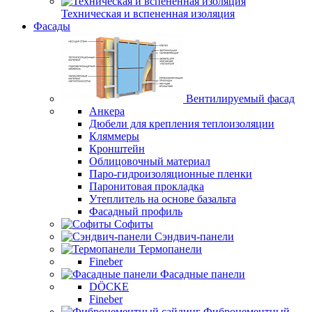
Техническая и вспененная изоляция
Фасады
Вентилируемый фасад
Анкера
Дюбели для крепления теплоизоляции
Кляммеры
Кронштейн
Облицовочный материал
Паро-гидроизоляционные пленки
Паронитовая прокладка
Утеплитель на основе базальта
Фасадный профиль
Софиты
Сэндвич-панели
Термопанели
Fineber
Фасадные панели
DÖCKE
Fineber
Фиброцементный