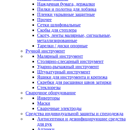
Наждачная бумага, держалки
Пилки и полотна для лобзика
Пленки укрывные защитные
Прочее
Сетки шлифовальные
Скобы для степлера
Скотч, ленты малярные, сигнальные,
металлизированные
Тарелки / диски опорные
Ручной инструмент
Малярный инструмент
Столярно-слесарный инструмент
Ударно-рычажный инструмент
Штукатурный инструмент
Ящики для инструмента и крепежа
Скребки для расшивки швов затирки
Стеклорезы
Сварочное оборудование
Инверторы
Маски
Сварочные электроды
Средства индивидуальной защиты и спецодежда
Антисептики и дезинфицирующие средства
для рук
Аптечки