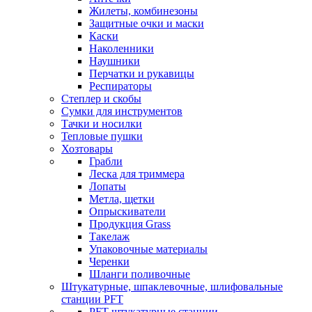
Жилеты, комбинезоны
Защитные очки и маски
Каски
Наколенники
Наушники
Перчатки и рукавицы
Респираторы
Степлер и скобы
Сумки для инструментов
Тачки и носилки
Тепловые пушки
Хозтовары
Грабли
Леска для триммера
Лопаты
Метла, щетки
Опрыскиватели
Продукция Grass
Такелаж
Упаковочные материалы
Черенки
Шланги поливочные
Штукатурные, шпаклевочные, шлифовальные
станции PFT
PFT штукатурные станции