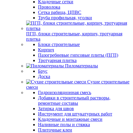
Кладочные сетки
Проволока
Сетка рабица, ЦПВС
Труба профильная, уголки
ПГП, блоки строительные, кирпич, тротуарная
плитка
Блоки строительные
Кирпич
Пазогребневые гипсовые плиты (ПГП)
Тротуарная плитка
Пиломатериалы
Брус
Доска
Сухие строительные
смеси
Гидроизоляционная смесь
Добавки в строительный растворы,
ремонтные составы
Затирка для швов
Инструмент для штукатурных работ
Кладочные и монтажные смеси
Наливные полы и стяжка
Плиточные клеи