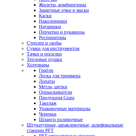
Жилеты, комбинезоны
Защитные очки и маски
Каски
Наколенники
Наушники
Перчатки и рукавицы
Респираторы
Степлер и скобы
Сумки для инструментов
Тачки и носилки
Тепловые пушки
Хозтовары
Грабли
Леска для триммера
Лопаты
Метла, щетки
Опрыскиватели
Продукция Grass
Такелаж
Упаковочные материалы
Черенки
Шланги поливочные
Штукатурные, шпаклевочные, шлифовальные
станции PFT
PFT штукатурные станции