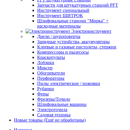
Запчасти для штукатурных станций PFT
Инструмент специальный
Инструмент ШИТРОК
Шлифовальные станции "Мирка" +
расходные материалы
Электроинструмент
Дрели / шуроповерты
Зарядные устройства, аккумуляторы
Клеевые и газовые пистолеты, стержни
Компрессоры и пылесосы
Краскопульты
Лобзики
Миксер
Обогреватели
Перфораторы
Пилы электрические / ножовки
Рубанки
Фены
Фрезеры/Точило
Шлифовальные машины
Электроточила
Садовая техника
Новые товары (Ещё не обработаны)
Новинки