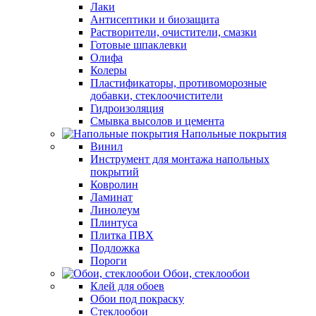
Лаки
Антисептики и биозащита
Растворители, очистители, смазки
Готовые шпаклевки
Олифа
Колеры
Пластификаторы, противоморозные
добавки, стеклоочистители
Гидроизоляция
Смывка высолов и цемента
Напольные покрытия
Винил
Инструмент для монтажа напольных
покрытий
Ковролин
Ламинат
Линолеум
Плинтуса
Плитка ПВХ
Подложка
Пороги
Обои, стеклообои
Клей для обоев
Обои под покраску
Стеклообои