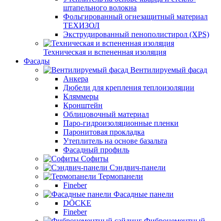
штапельного волокна
Фольгированный огнезащитный материал
ТЕХИЗОЛ
Экструдированный пенополистирол (XPS)
Техническая и вспененная изоляция
Фасады
Вентилируемый фасад
Анкера
Дюбели для крепления теплоизоляции
Кляммеры
Кронштейн
Облицовочный материал
Паро-гидроизоляционные пленки
Паронитовая прокладка
Утеплитель на основе базальта
Фасадный профиль
Софиты
Сэндвич-панели
Термопанели
Fineber
Фасадные панели
DÖCKE
Fineber
Фиброцементный