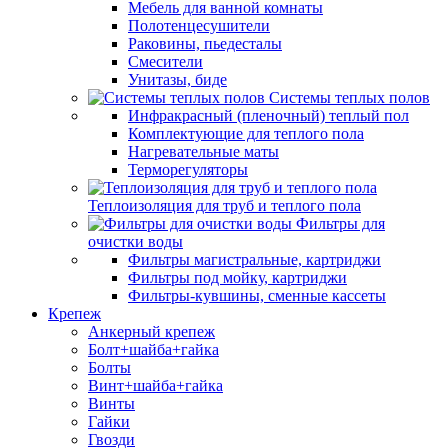
Мебель для ванной комнаты
Полотенцесушители
Раковины, пьедесталы
Смесители
Унитазы, биде
Системы теплых полов
Инфракрасный (пленочный) теплый пол
Комплектующие для теплого пола
Нагревательные маты
Терморегуляторы
Теплоизоляция для труб и теплого пола
Фильтры для
очистки воды
Фильтры магистральные, картриджи
Фильтры под мойку, картриджи
Фильтры-кувшины, сменные кассеты
Крепеж
Анкерный крепеж
Болт+шайба+гайка
Болты
Винт+шайба+гайка
Винты
Гайки
Гвозди