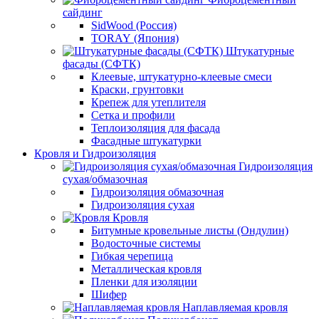
сайдинг
SidWood (Россия)
TORAY (Япония)
Штукатурные
фасады (СФТК)
Клеевые, штукатурно-клеевые смеси
Краски, грунтовки
Крепеж для утеплителя
Сетка и профили
Теплоизоляция для фасада
Фасадные штукатурки
Кровля и Гидроизоляция
Гидроизоляция
сухая/обмазочная
Гидроизоляция обмазочная
Гидроизоляция сухая
Кровля
Битумные кровельные листы (Ондулин)
Водосточные системы
Гибкая черепица
Металлическая кровля
Пленки для изоляции
Шифер
Наплавляемая кровля