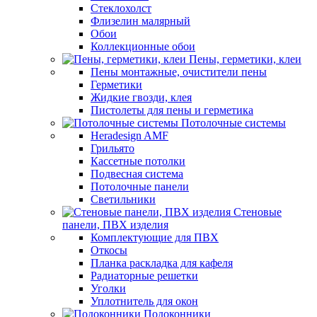
Стеклохолст
Флизелин малярный
Обои
Коллекционные обои
Пены, герметики, клеи
Пены монтажные, очистители пены
Герметики
Жидкие гвозди, клея
Пистолеты для пены и герметика
Потолочные системы
Heradesign AMF
Грильято
Кассетные потолки
Подвесная система
Потолочные панели
Светильники
Стеновые
панели, ПВХ изделия
Комплектующие для ПВХ
Откосы
Планка раскладка для кафеля
Радиаторные решетки
Уголки
Уплотнитель для окон
Подоконники