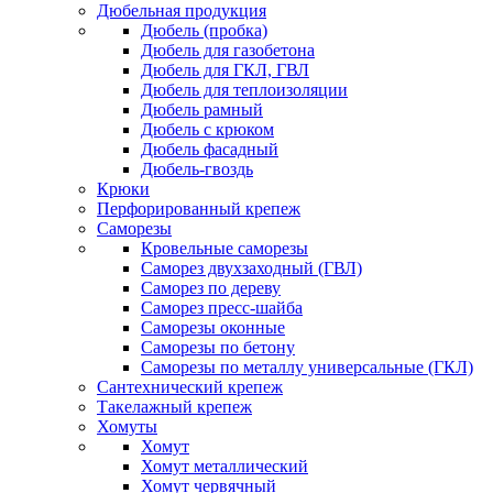
Дюбельная продукция
Дюбель (пробка)
Дюбель для газобетона
Дюбель для ГКЛ, ГВЛ
Дюбель для теплоизоляции
Дюбель рамный
Дюбель с крюком
Дюбель фасадный
Дюбель-гвоздь
Крюки
Перфорированный крепеж
Саморезы
Кровельные саморезы
Саморез двухзаходный (ГВЛ)
Саморез по дереву
Саморез пресс-шайба
Саморезы оконные
Саморезы по бетону
Саморезы по металлу универсальные (ГКЛ)
Сантехнический крепеж
Такелажный крепеж
Хомуты
Хомут
Хомут металлический
Хомут червячный