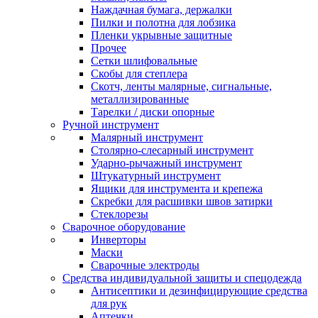
Наждачная бумага, держалки
Пилки и полотна для лобзика
Пленки укрывные защитные
Прочее
Сетки шлифовальные
Скобы для степлера
Скотч, ленты малярные, сигнальные,
металлизированные
Тарелки / диски опорные
Ручной инструмент
Малярный инструмент
Столярно-слесарный инструмент
Ударно-рычажный инструмент
Штукатурный инструмент
Ящики для инструмента и крепежа
Скребки для расшивки швов затирки
Стеклорезы
Сварочное оборудование
Инверторы
Маски
Сварочные электроды
Средства индивидуальной защиты и спецодежда
Антисептики и дезинфицирующие средства
для рук
Аптечки