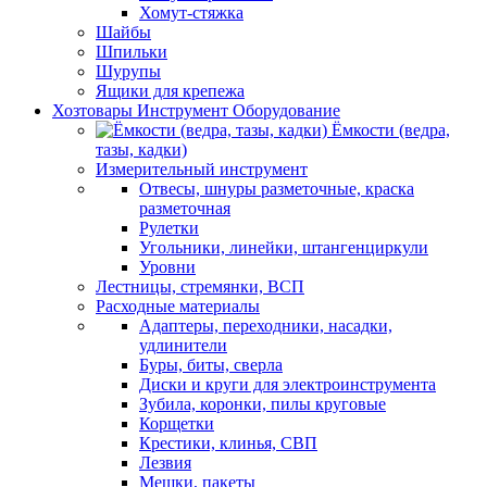
Хомут-стяжка
Шайбы
Шпильки
Шурупы
Ящики для крепежа
Хозтовары Инструмент Оборудование
Ёмкости (ведра,
тазы, кадки)
Измерительный инструмент
Отвесы, шнуры разметочные, краска
разметочная
Рулетки
Угольники, линейки, штангенциркули
Уровни
Лестницы, стремянки, ВСП
Расходные материалы
Адаптеры, переходники, насадки,
удлинители
Буры, биты, сверла
Диски и круги для электроинструмента
Зубила, коронки, пилы круговые
Корщетки
Крестики, клинья, СВП
Лезвия
Мешки, пакеты