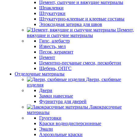
Цемент, сыпучие и вяжущие материалы
Шпаклевки
Штукатурки
Штукатурно-клеевые и клеевые составы
Эпоксидная затирка для швов
Цемент,
вяжущие и сыпучие материалы
Гипс, алебастр
Известь, мел
Песок, керамзит
Цемент
Цементно-песчаные смеси, пескобетон
Щебень, ОПГС
Отделочные материалы
Двери, скобяные
изделия
Двери
Замки навесные
Фурнитура для дверей
Лакокрасочные
материалы
Грунтовки
Краски воднодисперсионные
Эмали
Аэрозольные краски