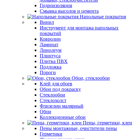
Гидроизоляция
Смывка высолов и цемента
Напольные покрытия
Винил
Инструмент для монтажа напольных
покрытий
Ковролин
Ламинат
Линолеум
Плинтуса
Плитка ПВХ
Подложка
Пороги
Обои, стеклообои
Клей для обоев
Обои под покраску
Стеклообои
Стеклохолст
Флизелин малярный
Обои
Коллекционные обои
Пены, герметики, клеи
Пены монтажные, очистители пены
Герметики