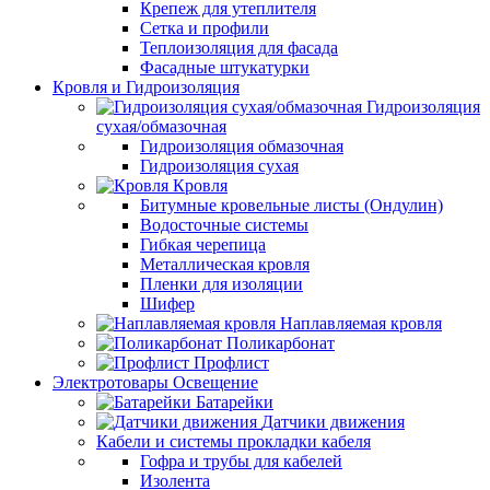
Крепеж для утеплителя
Сетка и профили
Теплоизоляция для фасада
Фасадные штукатурки
Кровля и Гидроизоляция
Гидроизоляция
сухая/обмазочная
Гидроизоляция обмазочная
Гидроизоляция сухая
Кровля
Битумные кровельные листы (Ондулин)
Водосточные системы
Гибкая черепица
Металлическая кровля
Пленки для изоляции
Шифер
Наплавляемая кровля
Поликарбонат
Профлист
Электротовары Освещение
Батарейки
Датчики движения
Кабели и системы прокладки кабеля
Гофра и трубы для кабелей
Изолента