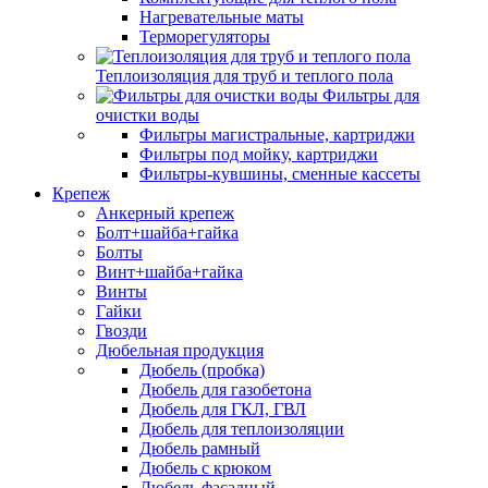
Нагревательные маты
Терморегуляторы
Теплоизоляция для труб и теплого пола
Фильтры для
очистки воды
Фильтры магистральные, картриджи
Фильтры под мойку, картриджи
Фильтры-кувшины, сменные кассеты
Крепеж
Анкерный крепеж
Болт+шайба+гайка
Болты
Винт+шайба+гайка
Винты
Гайки
Гвозди
Дюбельная продукция
Дюбель (пробка)
Дюбель для газобетона
Дюбель для ГКЛ, ГВЛ
Дюбель для теплоизоляции
Дюбель рамный
Дюбель с крюком
Дюбель фасадный