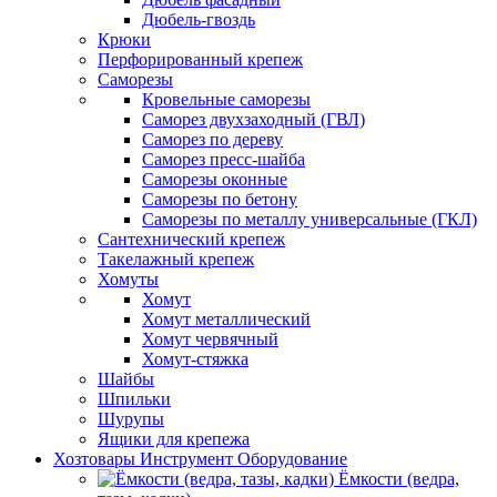
Дюбель-гвоздь
Крюки
Перфорированный крепеж
Саморезы
Кровельные саморезы
Саморез двухзаходный (ГВЛ)
Саморез по дереву
Саморез пресс-шайба
Саморезы оконные
Саморезы по бетону
Саморезы по металлу универсальные (ГКЛ)
Сантехнический крепеж
Такелажный крепеж
Хомуты
Хомут
Хомут металлический
Хомут червячный
Хомут-стяжка
Шайбы
Шпильки
Шурупы
Ящики для крепежа
Хозтовары Инструмент Оборудование
Ёмкости (ведра,