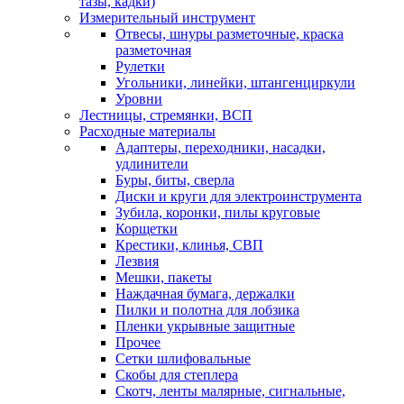
тазы, кадки)
Измерительный инструмент
Отвесы, шнуры разметочные, краска
разметочная
Рулетки
Угольники, линейки, штангенциркули
Уровни
Лестницы, стремянки, ВСП
Расходные материалы
Адаптеры, переходники, насадки,
удлинители
Буры, биты, сверла
Диски и круги для электроинструмента
Зубила, коронки, пилы круговые
Корщетки
Крестики, клинья, СВП
Лезвия
Мешки, пакеты
Наждачная бумага, держалки
Пилки и полотна для лобзика
Пленки укрывные защитные
Прочее
Сетки шлифовальные
Скобы для степлера
Скотч, ленты малярные, сигнальные,