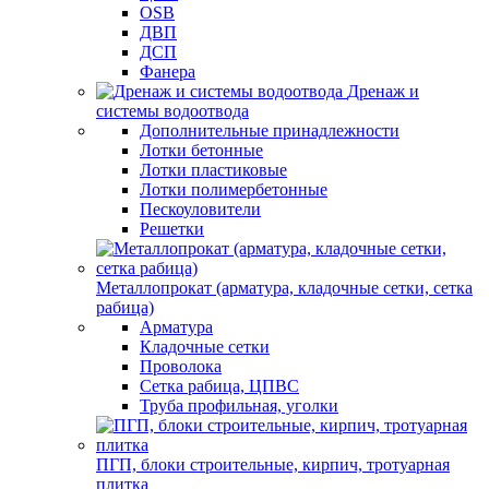
OSB
ДВП
ДСП
Фанера
Дренаж и
системы водоотвода
Дополнительные принадлежности
Лотки бетонные
Лотки пластиковые
Лотки полимербетонные
Пескоуловители
Решетки
Металлопрокат (арматура, кладочные сетки, сетка
рабица)
Арматура
Кладочные сетки
Проволока
Сетка рабица, ЦПВС
Труба профильная, уголки
ПГП, блоки строительные, кирпич, тротуарная
плитка