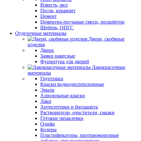
Известь, мел
Песок, керамзит
Цемент
Цементно-песчаные смеси, пескобетон
Щебень, ОПГС
Отделочные материалы
Двери, скобяные
изделия
Двери
Замки навесные
Фурнитура для дверей
Лакокрасочные
материалы
Грунтовки
Краски воднодисперсионные
Эмали
Аэрозольные краски
Лаки
Антисептики и биозащита
Растворители, очистители, смазки
Готовые шпаклевки
Олифа
Колеры
Пластификаторы, противоморозные
добавки, стеклоочистители