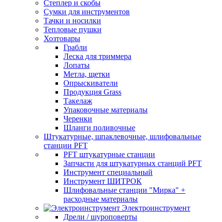
Степлер и скобы
Сумки для инструментов
Тачки и носилки
Тепловые пушки
Хозтовары
Грабли
Леска для триммера
Лопаты
Метла, щетки
Опрыскиватели
Продукция Grass
Такелаж
Упаковочные материалы
Черенки
Шланги поливочные
Штукатурные, шпаклевочные, шлифовальные
станции PFT
PFT штукатурные станции
Запчасти для штукатурных станций PFT
Инструмент специальный
Инструмент ШИТРОК
Шлифовальные станции "Мирка" +
расходные материалы
Электроинструмент
Дрели / шуроповерты