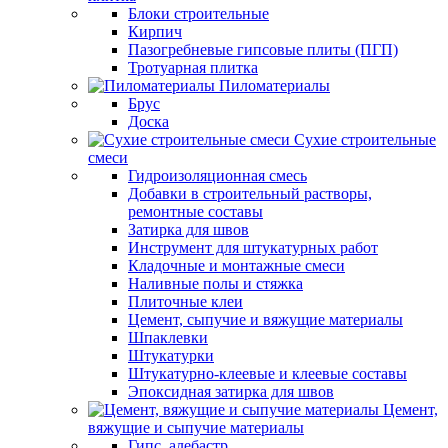
Блоки строительные
Кирпич
Пазогребневые гипсовые плиты (ПГП)
Тротуарная плитка
Пиломатериалы
Брус
Доска
Сухие строительные
смеси
Гидроизоляционная смесь
Добавки в строительный растворы,
ремонтные составы
Затирка для швов
Инструмент для штукатурных работ
Кладочные и монтажные смеси
Наливные полы и стяжка
Плиточные клеи
Цемент, сыпучие и вяжущие материалы
Шпаклевки
Штукатурки
Штукатурно-клеевые и клеевые составы
Эпоксидная затирка для швов
Цемент,
вяжущие и сыпучие материалы
Гипс, алебастр