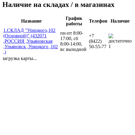
Наличие на складах / в магазинах
График
Название
Телефон
Наличие
работы
1.СКЛАД "Урицкого,102
пн-пт 8:00-
(Основной)" (432071
+7
17:00, сб
,РОССИЯ ,Ульяновская
(8422)
8:00-14:00,
1
,Ульяновск ,Урицкого ,102
50-55-77
вс выходной
,)
загрузка карты...