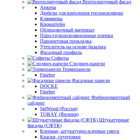
Вентилируемый фасад
Анкера
Дюбели для крепления теплоизоляции
Кляммеры
Кронштейн
Облицовочный материал
Паро-гидроизоляционные пленки
Паронитовая прокладка
Утеплитель на основе базальта
Фасадный профиль
Софиты
Сэндвич-панели
Термопанели
Fineber
Фасадные панели
DÖCKE
Fineber
Фиброцементный
сайдинг
SidWood (Россия)
TORAY (Япония)
Штукатурные
фасады (СФТК)
Клеевые, штукатурно-клеевые смеси
Краски, грунтовки