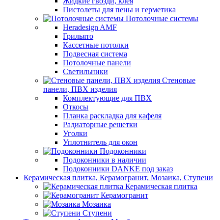
Жидкие гвозди, клея
Пистолеты для пены и герметика
Потолочные системы
Heradesign AMF
Грильято
Кассетные потолки
Подвесная система
Потолочные панели
Светильники
Стеновые
панели, ПВХ изделия
Комплектующие для ПВХ
Откосы
Планка раскладка для кафеля
Радиаторные решетки
Уголки
Уплотнитель для окон
Подоконники
Подоконники в наличии
Подоконники DANKE под заказ
Керамическая плитка, Керамогранит, Мозаика, Ступени
Керамическая плитка
Керамогранит
Мозаика
Ступени