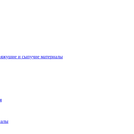
вяжущие и сыпучие материалы
я
иалы