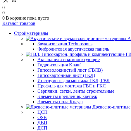
0
0
0
В корзине
пока пусто
Каталог товаров
Стройматериалы
А
Звукоизоляция Technosonus
Фибролитовая акустическая панель
ГВ
Аквапанели и комплектующие
Гидроизоляция Knauf
Гипсоволокнистый лист (ГВЛВ)
Гипсокартонный лист (ГКЛ)
Инструмент для монтажа ГКЛ, ГВЛ
Профиль для монтажа ГВЛ и ГКЛ
Серпянки, сетки, ленты строительные
Элементы крепления, крепеж
Элементы пола Кнауф
Древесно-плитные
ЦСП
OSB
ДВП
ДСП