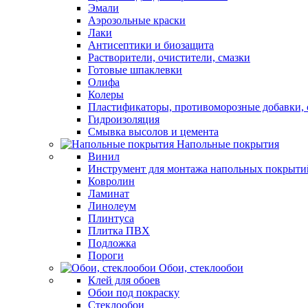
Эмали
Аэрозольные краски
Лаки
Антисептики и биозащита
Растворители, очистители, смазки
Готовые шпаклевки
Олифа
Колеры
Пластификаторы, противоморозные добавки, 
Гидроизоляция
Смывка высолов и цемента
Напольные покрытия
Винил
Инструмент для монтажа напольных покрыти
Ковролин
Ламинат
Линолеум
Плинтуса
Плитка ПВХ
Подложка
Пороги
Обои, стеклообои
Клей для обоев
Обои под покраску
Стеклообои