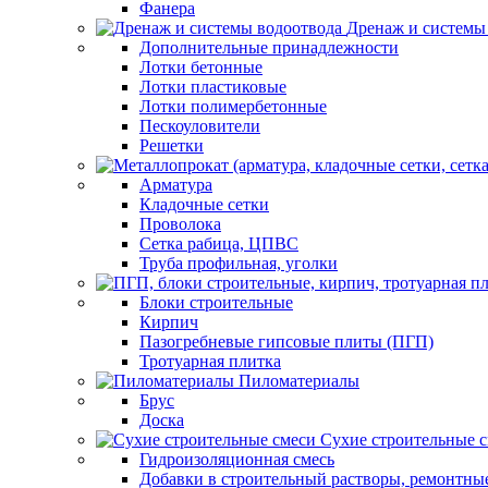
Фанера
Дренаж и системы
Дополнительные принадлежности
Лотки бетонные
Лотки пластиковые
Лотки полимербетонные
Пескоуловители
Решетки
Арматура
Кладочные сетки
Проволока
Сетка рабица, ЦПВС
Труба профильная, уголки
Блоки строительные
Кирпич
Пазогребневые гипсовые плиты (ПГП)
Тротуарная плитка
Пиломатериалы
Брус
Доска
Сухие строительные 
Гидроизоляционная смесь
Добавки в строительный растворы, ремонтны