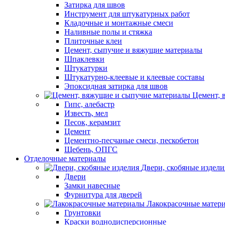
Затирка для швов
Инструмент для штукатурных работ
Кладочные и монтажные смеси
Наливные полы и стяжка
Плиточные клеи
Цемент, сыпучие и вяжущие материалы
Шпаклевки
Штукатурки
Штукатурно-клеевые и клеевые составы
Эпоксидная затирка для швов
Цемент, 
Гипс, алебастр
Известь, мел
Песок, керамзит
Цемент
Цементно-песчаные смеси, пескобетон
Щебень, ОПГС
Отделочные материалы
Двери, скобяные издели
Двери
Замки навесные
Фурнитура для дверей
Лакокрасочные матер
Грунтовки
Краски воднодисперсионные