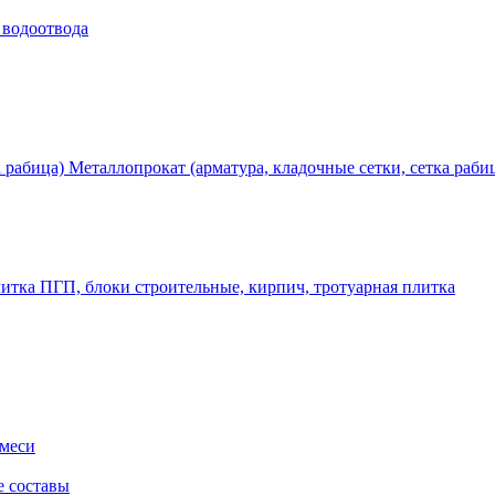
 водоотвода
Металлопрокат (арматура, кладочные сетки, сетка раби
ПГП, блоки строительные, кирпич, тротуарная плитка
смеси
е составы