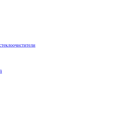
стеклоочистители
й