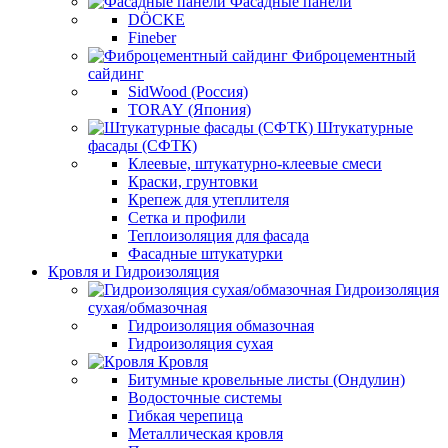
Фасадные панели
DÖCKE
Fineber
Фиброцементный
сайдинг
SidWood (Россия)
TORAY (Япония)
Штукатурные
фасады (СФТК)
Клеевые, штукатурно-клеевые смеси
Краски, грунтовки
Крепеж для утеплителя
Сетка и профили
Теплоизоляция для фасада
Фасадные штукатурки
Кровля и Гидроизоляция
Гидроизоляция
сухая/обмазочная
Гидроизоляция обмазочная
Гидроизоляция сухая
Кровля
Битумные кровельные листы (Ондулин)
Водосточные системы
Гибкая черепица
Металлическая кровля