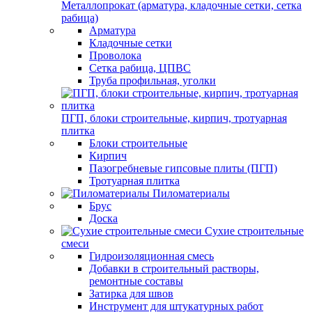
Металлопрокат (арматура, кладочные сетки, сетка
рабица)
Арматура
Кладочные сетки
Проволока
Сетка рабица, ЦПВС
Труба профильная, уголки
ПГП, блоки строительные, кирпич, тротуарная
плитка
Блоки строительные
Кирпич
Пазогребневые гипсовые плиты (ПГП)
Тротуарная плитка
Пиломатериалы
Брус
Доска
Сухие строительные
смеси
Гидроизоляционная смесь
Добавки в строительный растворы,
ремонтные составы
Затирка для швов
Инструмент для штукатурных работ