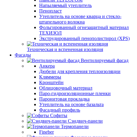
Напыляемый утеплитель
Пенопласт
Утеплитель на основе кварца и стекло-
штапельного волокна
Фольгированный огнезащитный материал
ТЕХИЗОЛ
Экструдированный пенополистирол (XPS)
Техническая и вспененная изоляция
Фасады
Вентилируемый фасад
Анкера
Дюбели для крепления теплоизоляции
Кляммеры
Кронштейн
Облицовочный материал
Паро-гидроизоляционные пленки
Паронитовая прокладка
Утеплитель на основе базальта
Фасадный профиль
Софиты
Сэндвич-панели
Термопанели
Fineber