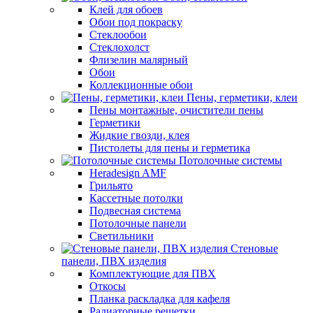
Клей для обоев
Обои под покраску
Стеклообои
Стеклохолст
Флизелин малярный
Обои
Коллекционные обои
Пены, герметики, клеи
Пены монтажные, очистители пены
Герметики
Жидкие гвозди, клея
Пистолеты для пены и герметика
Потолочные системы
Heradesign AMF
Грильято
Кассетные потолки
Подвесная система
Потолочные панели
Светильники
Стеновые
панели, ПВХ изделия
Комплектующие для ПВХ
Откосы
Планка раскладка для кафеля
Радиаторные решетки