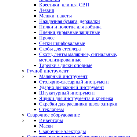
Крестики, клинья, СВП
Лезвия
Мешки, пакеты
Наждачная бумага, держалки
Пилки и полотна для лобзика
Пленки укрывные защитные
Прочее
Сетки шлифовальные
Скобы для степлера
Скотч, ленты малярные, сигнальные,
металлизированные
Тарелки / диски опорные
Ручной инструмент
Малярный инструмент
Столярно-слесарный инструмент
Ударно-рычажный инструмент
Штукатурный инструмент
Ящики для инструмента и крепежа
Скребки для расшивки швов затирки
Стеклорезы
Сварочное оборудование
Инверторы
Маски
Сварочные электроды
Средства индивидуальной защиты и спецодежда