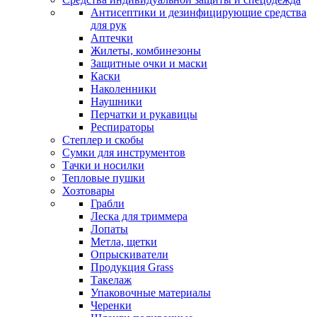
Антисептики и дезинфицирующие средства
для рук
Аптечки
Жилеты, комбинезоны
Защитные очки и маски
Каски
Наколенники
Наушники
Перчатки и рукавицы
Респираторы
Степлер и скобы
Сумки для инструментов
Тачки и носилки
Тепловые пушки
Хозтовары
Грабли
Леска для триммера
Лопаты
Метла, щетки
Опрыскиватели
Продукция Grass
Такелаж
Упаковочные материалы
Черенки