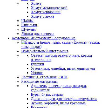
Хомут
Хомут металлический
Хомут червячный
Хомут-стяжка
Шайбы
Шпильки
Шурупы
Ящики для крепежа
Хозтовары Инструмент Оборудование
Ёмкости (ведра,
тазы, кадки)
Измерительный инструмент
Отвесы, шнуры разметочные, краска
разметочная
Рулетки
Угольники, линейки, штангенциркули
Уровни
Лестницы, стремянки, ВСП
Расходные материалы
Адаптеры, переходники, насадки,
удлинители
Буры, биты, сверла
Диски и круги для электроинструмента
Зубила, коронки, пилы круговые
Корщетки