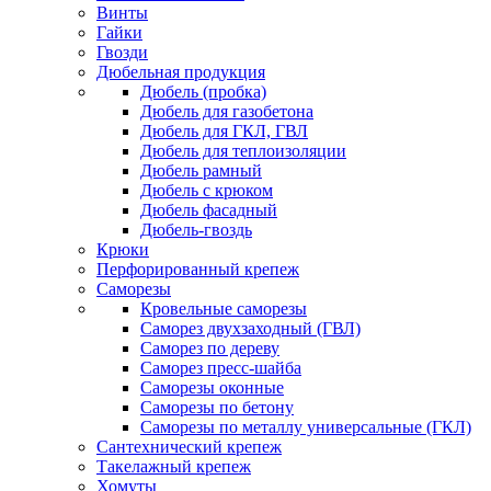
Винты
Гайки
Гвозди
Дюбельная продукция
Дюбель (пробка)
Дюбель для газобетона
Дюбель для ГКЛ, ГВЛ
Дюбель для теплоизоляции
Дюбель рамный
Дюбель с крюком
Дюбель фасадный
Дюбель-гвоздь
Крюки
Перфорированный крепеж
Саморезы
Кровельные саморезы
Саморез двухзаходный (ГВЛ)
Саморез по дереву
Саморез пресс-шайба
Саморезы оконные
Саморезы по бетону
Саморезы по металлу универсальные (ГКЛ)
Сантехнический крепеж
Такелажный крепеж
Хомуты