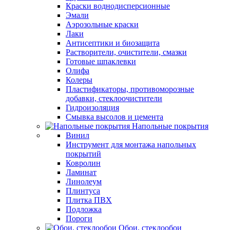
Краски воднодисперсионные
Эмали
Аэрозольные краски
Лаки
Антисептики и биозащита
Растворители, очистители, смазки
Готовые шпаклевки
Олифа
Колеры
Пластификаторы, противоморозные
добавки, стеклоочистители
Гидроизоляция
Смывка высолов и цемента
Напольные покрытия
Винил
Инструмент для монтажа напольных
покрытий
Ковролин
Ламинат
Линолеум
Плинтуса
Плитка ПВХ
Подложка
Пороги
Обои, стеклообои