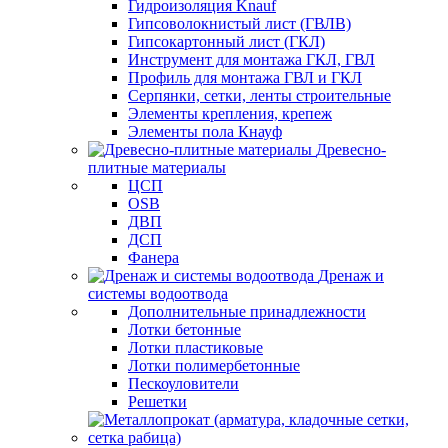
Гидроизоляция Knauf
Гипсоволокнистый лист (ГВЛВ)
Гипсокартонный лист (ГКЛ)
Инструмент для монтажа ГКЛ, ГВЛ
Профиль для монтажа ГВЛ и ГКЛ
Серпянки, сетки, ленты строительные
Элементы крепления, крепеж
Элементы пола Кнауф
Древесно-
плитные материалы
ЦСП
OSB
ДВП
ДСП
Фанера
Дренаж и
системы водоотвода
Дополнительные принадлежности
Лотки бетонные
Лотки пластиковые
Лотки полимербетонные
Пескоуловители
Решетки