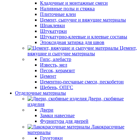
Кладочные и монтажные смеси
Наливные полы и стяжка
Плиточные клеи
Цемент, сыпучие и вяжущие материалы
Шпаклевки
Штукатурки
Штукатурно-клеевые и клеевые составы
Эпоксидная затирка для швов
Цемент,
вяжущие и сыпучие материалы
Гипс, алебастр
Известь, мел
Песок, керамзит
Цемент
Цементно-песчаные смеси, пескобетон
Щебень, ОПГС
Отделочные материалы
Двери, скобяные
изделия
Двери
Замки навесные
Фурнитура для дверей
Лакокрасочные
материалы
Грунтовки