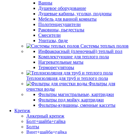
Ванны
Душевое оборудование
Душевые кабины, уголки, поддоны
Мебель для ванной комнаты
Полотенцесушители
Раковины, пьедесталы
Смесители
Унитазы, биде
Системы теплых полов
Инфракрасный (пленочный) теплый пол
Комплектующие для теплого пола
Нагревательные маты
Терморегуляторы
Теплоизоляция для труб и теплого пола
Фильтры для
очистки воды
Фильтры магистральные, картриджи
Фильтры под мойку, картриджи
Фильтры-кувшины, сменные кассеты
Крепеж
Анкерный крепеж
Болт+шайба+гайка
Болты
Винт+шайба+гайка