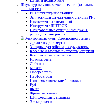
Шланги поливочные
Штукатурные, шпаклевочные, шлифовальные
станции PFT
PFT штукатурные станции
Запчасти для штукатурных станций PFT
Инструмент специальный
Инструмент ШИТРОК
Шлифовальные станции "Мирка" +
расходные материалы
Электроинструмент
Дрели / шуроповерты
Зарядные устройства, аккумуляторы
Клеевые и газовые пистолеты, стержни
Компрессоры и пылесосы
Краскопульты
Лобзики
Миксер
Обогреватели
Перфораторы
Пилы электрические / ножовки
Рубанки
Фены
Фрезеры/Точило
Шлифовальные машины
Электроточила