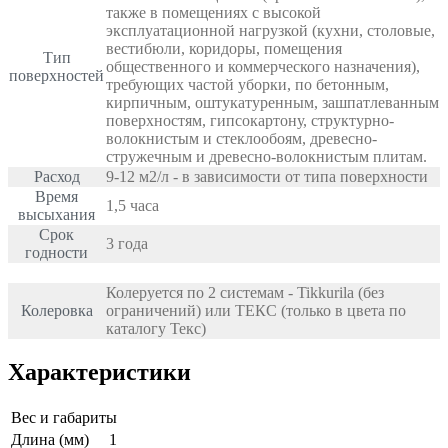
также в помещениях с высокой
эксплуатационной нагрузкой (кухни, столовые,
вестибюли, коридоры, помещения
Тип
общественного и коммерческого назначения),
поверхностей
требующих частой уборки, по бетонным,
киpпичным, оштукатуренным, зашпатлеванным
поверхностям, гипcокартону, структурно-
волокнистым и стeклообоям, древесно-
стружечным и древесно-волокнистым плитам.
Расход
9-12 м
2
/л - в зависимости от типа поверхности
Время
1,5 часа
высыхания
Срок
3 года
годности
Колеруется по 2 системам - Tikkurila (без
Колеровка
ограничений) или ТЕКС (только в цвета по
каталогу Текс)
Характеристики
Вес и габариты
Длина (мм)
1