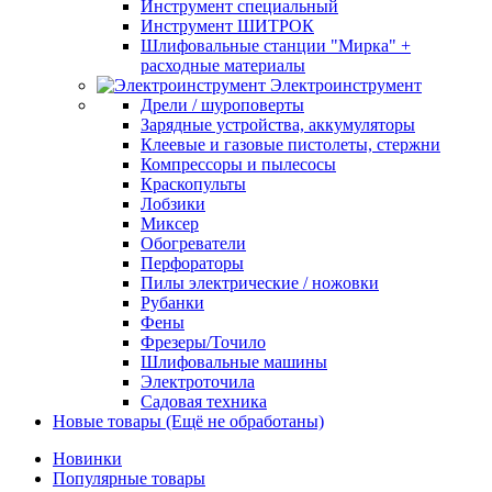
Инструмент специальный
Инструмент ШИТРОК
Шлифовальные станции "Мирка" +
расходные материалы
Электроинструмент
Дрели / шуроповерты
Зарядные устройства, аккумуляторы
Клеевые и газовые пистолеты, стержни
Компрессоры и пылесосы
Краскопульты
Лобзики
Миксер
Обогреватели
Перфораторы
Пилы электрические / ножовки
Рубанки
Фены
Фрезеры/Точило
Шлифовальные машины
Электроточила
Садовая техника
Новые товары (Ещё не обработаны)
Новинки
Популярные товары