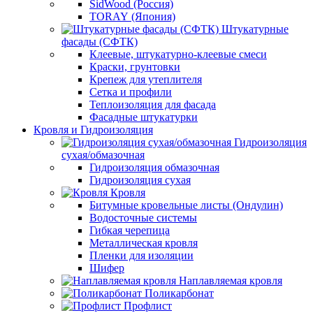
SidWood (Россия)
TORAY (Япония)
Штукатурные
фасады (СФТК)
Клеевые, штукатурно-клеевые смеси
Краски, грунтовки
Крепеж для утеплителя
Сетка и профили
Теплоизоляция для фасада
Фасадные штукатурки
Кровля и Гидроизоляция
Гидроизоляция
сухая/обмазочная
Гидроизоляция обмазочная
Гидроизоляция сухая
Кровля
Битумные кровельные листы (Ондулин)
Водосточные системы
Гибкая черепица
Металлическая кровля
Пленки для изоляции
Шифер
Наплавляемая кровля
Поликарбонат
Профлист