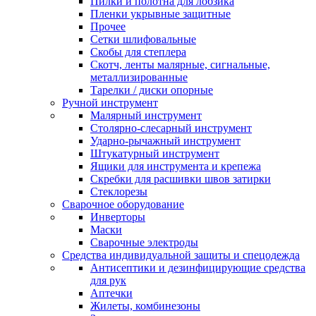
Пилки и полотна для лобзика
Пленки укрывные защитные
Прочее
Сетки шлифовальные
Скобы для степлера
Скотч, ленты малярные, сигнальные,
металлизированные
Тарелки / диски опорные
Ручной инструмент
Малярный инструмент
Столярно-слесарный инструмент
Ударно-рычажный инструмент
Штукатурный инструмент
Ящики для инструмента и крепежа
Скребки для расшивки швов затирки
Стеклорезы
Сварочное оборудование
Инверторы
Маски
Сварочные электроды
Средства индивидуальной защиты и спецодежда
Антисептики и дезинфицирующие средства
для рук
Аптечки
Жилеты, комбинезоны