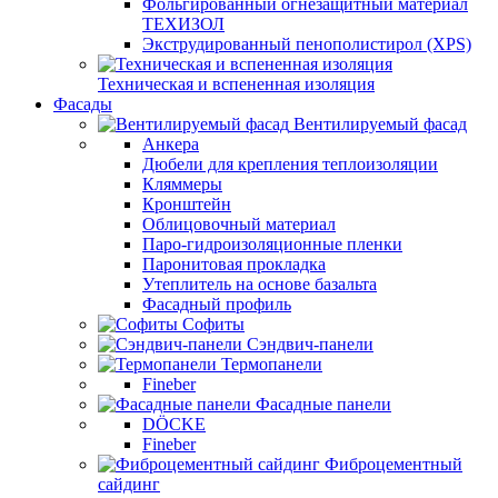
Фольгированный огнезащитный материал
ТЕХИЗОЛ
Экструдированный пенополистирол (XPS)
Техническая и вспененная изоляция
Фасады
Вентилируемый фасад
Анкера
Дюбели для крепления теплоизоляции
Кляммеры
Кронштейн
Облицовочный материал
Паро-гидроизоляционные пленки
Паронитовая прокладка
Утеплитель на основе базальта
Фасадный профиль
Софиты
Сэндвич-панели
Термопанели
Fineber
Фасадные панели
DÖCKE
Fineber
Фиброцементный
сайдинг