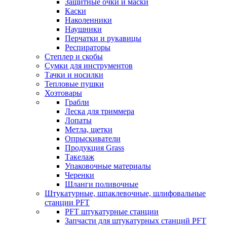
Защитные очки и маски
Каски
Наколенники
Наушники
Перчатки и рукавицы
Респираторы
Степлер и скобы
Сумки для инструментов
Тачки и носилки
Тепловые пушки
Хозтовары
Грабли
Леска для триммера
Лопаты
Метла, щетки
Опрыскиватели
Продукция Grass
Такелаж
Упаковочные материалы
Черенки
Шланги поливочные
Штукатурные, шпаклевочные, шлифовальные
станции PFT
PFT штукатурные станции
Запчасти для штукатурных станций PFT