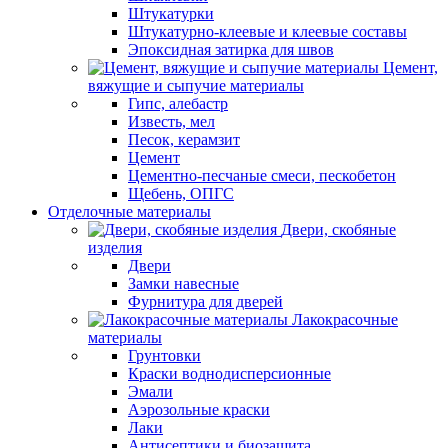
Штукатурки
Штукатурно-клеевые и клеевые составы
Эпоксидная затирка для швов
Цемент,
вяжущие и сыпучие материалы
Гипс, алебастр
Известь, мел
Песок, керамзит
Цемент
Цементно-песчаные смеси, пескобетон
Щебень, ОПГС
Отделочные материалы
Двери, скобяные
изделия
Двери
Замки навесные
Фурнитура для дверей
Лакокрасочные
материалы
Грунтовки
Краски воднодисперсионные
Эмали
Аэрозольные краски
Лаки
Антисептики и биозащита