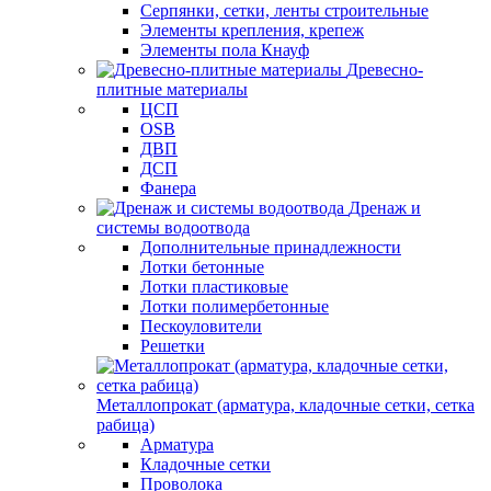
Серпянки, сетки, ленты строительные
Элементы крепления, крепеж
Элементы пола Кнауф
Древесно-
плитные материалы
ЦСП
OSB
ДВП
ДСП
Фанера
Дренаж и
системы водоотвода
Дополнительные принадлежности
Лотки бетонные
Лотки пластиковые
Лотки полимербетонные
Пескоуловители
Решетки
Металлопрокат (арматура, кладочные сетки, сетка
рабица)
Арматура
Кладочные сетки
Проволока