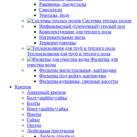
Раковины, пьедесталы
Смесители
Унитазы, биде
Системы теплых полов
Инфракрасный (пленочный) теплый пол
Комплектующие для теплого пола
Нагревательные маты
Терморегуляторы
Теплоизоляция для труб и теплого пола
Фильтры для
очистки воды
Фильтры магистральные, картриджи
Фильтры под мойку, картриджи
Фильтры-кувшины, сменные кассеты
Крепеж
Анкерный крепеж
Болт+шайба+гайка
Болты
Винт+шайба+гайка
Винты
Гайки
Гвозди
Дюбельная продукция
Дюбель (пробка)