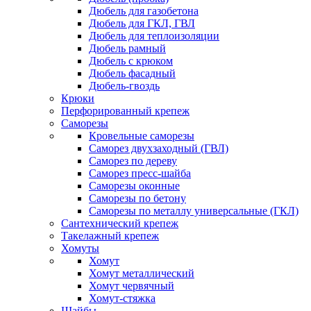
Дюбель для газобетона
Дюбель для ГКЛ, ГВЛ
Дюбель для теплоизоляции
Дюбель рамный
Дюбель с крюком
Дюбель фасадный
Дюбель-гвоздь
Крюки
Перфорированный крепеж
Саморезы
Кровельные саморезы
Саморез двухзаходный (ГВЛ)
Саморез по дереву
Саморез пресс-шайба
Саморезы оконные
Саморезы по бетону
Саморезы по металлу универсальные (ГКЛ)
Сантехнический крепеж
Такелажный крепеж
Хомуты
Хомут
Хомут металлический
Хомут червячный
Хомут-стяжка
Шайбы