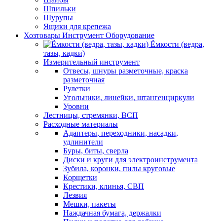
Шпильки
Шурупы
Ящики для крепежа
Хозтовары Инструмент Оборудование
Ёмкости (ведра,
тазы, кадки)
Измерительный инструмент
Отвесы, шнуры разметочные, краска
разметочная
Рулетки
Угольники, линейки, штангенциркули
Уровни
Лестницы, стремянки, ВСП
Расходные материалы
Адаптеры, переходники, насадки,
удлинители
Буры, биты, сверла
Диски и круги для электроинструмента
Зубила, коронки, пилы круговые
Корщетки
Крестики, клинья, СВП
Лезвия
Мешки, пакеты
Наждачная бумага, держалки