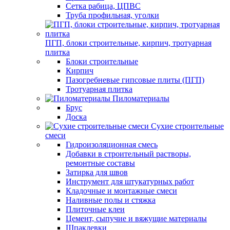
Сетка рабица, ЦПВС
Труба профильная, уголки
ПГП, блоки строительные, кирпич, тротуарная
плитка
Блоки строительные
Кирпич
Пазогребневые гипсовые плиты (ПГП)
Тротуарная плитка
Пиломатериалы
Брус
Доска
Сухие строительные
смеси
Гидроизоляционная смесь
Добавки в строительный растворы,
ремонтные составы
Затирка для швов
Инструмент для штукатурных работ
Кладочные и монтажные смеси
Наливные полы и стяжка
Плиточные клеи
Цемент, сыпучие и вяжущие материалы
Шпаклевки