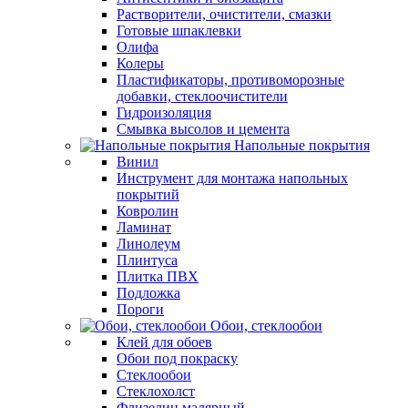
Растворители, очистители, смазки
Готовые шпаклевки
Олифа
Колеры
Пластификаторы, противоморозные
добавки, стеклоочистители
Гидроизоляция
Смывка высолов и цемента
Напольные покрытия
Винил
Инструмент для монтажа напольных
покрытий
Ковролин
Ламинат
Линолеум
Плинтуса
Плитка ПВХ
Подложка
Пороги
Обои, стеклообои
Клей для обоев
Обои под покраску
Стеклообои
Стеклохолст
Флизелин малярный