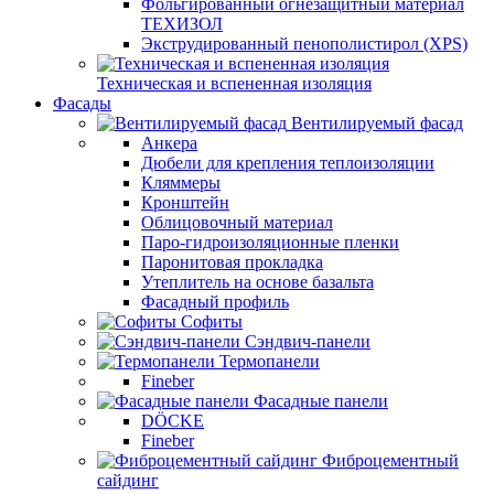
Фольгированный огнезащитный материал
ТЕХИЗОЛ
Экструдированный пенополистирол (XPS)
Техническая и вспененная изоляция
Фасады
Вентилируемый фасад
Анкера
Дюбели для крепления теплоизоляции
Кляммеры
Кронштейн
Облицовочный материал
Паро-гидроизоляционные пленки
Паронитовая прокладка
Утеплитель на основе базальта
Фасадный профиль
Софиты
Сэндвич-панели
Термопанели
Fineber
Фасадные панели
DÖCKE
Fineber
Фиброцементный
сайдинг