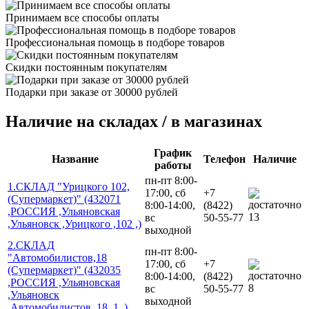
Принимаем все способы оплаты
Профессиональная помощь в подборе товаров
Скидки постоянным покупателям
Подарки при заказе от 30000 рублей
Наличие на складах / в магазинах
График
Название
Телефон
Наличие
работы
пн-пт 8:00-
1.СКЛАД "Урицкого 102,
17:00, сб
+7
(Супермаркет)" (432071
8:00-14:00,
(8422)
,РОССИЯ ,Ульяновская
13
вс
50-55-77
,Ульяновск ,Урицкого ,102 ,)
выходной
2.СКЛАД
пн-пт 8:00-
"Автомобилистов,18
17:00, сб
+7
(Супермаркет)" (432035
8:00-14:00,
(8422)
,РОССИЯ ,Ульяновская
8
вс
50-55-77
,Ульяновск
выходной
,Автомобилистов ,18 ,1 ,)