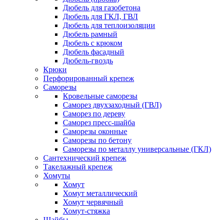
Дюбель для газобетона
Дюбель для ГКЛ, ГВЛ
Дюбель для теплоизоляции
Дюбель рамный
Дюбель с крюком
Дюбель фасадный
Дюбель-гвоздь
Крюки
Перфорированный крепеж
Саморезы
Кровельные саморезы
Саморез двухзаходный (ГВЛ)
Саморез по дереву
Саморез пресс-шайба
Саморезы оконные
Саморезы по бетону
Саморезы по металлу универсальные (ГКЛ)
Сантехнический крепеж
Такелажный крепеж
Хомуты
Хомут
Хомут металлический
Хомут червячный
Хомут-стяжка
Шайбы