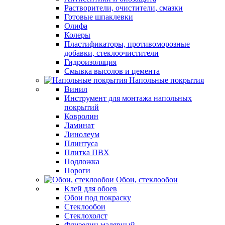
Растворители, очистители, смазки
Готовые шпаклевки
Олифа
Колеры
Пластификаторы, противоморозные
добавки, стеклоочистители
Гидроизоляция
Смывка высолов и цемента
Напольные покрытия
Винил
Инструмент для монтажа напольных
покрытий
Ковролин
Ламинат
Линолеум
Плинтуса
Плитка ПВХ
Подложка
Пороги
Обои, стеклообои
Клей для обоев
Обои под покраску
Стеклообои
Стеклохолст
Флизелин малярный