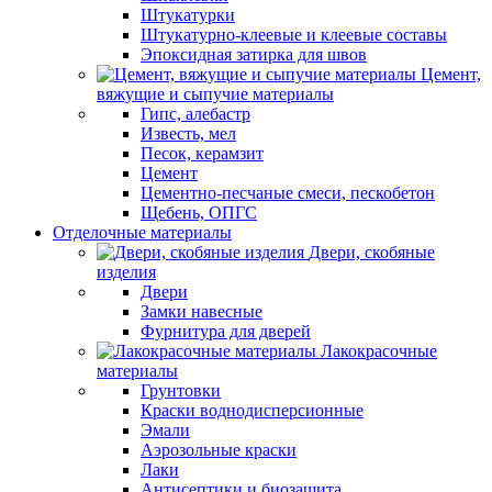
Штукатурки
Штукатурно-клеевые и клеевые составы
Эпоксидная затирка для швов
Цемент,
вяжущие и сыпучие материалы
Гипс, алебастр
Известь, мел
Песок, керамзит
Цемент
Цементно-песчаные смеси, пескобетон
Щебень, ОПГС
Отделочные материалы
Двери, скобяные
изделия
Двери
Замки навесные
Фурнитура для дверей
Лакокрасочные
материалы
Грунтовки
Краски воднодисперсионные
Эмали
Аэрозольные краски
Лаки
Антисептики и биозащита