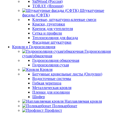
SidWood (Россия)
TORAY (Япония)
Штукатурные
фасады (СФТК)
Клеевые, штукатурно-клеевые смеси
Краски, грунтовки
Крепеж для утеплителя
Сетка и профили
Теплоизоляция для фасада
Фасадные штукатурки
Кровля и Гидроизоляция
Гидроизоляция
сухая/обмазочная
Гидроизоляция обмазочная
Гидроизоляция сухая
Кровля
Битумные кровельные листы (Ондулин)
Водосточные системы
Гибкая черепица
Металлическая кровля
Пленки для изоляции
Шифер
Наплавляемая кровля
Поликарбонат
Профлист