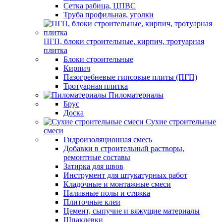
Сетка рабица, ЦПВС
Труба профильная, уголки
ПГП, блоки строительные, кирпич, тротуарная
плитка
Блоки строительные
Кирпич
Пазогребневые гипсовые плиты (ПГП)
Тротуарная плитка
Пиломатериалы
Брус
Доска
Сухие строительные
смеси
Гидроизоляционная смесь
Добавки в строительный растворы,
ремонтные составы
Затирка для швов
Инструмент для штукатурных работ
Кладочные и монтажные смеси
Наливные полы и стяжка
Плиточные клеи
Цемент, сыпучие и вяжущие материалы
Шпаклевки