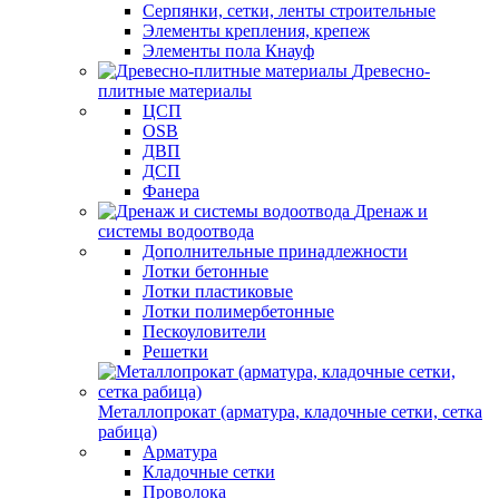
Серпянки, сетки, ленты строительные
Элементы крепления, крепеж
Элементы пола Кнауф
Древесно-
плитные материалы
ЦСП
OSB
ДВП
ДСП
Фанера
Дренаж и
системы водоотвода
Дополнительные принадлежности
Лотки бетонные
Лотки пластиковые
Лотки полимербетонные
Пескоуловители
Решетки
Металлопрокат (арматура, кладочные сетки, сетка
рабица)
Арматура
Кладочные сетки
Проволока