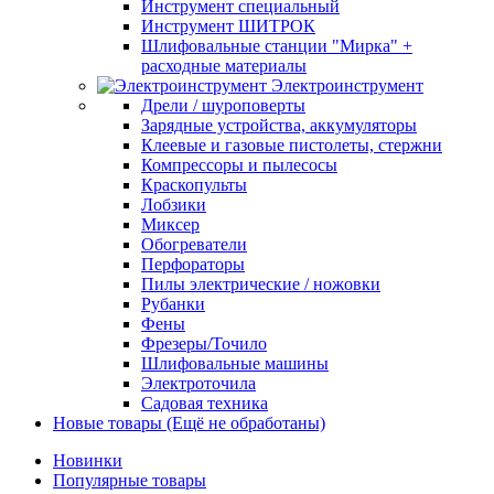
Инструмент специальный
Инструмент ШИТРОК
Шлифовальные станции "Мирка" +
расходные материалы
Электроинструмент
Дрели / шуроповерты
Зарядные устройства, аккумуляторы
Клеевые и газовые пистолеты, стержни
Компрессоры и пылесосы
Краскопульты
Лобзики
Миксер
Обогреватели
Перфораторы
Пилы электрические / ножовки
Рубанки
Фены
Фрезеры/Точило
Шлифовальные машины
Электроточила
Садовая техника
Новые товары (Ещё не обработаны)
Новинки
Популярные товары