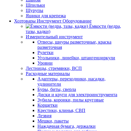
Шпильки
Шурупы
Ящики для крепежа
Хозтовары Инструмент Оборудование
Ёмкости (ведра,
тазы, кадки)
Измерительный инструмент
Отвесы, шнуры разметочные, краска
разметочная
Рулетки
Угольники, линейки, штангенциркули
Уровни
Лестницы, стремянки, ВСП
Расходные материалы
Адаптеры, переходники, насадки,
удлинители
Буры, биты, сверла
Диски и круги для электроинструмента
Зубила, коронки, пилы круговые
Корщетки
Крестики, клинья, СВП
Лезвия
Мешки, пакеты
Наждачная бумага, держалки