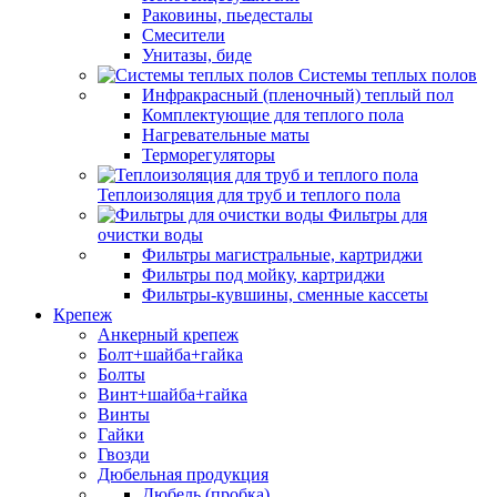
Раковины, пьедесталы
Смесители
Унитазы, биде
Системы теплых полов
Инфракрасный (пленочный) теплый пол
Комплектующие для теплого пола
Нагревательные маты
Терморегуляторы
Теплоизоляция для труб и теплого пола
Фильтры для
очистки воды
Фильтры магистральные, картриджи
Фильтры под мойку, картриджи
Фильтры-кувшины, сменные кассеты
Крепеж
Анкерный крепеж
Болт+шайба+гайка
Болты
Винт+шайба+гайка
Винты
Гайки
Гвозди
Дюбельная продукция
Дюбель (пробка)