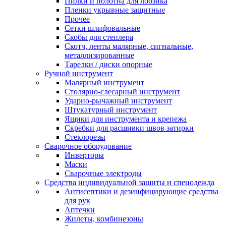
Пилки и полотна для лобзика
Пленки укрывные защитные
Прочее
Сетки шлифовальные
Скобы для степлера
Скотч, ленты малярные, сигнальные,
металлизированные
Тарелки / диски опорные
Ручной инструмент
Малярный инструмент
Столярно-слесарный инструмент
Ударно-рычажный инструмент
Штукатурный инструмент
Ящики для инструмента и крепежа
Скребки для расшивки швов затирки
Стеклорезы
Сварочное оборудование
Инверторы
Маски
Сварочные электроды
Средства индивидуальной защиты и спецодежда
Антисептики и дезинфицирующие средства
для рук
Аптечки
Жилеты, комбинезоны