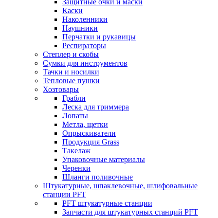
Защитные очки и маски
Каски
Наколенники
Наушники
Перчатки и рукавицы
Респираторы
Степлер и скобы
Сумки для инструментов
Тачки и носилки
Тепловые пушки
Хозтовары
Грабли
Леска для триммера
Лопаты
Метла, щетки
Опрыскиватели
Продукция Grass
Такелаж
Упаковочные материалы
Черенки
Шланги поливочные
Штукатурные, шпаклевочные, шлифовальные
станции PFT
PFT штукатурные станции
Запчасти для штукатурных станций PFT