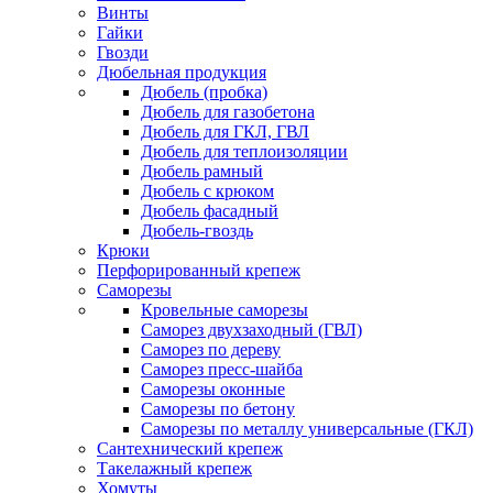
Винты
Гайки
Гвозди
Дюбельная продукция
Дюбель (пробка)
Дюбель для газобетона
Дюбель для ГКЛ, ГВЛ
Дюбель для теплоизоляции
Дюбель рамный
Дюбель с крюком
Дюбель фасадный
Дюбель-гвоздь
Крюки
Перфорированный крепеж
Саморезы
Кровельные саморезы
Саморез двухзаходный (ГВЛ)
Саморез по дереву
Саморез пресс-шайба
Саморезы оконные
Саморезы по бетону
Саморезы по металлу универсальные (ГКЛ)
Сантехнический крепеж
Такелажный крепеж
Хомуты