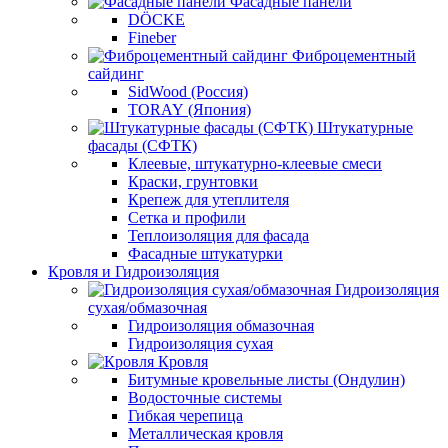
Фасадные панели
DÖCKE
Fineber
Фиброцементный
сайдинг
SidWood (Россия)
TORAY (Япония)
Штукатурные
фасады (СФТК)
Клеевые, штукатурно-клеевые смеси
Краски, грунтовки
Крепеж для утеплителя
Сетка и профили
Теплоизоляция для фасада
Фасадные штукатурки
Кровля и Гидроизоляция
Гидроизоляция
сухая/обмазочная
Гидроизоляция обмазочная
Гидроизоляция сухая
Кровля
Битумные кровельные листы (Ондулин)
Водосточные системы
Гибкая черепица
Металлическая кровля