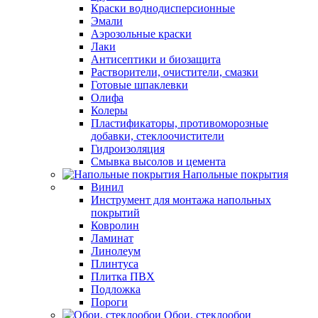
Краски воднодисперсионные
Эмали
Аэрозольные краски
Лаки
Антисептики и биозащита
Растворители, очистители, смазки
Готовые шпаклевки
Олифа
Колеры
Пластификаторы, противоморозные
добавки, стеклоочистители
Гидроизоляция
Смывка высолов и цемента
Напольные покрытия
Винил
Инструмент для монтажа напольных
покрытий
Ковролин
Ламинат
Линолеум
Плинтуса
Плитка ПВХ
Подложка
Пороги
Обои, стеклообои