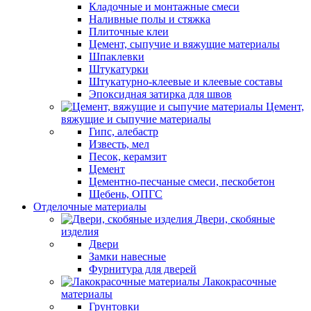
Кладочные и монтажные смеси
Наливные полы и стяжка
Плиточные клеи
Цемент, сыпучие и вяжущие материалы
Шпаклевки
Штукатурки
Штукатурно-клеевые и клеевые составы
Эпоксидная затирка для швов
Цемент,
вяжущие и сыпучие материалы
Гипс, алебастр
Известь, мел
Песок, керамзит
Цемент
Цементно-песчаные смеси, пескобетон
Щебень, ОПГС
Отделочные материалы
Двери, скобяные
изделия
Двери
Замки навесные
Фурнитура для дверей
Лакокрасочные
материалы
Грунтовки