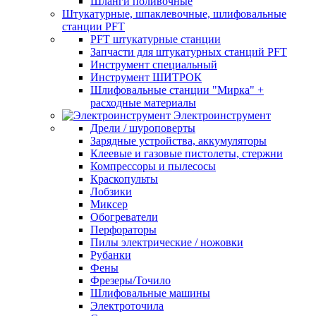
Шланги поливочные
Штукатурные, шпаклевочные, шлифовальные
станции PFT
PFT штукатурные станции
Запчасти для штукатурных станций PFT
Инструмент специальный
Инструмент ШИТРОК
Шлифовальные станции "Мирка" +
расходные материалы
Электроинструмент
Дрели / шуроповерты
Зарядные устройства, аккумуляторы
Клеевые и газовые пистолеты, стержни
Компрессоры и пылесосы
Краскопульты
Лобзики
Миксер
Обогреватели
Перфораторы
Пилы электрические / ножовки
Рубанки
Фены
Фрезеры/Точило
Шлифовальные машины
Электроточила