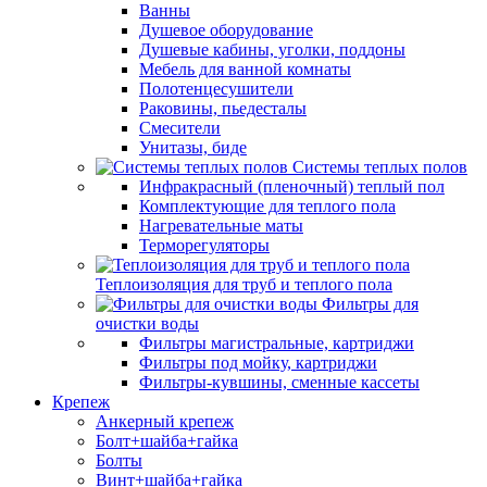
Ванны
Душевое оборудование
Душевые кабины, уголки, поддоны
Мебель для ванной комнаты
Полотенцесушители
Раковины, пьедесталы
Смесители
Унитазы, биде
Системы теплых полов
Инфракрасный (пленочный) теплый пол
Комплектующие для теплого пола
Нагревательные маты
Терморегуляторы
Теплоизоляция для труб и теплого пола
Фильтры для
очистки воды
Фильтры магистральные, картриджи
Фильтры под мойку, картриджи
Фильтры-кувшины, сменные кассеты
Крепеж
Анкерный крепеж
Болт+шайба+гайка
Болты
Винт+шайба+гайка