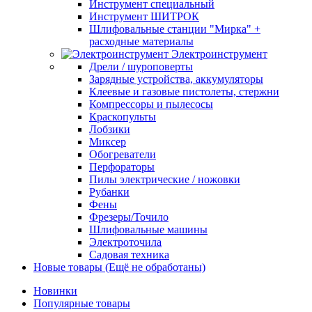
Инструмент специальный
Инструмент ШИТРОК
Шлифовальные станции "Мирка" +
расходные материалы
Электроинструмент
Дрели / шуроповерты
Зарядные устройства, аккумуляторы
Клеевые и газовые пистолеты, стержни
Компрессоры и пылесосы
Краскопульты
Лобзики
Миксер
Обогреватели
Перфораторы
Пилы электрические / ножовки
Рубанки
Фены
Фрезеры/Точило
Шлифовальные машины
Электроточила
Садовая техника
Новые товары (Ещё не обработаны)
Новинки
Популярные товары