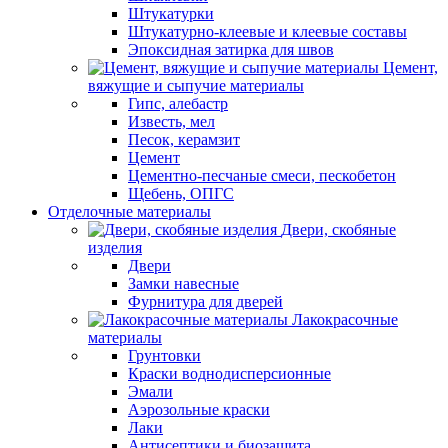
Штукатурки
Штукатурно-клеевые и клеевые составы
Эпоксидная затирка для швов
Цемент,
вяжущие и сыпучие материалы
Гипс, алебастр
Известь, мел
Песок, керамзит
Цемент
Цементно-песчаные смеси, пескобетон
Щебень, ОПГС
Отделочные материалы
Двери, скобяные
изделия
Двери
Замки навесные
Фурнитура для дверей
Лакокрасочные
материалы
Грунтовки
Краски воднодисперсионные
Эмали
Аэрозольные краски
Лаки
Антисептики и биозащита