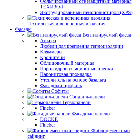
Фольгированный огнезащитный материал
ТЕХИЗОЛ
Экструдированный пенополистирол (XPS)
Техническая и вспененная изоляция
Фасады
Вентилируемый фасад
Анкера
Дюбели для крепления теплоизоляции
Кляммеры
Кронштейн
Облицовочный материал
Паро-гидроизоляционные пленки
Паронитовая прокладка
Утеплитель на основе базальта
Фасадный профиль
Софиты
Сэндвич-панели
Термопанели
Fineber
Фасадные панели
DÖCKE
Fineber
Фиброцементный
сайдинг