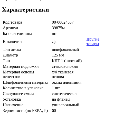
Характеристики
Код товара
00-00024537
Артикул
39875м
Базовая единица
шт
Другие
В наличии
Да
товары
Тип диска
шлифовальный
Диаметр
125 мм
Тип
КЛТ 1 (плоский)
Материал подложки
стекловолокно
Материал основы
х/б тканевая
лепестков
основа
Шлифовальный материал
оксид алюминия
Количество в упаковке
1 шт
Связующее смола
синтетическая
Установка
на фланец
Назначение
универсальный
Зернистость (по FEPA, P)
60