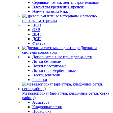
Серпянки, сетки, ленты строительные
Элементы крепления, крепеж
Элементы пола Кнауф
Древесно-
плитные материалы
ЦСП
OSB
ДВП
ДСП
Фанера
Дренаж и
системы водоотвода
Дополнительные принадлежности
Лотки бетонные
Лотки пластиковые
Лотки полимербетонные
Пескоуловители
Решетки
Металлопрокат (арматура, кладочные сетки, сетка
рабица)
Арматура
Кладочные сетки
Проволока