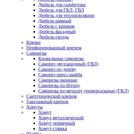
Дюбель для газобетона
Дюбель для ГКЛ, ГВЛ
Дюбель для теплоизоляции
Дюбель рамный
Дюбель с крюком
Дюбель фасадный
Дюбель-гвоздь
Крюки
Перфорированный крепеж
Саморезы
Кровельные саморезы
Саморез двухзаходный (ГВЛ)
Саморез по дереву
Саморез пресс-шайба
Саморезы оконные
Саморезы по бетону
Саморезы по металлу универсальные (ГКЛ)
Сантехнический крепеж
Такелажный крепеж
Хомуты
Хомут
Хомут металлический
Хомут червячный
Хомут-стяжка
Шайбы