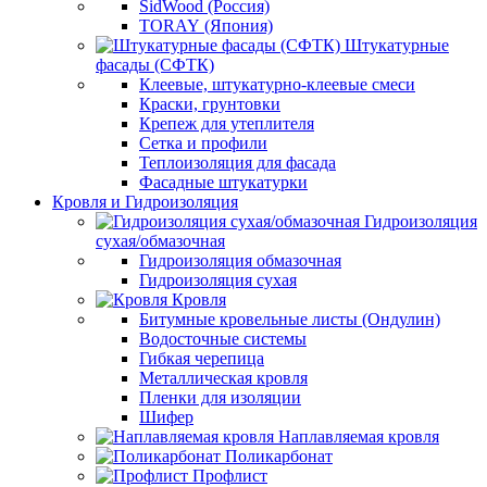
SidWood (Россия)
TORAY (Япония)
Штукатурные
фасады (СФТК)
Клеевые, штукатурно-клеевые смеси
Краски, грунтовки
Крепеж для утеплителя
Сетка и профили
Теплоизоляция для фасада
Фасадные штукатурки
Кровля и Гидроизоляция
Гидроизоляция
сухая/обмазочная
Гидроизоляция обмазочная
Гидроизоляция сухая
Кровля
Битумные кровельные листы (Ондулин)
Водосточные системы
Гибкая черепица
Металлическая кровля
Пленки для изоляции
Шифер
Наплавляемая кровля
Поликарбонат
Профлист