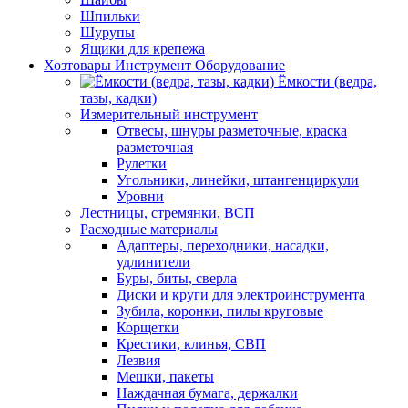
Шпильки
Шурупы
Ящики для крепежа
Хозтовары Инструмент Оборудование
Ёмкости (ведра,
тазы, кадки)
Измерительный инструмент
Отвесы, шнуры разметочные, краска
разметочная
Рулетки
Угольники, линейки, штангенциркули
Уровни
Лестницы, стремянки, ВСП
Расходные материалы
Адаптеры, переходники, насадки,
удлинители
Буры, биты, сверла
Диски и круги для электроинструмента
Зубила, коронки, пилы круговые
Корщетки
Крестики, клинья, СВП
Лезвия
Мешки, пакеты
Наждачная бумага, держалки