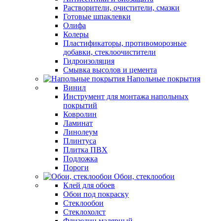
Растворители, очистители, смазки
Готовые шпаклевки
Олифа
Колеры
Пластификаторы, противоморозные
добавки, стеклоочистители
Гидроизоляция
Смывка высолов и цемента
Напольные покрытия
Винил
Инструмент для монтажа напольных
покрытий
Ковролин
Ламинат
Линолеум
Плинтуса
Плитка ПВХ
Подложка
Пороги
Обои, стеклообои
Клей для обоев
Обои под покраску
Стеклообои
Стеклохолст
Флизелин малярный