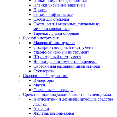
Пилки и полотна для лобзика
Пленки укрывные защитные
Прочее
Сетки шлифовальные
Скобы для степлера
Скотч, ленты малярные, сигнальные,
металлизированные
Тарелки / диски опорные
Ручной инструмент
Малярный инструмент
Столярно-слесарный инструмент
Ударно-рычажный инструмент
Штукатурный инструмент
Ящики для инструмента и крепежа
Скребки для расшивки швов затирки
Стеклорезы
Сварочное оборудование
Инверторы
Маски
Сварочные электроды
Средства индивидуальной защиты и спецодежда
Антисептики и дезинфицирующие средства
для рук
Аптечки
Жилеты, комбинезоны