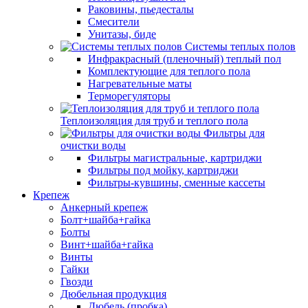
Раковины, пьедесталы
Смесители
Унитазы, биде
Системы теплых полов
Инфракрасный (пленочный) теплый пол
Комплектующие для теплого пола
Нагревательные маты
Терморегуляторы
Теплоизоляция для труб и теплого пола
Фильтры для
очистки воды
Фильтры магистральные, картриджи
Фильтры под мойку, картриджи
Фильтры-кувшины, сменные кассеты
Крепеж
Анкерный крепеж
Болт+шайба+гайка
Болты
Винт+шайба+гайка
Винты
Гайки
Гвозди
Дюбельная продукция
Дюбель (пробка)