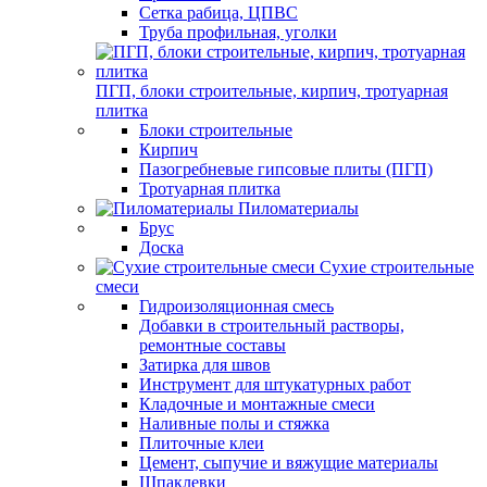
Сетка рабица, ЦПВС
Труба профильная, уголки
ПГП, блоки строительные, кирпич, тротуарная
плитка
Блоки строительные
Кирпич
Пазогребневые гипсовые плиты (ПГП)
Тротуарная плитка
Пиломатериалы
Брус
Доска
Сухие строительные
смеси
Гидроизоляционная смесь
Добавки в строительный растворы,
ремонтные составы
Затирка для швов
Инструмент для штукатурных работ
Кладочные и монтажные смеси
Наливные полы и стяжка
Плиточные клеи
Цемент, сыпучие и вяжущие материалы
Шпаклевки