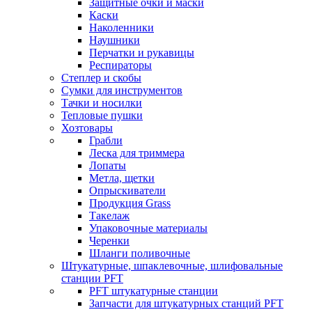
Защитные очки и маски
Каски
Наколенники
Наушники
Перчатки и рукавицы
Респираторы
Степлер и скобы
Сумки для инструментов
Тачки и носилки
Тепловые пушки
Хозтовары
Грабли
Леска для триммера
Лопаты
Метла, щетки
Опрыскиватели
Продукция Grass
Такелаж
Упаковочные материалы
Черенки
Шланги поливочные
Штукатурные, шпаклевочные, шлифовальные
станции PFT
PFT штукатурные станции
Запчасти для штукатурных станций PFT