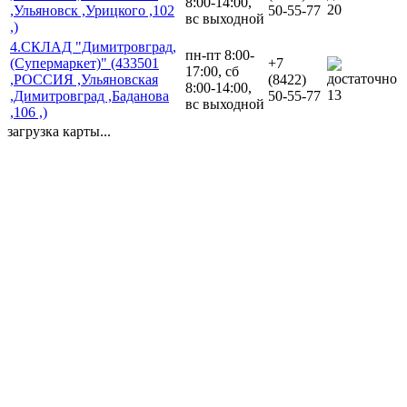
8:00-14:00,
20
,Ульяновск ,Урицкого ,102
50-55-77
вс выходной
,)
4.СКЛАД "Димитровград,
пн-пт 8:00-
(Супермаркет)" (433501
+7
17:00, сб
,РОССИЯ ,Ульяновская
(8422)
8:00-14:00,
13
,Димитровград ,Баданова
50-55-77
вс выходной
,106 ,)
загрузка карты...