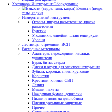
Хозтовары Инструмент Оборудование
Ёмкости (ведра,
тазы, кадки)
Измерительный инструмент
Отвесы, шнуры разметочные, краска
разметочная
Рулетки
Угольники, линейки, штангенциркули
Уровни
Лестницы, стремянки, ВСП
Расходные материалы
Адаптеры, переходники, насадки,
удлинители
Буры, биты, сверла
Диски и круги для электроинструмента
Зубила, коронки, пилы круговые
Корщетки
Крестики, клинья, СВП
Лезвия
Мешки, пакеты
Наждачная бумага, держалки
Пилки и полотна для лобзика
Пленки укрывные защитные
Прочее
Сетки шлифовальные