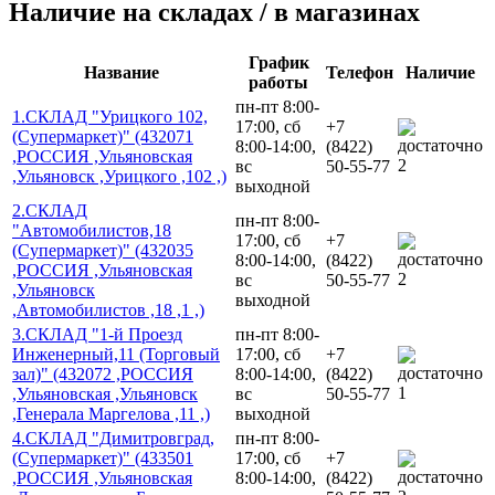
Наличие на складах / в магазинах
График
Название
Телефон
Наличие
работы
пн-пт 8:00-
1.СКЛАД "Урицкого 102,
17:00, сб
+7
(Супермаркет)" (432071
8:00-14:00,
(8422)
,РОССИЯ ,Ульяновская
2
вс
50-55-77
,Ульяновск ,Урицкого ,102 ,)
выходной
2.СКЛАД
пн-пт 8:00-
"Автомобилистов,18
17:00, сб
+7
(Супермаркет)" (432035
8:00-14:00,
(8422)
,РОССИЯ ,Ульяновская
2
вс
50-55-77
,Ульяновск
выходной
,Автомобилистов ,18 ,1 ,)
3.СКЛАД "1-й Проезд
пн-пт 8:00-
Инженерный,11 (Торговый
17:00, сб
+7
зал)" (432072 ,РОССИЯ
8:00-14:00,
(8422)
1
,Ульяновская ,Ульяновск
вс
50-55-77
,Генерала Маргелова ,11 ,)
выходной
4.СКЛАД "Димитровград,
пн-пт 8:00-
(Супермаркет)" (433501
17:00, сб
+7
,РОССИЯ ,Ульяновская
8:00-14:00,
(8422)