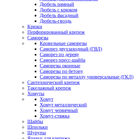
Дюбель рамный
Дюбель с крюком
Дюбель фасадный
Дюбель-гвоздь
Крюки
Перфорированный крепеж
Саморезы
Кровельные саморезы
Саморез двухзаходный (ГВЛ)
Саморез по дереву
Саморез пресс-шайба
Саморезы оконные
Саморезы по бетону
Саморезы по металлу универсальные (ГКЛ)
Сантехнический крепеж
Такелажный крепеж
Хомуты
Хомут
Хомут металлический
Хомут червячный
Хомут-стяжка
Шайбы
Шпильки
Шурупы
Ящики для крепежа