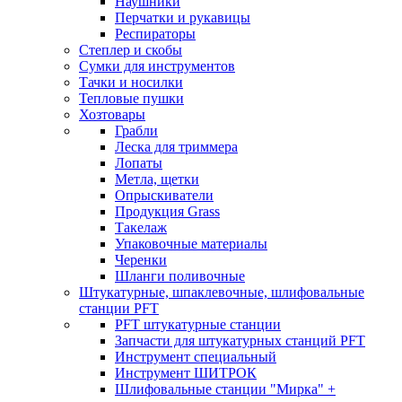
Наушники
Перчатки и рукавицы
Респираторы
Степлер и скобы
Сумки для инструментов
Тачки и носилки
Тепловые пушки
Хозтовары
Грабли
Леска для триммера
Лопаты
Метла, щетки
Опрыскиватели
Продукция Grass
Такелаж
Упаковочные материалы
Черенки
Шланги поливочные
Штукатурные, шпаклевочные, шлифовальные
станции PFT
PFT штукатурные станции
Запчасти для штукатурных станций PFT
Инструмент специальный
Инструмент ШИТРОК
Шлифовальные станции "Мирка" +