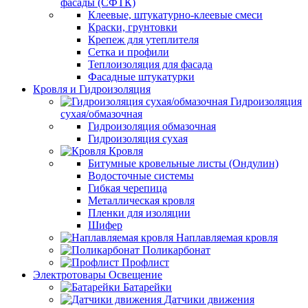
фасады (СФТК)
Клеевые, штукатурно-клеевые смеси
Краски, грунтовки
Крепеж для утеплителя
Сетка и профили
Теплоизоляция для фасада
Фасадные штукатурки
Кровля и Гидроизоляция
Гидроизоляция
сухая/обмазочная
Гидроизоляция обмазочная
Гидроизоляция сухая
Кровля
Битумные кровельные листы (Ондулин)
Водосточные системы
Гибкая черепица
Металлическая кровля
Пленки для изоляции
Шифер
Наплавляемая кровля
Поликарбонат
Профлист
Электротовары Освещение
Батарейки
Датчики движения