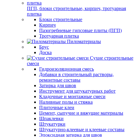
ПГП, блоки строительные, кирпич, тротуарная
плитка
Блоки строительные
Кирпич
Пазогребневые гипсовые плиты (ПГП)
Тротуарная плитка
Пиломатериалы
Брус
Доска
Сухие строительные
смеси
Гидроизоляционная смесь
Добавки в строительный растворы,
ремонтные составы
Затирка для швов
Инструмент для штукатурных работ
Кладочные и монтажные смеси
Наливные полы и стяжка
Плиточные клеи
Цемент, сыпучие и вяжущие материалы
Шпаклевки
Штукатурки
Штукатурно-клеевые и клеевые составы
Эпоксидная затирка для швов