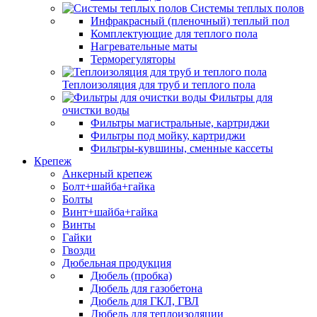
Системы теплых полов
Инфракрасный (пленочный) теплый пол
Комплектующие для теплого пола
Нагревательные маты
Терморегуляторы
Теплоизоляция для труб и теплого пола
Фильтры для
очистки воды
Фильтры магистральные, картриджи
Фильтры под мойку, картриджи
Фильтры-кувшины, сменные кассеты
Крепеж
Анкерный крепеж
Болт+шайба+гайка
Болты
Винт+шайба+гайка
Винты
Гайки
Гвозди
Дюбельная продукция
Дюбель (пробка)
Дюбель для газобетона
Дюбель для ГКЛ, ГВЛ
Дюбель для теплоизоляции