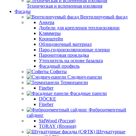
Техническая и вспененная изоляция
Фасады
Вентилируемый фасад
Анкера
Дюбели для крепления теплоизоляции
Кляммеры
Кронштейн
Облицовочный материал
Паро-гидроизоляционные пленки
Паронитовая прокладка
Утеплитель на основе базальта
Фасадный профиль
Софиты
Сэндвич-панели
Термопанели
Fineber
Фасадные панели
DÖCKE
Fineber
Фиброцементный
сайдинг
SidWood (Россия)
TORAY (Япония)
Штукатурные