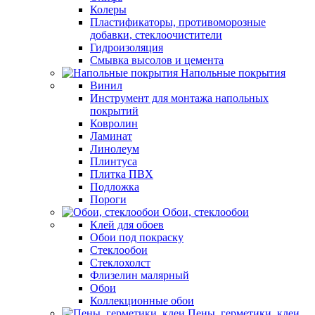
Колеры
Пластификаторы, противоморозные
добавки, стеклоочистители
Гидроизоляция
Смывка высолов и цемента
Напольные покрытия
Винил
Инструмент для монтажа напольных
покрытий
Ковролин
Ламинат
Линолеум
Плинтуса
Плитка ПВХ
Подложка
Пороги
Обои, стеклообои
Клей для обоев
Обои под покраску
Стеклообои
Стеклохолст
Флизелин малярный
Обои
Коллекционные обои
Пены, герметики, клеи