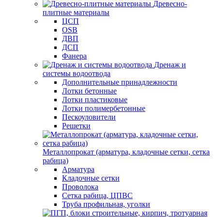
Древесно-
плитные материалы
ЦСП
OSB
ДВП
ДСП
Фанера
Дренаж и
системы водоотвода
Дополнительные принадлежности
Лотки бетонные
Лотки пластиковые
Лотки полимербетонные
Пескоуловители
Решетки
Металлопрокат (арматура, кладочные сетки, сетка
рабица)
Арматура
Кладочные сетки
Проволока
Сетка рабица, ЦПВС
Труба профильная, уголки