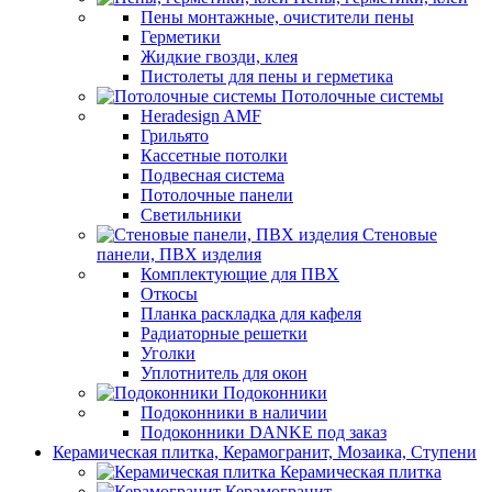
Пены монтажные, очистители пены
Герметики
Жидкие гвозди, клея
Пистолеты для пены и герметика
Потолочные системы
Heradesign AMF
Грильято
Кассетные потолки
Подвесная система
Потолочные панели
Светильники
Стеновые
панели, ПВХ изделия
Комплектующие для ПВХ
Откосы
Планка раскладка для кафеля
Радиаторные решетки
Уголки
Уплотнитель для окон
Подоконники
Подоконники в наличии
Подоконники DANKE под заказ
Керамическая плитка, Керамогранит, Мозаика, Ступени
Керамическая плитка
Керамогранит