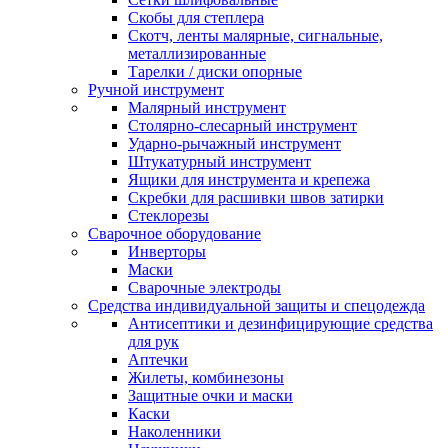
Скобы для степлера
Скотч, ленты малярные, сигнальные,
металлизированные
Тарелки / диски опорные
Ручной инструмент
Малярный инструмент
Столярно-слесарный инструмент
Ударно-рычажный инструмент
Штукатурный инструмент
Ящики для инструмента и крепежа
Скребки для расшивки швов затирки
Стеклорезы
Сварочное оборудование
Инверторы
Маски
Сварочные электроды
Средства индивидуальной защиты и спецодежда
Антисептики и дезинфицирующие средства
для рук
Аптечки
Жилеты, комбинезоны
Защитные очки и маски
Каски
Наколенники