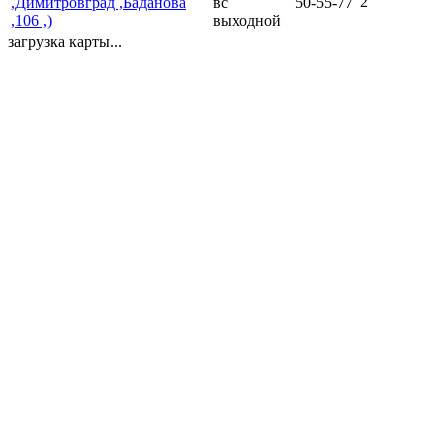
2
,Димитровград ,Баданова
вс
50-55-77
,106 ,)
выходной
загрузка карты...