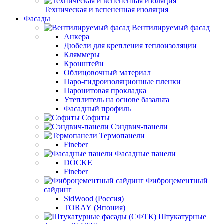
Техническая и вспененная изоляция
Фасады
Вентилируемый фасад
Анкера
Дюбели для крепления теплоизоляции
Кляммеры
Кронштейн
Облицовочный материал
Паро-гидроизоляционные пленки
Паронитовая прокладка
Утеплитель на основе базальта
Фасадный профиль
Софиты
Сэндвич-панели
Термопанели
Fineber
Фасадные панели
DÖCKE
Fineber
Фиброцементный
сайдинг
SidWood (Россия)
TORAY (Япония)
Штукатурные