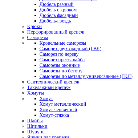
Дюбель рамный
Дюбель с крюком
Дюбель фасадный
Дюбель-гвоздь
Крюки
Перфорированный крепеж
Саморезы
Кровельные саморезы
Саморез двухзаходный (ГВЛ)
Саморез по дереву
Саморез пресс-шайба
Саморезы оконные
Саморезы по бетону
Саморезы по металлу универсальные (ГКЛ)
Сантехнический крепеж
Такелажный крепеж
Хомуты
Хомут
Хомут металлический
Хомут червячный
Хомут-стяжка
Шайбы
Шпильки
Шурупы
Ящики для крепежа