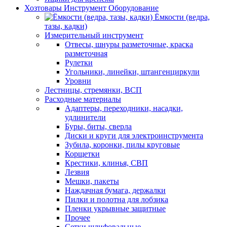
Хозтовары Инструмент Оборудование
Ёмкости (ведра,
тазы, кадки)
Измерительный инструмент
Отвесы, шнуры разметочные, краска
разметочная
Рулетки
Угольники, линейки, штангенциркули
Уровни
Лестницы, стремянки, ВСП
Расходные материалы
Адаптеры, переходники, насадки,
удлинители
Буры, биты, сверла
Диски и круги для электроинструмента
Зубила, коронки, пилы круговые
Корщетки
Крестики, клинья, СВП
Лезвия
Мешки, пакеты
Наждачная бумага, держалки
Пилки и полотна для лобзика
Пленки укрывные защитные
Прочее
Сетки шлифовальные