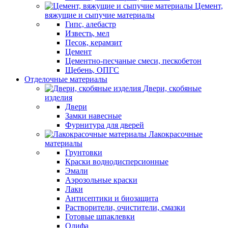
Цемент,
вяжущие и сыпучие материалы
Гипс, алебастр
Известь, мел
Песок, керамзит
Цемент
Цементно-песчаные смеси, пескобетон
Щебень, ОПГС
Отделочные материалы
Двери, скобяные
изделия
Двери
Замки навесные
Фурнитура для дверей
Лакокрасочные
материалы
Грунтовки
Краски воднодисперсионные
Эмали
Аэрозольные краски
Лаки
Антисептики и биозащита
Растворители, очистители, смазки
Готовые шпаклевки
Олифа