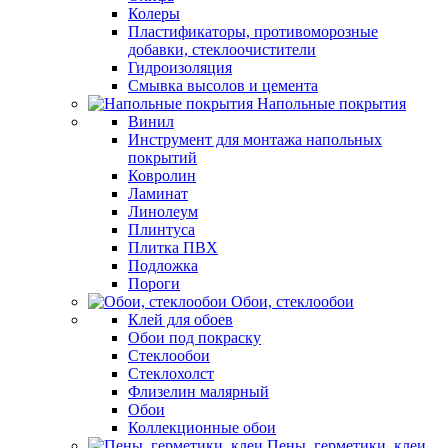
Колеры
Пластификаторы, противоморозные
добавки, стеклоочистители
Гидроизоляция
Смывка высолов и цемента
Напольные покрытия
Винил
Инструмент для монтажа напольных
покрытий
Ковролин
Ламинат
Линолеум
Плинтуса
Плитка ПВХ
Подложка
Пороги
Обои, стеклообои
Клей для обоев
Обои под покраску
Стеклообои
Стеклохолст
Флизелин малярный
Обои
Коллекционные обои
Пены, герметики, клеи