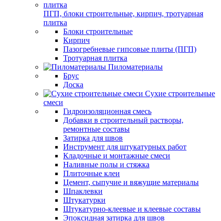
ПГП, блоки строительные, кирпич, тротуарная
плитка
Блоки строительные
Кирпич
Пазогребневые гипсовые плиты (ПГП)
Тротуарная плитка
Пиломатериалы
Брус
Доска
Сухие строительные
смеси
Гидроизоляционная смесь
Добавки в строительный растворы,
ремонтные составы
Затирка для швов
Инструмент для штукатурных работ
Кладочные и монтажные смеси
Наливные полы и стяжка
Плиточные клеи
Цемент, сыпучие и вяжущие материалы
Шпаклевки
Штукатурки
Штукатурно-клеевые и клеевые составы
Эпоксидная затирка для швов