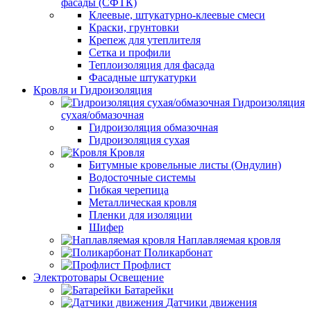
фасады (СФТК)
Клеевые, штукатурно-клеевые смеси
Краски, грунтовки
Крепеж для утеплителя
Сетка и профили
Теплоизоляция для фасада
Фасадные штукатурки
Кровля и Гидроизоляция
Гидроизоляция
сухая/обмазочная
Гидроизоляция обмазочная
Гидроизоляция сухая
Кровля
Битумные кровельные листы (Ондулин)
Водосточные системы
Гибкая черепица
Металлическая кровля
Пленки для изоляции
Шифер
Наплавляемая кровля
Поликарбонат
Профлист
Электротовары Освещение
Батарейки
Датчики движения