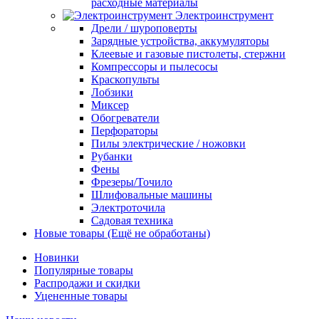
расходные материалы
Электроинструмент
Дрели / шуроповерты
Зарядные устройства, аккумуляторы
Клеевые и газовые пистолеты, стержни
Компрессоры и пылесосы
Краскопульты
Лобзики
Миксер
Обогреватели
Перфораторы
Пилы электрические / ножовки
Рубанки
Фены
Фрезеры/Точило
Шлифовальные машины
Электроточила
Садовая техника
Новые товары (Ещё не обработаны)
Новинки
Популярные товары
Распродажи и скидки
Уцененные товары