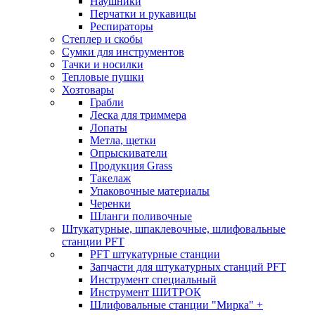
Наушники
Перчатки и рукавицы
Респираторы
Степлер и скобы
Сумки для инструментов
Тачки и носилки
Тепловые пушки
Хозтовары
Грабли
Леска для триммера
Лопаты
Метла, щетки
Опрыскиватели
Продукция Grass
Такелаж
Упаковочные материалы
Черенки
Шланги поливочные
Штукатурные, шпаклевочные, шлифовальные
станции PFT
PFT штукатурные станции
Запчасти для штукатурных станций PFT
Инструмент специальный
Инструмент ШИТРОК
Шлифовальные станции "Мирка" +