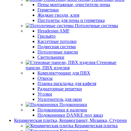
Пены монтажные, очистители пены
Герметики
Жидкие гвозди, клея
Пистолеты для пены и герметика
Потолочные системы
Heradesign AMF
Грильято
Кассетные потолки
Подвесная система
Потолочные панели
Светильники
Стеновые
панели, ПВХ изделия
Комплектующие для ПВХ
Откосы
Планка раскладка для кафеля
Радиаторные решетки
Уголки
Уплотнитель для окон
Подоконники
Подоконники в наличии
Подоконники DANKE под заказ
Керамическая плитка, Керамогранит, Мозаика, Ступени
Керамическая плитка
Керамогранит