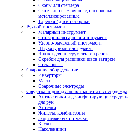
Скобы для степлера
Скотч, ленты малярные, сигнальные,
металлизированные
Тарелки / диски опорные
Ручной инструмент
Малярный инструмент
Столярно-слесарный инструмент
Ударно-рычажный инструмент
Штукатурный инструмент
Ящики для инструмента и крепежа
Скребки для расшивки швов затирки
Стеклорезы
Сварочное оборудование
Инверторы
Маски
Сварочные электроды
Средства индивидуальной защиты и спецодежда
Антисептики и дезинфицирующие средства
для рук
Аптечки
Жилеты, комбинезоны
Защитные очки и маски
Каски
Наколенники