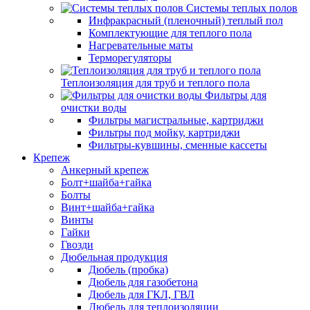
Системы теплых полов
Инфракрасный (пленочный) теплый пол
Комплектующие для теплого пола
Нагревательные маты
Терморегуляторы
Теплоизоляция для труб и теплого пола
Фильтры для
очистки воды
Фильтры магистральные, картриджи
Фильтры под мойку, картриджи
Фильтры-кувшины, сменные кассеты
Крепеж
Анкерный крепеж
Болт+шайба+гайка
Болты
Винт+шайба+гайка
Винты
Гайки
Гвозди
Дюбельная продукция
Дюбель (пробка)
Дюбель для газобетона
Дюбель для ГКЛ, ГВЛ
Дюбель для теплоизоляции