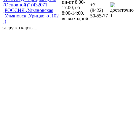
пн-пт 8:00-
(Основной)" (432071
+7
17:00, сб
,РОССИЯ ,Ульяновская
(8422)
8:00-14:00,
1
,Ульяновск ,Урицкого ,102
50-55-77
вс выходной
,)
загрузка карты...