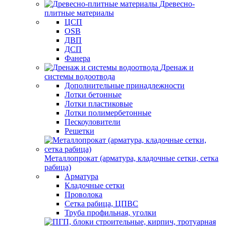
Древесно-
плитные материалы
ЦСП
OSB
ДВП
ДСП
Фанера
Дренаж и
системы водоотвода
Дополнительные принадлежности
Лотки бетонные
Лотки пластиковые
Лотки полимербетонные
Пескоуловители
Решетки
Металлопрокат (арматура, кладочные сетки, сетка
рабица)
Арматура
Кладочные сетки
Проволока
Сетка рабица, ЦПВС
Труба профильная, уголки