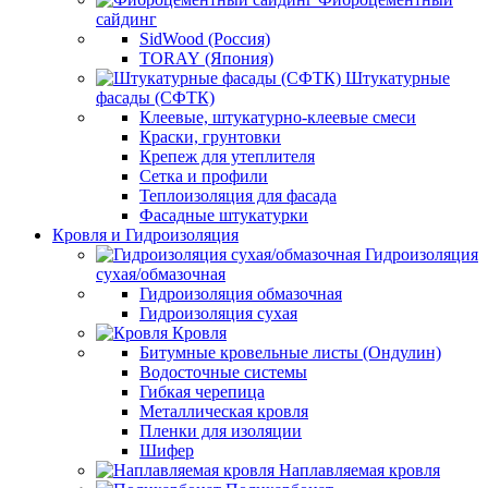
сайдинг
SidWood (Россия)
TORAY (Япония)
Штукатурные
фасады (СФТК)
Клеевые, штукатурно-клеевые смеси
Краски, грунтовки
Крепеж для утеплителя
Сетка и профили
Теплоизоляция для фасада
Фасадные штукатурки
Кровля и Гидроизоляция
Гидроизоляция
сухая/обмазочная
Гидроизоляция обмазочная
Гидроизоляция сухая
Кровля
Битумные кровельные листы (Ондулин)
Водосточные системы
Гибкая черепица
Металлическая кровля
Пленки для изоляции
Шифер
Наплавляемая кровля