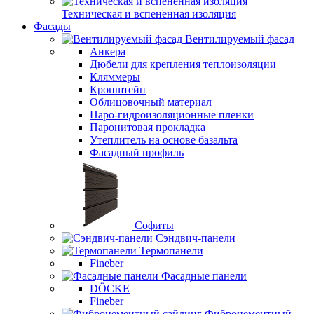
Техническая и вспененная изоляция
Фасады
Вентилируемый фасад
Анкера
Дюбели для крепления теплоизоляции
Кляммеры
Кронштейн
Облицовочный материал
Паро-гидроизоляционные пленки
Паронитовая прокладка
Утеплитель на основе базальта
Фасадный профиль
Софиты
Сэндвич-панели
Термопанели
Fineber
Фасадные панели
DÖCKE
Fineber
Фиброцементный