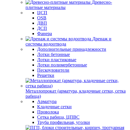
Древесно-
плитные материалы
ЦСП
OSB
ДВП
ДСП
Фанера
Дренаж и
системы водоотвода
Дополнительные принадлежности
Лотки бетонные
Лотки пластиковые
Лотки полимербетонные
Пескоуловители
Решетки
Металлопрокат (арматура, кладочные сетки, сетка
рабица)
Арматура
Кладочные сетки
Проволока
Сетка рабица, ЦПВС
Труба профильная, уголки