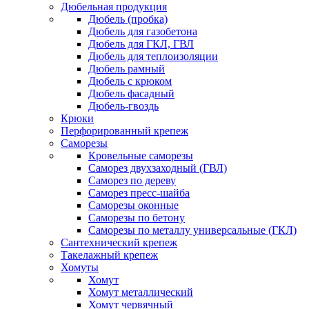
Дюбельная продукция
Дюбель (пробка)
Дюбель для газобетона
Дюбель для ГКЛ, ГВЛ
Дюбель для теплоизоляции
Дюбель рамный
Дюбель с крюком
Дюбель фасадный
Дюбель-гвоздь
Крюки
Перфорированный крепеж
Саморезы
Кровельные саморезы
Саморез двухзаходный (ГВЛ)
Саморез по дереву
Саморез пресс-шайба
Саморезы оконные
Саморезы по бетону
Саморезы по металлу универсальные (ГКЛ)
Сантехнический крепеж
Такелажный крепеж
Хомуты
Хомут
Хомут металлический
Хомут червячный