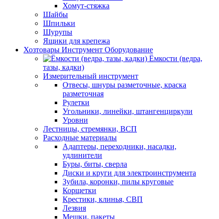
Хомут-стяжка
Шайбы
Шпильки
Шурупы
Ящики для крепежа
Хозтовары Инструмент Оборудование
Ёмкости (ведра,
тазы, кадки)
Измерительный инструмент
Отвесы, шнуры разметочные, краска
разметочная
Рулетки
Угольники, линейки, штангенциркули
Уровни
Лестницы, стремянки, ВСП
Расходные материалы
Адаптеры, переходники, насадки,
удлинители
Буры, биты, сверла
Диски и круги для электроинструмента
Зубила, коронки, пилы круговые
Корщетки
Крестики, клинья, СВП
Лезвия
Мешки, пакеты