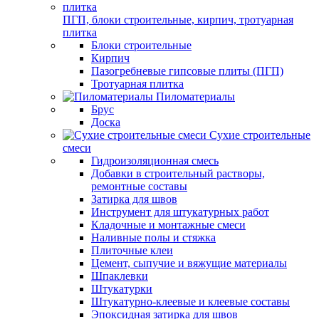
ПГП, блоки строительные, кирпич, тротуарная
плитка
Блоки строительные
Кирпич
Пазогребневые гипсовые плиты (ПГП)
Тротуарная плитка
Пиломатериалы
Брус
Доска
Сухие строительные
смеси
Гидроизоляционная смесь
Добавки в строительный растворы,
ремонтные составы
Затирка для швов
Инструмент для штукатурных работ
Кладочные и монтажные смеси
Наливные полы и стяжка
Плиточные клеи
Цемент, сыпучие и вяжущие материалы
Шпаклевки
Штукатурки
Штукатурно-клеевые и клеевые составы
Эпоксидная затирка для швов