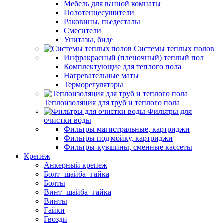
Мебель для ванной комнаты
Полотенцесушители
Раковины, пьедесталы
Смесители
Унитазы, биде
Системы теплых полов
Инфракрасный (пленочный) теплый пол
Комплектующие для теплого пола
Нагревательные маты
Терморегуляторы
Теплоизоляция для труб и теплого пола
Фильтры для
очистки воды
Фильтры магистральные, картриджи
Фильтры под мойку, картриджи
Фильтры-кувшины, сменные кассеты
Крепеж
Анкерный крепеж
Болт+шайба+гайка
Болты
Винт+шайба+гайка
Винты
Гайки
Гвозди