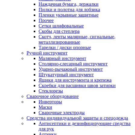
Наждачная бумага, держалки
Пилки и полотна для лобзика
Пленки укрывные защитные
Прочее
Сетки шлифовальные
Скобы для степлера
Скотч, ленты малярные, сигнальные,
металлизированные
Тарелки / диски опорные
Ручной инструмент
Малярный инструмент
Столярно-слесарный инструмент
Ударно-рычажный инструмент
Штукатурный инструмент
Ящики для инструмента и крепежа
Скребки для расшивки швов затирки
Стеклорезы
Сварочное оборудование
Инверторы
Маски
Сварочные электроды
Средства индивидуальной защиты и спецодежда
Антисептики и дезинфицирующие средства
для рук
Аптечки