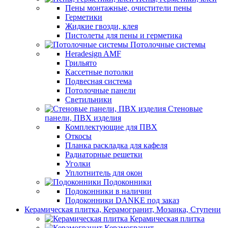
Пены монтажные, очистители пены
Герметики
Жидкие гвозди, клея
Пистолеты для пены и герметика
Потолочные системы
Heradesign AMF
Грильято
Кассетные потолки
Подвесная система
Потолочные панели
Светильники
Стеновые
панели, ПВХ изделия
Комплектующие для ПВХ
Откосы
Планка раскладка для кафеля
Радиаторные решетки
Уголки
Уплотнитель для окон
Подоконники
Подоконники в наличии
Подоконники DANKE под заказ
Керамическая плитка, Керамогранит, Мозаика, Ступени
Керамическая плитка
Керамогранит