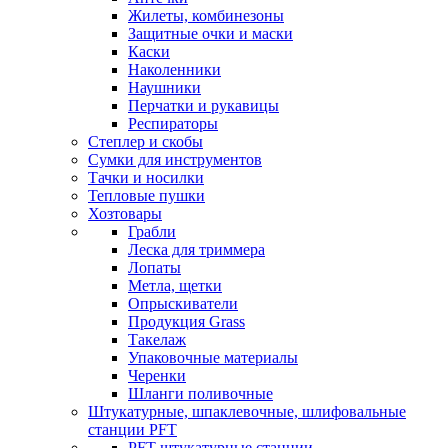
Жилеты, комбинезоны
Защитные очки и маски
Каски
Наколенники
Наушники
Перчатки и рукавицы
Респираторы
Степлер и скобы
Сумки для инструментов
Тачки и носилки
Тепловые пушки
Хозтовары
Грабли
Леска для триммера
Лопаты
Метла, щетки
Опрыскиватели
Продукция Grass
Такелаж
Упаковочные материалы
Черенки
Шланги поливочные
Штукатурные, шпаклевочные, шлифовальные
станции PFT
PFT штукатурные станции