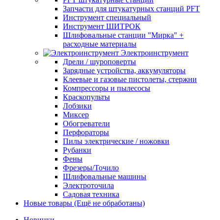
Запчасти для штукатурных станций PFT
Инструмент специальный
Инструмент ШИТРОК
Шлифовальные станции "Мирка" +
расходные материалы
Электроинструмент
Дрели / шуроповерты
Зарядные устройства, аккумуляторы
Клеевые и газовые пистолеты, стержни
Компрессоры и пылесосы
Краскопульты
Лобзики
Миксер
Обогреватели
Перфораторы
Пилы электрические / ножовки
Рубанки
Фены
Фрезеры/Точило
Шлифовальные машины
Электроточила
Садовая техника
Новые товары (Ещё не обработаны)
Новинки