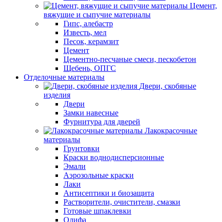
Цемент,
вяжущие и сыпучие материалы
Гипс, алебастр
Известь, мел
Песок, керамзит
Цемент
Цементно-песчаные смеси, пескобетон
Щебень, ОПГС
Отделочные материалы
Двери, скобяные
изделия
Двери
Замки навесные
Фурнитура для дверей
Лакокрасочные
материалы
Грунтовки
Краски воднодисперсионные
Эмали
Аэрозольные краски
Лаки
Антисептики и биозащита
Растворители, очистители, смазки
Готовые шпаклевки
Олифа