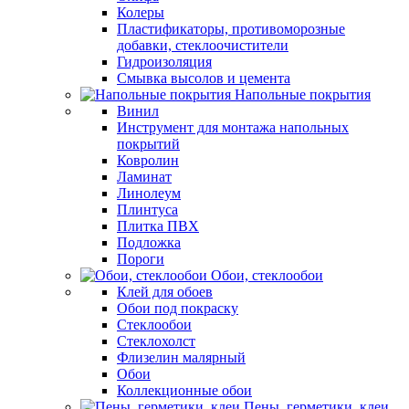
Колеры
Пластификаторы, противоморозные
добавки, стеклоочистители
Гидроизоляция
Смывка высолов и цемента
Напольные покрытия
Винил
Инструмент для монтажа напольных
покрытий
Ковролин
Ламинат
Линолеум
Плинтуса
Плитка ПВХ
Подложка
Пороги
Обои, стеклообои
Клей для обоев
Обои под покраску
Стеклообои
Стеклохолст
Флизелин малярный
Обои
Коллекционные обои
Пены, герметики, клеи