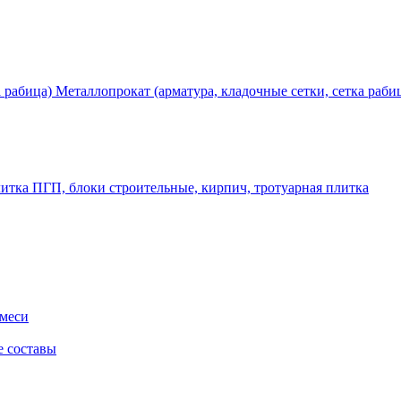
Металлопрокат (арматура, кладочные сетки, сетка раби
ПГП, блоки строительные, кирпич, тротуарная плитка
смеси
е составы