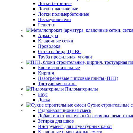
Лотки бетонные
Лотки пластиковые
Лотки полимербетонные
Пескоуловители
Решетки
Арматура
Кладочные сетки
Проволока
Сетка рабица, ЦПВС
Труба профильная, уголки
Блоки строительные
Кирпич
Пазогребневые гипсовые плиты (ПГП)
Тротуарная плитка
Пиломатериалы
Брус
Доска
Сухие строительные 
Гидроизоляционная смесь
Добавки в строительный растворы, ремонтны
Затирка для швов
Инструмент для штукатурных работ
Кладочные и монтажные смеси