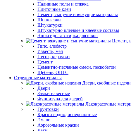
Наливные полы и стяжка
Плиточные клеи
Цемент, сыпучие и вяжущие материалы
Шпаклевки
Штукатурки
Штукатурно-клеевые и клеевые составы
Эпоксидная затирка для швов
Цемент, 
Гипс, алебастр
Известь, мел
Песок, керамзит
Цемент
Цементно-песчаные смеси, пескобетон
Щебень, ОПГС
Отделочные материалы
Двери, скобяные издели
Двери
Замки навесные
Фурнитура для дверей
Лакокрасочные матер
Грунтовки
Краски воднодисперсионные
Эмали
Аэрозольные краски
Лаки