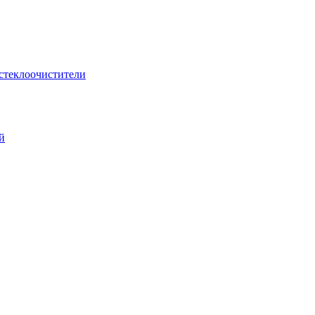
стеклоочистители
й