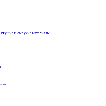
вяжущие и сыпучие материалы
я
иалы