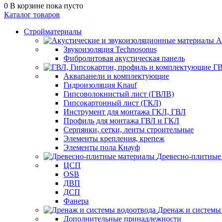
0
В корзине
пока пусто
Каталог товаров
Стройматериалы
А
Звукоизоляция Technosonus
Фибролитовая акустическая панель
ГВ
Аквапанели и комплектующие
Гидроизоляция Knauf
Гипсоволокнистый лист (ГВЛВ)
Гипсокартонный лист (ГКЛ)
Инструмент для монтажа ГКЛ, ГВЛ
Профиль для монтажа ГВЛ и ГКЛ
Серпянки, сетки, ленты строительные
Элементы крепления, крепеж
Элементы пола Кнауф
Древесно-плитные
ЦСП
OSB
ДВП
ДСП
Фанера
Дренаж и системы
Дополнительные принадлежности