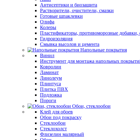
Антисептики и биозащита
Растворители, очистители, смазки
Готовые шпаклевки
Олифа
Колеры
Пластификаторы, противоморозные добавки, 
Гидроизоляция
Смывка высолов и цемента
Напольные покрытия
Винил
Инструмент для монтажа напольных покрыти
Ковролин
Ламинат
Линолеум
Плинтуса
Плитка ПВХ
Подложка
Пороги
Обои, стеклообои
Клей для обоев
Обои под покраску
Стеклообои
Стеклохолст
Флизелин малярный
Обои