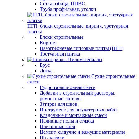
Сетка рабица, ЦПВС
Труба профильная, уголки
ПГП, блоки строительные, кирпич, тротуарная
плитка
Блоки строительные
Кирпич
Пазогребневые гипсовые плиты (ПГП)
Тротуарная плитка
Пиломатериалы
Брус
Доска
Сухие строительные
смеси
Гидроизоляционная смесь
Добавки в строительный растворы,
ремонтные составы
Затирка для швов
Инструмент для штукатурных работ
Кладочные и монтажные смеси
Наливные полы и стяжка
Плиточные клеи
Цемент, сыпучие и вяжущие материалы
Шпаклевки