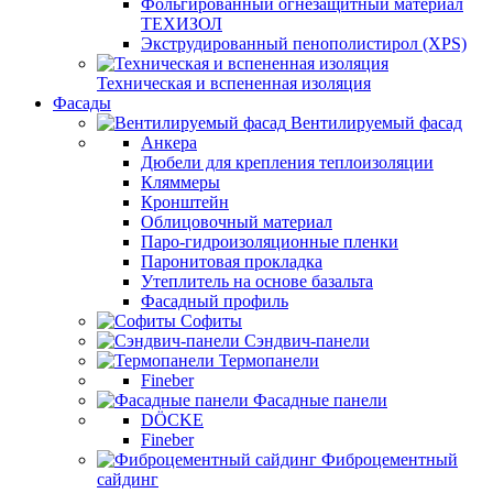
Фольгированный огнезащитный материал
ТЕХИЗОЛ
Экструдированный пенополистирол (XPS)
Техническая и вспененная изоляция
Фасады
Вентилируемый фасад
Анкера
Дюбели для крепления теплоизоляции
Кляммеры
Кронштейн
Облицовочный материал
Паро-гидроизоляционные пленки
Паронитовая прокладка
Утеплитель на основе базальта
Фасадный профиль
Софиты
Сэндвич-панели
Термопанели
Fineber
Фасадные панели
DÖCKE
Fineber
Фиброцементный
сайдинг