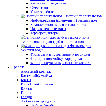
Раковины, пьедесталы
Смесители
Унитазы, биде
Системы теплых полов
Инфракрасный (пленочный) теплый пол
Комплектующие для теплого пола
Нагревательные маты
Терморегуляторы
Теплоизоляция для труб и теплого пола
Фильтры для
очистки воды
Фильтры магистральные, картриджи
Фильтры под мойку, картриджи
Фильтры-кувшины, сменные кассеты
Крепеж
Анкерный крепеж
Болт+шайба+гайка
Болты
Винт+шайба+гайка
Винты
Гайки
Гвозди
Дюбельная продукция
Дюбель (пробка)