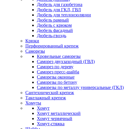
Дюбель для газобетона
Дюбель для ГКЛ, ГВЛ
Дюбель для теплоизоляции
Дюбель рамный
Дюбель с крюком
Дюбель фасадный
Дюбель-гвоздь
Крюки
Перфорированный крепеж
Саморезы
Кровельные саморезы
Саморез двухзаходный (ГВЛ)
Саморез по дереву
Саморез пресс-шайба
Саморезы оконные
Саморезы по бетону
Саморезы по металлу универсальные (ГКЛ)
Сантехнический крепеж
Такелажный крепеж
Хомуты
Хомут
Хомут металлический
Хомут червячный
Хомут-стяжка
Шайбы