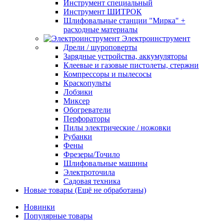
Инструмент специальный
Инструмент ШИТРОК
Шлифовальные станции "Мирка" +
расходные материалы
Электроинструмент
Дрели / шуроповерты
Зарядные устройства, аккумуляторы
Клеевые и газовые пистолеты, стержни
Компрессоры и пылесосы
Краскопульты
Лобзики
Миксер
Обогреватели
Перфораторы
Пилы электрические / ножовки
Рубанки
Фены
Фрезеры/Точило
Шлифовальные машины
Электроточила
Садовая техника
Новые товары (Ещё не обработаны)
Новинки
Популярные товары