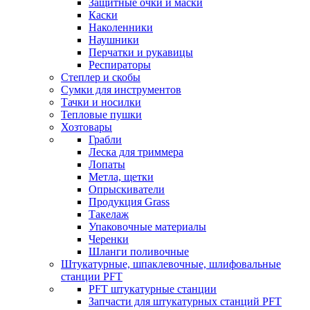
Защитные очки и маски
Каски
Наколенники
Наушники
Перчатки и рукавицы
Респираторы
Степлер и скобы
Сумки для инструментов
Тачки и носилки
Тепловые пушки
Хозтовары
Грабли
Леска для триммера
Лопаты
Метла, щетки
Опрыскиватели
Продукция Grass
Такелаж
Упаковочные материалы
Черенки
Шланги поливочные
Штукатурные, шпаклевочные, шлифовальные
станции PFT
PFT штукатурные станции
Запчасти для штукатурных станций PFT