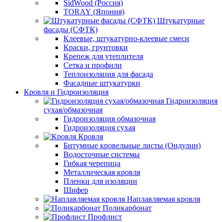
SidWood (Россия)
TORAY (Япония)
Штукатурные
фасады (СФТК)
Клеевые, штукатурно-клеевые смеси
Краски, грунтовки
Крепеж для утеплителя
Сетка и профили
Теплоизоляция для фасада
Фасадные штукатурки
Кровля и Гидроизоляция
Гидроизоляция
сухая/обмазочная
Гидроизоляция обмазочная
Гидроизоляция сухая
Кровля
Битумные кровельные листы (Ондулин)
Водосточные системы
Гибкая черепица
Металлическая кровля
Пленки для изоляции
Шифер
Наплавляемая кровля
Поликарбонат
Профлист