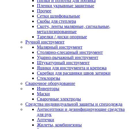
Пилки и полотна для лобзика
Пленки укрывные защитные
Прочее
Сетки шлифовальные
Скобы для степлера
Скотч, ленты малярные, сигнальные,
металлизированные
Тарелки / диски опорные
Ручной инструмент
Малярный инструмент
Столярно-слесарный инструмент
Ударно-рычажный инструмент
Штукатурный инструмент
Ящики для инструмента и крепежа
Скребки для расшивки швов затирки
Стеклорезы
Сварочное оборудование
Инверторы
Маски
Сварочные электроды
Средства индивидуальной защиты и спецодежда
Антисептики и дезинфицирующие средства
для рук
Аптечки
Жилеты, комбинезоны