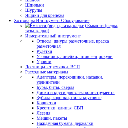
Шпильки
Шурупы
Ящики для крепежа
Хозтовары Инструмент Оборудование
Ёмкости (ведра,
тазы, кадки)
Измерительный инструмент
Отвесы, шнуры разметочные, краска
разметочная
Рулетки
Угольники, линейки, штангенциркули
Уровни
Лестницы, стремянки, ВСП
Расходные материалы
Адаптеры, переходники, насадки,
удлинители
Буры, биты, сверла
Диски и круги для электроинструмента
Зубила, коронки, пилы круговые
Корщетки
Крестики, клинья, СВП
Лезвия
Мешки, пакеты
Наждачная бумага, держалки