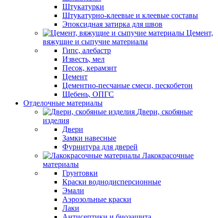
Штукатурки
Штукатурно-клеевые и клеевые составы
Эпоксидная затирка для швов
Цемент,
вяжущие и сыпучие материалы
Гипс, алебастр
Известь, мел
Песок, керамзит
Цемент
Цементно-песчаные смеси, пескобетон
Щебень, ОПГС
Отделочные материалы
Двери, скобяные
изделия
Двери
Замки навесные
Фурнитура для дверей
Лакокрасочные
материалы
Грунтовки
Краски воднодисперсионные
Эмали
Аэрозольные краски
Лаки
Антисептики и биозащита