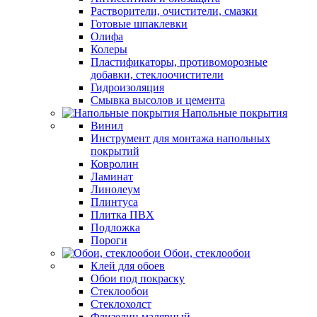
Растворители, очистители, смазки
Готовые шпаклевки
Олифа
Колеры
Пластификаторы, противоморозные
добавки, стеклоочистители
Гидроизоляция
Смывка высолов и цемента
Напольные покрытия
Винил
Инструмент для монтажа напольных
покрытий
Ковролин
Ламинат
Линолеум
Плинтуса
Плитка ПВХ
Подложка
Пороги
Обои, стеклообои
Клей для обоев
Обои под покраску
Стеклообои
Стеклохолст
Флизелин малярный