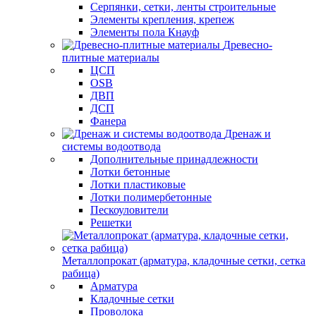
Серпянки, сетки, ленты строительные
Элементы крепления, крепеж
Элементы пола Кнауф
Древесно-
плитные материалы
ЦСП
OSB
ДВП
ДСП
Фанера
Дренаж и
системы водоотвода
Дополнительные принадлежности
Лотки бетонные
Лотки пластиковые
Лотки полимербетонные
Пескоуловители
Решетки
Металлопрокат (арматура, кладочные сетки, сетка
рабица)
Арматура
Кладочные сетки
Проволока