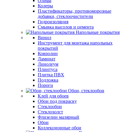
Олифа
Колеры
Пластификаторы, противоморозные
добавки, стеклоочистители
Гидроизоляция
Смывка высолов и цемента
Напольные покрытия
Винил
Инструмент для монтажа напольных
покрытий
Ковролин
Ламинат
Линолеум
Плинтуса
Плитка ПВХ
Подложка
Пороги
Обои, стеклообои
Клей для обоев
Обои под покраску
Стеклообои
Стеклохолст
Флизелин малярный
Обои
Коллекционные обои