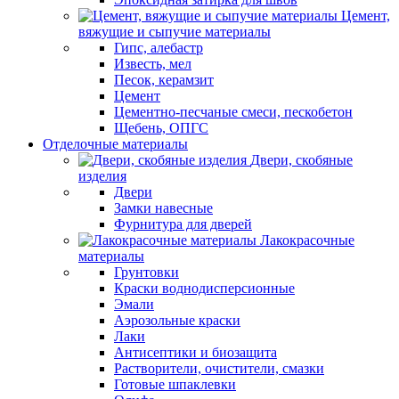
Цемент,
вяжущие и сыпучие материалы
Гипс, алебастр
Известь, мел
Песок, керамзит
Цемент
Цементно-песчаные смеси, пескобетон
Щебень, ОПГС
Отделочные материалы
Двери, скобяные
изделия
Двери
Замки навесные
Фурнитура для дверей
Лакокрасочные
материалы
Грунтовки
Краски воднодисперсионные
Эмали
Аэрозольные краски
Лаки
Антисептики и биозащита
Растворители, очистители, смазки
Готовые шпаклевки