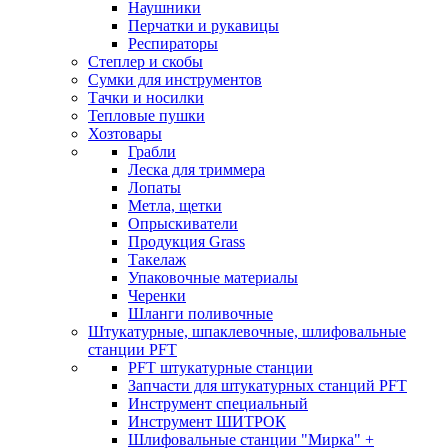
Наушники
Перчатки и рукавицы
Респираторы
Степлер и скобы
Сумки для инструментов
Тачки и носилки
Тепловые пушки
Хозтовары
Грабли
Леска для триммера
Лопаты
Метла, щетки
Опрыскиватели
Продукция Grass
Такелаж
Упаковочные материалы
Черенки
Шланги поливочные
Штукатурные, шпаклевочные, шлифовальные
станции PFT
PFT штукатурные станции
Запчасти для штукатурных станций PFT
Инструмент специальный
Инструмент ШИТРОК
Шлифовальные станции "Мирка" +