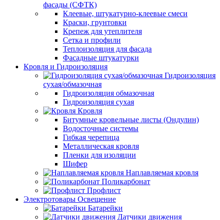
фасады (СФТК)
Клеевые, штукатурно-клеевые смеси
Краски, грунтовки
Крепеж для утеплителя
Сетка и профили
Теплоизоляция для фасада
Фасадные штукатурки
Кровля и Гидроизоляция
Гидроизоляция
сухая/обмазочная
Гидроизоляция обмазочная
Гидроизоляция сухая
Кровля
Битумные кровельные листы (Ондулин)
Водосточные системы
Гибкая черепица
Металлическая кровля
Пленки для изоляции
Шифер
Наплавляемая кровля
Поликарбонат
Профлист
Электротовары Освещение
Батарейки
Датчики движения