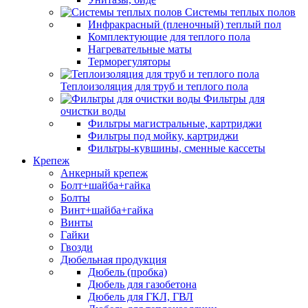
Системы теплых полов
Инфракрасный (пленочный) теплый пол
Комплектующие для теплого пола
Нагревательные маты
Терморегуляторы
Теплоизоляция для труб и теплого пола
Фильтры для
очистки воды
Фильтры магистральные, картриджи
Фильтры под мойку, картриджи
Фильтры-кувшины, сменные кассеты
Крепеж
Анкерный крепеж
Болт+шайба+гайка
Болты
Винт+шайба+гайка
Винты
Гайки
Гвозди
Дюбельная продукция
Дюбель (пробка)
Дюбель для газобетона
Дюбель для ГКЛ, ГВЛ