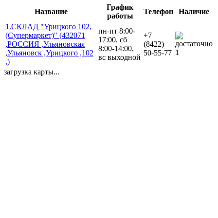
График
Название
Телефон
Наличие
работы
1.СКЛАД "Урицкого 102,
пн-пт 8:00-
(Супермаркет)" (432071
+7
17:00, сб
,РОССИЯ ,Ульяновская
(8422)
8:00-14:00,
1
,Ульяновск ,Урицкого ,102
50-55-77
вс выходной
,)
загрузка карты...