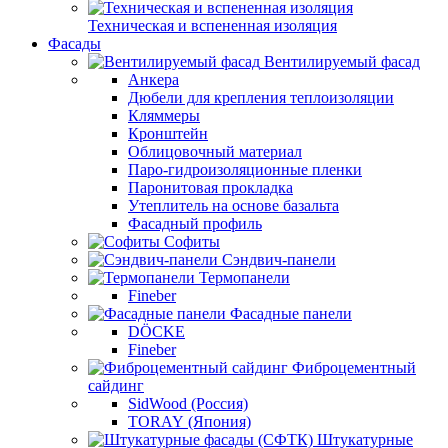
Техническая и вспененная изоляция
Фасады
Вентилируемый фасад
Анкера
Дюбели для крепления теплоизоляции
Кляммеры
Кронштейн
Облицовочный материал
Паро-гидроизоляционные пленки
Паронитовая прокладка
Утеплитель на основе базальта
Фасадный профиль
Софиты
Сэндвич-панели
Термопанели
Fineber
Фасадные панели
DÖCKE
Fineber
Фиброцементный
сайдинг
SidWood (Россия)
TORAY (Япония)
Штукатурные