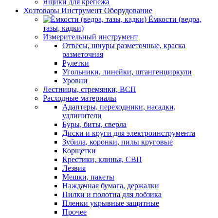
Ящики для крепежа
Хозтовары Инструмент Оборудование
Ёмкости (ведра,
тазы, кадки)
Измерительный инструмент
Отвесы, шнуры разметочные, краска
разметочная
Рулетки
Угольники, линейки, штангенциркули
Уровни
Лестницы, стремянки, ВСП
Расходные материалы
Адаптеры, переходники, насадки,
удлинители
Буры, биты, сверла
Диски и круги для электроинструмента
Зубила, коронки, пилы круговые
Корщетки
Крестики, клинья, СВП
Лезвия
Мешки, пакеты
Наждачная бумага, держалки
Пилки и полотна для лобзика
Пленки укрывные защитные
Прочее