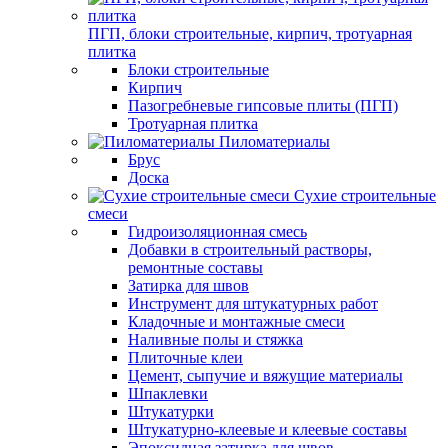
ПГП, блоки строительные, кирпич, тротуарная
плитка
Блоки строительные
Кирпич
Пазогребневые гипсовые плиты (ПГП)
Тротуарная плитка
Пиломатериалы
Брус
Доска
Сухие строительные
смеси
Гидроизоляционная смесь
Добавки в строительный растворы,
ремонтные составы
Затирка для швов
Инструмент для штукатурных работ
Кладочные и монтажные смеси
Наливные полы и стяжка
Плиточные клеи
Цемент, сыпучие и вяжущие материалы
Шпаклевки
Штукатурки
Штукатурно-клеевые и клеевые составы
Эпоксидная затирка для швов