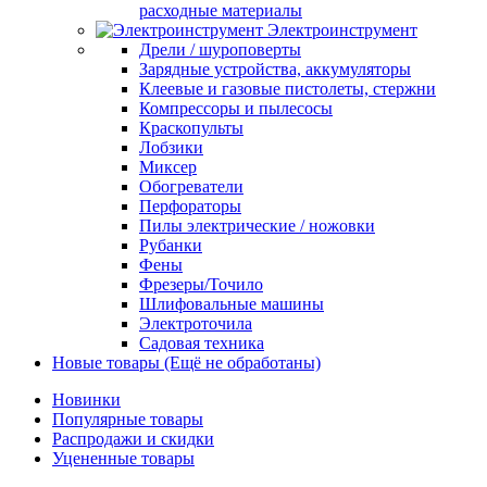
расходные материалы
Электроинструмент
Дрели / шуроповерты
Зарядные устройства, аккумуляторы
Клеевые и газовые пистолеты, стержни
Компрессоры и пылесосы
Краскопульты
Лобзики
Миксер
Обогреватели
Перфораторы
Пилы электрические / ножовки
Рубанки
Фены
Фрезеры/Точило
Шлифовальные машины
Электроточила
Садовая техника
Новые товары (Ещё не обработаны)
Новинки
Популярные товары
Распродажи и скидки
Уцененные товары