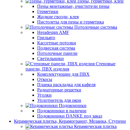
Пены, герметики, клеи
Пены монтажные, очистители пены
Герметики
Жидкие гвозди, клея
Пистолеты для пены и герметика
Потолочные системы
Heradesign AMF
Грильято
Кассетные потолки
Подвесная система
Потолочные панели
Светильники
Стеновые
панели, ПВХ изделия
Комплектующие для ПВХ
Откосы
Планка раскладка для кафеля
Радиаторные решетки
Уголки
Уплотнитель для окон
Подоконники
Подоконники в наличии
Подоконники DANKE под заказ
Керамическая плитка, Керамогранит, Мозаика, Ступени
Керамическая плитка