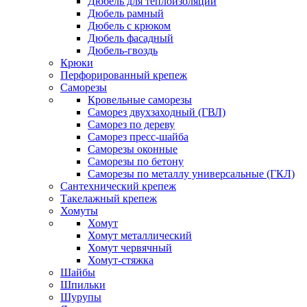
Дюбель для теплоизоляции
Дюбель рамный
Дюбель с крюком
Дюбель фасадный
Дюбель-гвоздь
Крюки
Перфорированный крепеж
Саморезы
Кровельные саморезы
Саморез двухзаходный (ГВЛ)
Саморез по дереву
Саморез пресс-шайба
Саморезы оконные
Саморезы по бетону
Саморезы по металлу универсальные (ГКЛ)
Сантехнический крепеж
Такелажный крепеж
Хомуты
Хомут
Хомут металлический
Хомут червячный
Хомут-стяжка
Шайбы
Шпильки
Шурупы