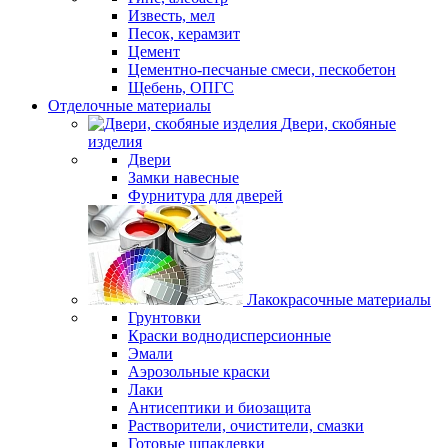
Известь, мел
Песок, керамзит
Цемент
Цементно-песчаные смеси, пескобетон
Щебень, ОПГС
Отделочные материалы
Двери, скобяные
изделия
Двери
Замки навесные
Фурнитура для дверей
Лакокрасочные материалы
Грунтовки
Краски воднодисперсионные
Эмали
Аэрозольные краски
Лаки
Антисептики и биозащита
Растворители, очистители, смазки
Готовые шпаклевки