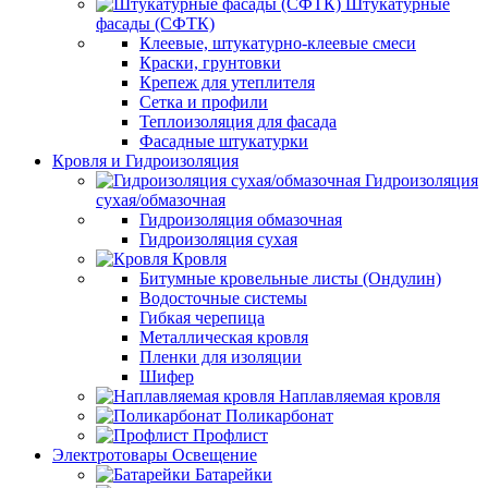
Штукатурные
фасады (СФТК)
Клеевые, штукатурно-клеевые смеси
Краски, грунтовки
Крепеж для утеплителя
Сетка и профили
Теплоизоляция для фасада
Фасадные штукатурки
Кровля и Гидроизоляция
Гидроизоляция
сухая/обмазочная
Гидроизоляция обмазочная
Гидроизоляция сухая
Кровля
Битумные кровельные листы (Ондулин)
Водосточные системы
Гибкая черепица
Металлическая кровля
Пленки для изоляции
Шифер
Наплавляемая кровля
Поликарбонат
Профлист
Электротовары Освещение
Батарейки