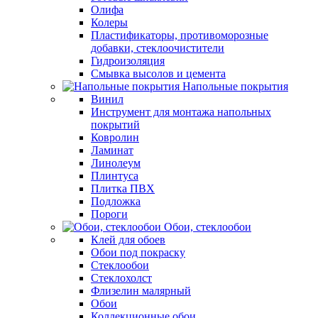
Олифа
Колеры
Пластификаторы, противоморозные
добавки, стеклоочистители
Гидроизоляция
Смывка высолов и цемента
Напольные покрытия
Винил
Инструмент для монтажа напольных
покрытий
Ковролин
Ламинат
Линолеум
Плинтуса
Плитка ПВХ
Подложка
Пороги
Обои, стеклообои
Клей для обоев
Обои под покраску
Стеклообои
Стеклохолст
Флизелин малярный
Обои
Коллекционные обои