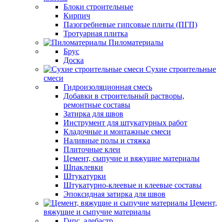
Блоки строительные
Кирпич
Пазогребневые гипсовые плиты (ПГП)
Тротуарная плитка
Пиломатериалы
Брус
Доска
Сухие строительные
смеси
Гидроизоляционная смесь
Добавки в строительный растворы,
ремонтные составы
Затирка для швов
Инструмент для штукатурных работ
Кладочные и монтажные смеси
Наливные полы и стяжка
Плиточные клеи
Цемент, сыпучие и вяжущие материалы
Шпаклевки
Штукатурки
Штукатурно-клеевые и клеевые составы
Эпоксидная затирка для швов
Цемент,
вяжущие и сыпучие материалы
Гипс, алебастр