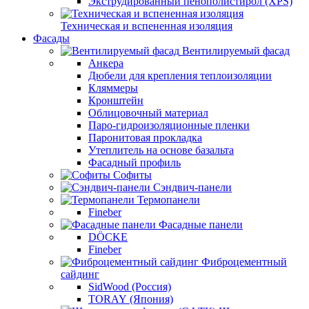
Экструдированный пенополистирол (XPS)
Техническая и вспененная изоляция
Фасады
Вентилируемый фасад
Анкера
Дюбели для крепления теплоизоляции
Кляммеры
Кронштейн
Облицовочный материал
Паро-гидроизоляционные пленки
Паронитовая прокладка
Утеплитель на основе базальта
Фасадный профиль
Софиты
Сэндвич-панели
Термопанели
Fineber
Фасадные панели
DÖCKE
Fineber
Фиброцементный
сайдинг
SidWood (Россия)
TORAY (Япония)