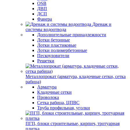
OSB
ДВП
ДСП
Фанера
Дренаж и
системы водоотвода
Дополнительные принадлежности
Лотки бетонные
Лотки пластиковые
Лотки полимербетонные
Пескоуловители
Решетки
Металлопрокат (арматура, кладочные сетки, сетка
рабица)
Арматура
Кладочные сетки
Проволока
Сетка рабица, ЦПВС
Труба профильная, уголки
ПГП, блоки строительные, кирпич, тротуарная
плитка