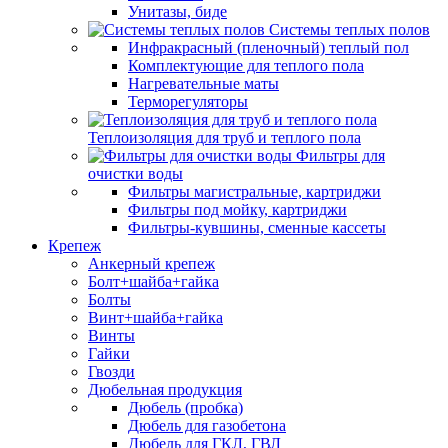
Унитазы, биде
Системы теплых полов
Инфракрасный (пленочный) теплый пол
Комплектующие для теплого пола
Нагревательные маты
Терморегуляторы
Теплоизоляция для труб и теплого пола
Фильтры для
очистки воды
Фильтры магистральные, картриджи
Фильтры под мойку, картриджи
Фильтры-кувшины, сменные кассеты
Крепеж
Анкерный крепеж
Болт+шайба+гайка
Болты
Винт+шайба+гайка
Винты
Гайки
Гвозди
Дюбельная продукция
Дюбель (пробка)
Дюбель для газобетона
Дюбель для ГКЛ, ГВЛ