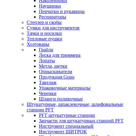
Наколенники
Наушники
Перчатки и рукавицы
Респираторы
Степлер и скобы
Сумки для инструментов
Тачки и носилки
Тепловые пушки
Хозтовары
Грабли
Леска для триммера
Лопаты
Метла, щетки
Опрыскиватели
Продукция Grass
Такелаж
Упаковочные материалы
Черенки
Шланги поливочные
Штукатурные, шпаклевочные, шлифовальные
станции PFT
PFT штукатурные станции
Запчасти для штукатурных станций PFT
Инструмент специальный
Инструмент ШИТРОК