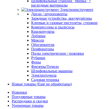
Шлифовальные станции "Мирка" +
расходные материалы
Электроинструмент
Дрели / шуроповерты
Зарядные устройства, аккумуляторы
Клеевые и газовые пистолеты, стержни
Компрессоры и пылесосы
Краскопульты
Лобзики
Миксер
Обогреватели
Перфораторы
Пилы электрические / ножовки
Рубанки
Фены
Фрезеры/Точило
Шлифовальные машины
Электроточила
Садовая техника
Новые товары (Ещё не обработаны)
Новинки
Популярные товары
Распродажи и скидки
Уцененные товары