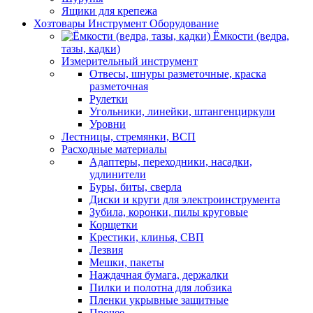
Ящики для крепежа
Хозтовары Инструмент Оборудование
Ёмкости (ведра,
тазы, кадки)
Измерительный инструмент
Отвесы, шнуры разметочные, краска
разметочная
Рулетки
Угольники, линейки, штангенциркули
Уровни
Лестницы, стремянки, ВСП
Расходные материалы
Адаптеры, переходники, насадки,
удлинители
Буры, биты, сверла
Диски и круги для электроинструмента
Зубила, коронки, пилы круговые
Корщетки
Крестики, клинья, СВП
Лезвия
Мешки, пакеты
Наждачная бумага, держалки
Пилки и полотна для лобзика
Пленки укрывные защитные
Прочее