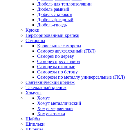
Дюбель для теплоизоляции
Дюбель рамный
Дюбель с крюком
Дюбель фасадный
Дюбель-гвоздь
Крюки
Перфорированный крепеж
Саморезы
Кровельные саморезы
Саморез двухзаходный (ГВЛ)
Саморез по дереву
Саморез пресс-шайба
Саморезы оконные
Саморезы по бетону
Саморезы по металлу универсальные (ГКЛ)
Сантехнический крепеж
Такелажный крепеж
Хомуты
Хомут
Хомут металлический
Хомут червячный
Хомут-стяжка
Шайбы
Шпильки
Шурупы