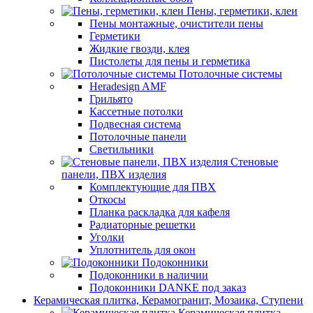
Пены, герметики, клеи
Пены монтажные, очистители пены
Герметики
Жидкие гвозди, клея
Пистолеты для пены и герметика
Потолочные системы
Heradesign AMF
Грильято
Кассетные потолки
Подвесная система
Потолочные панели
Светильники
Стеновые
панели, ПВХ изделия
Комплектующие для ПВХ
Откосы
Планка раскладка для кафеля
Радиаторные решетки
Уголки
Уплотнитель для окон
Подоконники
Подоконники в наличии
Подоконники DANKE под заказ
Керамическая плитка, Керамогранит, Мозаика, Ступени
Керамическая плитка