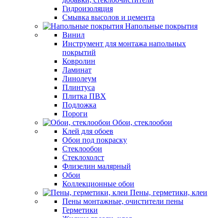
Гидроизоляция
Смывка высолов и цемента
Напольные покрытия
Винил
Инструмент для монтажа напольных
покрытий
Ковролин
Ламинат
Линолеум
Плинтуса
Плитка ПВХ
Подложка
Пороги
Обои, стеклообои
Клей для обоев
Обои под покраску
Стеклообои
Стеклохолст
Флизелин малярный
Обои
Коллекционные обои
Пены, герметики, клеи
Пены монтажные, очистители пены
Герметики