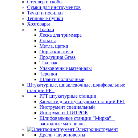
Степлер и скобы
Сумки для инструментов
Тачки и носилки
Тепловые пушки
Хозтовары
Грабли
Леска для триммера
Лопаты
Метла, щетки
Опрыскиватели
Продукция Grass
Такелаж
Упаковочные материалы
Черенки
Шланги поливочные
Штукатурные, шпаклевочные, шлифовальные
станции PFT
PFT штукатурные станции
Запчасти для штукатурных станций PFT
Инструмент специальный
Инструмент ШИТРОК
Шлифовальные станции "Мирка" +
расходные материалы
Электроинструмент
Дрели / шуроповерты