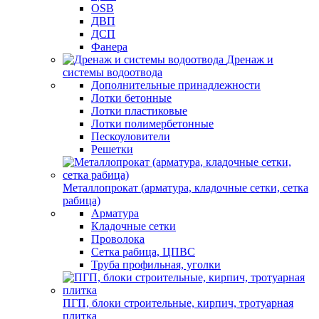
OSB
ДВП
ДСП
Фанера
Дренаж и
системы водоотвода
Дополнительные принадлежности
Лотки бетонные
Лотки пластиковые
Лотки полимербетонные
Пескоуловители
Решетки
Металлопрокат (арматура, кладочные сетки, сетка
рабица)
Арматура
Кладочные сетки
Проволока
Сетка рабица, ЦПВС
Труба профильная, уголки
ПГП, блоки строительные, кирпич, тротуарная
плитка