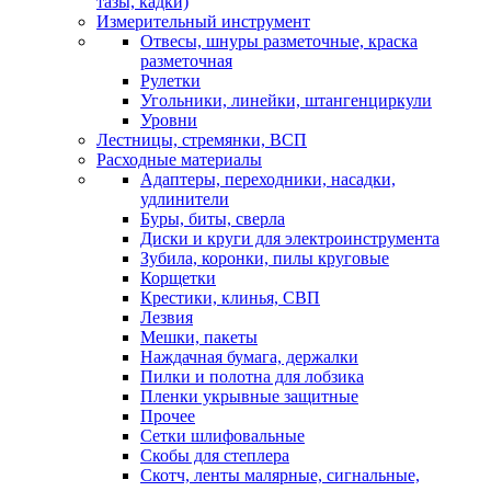
тазы, кадки)
Измерительный инструмент
Отвесы, шнуры разметочные, краска
разметочная
Рулетки
Угольники, линейки, штангенциркули
Уровни
Лестницы, стремянки, ВСП
Расходные материалы
Адаптеры, переходники, насадки,
удлинители
Буры, биты, сверла
Диски и круги для электроинструмента
Зубила, коронки, пилы круговые
Корщетки
Крестики, клинья, СВП
Лезвия
Мешки, пакеты
Наждачная бумага, держалки
Пилки и полотна для лобзика
Пленки укрывные защитные
Прочее
Сетки шлифовальные
Скобы для степлера
Скотч, ленты малярные, сигнальные,