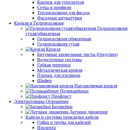
Крепеж для утеплителя
Сетка и профили
Теплоизоляция для фасада
Фасадные штукатурки
Кровля и Гидроизоляция
Гидроизоляция
сухая/обмазочная
Гидроизоляция обмазочная
Гидроизоляция сухая
Кровля
Битумные кровельные листы (Ондулин)
Водосточные системы
Гибкая черепица
Металлическая кровля
Пленки для изоляции
Шифер
Наплавляемая кровля
Поликарбонат
Профлист
Электротовары Освещение
Батарейки
Датчики движения
Кабели и системы прокладки кабеля
Гофра и трубы для кабелей
Изолента