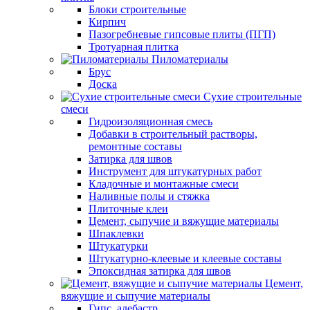
Блоки строительные
Кирпич
Пазогребневые гипсовые плиты (ПГП)
Тротуарная плитка
Пиломатериалы
Брус
Доска
Сухие строительные
смеси
Гидроизоляционная смесь
Добавки в строительный растворы,
ремонтные составы
Затирка для швов
Инструмент для штукатурных работ
Кладочные и монтажные смеси
Наливные полы и стяжка
Плиточные клеи
Цемент, сыпучие и вяжущие материалы
Шпаклевки
Штукатурки
Штукатурно-клеевые и клеевые составы
Эпоксидная затирка для швов
Цемент,
вяжущие и сыпучие материалы
Гипс, алебастр