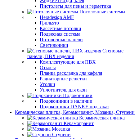
Жидкие гвозди, клея
Пистолеты для пены и герметика
Потолочные системы
Heradesign AMF
Грильято
Кассетные потолки
Подвесная система
Потолочные панели
Светильники
Стеновые
панели, ПВХ изделия
Комплектующие для ПВХ
Откосы
Планка раскладка для кафеля
Радиаторные решетки
Уголки
Уплотнитель для окон
Подоконники
Подоконники в наличии
Подоконники DANKE под заказ
Керамическая плитка, Керамогранит, Мозаика, Ступени
Керамическая плитка
Керамогранит
Мозаика
Ступени