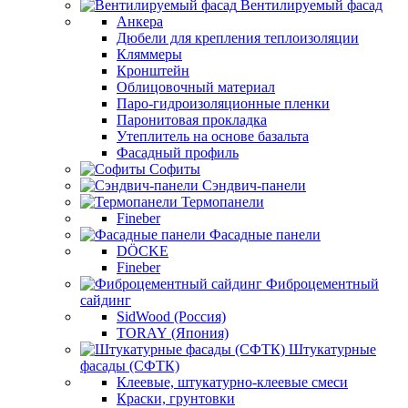
Вентилируемый фасад
Анкера
Дюбели для крепления теплоизоляции
Кляммеры
Кронштейн
Облицовочный материал
Паро-гидроизоляционные пленки
Паронитовая прокладка
Утеплитель на основе базальта
Фасадный профиль
Софиты
Сэндвич-панели
Термопанели
Fineber
Фасадные панели
DÖCKE
Fineber
Фиброцементный
сайдинг
SidWood (Россия)
TORAY (Япония)
Штукатурные
фасады (СФТК)
Клеевые, штукатурно-клеевые смеси
Краски, грунтовки