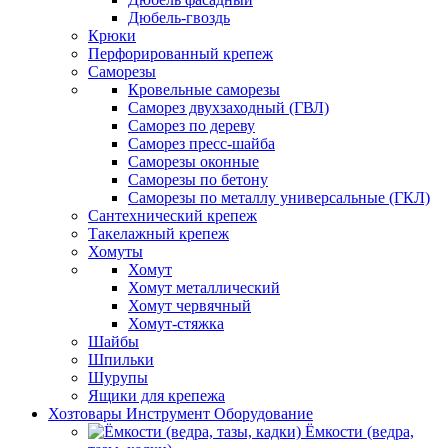
Дюбель-гвоздь
Крюки
Перфорированный крепеж
Саморезы
Кровельные саморезы
Саморез двухзаходный (ГВЛ)
Саморез по дереву
Саморез пресс-шайба
Саморезы оконные
Саморезы по бетону
Саморезы по металлу универсальные (ГКЛ)
Сантехнический крепеж
Такелажный крепеж
Хомуты
Хомут
Хомут металлический
Хомут червячный
Хомут-стяжка
Шайбы
Шпильки
Шурупы
Ящики для крепежа
Хозтовары Инструмент Оборудование
Ёмкости (ведра,