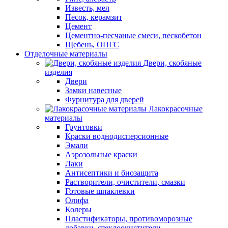
Известь, мел
Песок, керамзит
Цемент
Цементно-песчаные смеси, пескобетон
Щебень, ОПГС
Отделочные материалы
Двери, скобяные
изделия
Двери
Замки навесные
Фурнитура для дверей
Лакокрасочные
материалы
Грунтовки
Краски воднодисперсионные
Эмали
Аэрозольные краски
Лаки
Антисептики и биозащита
Растворители, очистители, смазки
Готовые шпаклевки
Олифа
Колеры
Пластификаторы, противоморозные
добавки, стеклоочистители