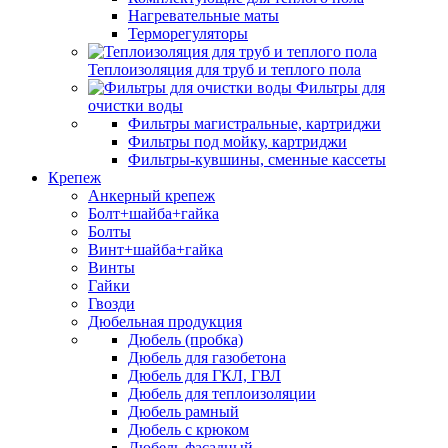
Нагревательные маты
Терморегуляторы
Теплоизоляция для труб и теплого пола
Фильтры для
очистки воды
Фильтры магистральные, картриджи
Фильтры под мойку, картриджи
Фильтры-кувшины, сменные кассеты
Крепеж
Анкерный крепеж
Болт+шайба+гайка
Болты
Винт+шайба+гайка
Винты
Гайки
Гвозди
Дюбельная продукция
Дюбель (пробка)
Дюбель для газобетона
Дюбель для ГКЛ, ГВЛ
Дюбель для теплоизоляции
Дюбель рамный
Дюбель с крюком
Дюбель фасадный