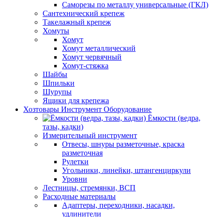
Саморезы по металлу универсальные (ГКЛ)
Сантехнический крепеж
Такелажный крепеж
Хомуты
Хомут
Хомут металлический
Хомут червячный
Хомут-стяжка
Шайбы
Шпильки
Шурупы
Ящики для крепежа
Хозтовары Инструмент Оборудование
Ёмкости (ведра,
тазы, кадки)
Измерительный инструмент
Отвесы, шнуры разметочные, краска
разметочная
Рулетки
Угольники, линейки, штангенциркули
Уровни
Лестницы, стремянки, ВСП
Расходные материалы
Адаптеры, переходники, насадки,
удлинители