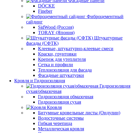
Фасадные панели
DÖCKE
Fineber
Фиброцементный
сайдинг
SidWood (Россия)
TORAY (Япония)
Штукатурные
фасады (СФТК)
Клеевые, штукатурно-клеевые смеси
Краски, грунтовки
Крепеж для утеплителя
Сетка и профили
Теплоизоляция для фасада
Фасадные штукатурки
Кровля и Гидроизоляция
Гидроизоляция
сухая/обмазочная
Гидроизоляция обмазочная
Гидроизоляция сухая
Кровля
Битумные кровельные листы (Ондулин)
Водосточные системы
Гибкая черепица
Металлическая кровля