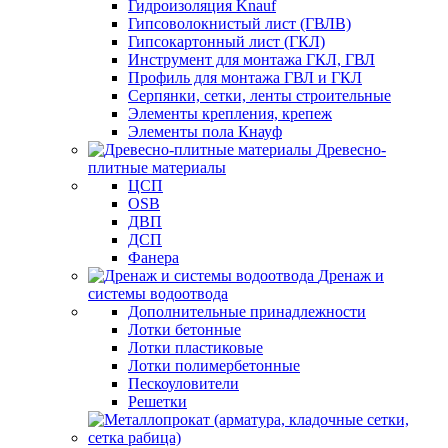
Гидроизоляция Knauf
Гипсоволокнистый лист (ГВЛВ)
Гипсокартонный лист (ГКЛ)
Инструмент для монтажа ГКЛ, ГВЛ
Профиль для монтажа ГВЛ и ГКЛ
Серпянки, сетки, ленты строительные
Элементы крепления, крепеж
Элементы пола Кнауф
Древесно-
плитные материалы
ЦСП
OSB
ДВП
ДСП
Фанера
Дренаж и
системы водоотвода
Дополнительные принадлежности
Лотки бетонные
Лотки пластиковые
Лотки полимербетонные
Пескоуловители
Решетки