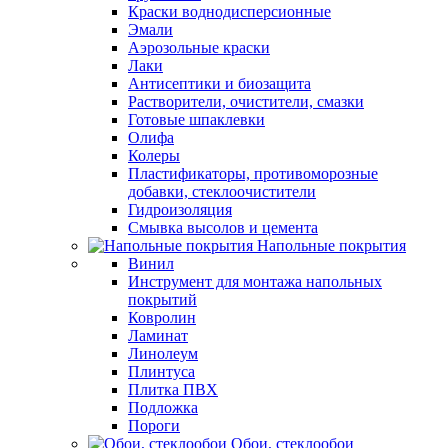
Краски воднодисперсионные
Эмали
Аэрозольные краски
Лаки
Антисептики и биозащита
Растворители, очистители, смазки
Готовые шпаклевки
Олифа
Колеры
Пластификаторы, противоморозные
добавки, стеклоочистители
Гидроизоляция
Смывка высолов и цемента
Напольные покрытия
Винил
Инструмент для монтажа напольных
покрытий
Ковролин
Ламинат
Линолеум
Плинтуса
Плитка ПВХ
Подложка
Пороги
Обои, стеклообои