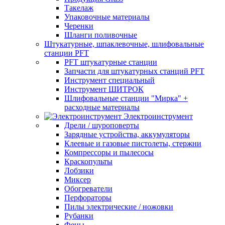
Такелаж
Упаковочные материалы
Черенки
Шланги поливочные
Штукатурные, шпаклевочные, шлифовальные
станции PFT
PFT штукатурные станции
Запчасти для штукатурных станций PFT
Инструмент специальный
Инструмент ШИТРОК
Шлифовальные станции "Мирка" +
расходные материалы
Электроинструмент
Дрели / шуроповерты
Зарядные устройства, аккумуляторы
Клеевые и газовые пистолеты, стержни
Компрессоры и пылесосы
Краскопульты
Лобзики
Миксер
Обогреватели
Перфораторы
Пилы электрические / ножовки
Рубанки
Фены