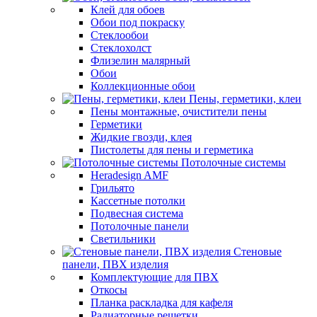
Клей для обоев
Обои под покраску
Стеклообои
Стеклохолст
Флизелин малярный
Обои
Коллекционные обои
Пены, герметики, клеи
Пены монтажные, очистители пены
Герметики
Жидкие гвозди, клея
Пистолеты для пены и герметика
Потолочные системы
Heradesign AMF
Грильято
Кассетные потолки
Подвесная система
Потолочные панели
Светильники
Стеновые
панели, ПВХ изделия
Комплектующие для ПВХ
Откосы
Планка раскладка для кафеля
Радиаторные решетки