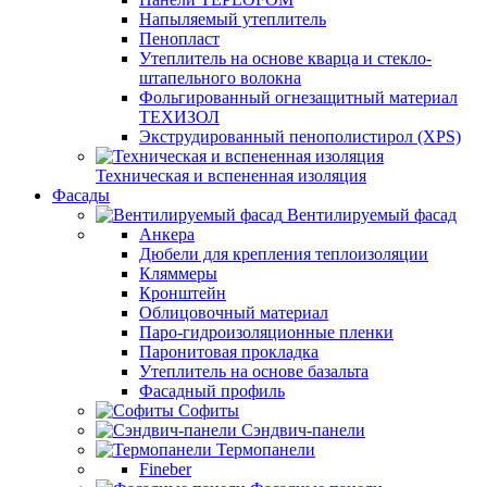
Напыляемый утеплитель
Пенопласт
Утеплитель на основе кварца и стекло-
штапельного волокна
Фольгированный огнезащитный материал
ТЕХИЗОЛ
Экструдированный пенополистирол (XPS)
Техническая и вспененная изоляция
Фасады
Вентилируемый фасад
Анкера
Дюбели для крепления теплоизоляции
Кляммеры
Кронштейн
Облицовочный материал
Паро-гидроизоляционные пленки
Паронитовая прокладка
Утеплитель на основе базальта
Фасадный профиль
Софиты
Сэндвич-панели
Термопанели
Fineber