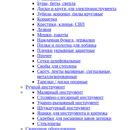
Буры, биты, сверла
Диски и круги для электроинструмента
Зубила, коронки, пилы круговые
Корщетки
Крестики, клинья, СВП
Лезвия
Мешки, пакеты
Наждачная бумага, держалки
Пилки и полотна для лобзика
Пленки укрывные защитные
Прочее
Сетки шлифовальные
Скобы для степлера
Скотч, ленты малярные, сигнальные,
металлизированные
Тарелки / диски опорные
Ручной инструмент
Малярный инструмент
Столярно-слесарный инструмент
Ударно-рычажный инструмент
Штукатурный инструмент
Ящики для инструмента и крепежа
Скребки для расшивки швов затирки
Стеклорезы
Сварочное оборудование