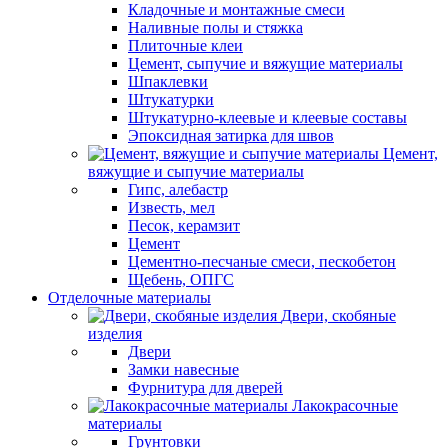
Кладочные и монтажные смеси
Наливные полы и стяжка
Плиточные клеи
Цемент, сыпучие и вяжущие материалы
Шпаклевки
Штукатурки
Штукатурно-клеевые и клеевые составы
Эпоксидная затирка для швов
Цемент,
вяжущие и сыпучие материалы
Гипс, алебастр
Известь, мел
Песок, керамзит
Цемент
Цементно-песчаные смеси, пескобетон
Щебень, ОПГС
Отделочные материалы
Двери, скобяные
изделия
Двери
Замки навесные
Фурнитура для дверей
Лакокрасочные
материалы
Грунтовки