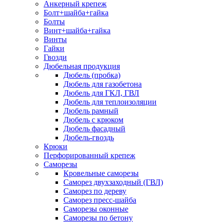
Анкерный крепеж
Болт+шайба+гайка
Болты
Винт+шайба+гайка
Винты
Гайки
Гвозди
Дюбельная продукция
Дюбель (пробка)
Дюбель для газобетона
Дюбель для ГКЛ, ГВЛ
Дюбель для теплоизоляции
Дюбель рамный
Дюбель с крюком
Дюбель фасадный
Дюбель-гвоздь
Крюки
Перфорированный крепеж
Саморезы
Кровельные саморезы
Саморез двухзаходный (ГВЛ)
Саморез по дереву
Саморез пресс-шайба
Саморезы оконные
Саморезы по бетону