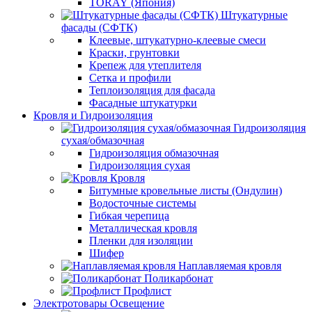
TORAY (Япония)
Штукатурные
фасады (СФТК)
Клеевые, штукатурно-клеевые смеси
Краски, грунтовки
Крепеж для утеплителя
Сетка и профили
Теплоизоляция для фасада
Фасадные штукатурки
Кровля и Гидроизоляция
Гидроизоляция
сухая/обмазочная
Гидроизоляция обмазочная
Гидроизоляция сухая
Кровля
Битумные кровельные листы (Ондулин)
Водосточные системы
Гибкая черепица
Металлическая кровля
Пленки для изоляции
Шифер
Наплавляемая кровля
Поликарбонат
Профлист
Электротовары Освещение