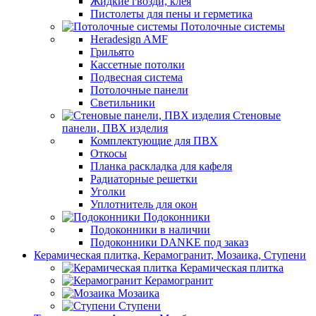
Жидкие гвозди, клея
Пистолеты для пены и герметика
Потолочные системы
Heradesign AMF
Грильято
Кассетные потолки
Подвесная система
Потолочные панели
Светильники
Стеновые
панели, ПВХ изделия
Комплектующие для ПВХ
Откосы
Планка раскладка для кафеля
Радиаторные решетки
Уголки
Уплотнитель для окон
Подоконники
Подоконники в наличии
Подоконники DANKE под заказ
Керамическая плитка, Керамогранит, Мозаика, Ступени
Керамическая плитка
Керамогранит
Мозаика
Ступени