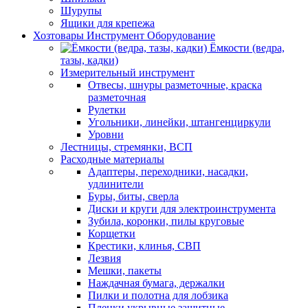
Шурупы
Ящики для крепежа
Хозтовары Инструмент Оборудование
Ёмкости (ведра,
тазы, кадки)
Измерительный инструмент
Отвесы, шнуры разметочные, краска
разметочная
Рулетки
Угольники, линейки, штангенциркули
Уровни
Лестницы, стремянки, ВСП
Расходные материалы
Адаптеры, переходники, насадки,
удлинители
Буры, биты, сверла
Диски и круги для электроинструмента
Зубила, коронки, пилы круговые
Корщетки
Крестики, клинья, СВП
Лезвия
Мешки, пакеты
Наждачная бумага, держалки
Пилки и полотна для лобзика
Пленки укрывные защитные