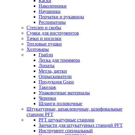
Каски
Наколенники
Наушники
Перчатки и рукавицы
Респираторы
Степлер и скобы
Сумки для инструментов
Тачки и носилки
Тепловые пушки
Хозтовары
Грабли
Леска для триммера
Лопаты
Метла, щетки
Опрыскиватели
Продукция Grass
Такелаж
Упаковочные материалы
Черенки
Шланги поливочные
Штукатурные, шпаклевочные, шлифовальные
станции PFT
PFT штукатурные станции
Запчасти для штукатурных станций PFT
Инструмент специальный