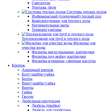
Смесители
Унитазы, биде
Системы теплых полов
Инфракрасный (пленочный) теплый пол
Комплектующие для теплого пола
Нагревательные маты
Терморегуляторы
Теплоизоляция для труб и теплого пола
Фильтры для
очистки воды
Фильтры магистральные, картриджи
Фильтры под мойку, картриджи
Фильтры-кувшины, сменные кассеты
Крепеж
Анкерный крепеж
Болт+шайба+гайка
Болты
Винт+шайба+гайка
Винты
Гайки
Гвозди
Дюбельная продукция
Дюбель (пробка)
Дюбель для газобетона