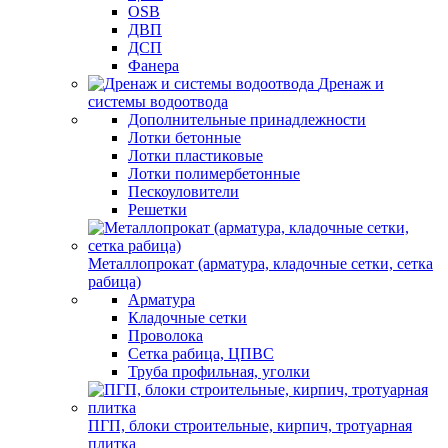
OSB
ДВП
ДСП
Фанера
Дренаж и
системы водоотвода
Дополнительные принадлежности
Лотки бетонные
Лотки пластиковые
Лотки полимербетонные
Пескоуловители
Решетки
Металлопрокат (арматура, кладочные сетки, сетка
рабица)
Арматура
Кладочные сетки
Проволока
Сетка рабица, ЦПВС
Труба профильная, уголки
ПГП, блоки строительные, кирпич, тротуарная
плитка