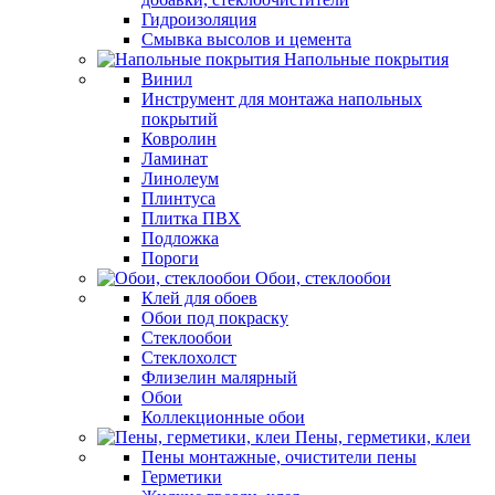
Гидроизоляция
Смывка высолов и цемента
Напольные покрытия
Винил
Инструмент для монтажа напольных
покрытий
Ковролин
Ламинат
Линолеум
Плинтуса
Плитка ПВХ
Подложка
Пороги
Обои, стеклообои
Клей для обоев
Обои под покраску
Стеклообои
Стеклохолст
Флизелин малярный
Обои
Коллекционные обои
Пены, герметики, клеи
Пены монтажные, очистители пены
Герметики