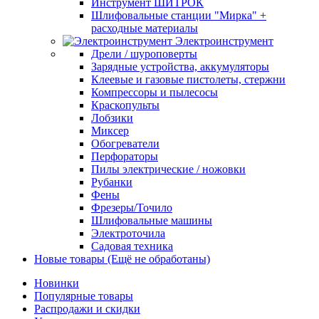
Инструмент ШИТРОК
Шлифовальные станции "Мирка" +
расходные материалы
Электроинструмент
Дрели / шуроповерты
Зарядные устройства, аккумуляторы
Клеевые и газовые пистолеты, стержни
Компрессоры и пылесосы
Краскопульты
Лобзики
Миксер
Обогреватели
Перфораторы
Пилы электрические / ножовки
Рубанки
Фены
Фрезеры/Точило
Шлифовальные машины
Электроточила
Садовая техника
Новые товары (Ещё не обработаны)
Новинки
Популярные товары
Распродажи и скидки