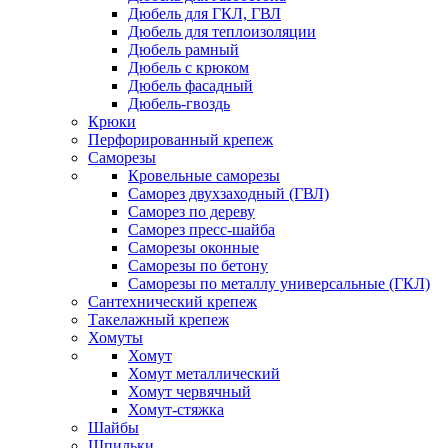
Дюбель для ГКЛ, ГВЛ
Дюбель для теплоизоляции
Дюбель рамный
Дюбель с крюком
Дюбель фасадный
Дюбель-гвоздь
Крюки
Перфорированный крепеж
Саморезы
Кровельные саморезы
Саморез двухзаходный (ГВЛ)
Саморез по дереву
Саморез пресс-шайба
Саморезы оконные
Саморезы по бетону
Саморезы по металлу универсальные (ГКЛ)
Сантехнический крепеж
Такелажный крепеж
Хомуты
Хомут
Хомут металлический
Хомут червячный
Хомут-стяжка
Шайбы
Шпильки