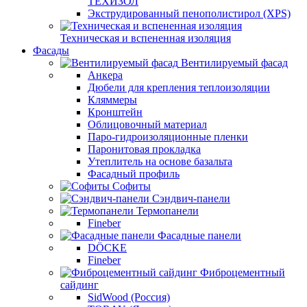
ТЕХИЗОЛ
Экструдированный пенополистирол (XPS)
Техническая и вспененная изоляция
Фасады
Вентилируемый фасад
Анкера
Дюбели для крепления теплоизоляции
Кляммеры
Кронштейн
Облицовочный материал
Паро-гидроизоляционные пленки
Паронитовая прокладка
Утеплитель на основе базальта
Фасадный профиль
Софиты
Сэндвич-панели
Термопанели
Fineber
Фасадные панели
DÖCKE
Fineber
Фиброцементный
сайдинг
SidWood (Россия)