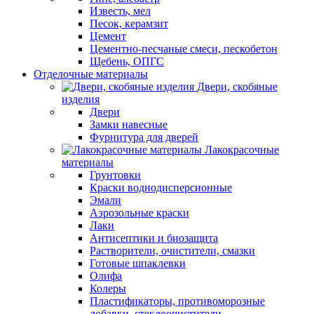
Известь, мел
Песок, керамзит
Цемент
Цементно-песчаные смеси, пескобетон
Щебень, ОПГС
Отделочные материалы
Двери, скобяные
изделия
Двери
Замки навесные
Фурнитура для дверей
Лакокрасочные
материалы
Грунтовки
Краски воднодисперсионные
Эмали
Аэрозольные краски
Лаки
Антисептики и биозащита
Растворители, очистители, смазки
Готовые шпаклевки
Олифа
Колеры
Пластификаторы, противоморозные
добавки, стеклоочистители