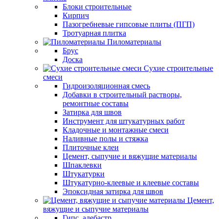
Блоки строительные
Кирпич
Пазогребневые гипсовые плиты (ПГП)
Тротуарная плитка
Пиломатериалы
Брус
Доска
Сухие строительные
смеси
Гидроизоляционная смесь
Добавки в строительный растворы,
ремонтные составы
Затирка для швов
Инструмент для штукатурных работ
Кладочные и монтажные смеси
Наливные полы и стяжка
Плиточные клеи
Цемент, сыпучие и вяжущие материалы
Шпаклевки
Штукатурки
Штукатурно-клеевые и клеевые составы
Эпоксидная затирка для швов
Цемент,
вяжущие и сыпучие материалы
Гипс, алебастр