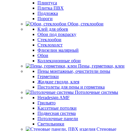
Плинтуса
Плитка ПВХ
Подложка
Пороги
Обои, стеклообои
Клей для обоев
Обои под покраску
Стеклообои
Стеклохолст
Флизелин малярный
Обои
Коллекционные обои
Пены, герметики, клеи
Пены монтажные, очистители пены
Герметики
Жидкие гвозди, клея
Пистолеты для пены и герметика
Потолочные системы
Heradesign AMF
Грильято
Кассетные потолки
Подвесная система
Потолочные панели
Светильники
Стеновые