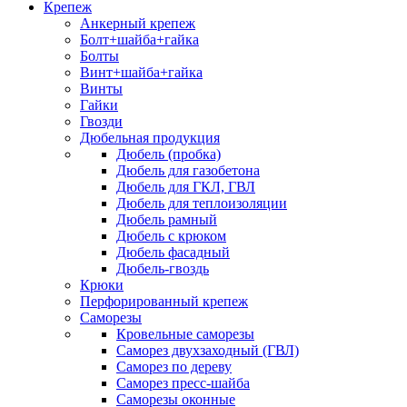
Крепеж
Анкерный крепеж
Болт+шайба+гайка
Болты
Винт+шайба+гайка
Винты
Гайки
Гвозди
Дюбельная продукция
Дюбель (пробка)
Дюбель для газобетона
Дюбель для ГКЛ, ГВЛ
Дюбель для теплоизоляции
Дюбель рамный
Дюбель с крюком
Дюбель фасадный
Дюбель-гвоздь
Крюки
Перфорированный крепеж
Саморезы
Кровельные саморезы
Саморез двухзаходный (ГВЛ)
Саморез по дереву
Саморез пресс-шайба
Саморезы оконные