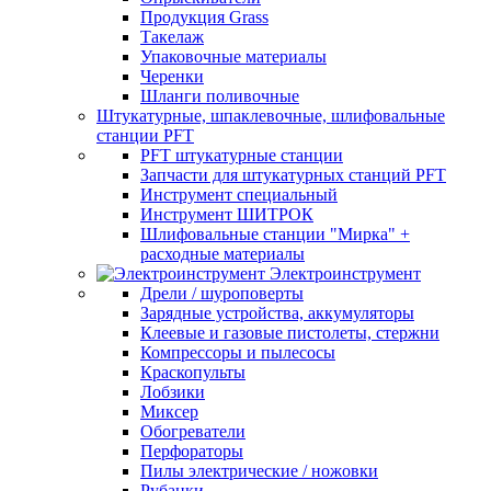
Продукция Grass
Такелаж
Упаковочные материалы
Черенки
Шланги поливочные
Штукатурные, шпаклевочные, шлифовальные
станции PFT
PFT штукатурные станции
Запчасти для штукатурных станций PFT
Инструмент специальный
Инструмент ШИТРОК
Шлифовальные станции "Мирка" +
расходные материалы
Электроинструмент
Дрели / шуроповерты
Зарядные устройства, аккумуляторы
Клеевые и газовые пистолеты, стержни
Компрессоры и пылесосы
Краскопульты
Лобзики
Миксер
Обогреватели
Перфораторы
Пилы электрические / ножовки
Рубанки