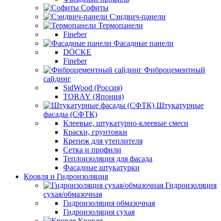
Софиты
Сэндвич-панели
Термопанели
Fineber
Фасадные панели
DÖCKE
Fineber
Фиброцементный
сайдинг
SidWood (Россия)
TORAY (Япония)
Штукатурные
фасады (СФТК)
Клеевые, штукатурно-клеевые смеси
Краски, грунтовки
Крепеж для утеплителя
Сетка и профили
Теплоизоляция для фасада
Фасадные штукатурки
Кровля и Гидроизоляция
Гидроизоляция
сухая/обмазочная
Гидроизоляция обмазочная
Гидроизоляция сухая
Кровля