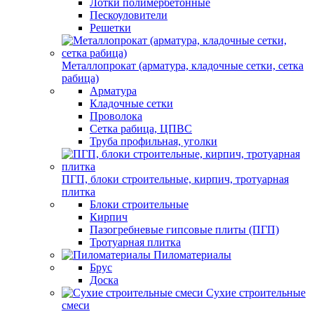
Лотки полимербетонные
Пескоуловители
Решетки
Металлопрокат (арматура, кладочные сетки, сетка
рабица)
Арматура
Кладочные сетки
Проволока
Сетка рабица, ЦПВС
Труба профильная, уголки
ПГП, блоки строительные, кирпич, тротуарная
плитка
Блоки строительные
Кирпич
Пазогребневые гипсовые плиты (ПГП)
Тротуарная плитка
Пиломатериалы
Брус
Доска
Сухие строительные
смеси