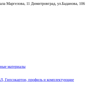
рала Маргелова, 11
Димитровград, ул.Баданова, 106
нные материалы
Л, Гипсокартон, профиль и комплектующие