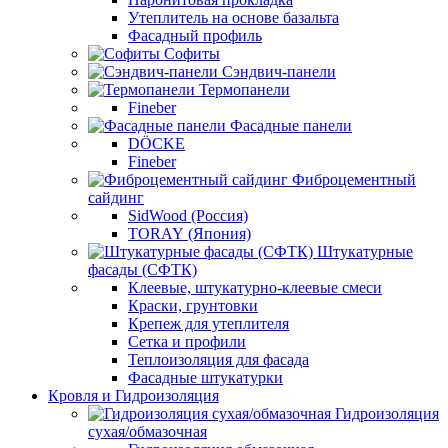
Утеплитель на основе базальта
Фасадный профиль
Софиты
Сэндвич-панели
Термопанели
Fineber
Фасадные панели
DÖCKE
Fineber
Фиброцементный
сайдинг
SidWood (Россия)
TORAY (Япония)
Штукатурные
фасады (СФТК)
Клеевые, штукатурно-клеевые смеси
Краски, грунтовки
Крепеж для утеплителя
Сетка и профили
Теплоизоляция для фасада
Фасадные штукатурки
Кровля и Гидроизоляция
Гидроизоляция
сухая/обмазочная