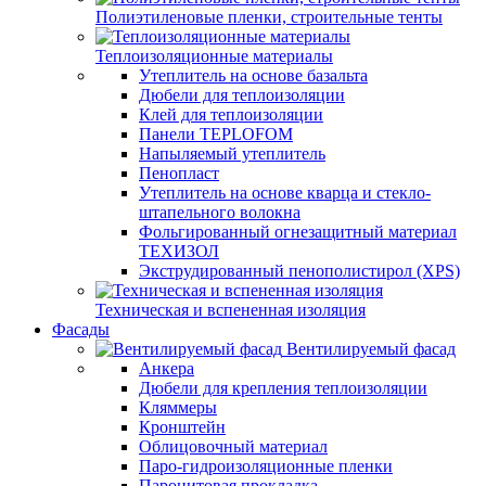
Полиэтиленовые пленки, строительные тенты
Теплоизоляционные материалы
Утеплитель на основе базальта
Дюбели для теплоизоляции
Клей для теплоизоляции
Панели TEPLOFOM
Напыляемый утеплитель
Пенопласт
Утеплитель на основе кварца и стекло-
штапельного волокна
Фольгированный огнезащитный материал
ТЕХИЗОЛ
Экструдированный пенополистирол (XPS)
Техническая и вспененная изоляция
Фасады
Вентилируемый фасад
Анкера
Дюбели для крепления теплоизоляции
Кляммеры
Кронштейн
Облицовочный материал
Паро-гидроизоляционные пленки
Паронитовая прокладка