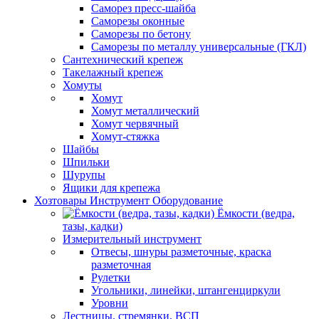
Саморез пресс-шайба
Саморезы оконные
Саморезы по бетону
Саморезы по металлу универсальные (ГКЛ)
Сантехнический крепеж
Такелажный крепеж
Хомуты
Хомут
Хомут металлический
Хомут червячный
Хомут-стяжка
Шайбы
Шпильки
Шурупы
Ящики для крепежа
Хозтовары Инструмент Оборудование
Ёмкости (ведра,
тазы, кадки)
Измерительный инструмент
Отвесы, шнуры разметочные, краска
разметочная
Рулетки
Угольники, линейки, штангенциркули
Уровни
Лестницы, стремянки, ВСП