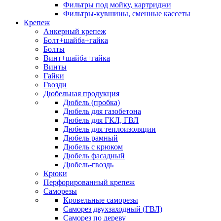
Фильтры под мойку, картриджи
Фильтры-кувшины, сменные кассеты
Крепеж
Анкерный крепеж
Болт+шайба+гайка
Болты
Винт+шайба+гайка
Винты
Гайки
Гвозди
Дюбельная продукция
Дюбель (пробка)
Дюбель для газобетона
Дюбель для ГКЛ, ГВЛ
Дюбель для теплоизоляции
Дюбель рамный
Дюбель с крюком
Дюбель фасадный
Дюбель-гвоздь
Крюки
Перфорированный крепеж
Саморезы
Кровельные саморезы
Саморез двухзаходный (ГВЛ)
Саморез по дереву