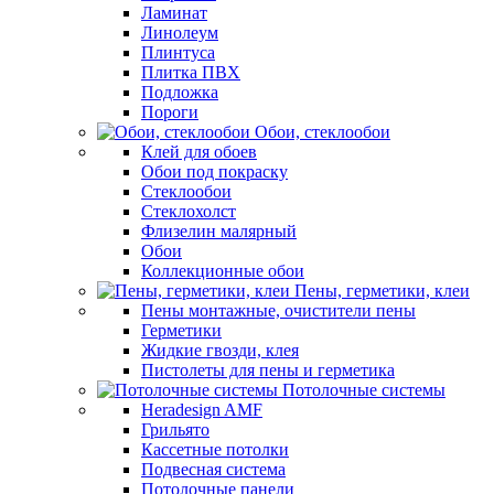
Ламинат
Линолеум
Плинтуса
Плитка ПВХ
Подложка
Пороги
Обои, стеклообои
Клей для обоев
Обои под покраску
Стеклообои
Стеклохолст
Флизелин малярный
Обои
Коллекционные обои
Пены, герметики, клеи
Пены монтажные, очистители пены
Герметики
Жидкие гвозди, клея
Пистолеты для пены и герметика
Потолочные системы
Heradesign AMF
Грильято
Кассетные потолки
Подвесная система
Потолочные панели