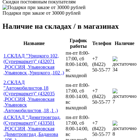
Скидки постоянным покупателям
Подарки при заказе от 30000 рублей
Наличие на складах / в магазинах
График
Название
Телефон
Наличие
работы
пн-пт 8:00-
1.СКЛАД "Урицкого 102,
17:00, сб
+7
(Супермаркет)" (432071
8:00-14:00,
(8422)
,РОССИЯ ,Ульяновская
34
вс
50-55-77
,Ульяновск ,Урицкого ,102 ,)
выходной
2.СКЛАД
пн-пт 8:00-
"Автомобилистов,18
17:00, сб
+7
(Супермаркет)" (432035
8:00-14:00,
(8422)
,РОССИЯ ,Ульяновская
7
вс
50-55-77
,Ульяновск
выходной
,Автомобилистов ,18 ,1 ,)
4.СКЛАД "Димитровград,
пн-пт 8:00-
(Супермаркет)" (433501
17:00, сб
+7
,РОССИЯ ,Ульяновская
8:00-14:00,
(8422)
8
,Димитровград ,Баданова
вс
50-55-77
,106 ,)
выходной