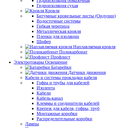
Гидроизоляция обмазочная
Гидроизоляция сухая
Кровля
Битумные кровельные листы (Ондулин)
Водосточные системы
Гибкая черепица
Металлическая кровля
Пленки для изоляции
Шифер
Наплавляемая кровля
Поликарбонат
Профлист
Электротовары Освещение
Батарейки
Датчики движения
Кабели и системы прокладки кабеля
Гофра и трубы для кабелей
Изолента
Кабели
Кабель-канал
Клеммы и соединители кабелей
Крепеж для кабеля, гофры, труб
Монтажные коробки
Распределительные коробки
Лампы