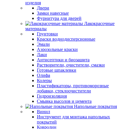
изделия
Двери
Замки навесные
Фурнитура для дверей
Лакокрасочные
материалы
Грунтовки
Краски воднодисперсионные
Эмали
Аэрозольные краски
Лаки
Антисептики и биозащита
Растворители, очистители, смазки
Готовые шпаклевки
Олифа
Колеры
Пластификаторы, противоморозные
добавки, стеклоочистители
Гидроизоляция
Смывка высолов и цемента
Напольные покрытия
Винил
Инструмент для монтажа напольных
покрытий
Ковролин