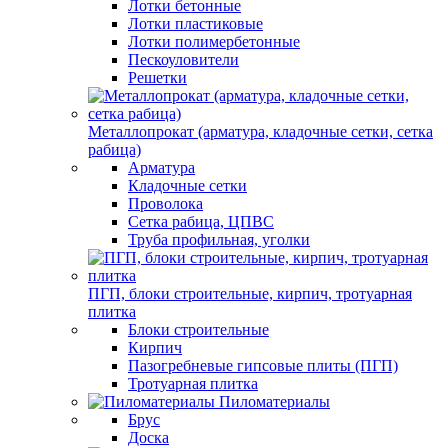
Лотки бетонные
Лотки пластиковые
Лотки полимербетонные
Пескоуловители
Решетки
Металлопрокат (арматура, кладочные сетки, сетка
рабица)
Арматура
Кладочные сетки
Проволока
Сетка рабица, ЦПВС
Труба профильная, уголки
ПГП, блоки строительные, кирпич, тротуарная
плитка
Блоки строительные
Кирпич
Пазогребневые гипсовые плиты (ПГП)
Тротуарная плитка
Пиломатериалы
Брус
Доска