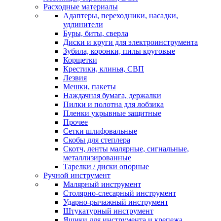
Расходные материалы
Адаптеры, переходники, насадки,
удлинители
Буры, биты, сверла
Диски и круги для электроинструмента
Зубила, коронки, пилы круговые
Корщетки
Крестики, клинья, СВП
Лезвия
Мешки, пакеты
Наждачная бумага, держалки
Пилки и полотна для лобзика
Пленки укрывные защитные
Прочее
Сетки шлифовальные
Скобы для степлера
Скотч, ленты малярные, сигнальные,
металлизированные
Тарелки / диски опорные
Ручной инструмент
Малярный инструмент
Столярно-слесарный инструмент
Ударно-рычажный инструмент
Штукатурный инструмент
Ящики для инструмента и крепежа