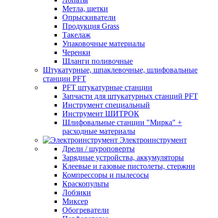
Метла, щетки
Опрыскиватели
Продукция Grass
Такелаж
Упаковочные материалы
Черенки
Шланги поливочные
Штукатурные, шпаклевочные, шлифовальные
станции PFT
PFT штукатурные станции
Запчасти для штукатурных станций PFT
Инструмент специальный
Инструмент ШИТРОК
Шлифовальные станции "Мирка" +
расходные материалы
Электроинструмент
Дрели / шуроповерты
Зарядные устройства, аккумуляторы
Клеевые и газовые пистолеты, стержни
Компрессоры и пылесосы
Краскопульты
Лобзики
Миксер
Обогреватели