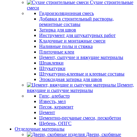
Сухие строительные
смеси
Гидроизоляционная смесь
Добавки в строительный растворы,
ремонтные составы
Затирка для швов
Инструмент для штукатурных работ
Кладочные и монтажные смеси
Наливные полы и стяжка
Плиточные клеи
Цемент, сыпучие и вяжущие материалы
Шпаклевки
Штукатурки
Штукатурно-клеевые и клеевые составы
Эпоксидная затирка для швов
Цемент,
вяжущие и сыпучие материалы
Гипс, алебастр
Известь, мел
Песок, керамзит
Цемент
Цементно-песчаные смеси, пескобетон
Щебень, ОПГС
Отделочные материалы
Двери, скобяные