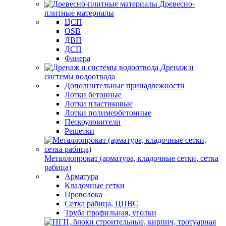
Древесно-
плитные материалы
ЦСП
OSB
ДВП
ДСП
Фанера
Дренаж и
системы водоотвода
Дополнительные принадлежности
Лотки бетонные
Лотки пластиковые
Лотки полимербетонные
Пескоуловители
Решетки
Металлопрокат (арматура, кладочные сетки, сетка
рабица)
Арматура
Кладочные сетки
Проволока
Сетка рабица, ЦПВС
Труба профильная, уголки