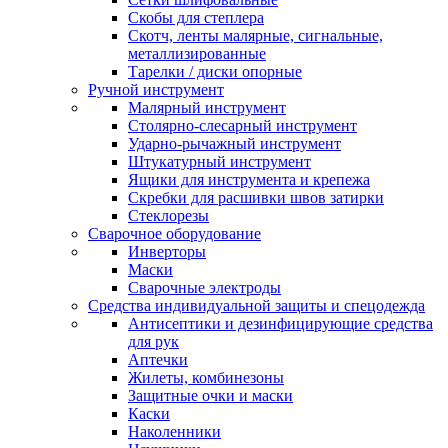
Скобы для степлера
Скотч, ленты малярные, сигнальные,
металлизированные
Тарелки / диски опорные
Ручной инструмент
Малярный инструмент
Столярно-слесарный инструмент
Ударно-рычажный инструмент
Штукатурный инструмент
Ящики для инструмента и крепежа
Скребки для расшивки швов затирки
Стеклорезы
Сварочное оборудование
Инверторы
Маски
Сварочные электроды
Средства индивидуальной защиты и спецодежда
Антисептики и дезинфицирующие средства
для рук
Аптечки
Жилеты, комбинезоны
Защитные очки и маски
Каски
Наколенники