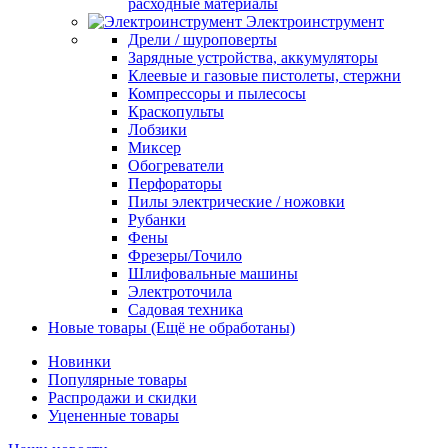
расходные материалы
Электроинструмент
Дрели / шуроповерты
Зарядные устройства, аккумуляторы
Клеевые и газовые пистолеты, стержни
Компрессоры и пылесосы
Краскопульты
Лобзики
Миксер
Обогреватели
Перфораторы
Пилы электрические / ножовки
Рубанки
Фены
Фрезеры/Точило
Шлифовальные машины
Электроточила
Садовая техника
Новые товары (Ещё не обработаны)
Новинки
Популярные товары
Распродажи и скидки
Уцененные товары