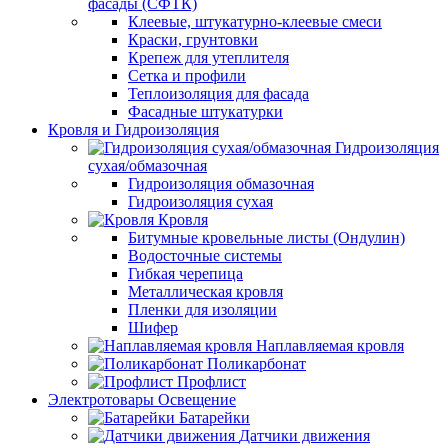
фасады (СФТК)
Клеевые, штукатурно-клеевые смеси
Краски, грунтовки
Крепеж для утеплителя
Сетка и профили
Теплоизоляция для фасада
Фасадные штукатурки
Кровля и Гидроизоляция
Гидроизоляция
сухая/обмазочная
Гидроизоляция обмазочная
Гидроизоляция сухая
Кровля
Битумные кровельные листы (Ондулин)
Водосточные системы
Гибкая черепица
Металлическая кровля
Пленки для изоляции
Шифер
Наплавляемая кровля
Поликарбонат
Профлист
Электротовары Освещение
Батарейки
Датчики движения