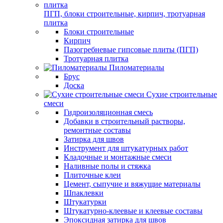
ПГП, блоки строительные, кирпич, тротуарная
плитка
Блоки строительные
Кирпич
Пазогребневые гипсовые плиты (ПГП)
Тротуарная плитка
Пиломатериалы
Брус
Доска
Сухие строительные
смеси
Гидроизоляционная смесь
Добавки в строительный растворы,
ремонтные составы
Затирка для швов
Инструмент для штукатурных работ
Кладочные и монтажные смеси
Наливные полы и стяжка
Плиточные клеи
Цемент, сыпучие и вяжущие материалы
Шпаклевки
Штукатурки
Штукатурно-клеевые и клеевые составы
Эпоксидная затирка для швов