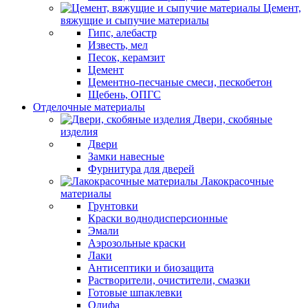
Цемент,
вяжущие и сыпучие материалы
Гипс, алебастр
Известь, мел
Песок, керамзит
Цемент
Цементно-песчаные смеси, пескобетон
Щебень, ОПГС
Отделочные материалы
Двери, скобяные
изделия
Двери
Замки навесные
Фурнитура для дверей
Лакокрасочные
материалы
Грунтовки
Краски воднодисперсионные
Эмали
Аэрозольные краски
Лаки
Антисептики и биозащита
Растворители, очистители, смазки
Готовые шпаклевки
Олифа