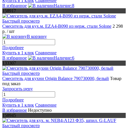
Купить в 1 клик
Сравнение
В избранное
Наличие:8
158917
Быстрый просмотр
Смеситель для кух.м. EZA4-B090 из нерж. стали Solone
2 298
р.
/ шт
В корзину
Подробнее
Купить в 1 клик
Сравнение
В избранное
Наличие:6
133307
Быстрый просмотр
Смеситель для кухни Origin Balance 790730000, белый
Товар
под заказ
Запросить цену
Подробнее
Купить в 1 клик
Сравнение
В избранное
Недоступно
158945
Быстрый просмотр