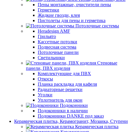
Пены монтажные, очистители пены
Герметики
Жидкие гвозди, клея
Пистолеты для пены и герметика
Потолочные системы
Heradesign AMF
Грильято
Кассетные потолки
Подвесная система
Потолочные панели
Светильники
Стеновые
панели, ПВХ изделия
Комплектующие для ПВХ
Откосы
Планка раскладка для кафеля
Радиаторные решетки
Уголки
Уплотнитель для окон
Подоконники
Подоконники в наличии
Подоконники DANKE под заказ
Керамическая плитка, Керамогранит, Мозаика, Ступени
Керамическая плитка
Керамогранит