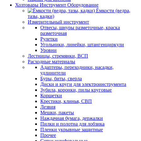
Хозтовары Инструмент Оборудование
Ёмкости (ведра,
тазы, кадки)
Измерительный инструмент
Отвесы, шнуры разметочные, краска
разметочная
Рулетки
Угольники, линейки, штангенциркули
Уровни
Лестницы, стремянки, ВСП
Расходные материалы
Адаптеры, переходники, насадки,
удлинители
Буры, биты, сверла
Диски и круги для электроинструмента
Зубила, коронки, пилы круговые
Корщетки
Крестики, клинья, СВП
Лезвия
Мешки, пакеты
Наждачная бумага, держалки
Пилки и полотна для лобзика
Пленки укрывные защитные
Прочее
Сетки шлифовальные