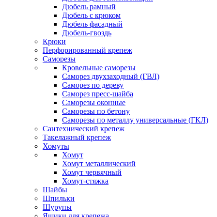
Дюбель рамный
Дюбель с крюком
Дюбель фасадный
Дюбель-гвоздь
Крюки
Перфорированный крепеж
Саморезы
Кровельные саморезы
Саморез двухзаходный (ГВЛ)
Саморез по дереву
Саморез пресс-шайба
Саморезы оконные
Саморезы по бетону
Саморезы по металлу универсальные (ГКЛ)
Сантехнический крепеж
Такелажный крепеж
Хомуты
Хомут
Хомут металлический
Хомут червячный
Хомут-стяжка
Шайбы
Шпильки
Шурупы
Ящики для крепежа