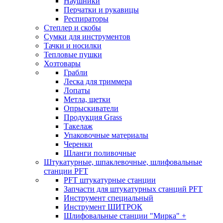
Наушники
Перчатки и рукавицы
Респираторы
Степлер и скобы
Сумки для инструментов
Тачки и носилки
Тепловые пушки
Хозтовары
Грабли
Леска для триммера
Лопаты
Метла, щетки
Опрыскиватели
Продукция Grass
Такелаж
Упаковочные материалы
Черенки
Шланги поливочные
Штукатурные, шпаклевочные, шлифовальные
станции PFT
PFT штукатурные станции
Запчасти для штукатурных станций PFT
Инструмент специальный
Инструмент ШИТРОК
Шлифовальные станции "Мирка" +