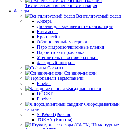
Техническая и вспененная изоляция
Фасады
Вентилируемый фасад
Анкера
Дюбели для крепления теплоизоляции
Кляммеры
Кронштейн
Облицовочный материал
Паро-гидроизоляционные пленки
Паронитовая прокладка
Утеплитель на основе базальта
Фасадный профиль
Софиты
Сэндвич-панели
Термопанели
Fineber
Фасадные панели
DÖCKE
Fineber
Фиброцементный
сайдинг
SidWood (Россия)
TORAY (Япония)
Штукатурные