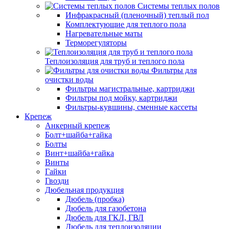
Системы теплых полов
Инфракрасный (пленочный) теплый пол
Комплектующие для теплого пола
Нагревательные маты
Терморегуляторы
Теплоизоляция для труб и теплого пола
Фильтры для
очистки воды
Фильтры магистральные, картриджи
Фильтры под мойку, картриджи
Фильтры-кувшины, сменные кассеты
Крепеж
Анкерный крепеж
Болт+шайба+гайка
Болты
Винт+шайба+гайка
Винты
Гайки
Гвозди
Дюбельная продукция
Дюбель (пробка)
Дюбель для газобетона
Дюбель для ГКЛ, ГВЛ
Дюбель для теплоизоляции