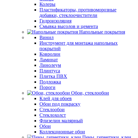
Колеры
Пластификаторы, противоморозные
добавки, стеклоочистители
Гидроизоляция
Смывка высолов и цемента
Напольные покрытия
Винил
Инструмент для монтажа напольных
покрытий
Ковролин
Ламинат
Линолеум
Плинтуса
Плитка ПВХ
Подложка
Пороги
Обои, стеклообои
Клей для обоев
Обои под покраску
Стеклообои
Стеклохолст
Флизелин малярный
Обои
Коллекционные обои
Пены, герметики, клеи