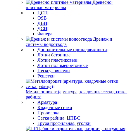
Древесно-
плитные материалы
ЦСП
OSB
ДВП
ДСП
Фанера
Дренаж и
системы водоотвода
Дополнительные принадлежности
Лотки бетонные
Лотки пластиковые
Лотки полимербетонные
Пескоуловители
Решетки
Металлопрокат (арматура, кладочные сетки, сетка
рабица)
Арматура
Кладочные сетки
Проволока
Сетка рабица, ЦПВС
Труба профильная, уголки