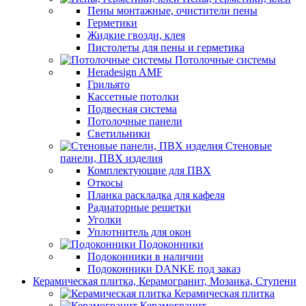
Пены монтажные, очистители пены
Герметики
Жидкие гвозди, клея
Пистолеты для пены и герметика
Потолочные системы
Heradesign AMF
Грильято
Кассетные потолки
Подвесная система
Потолочные панели
Светильники
Стеновые
панели, ПВХ изделия
Комплектующие для ПВХ
Откосы
Планка раскладка для кафеля
Радиаторные решетки
Уголки
Уплотнитель для окон
Подоконники
Подоконники в наличии
Подоконники DANKE под заказ
Керамическая плитка, Керамогранит, Мозаика, Ступени
Керамическая плитка
Керамогранит