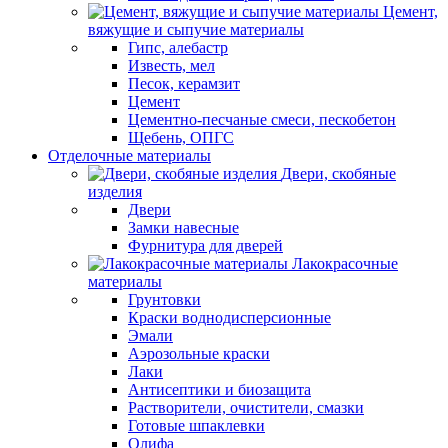
Цемент,
вяжущие и сыпучие материалы
Гипс, алебастр
Известь, мел
Песок, керамзит
Цемент
Цементно-песчаные смеси, пескобетон
Щебень, ОПГС
Отделочные материалы
Двери, скобяные
изделия
Двери
Замки навесные
Фурнитура для дверей
Лакокрасочные
материалы
Грунтовки
Краски воднодисперсионные
Эмали
Аэрозольные краски
Лаки
Антисептики и биозащита
Растворители, очистители, смазки
Готовые шпаклевки
Олифа