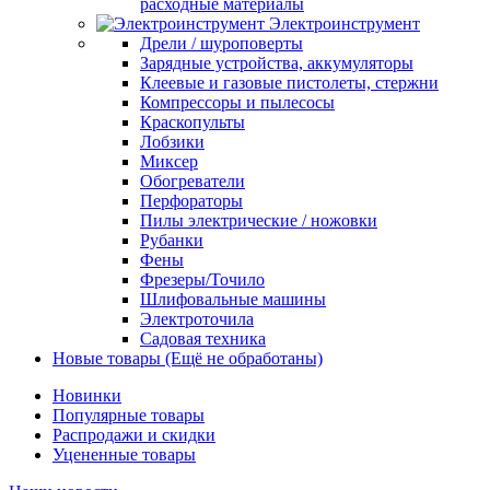
расходные материалы
Электроинструмент
Дрели / шуроповерты
Зарядные устройства, аккумуляторы
Клеевые и газовые пистолеты, стержни
Компрессоры и пылесосы
Краскопульты
Лобзики
Миксер
Обогреватели
Перфораторы
Пилы электрические / ножовки
Рубанки
Фены
Фрезеры/Точило
Шлифовальные машины
Электроточила
Садовая техника
Новые товары (Ещё не обработаны)
Новинки
Популярные товары
Распродажи и скидки
Уцененные товары