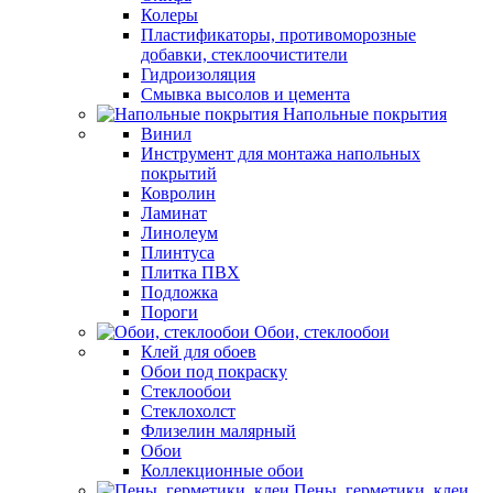
Колеры
Пластификаторы, противоморозные
добавки, стеклоочистители
Гидроизоляция
Смывка высолов и цемента
Напольные покрытия
Винил
Инструмент для монтажа напольных
покрытий
Ковролин
Ламинат
Линолеум
Плинтуса
Плитка ПВХ
Подложка
Пороги
Обои, стеклообои
Клей для обоев
Обои под покраску
Стеклообои
Стеклохолст
Флизелин малярный
Обои
Коллекционные обои
Пены, герметики, клеи