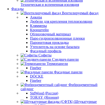
Техническая и вспененная изоляция
Фасады
Вентилируемый фасад
Анкера
Дюбели для крепления теплоизоляции
Кляммеры
Кронштейн
Облицовочный материал
Паро-гидроизоляционные пленки
Паронитовая прокладка
Утеплитель на основе базальта
Фасадный профиль
Софиты
Сэндвич-панели
Термопанели
Fineber
Фасадные панели
DÖCKE
Fineber
Фиброцементный
сайдинг
SidWood (Россия)
TORAY (Япония)
Штукатурные