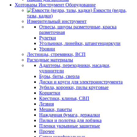
Хозтовары Инструмент Оборудование
Ёмкости (ведра,
тазы, кадки)
Измерительный инструмент
Отвесы, шнуры разметочные, краска
разметочная
Рулетки
Угольники, линейки, штангенциркули
Уровни
Лестницы, стремянки, ВСП
Расходные материалы
Адаптеры, переходники, насадки,
удлинители
Буры, биты, сверла
Диски и круги для электроинструмента
Зубила, коронки, пилы круговые
Корщетки
Крестики, клинья, СВП
Лезвия
Мешки, пакеты
Наждачная бумага, держалки
Пилки и полотна для лобзика
Пленки укрывные защитные
Прочее
Сетки шлифовальные