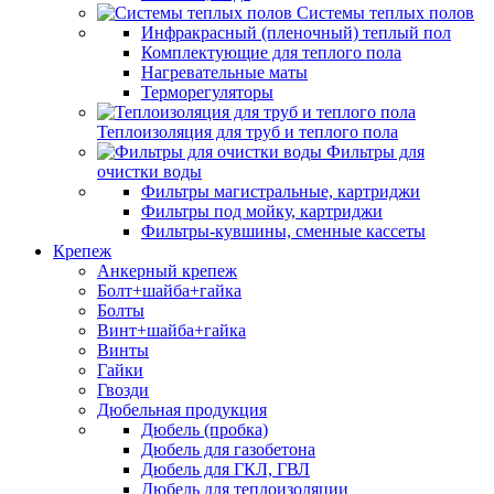
Системы теплых полов
Инфракрасный (пленочный) теплый пол
Комплектующие для теплого пола
Нагревательные маты
Терморегуляторы
Теплоизоляция для труб и теплого пола
Фильтры для
очистки воды
Фильтры магистральные, картриджи
Фильтры под мойку, картриджи
Фильтры-кувшины, сменные кассеты
Крепеж
Анкерный крепеж
Болт+шайба+гайка
Болты
Винт+шайба+гайка
Винты
Гайки
Гвозди
Дюбельная продукция
Дюбель (пробка)
Дюбель для газобетона
Дюбель для ГКЛ, ГВЛ
Дюбель для теплоизоляции