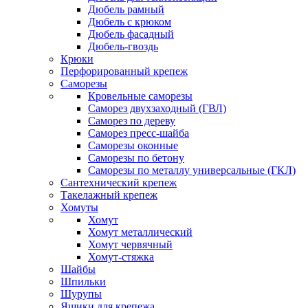
Дюбель рамный
Дюбель с крюком
Дюбель фасадный
Дюбель-гвоздь
Крюки
Перфорированный крепеж
Саморезы
Кровельные саморезы
Саморез двухзаходный (ГВЛ)
Саморез по дереву
Саморез пресс-шайба
Саморезы оконные
Саморезы по бетону
Саморезы по металлу универсальные (ГКЛ)
Сантехнический крепеж
Такелажный крепеж
Хомуты
Хомут
Хомут металлический
Хомут червячный
Хомут-стяжка
Шайбы
Шпильки
Шурупы
Ящики для крепежа