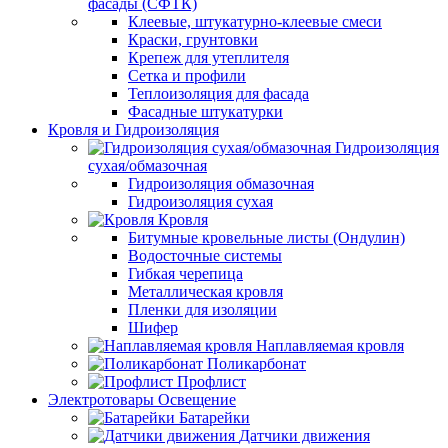
фасады (СФТК)
Клеевые, штукатурно-клеевые смеси
Краски, грунтовки
Крепеж для утеплителя
Сетка и профили
Теплоизоляция для фасада
Фасадные штукатурки
Кровля и Гидроизоляция
Гидроизоляция
сухая/обмазочная
Гидроизоляция обмазочная
Гидроизоляция сухая
Кровля
Битумные кровельные листы (Ондулин)
Водосточные системы
Гибкая черепица
Металлическая кровля
Пленки для изоляции
Шифер
Наплавляемая кровля
Поликарбонат
Профлист
Электротовары Освещение
Батарейки
Датчики движения