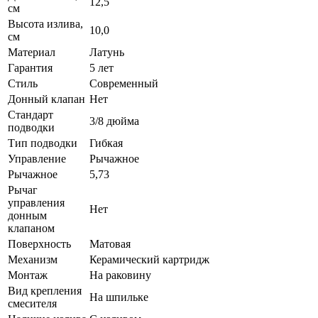
12,5
см
Высота излива,
10,0
см
Материал
Латунь
Гарантия
5 лет
Стиль
Современный
Донный клапан
Нет
Стандарт
3/8 дюйма
подводки
Тип подводки
Гибкая
Управление
Рычажное
Рычажное
5,73
Рычаг
управления
Нет
донным
клапаном
Поверхность
Матовая
Механизм
Керамический картридж
Монтаж
На раковину
Вид крепления
На шпильке
смесителя