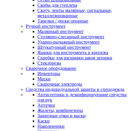
Скобы для степлера
Скотч, ленты малярные, сигнальные,
металлизированные
Тарелки / диски опорные
Ручной инструмент
Малярный инструмент
Столярно-слесарный инструмент
Ударно-рычажный инструмент
Штукатурный инструмент
Ящики для инструмента и крепежа
Скребки для расшивки швов затирки
Стеклорезы
Сварочное оборудование
Инверторы
Маски
Сварочные электроды
Средства индивидуальной защиты и спецодежда
Антисептики и дезинфицирующие средства
для рук
Аптечки
Жилеты, комбинезоны
Защитные очки и маски
Каски
Наколенники