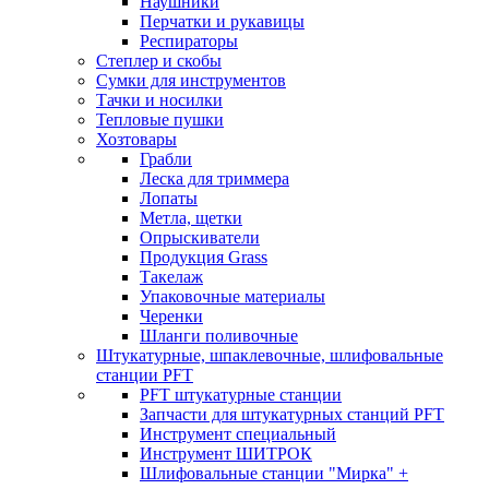
Наушники
Перчатки и рукавицы
Респираторы
Степлер и скобы
Сумки для инструментов
Тачки и носилки
Тепловые пушки
Хозтовары
Грабли
Леска для триммера
Лопаты
Метла, щетки
Опрыскиватели
Продукция Grass
Такелаж
Упаковочные материалы
Черенки
Шланги поливочные
Штукатурные, шпаклевочные, шлифовальные
станции PFT
PFT штукатурные станции
Запчасти для штукатурных станций PFT
Инструмент специальный
Инструмент ШИТРОК
Шлифовальные станции "Мирка" +