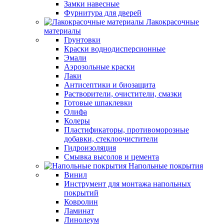
Замки навесные
Фурнитура для дверей
Лакокрасочные
материалы
Грунтовки
Краски воднодисперсионные
Эмали
Аэрозольные краски
Лаки
Антисептики и биозащита
Растворители, очистители, смазки
Готовые шпаклевки
Олифа
Колеры
Пластификаторы, противоморозные
добавки, стеклоочистители
Гидроизоляция
Смывка высолов и цемента
Напольные покрытия
Винил
Инструмент для монтажа напольных
покрытий
Ковролин
Ламинат
Линолеум