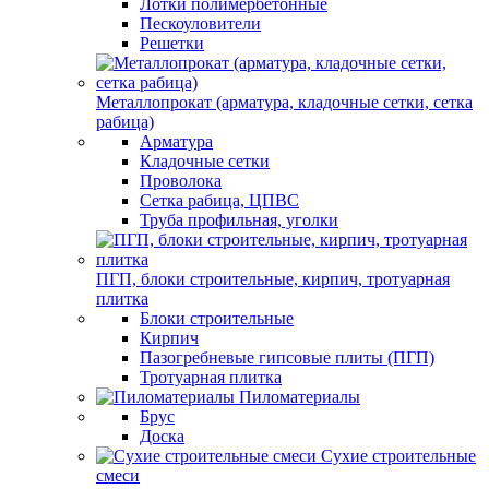
Лотки полимербетонные
Пескоуловители
Решетки
Металлопрокат (арматура, кладочные сетки, сетка
рабица)
Арматура
Кладочные сетки
Проволока
Сетка рабица, ЦПВС
Труба профильная, уголки
ПГП, блоки строительные, кирпич, тротуарная
плитка
Блоки строительные
Кирпич
Пазогребневые гипсовые плиты (ПГП)
Тротуарная плитка
Пиломатериалы
Брус
Доска
Сухие строительные
смеси