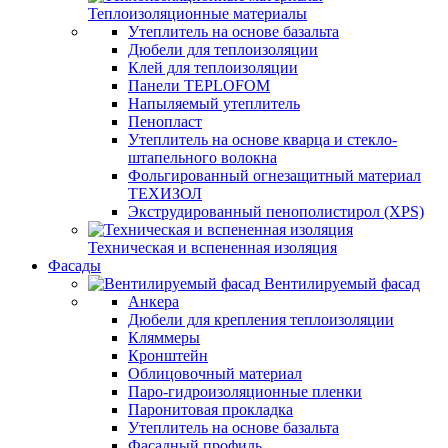
Теплоизоляционные материалы
Утеплитель на основе базальта
Дюбели для теплоизоляции
Клей для теплоизоляции
Панели TEPLOFOM
Напыляемый утеплитель
Пенопласт
Утеплитель на основе кварца и стекло-
штапельного волокна
Фольгированный огнезащитный материал
ТЕХИЗОЛ
Экструдированный пенополистирол (XPS)
Техническая и вспененная изоляция
Фасады
Вентилируемый фасад
Анкера
Дюбели для крепления теплоизоляции
Кляммеры
Кронштейн
Облицовочный материал
Паро-гидроизоляционные пленки
Паронитовая прокладка
Утеплитель на основе базальта
Фасадный профиль