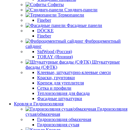
Софиты
Сэндвич-панели
Термопанели
Fineber
Фасадные панели
DÖCKE
Fineber
Фиброцементный
сайдинг
SidWood (Россия)
TORAY (Япония)
Штукатурные
фасады (СФТК)
Клеевые, штукатурно-клеевые смеси
Краски, грунтовки
Крепеж для утеплителя
Сетка и профили
Теплоизоляция для фасада
Фасадные штукатурки
Кровля и Гидроизоляция
Гидроизоляция
сухая/обмазочная
Гидроизоляция обмазочная
Гидроизоляция сухая
Кровля