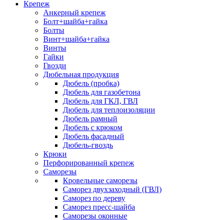
Крепеж
Анкерный крепеж
Болт+шайба+гайка
Болты
Винт+шайба+гайка
Винты
Гайки
Гвозди
Дюбельная продукция
Дюбель (пробка)
Дюбель для газобетона
Дюбель для ГКЛ, ГВЛ
Дюбель для теплоизоляции
Дюбель рамный
Дюбель с крюком
Дюбель фасадный
Дюбель-гвоздь
Крюки
Перфорированный крепеж
Саморезы
Кровельные саморезы
Саморез двухзаходный (ГВЛ)
Саморез по дереву
Саморез пресс-шайба
Саморезы оконные