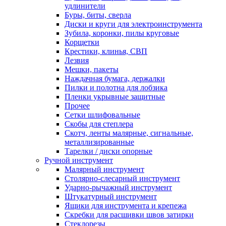
удлинители
Буры, биты, сверла
Диски и круги для электроинструмента
Зубила, коронки, пилы круговые
Корщетки
Крестики, клинья, СВП
Лезвия
Мешки, пакеты
Наждачная бумага, держалки
Пилки и полотна для лобзика
Пленки укрывные защитные
Прочее
Сетки шлифовальные
Скобы для степлера
Скотч, ленты малярные, сигнальные,
металлизированные
Тарелки / диски опорные
Ручной инструмент
Малярный инструмент
Столярно-слесарный инструмент
Ударно-рычажный инструмент
Штукатурный инструмент
Ящики для инструмента и крепежа
Скребки для расшивки швов затирки
Стеклорезы