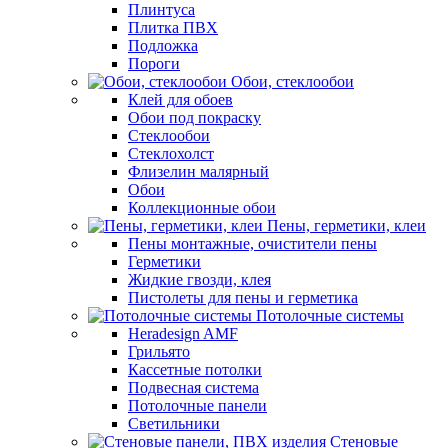
Плинтуса
Плитка ПВХ
Подложка
Пороги
Обои, стеклообои
Клей для обоев
Обои под покраску
Стеклообои
Стеклохолст
Флизелин малярный
Обои
Коллекционные обои
Пены, герметики, клеи
Пены монтажные, очистители пены
Герметики
Жидкие гвозди, клея
Пистолеты для пены и герметика
Потолочные системы
Heradesign AMF
Грильято
Кассетные потолки
Подвесная система
Потолочные панели
Светильники
Стеновые