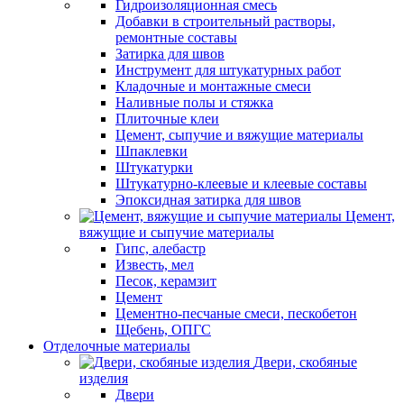
Гидроизоляционная смесь
Добавки в строительный растворы,
ремонтные составы
Затирка для швов
Инструмент для штукатурных работ
Кладочные и монтажные смеси
Наливные полы и стяжка
Плиточные клеи
Цемент, сыпучие и вяжущие материалы
Шпаклевки
Штукатурки
Штукатурно-клеевые и клеевые составы
Эпоксидная затирка для швов
Цемент,
вяжущие и сыпучие материалы
Гипс, алебастр
Известь, мел
Песок, керамзит
Цемент
Цементно-песчаные смеси, пескобетон
Щебень, ОПГС
Отделочные материалы
Двери, скобяные
изделия
Двери