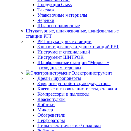
Продукция Grass
Такелаж
Упаковочные материалы
Черенки
Шланги поливочные
Штукатурные, шпаклевочные, шлифовальные
станции PFT
PFT штукатурные станции
Запчасти для штукатурных станций PFT
Инструмент специальный
Инструмент ШИТРОК
Шлифовальные станции "Мирка" +
расходные материалы
Электроинструмент
Дрели / шуроповерты
Зарядные устройства, аккумуляторы
Клеевые и газовые пистолеты, стержни
Компрессоры и пылесосы
Краскопульты
Лобзики
Миксер
Обогреватели
Перфораторы
Пилы электрические / ножовки
Рубанки