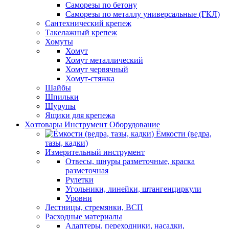
Саморезы по бетону
Саморезы по металлу универсальные (ГКЛ)
Сантехнический крепеж
Такелажный крепеж
Хомуты
Хомут
Хомут металлический
Хомут червячный
Хомут-стяжка
Шайбы
Шпильки
Шурупы
Ящики для крепежа
Хозтовары Инструмент Оборудование
Ёмкости (ведра,
тазы, кадки)
Измерительный инструмент
Отвесы, шнуры разметочные, краска
разметочная
Рулетки
Угольники, линейки, штангенциркули
Уровни
Лестницы, стремянки, ВСП
Расходные материалы
Адаптеры, переходники, насадки,