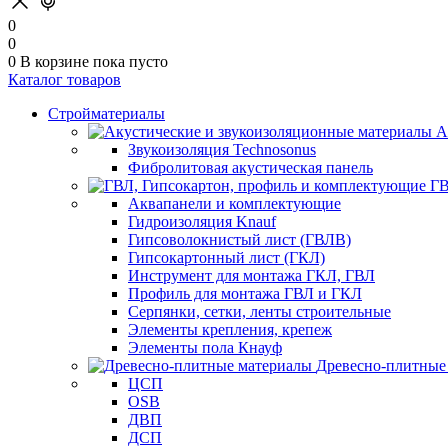
0
0
0
В корзине
пока пусто
Каталог товаров
Стройматериалы
А
Звукоизоляция Technosonus
Фибролитовая акустическая панель
ГВ
Аквапанели и комплектующие
Гидроизоляция Knauf
Гипсоволокнистый лист (ГВЛВ)
Гипсокартонный лист (ГКЛ)
Инструмент для монтажа ГКЛ, ГВЛ
Профиль для монтажа ГВЛ и ГКЛ
Серпянки, сетки, ленты строительные
Элементы крепления, крепеж
Элементы пола Кнауф
Древесно-плитные
ЦСП
OSB
ДВП
ДСП