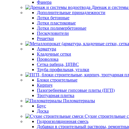
Фанера
Дренаж и системы
Дополнительные принадлежности
Лотки бетонные
Лотки пластиковые
Лотки полимербетонные
Пескоуловители
Решетки
Арматура
Кладочные сетки
Проволока
Сетка рабица, ЦПВС
Труба профильная, уголки
Блоки строительные
Кирпич
Пазогребневые гипсовые плиты (ПГП)
Тротуарная плитка
Пиломатериалы
Брус
Доска
Сухие строительные 
Гидроизоляционная смесь
Добавки в строительный растворы, ремонтны