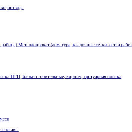
 водоотвода
Металлопрокат (арматура, кладочные сетки, сетка раби
ПГП, блоки строительные, кирпич, тротуарная плитка
смеси
е составы