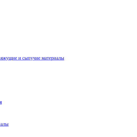
вяжущие и сыпучие материалы
я
иалы