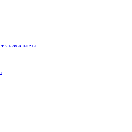
стеклоочистители
й