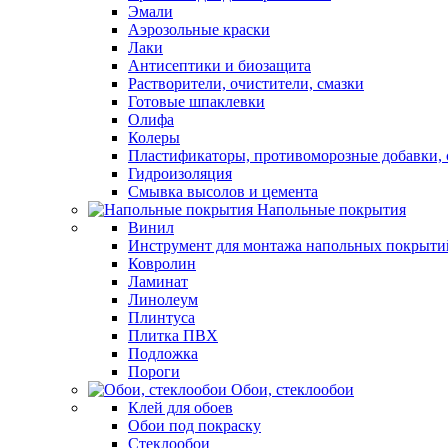
Эмали
Аэрозольные краски
Лаки
Антисептики и биозащита
Растворители, очистители, смазки
Готовые шпаклевки
Олифа
Колеры
Пластификаторы, противоморозные добавки, 
Гидроизоляция
Смывка высолов и цемента
Напольные покрытия
Винил
Инструмент для монтажа напольных покрыти
Ковролин
Ламинат
Линолеум
Плинтуса
Плитка ПВХ
Подложка
Пороги
Обои, стеклообои
Клей для обоев
Обои под покраску
Стеклообои