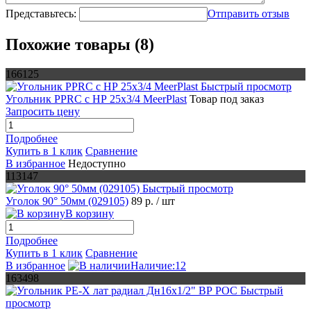
Представьтесь:
Отправить отзыв
Похожие товары (8)
166125
Быстрый просмотр
Угольник PPRC c НР 25х3/4 MeerPlast
Товар под заказ
Запросить цену
Подробнее
Купить в 1 клик
Сравнение
В избранное
Недоступно
113147
Быстрый просмотр
Уголок 90° 50мм (029105)
89 р.
/ шт
В корзину
Подробнее
Купить в 1 клик
Сравнение
В избранное
Наличие:12
163498
Быстрый
просмотр