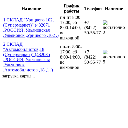
График
Название
Телефон
Наличие
работы
пн-пт 8:00-
1.СКЛАД "Урицкого 102,
17:00, сб
+7
(Супермаркет)" (432071
8:00-14:00,
(8422)
,РОССИЯ ,Ульяновская
2
вс
50-55-77
,Ульяновск ,Урицкого ,102 ,)
выходной
2.СКЛАД
пн-пт 8:00-
"Автомобилистов,18
17:00, сб
+7
(Супермаркет)" (432035
8:00-14:00,
(8422)
,РОССИЯ ,Ульяновская
5
вс
50-55-77
,Ульяновск
выходной
,Автомобилистов ,18 ,1 ,)
загрузка карты...