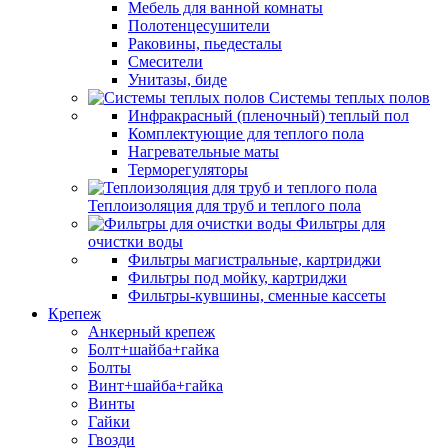
Мебель для ванной комнаты
Полотенцесушители
Раковины, пьедесталы
Смесители
Унитазы, биде
Системы теплых полов
Инфракрасный (пленочный) теплый пол
Комплектующие для теплого пола
Нагревательные маты
Терморегуляторы
Теплоизоляция для труб и теплого пола
Фильтры для
очистки воды
Фильтры магистральные, картриджи
Фильтры под мойку, картриджи
Фильтры-кувшины, сменные кассеты
Крепеж
Анкерный крепеж
Болт+шайба+гайка
Болты
Винт+шайба+гайка
Винты
Гайки
Гвозди