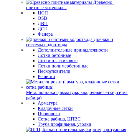
Древесно-
плитные материалы
ЦСП
OSB
ДВП
ДСП
Фанера
Дренаж и
системы водоотвода
Дополнительные принадлежности
Лотки бетонные
Лотки пластиковые
Лотки полимербетонные
Пескоуловители
Решетки
Металлопрокат (арматура, кладочные сетки, сетка
рабица)
Арматура
Кладочные сетки
Проволока
Сетка рабица, ЦПВС
Труба профильная, уголки