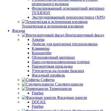
штапельного волокна
Фольгированный огнезащитный материал
ТЕХИЗОЛ
Экструдированный пенополистирол (XPS)
Техническая и вспененная изоляция
Фасады
Вентилируемый фасад
Анкера
Дюбели для крепления теплоизоляции
Кляммеры
Кронштейн
Облицовочный материал
Паро-гидроизоляционные пленки
Паронитовая прокладка
Утеплитель на основе базальта
Фасадный профиль
Софиты
Сэндвич-панели
Термопанели
Fineber
Фасадные панели
DÖCKE
Fineber
Фиброцементный