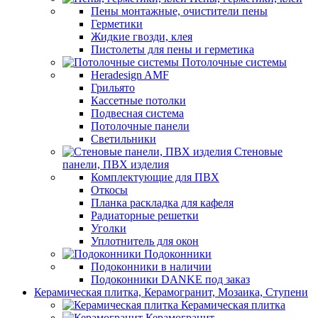
Пены монтажные, очистители пены
Герметики
Жидкие гвозди, клея
Пистолеты для пены и герметика
Потолочные системы
Heradesign AMF
Грильято
Кассетные потолки
Подвесная система
Потолочные панели
Светильники
Стеновые
панели, ПВХ изделия
Комплектующие для ПВХ
Откосы
Планка раскладка для кафеля
Радиаторные решетки
Уголки
Уплотнитель для окон
Подоконники
Подоконники в наличии
Подоконники DANKE под заказ
Керамическая плитка, Керамогранит, Мозаика, Ступени
Керамическая плитка
Керамогранит