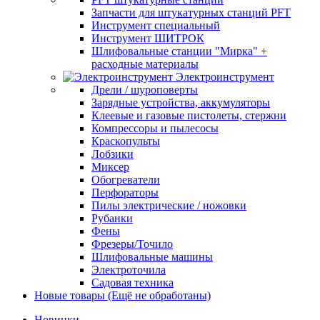
Запчасти для штукатурных станций PFT
Инструмент специальный
Инструмент ШИТРОК
Шлифовальные станции "Мирка" +
расходные материалы
Электроинструмент
Дрели / шуроповерты
Зарядные устройства, аккумуляторы
Клеевые и газовые пистолеты, стержни
Компрессоры и пылесосы
Краскопульты
Лобзики
Миксер
Обогреватели
Перфораторы
Пилы электрические / ножовки
Рубанки
Фены
Фрезеры/Точило
Шлифовальные машины
Электроточила
Садовая техника
Новые товары (Ещё не обработаны)
Новинки