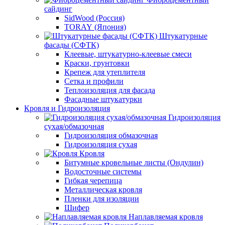
сайдинг
SidWood (Россия)
TORAY (Япония)
Штукатурные
фасады (СФТК)
Клеевые, штукатурно-клеевые смеси
Краски, грунтовки
Крепеж для утеплителя
Сетка и профили
Теплоизоляция для фасада
Фасадные штукатурки
Кровля и Гидроизоляция
Гидроизоляция
сухая/обмазочная
Гидроизоляция обмазочная
Гидроизоляция сухая
Кровля
Битумные кровельные листы (Ондулин)
Водосточные системы
Гибкая черепица
Металлическая кровля
Пленки для изоляции
Шифер
Наплавляемая кровля