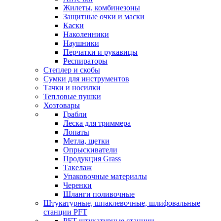
Жилеты, комбинезоны
Защитные очки и маски
Каски
Наколенники
Наушники
Перчатки и рукавицы
Респираторы
Степлер и скобы
Сумки для инструментов
Тачки и носилки
Тепловые пушки
Хозтовары
Грабли
Леска для триммера
Лопаты
Метла, щетки
Опрыскиватели
Продукция Grass
Такелаж
Упаковочные материалы
Черенки
Шланги поливочные
Штукатурные, шпаклевочные, шлифовальные
станции PFT
PFT штукатурные станции