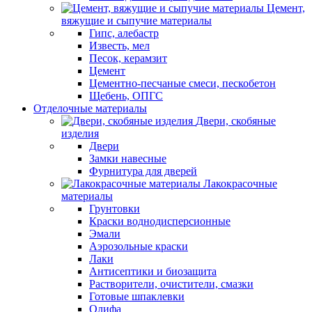
Цемент,
вяжущие и сыпучие материалы
Гипс, алебастр
Известь, мел
Песок, керамзит
Цемент
Цементно-песчаные смеси, пескобетон
Щебень, ОПГС
Отделочные материалы
Двери, скобяные
изделия
Двери
Замки навесные
Фурнитура для дверей
Лакокрасочные
материалы
Грунтовки
Краски воднодисперсионные
Эмали
Аэрозольные краски
Лаки
Антисептики и биозащита
Растворители, очистители, смазки
Готовые шпаклевки
Олифа