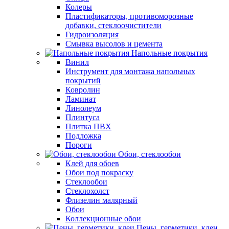
Колеры
Пластификаторы, противоморозные
добавки, стеклоочистители
Гидроизоляция
Смывка высолов и цемента
Напольные покрытия
Винил
Инструмент для монтажа напольных
покрытий
Ковролин
Ламинат
Линолеум
Плинтуса
Плитка ПВХ
Подложка
Пороги
Обои, стеклообои
Клей для обоев
Обои под покраску
Стеклообои
Стеклохолст
Флизелин малярный
Обои
Коллекционные обои
Пены, герметики, клеи