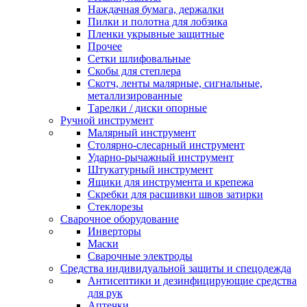
Наждачная бумага, держалки
Пилки и полотна для лобзика
Пленки укрывные защитные
Прочее
Сетки шлифовальные
Скобы для степлера
Скотч, ленты малярные, сигнальные,
металлизированные
Тарелки / диски опорные
Ручной инструмент
Малярный инструмент
Столярно-слесарный инструмент
Ударно-рычажный инструмент
Штукатурный инструмент
Ящики для инструмента и крепежа
Скребки для расшивки швов затирки
Стеклорезы
Сварочное оборудование
Инверторы
Маски
Сварочные электроды
Средства индивидуальной защиты и спецодежда
Антисептики и дезинфицирующие средства
для рук
Аптечки