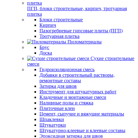
ПГП, блоки строительные, кирпич, тротуарная
плитка
Блоки строительные
Кирпич
Пазогребневые гипсовые плиты (ПГП)
Тротуарная плитка
Пиломатериалы
Брус
Доска
Сухие строительные
смеси
Гидроизоляционная смесь
Добавки в строительный растворы,
ремонтные составы
Затирка для швов
Инструмент для штукатурных работ
Кладочные и монтажные смеси
Наливные полы и стяжка
Плиточные клеи
Цемент, сыпучие и вяжущие материалы
Шпаклевки
Штукатурки
Штукатурно-клеевые и клеевые составы
Эпоксидная затирка для швов