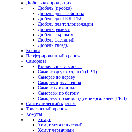
Дюбельная продукция
Дюбель (пробка)
Дюбель для газобетона
Дюбель для ГКЛ, ГВЛ
Дюбель для теплоизоляции
Дюбель рамный
Дюбель с крюком
Дюбель фасадный
Дюбель-гвоздь
Крюки
Перфорированный крепеж
Саморезы
Кровельные саморезы
Саморез двухзаходный (ГВЛ)
Саморез по дереву
Саморез пресс-шайба
Саморезы оконные
Саморезы по бетону
Саморезы по металлу универсальные (ГКЛ)
Сантехнический крепеж
Такелажный крепеж
Хомуты
Хомут
Хомут металлический
Хомут червячный