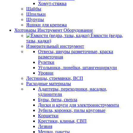
Хомут-стяжка
Шайбы
Шпильки
Шурупы
Ящики для крепежа
Хозтовары Инструмент Оборудование
Ёмкости (ведра,
тазы, кадки)
Измерительный инструмент
Отвесы, шнуры разметочные, краска
разметочная
Рулетки
Угольники, линейки, штангенциркули
Уровни
Лестницы, стремянки, ВСП
Расходные материалы
Адаптеры, переходники, насадки,
удлинители
Буры, биты, сверла
Диски и круги для электроинструмента
Зубила, коронки, пилы круговые
Корщетки
Крестики, клинья, СВП
Лезвия
Мешки, пакеты