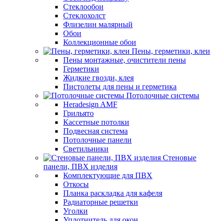
Стеклообои
Стеклохолст
Флизелин малярный
Обои
Коллекционные обои
Пены, герметики, клеи
Пены монтажные, очистители пены
Герметики
Жидкие гвозди, клея
Пистолеты для пены и герметика
Потолочные системы
Heradesign AMF
Грильято
Кассетные потолки
Подвесная система
Потолочные панели
Светильники
Стеновые
панели, ПВХ изделия
Комплектующие для ПВХ
Откосы
Планка раскладка для кафеля
Радиаторные решетки
Уголки
Уплотнитель для окон