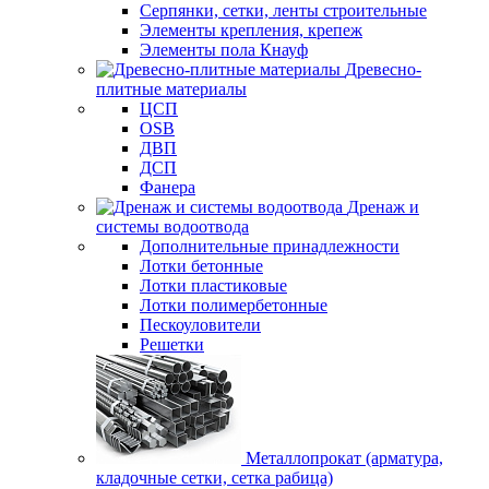
Серпянки, сетки, ленты строительные
Элементы крепления, крепеж
Элементы пола Кнауф
Древесно-
плитные материалы
ЦСП
OSB
ДВП
ДСП
Фанера
Дренаж и
системы водоотвода
Дополнительные принадлежности
Лотки бетонные
Лотки пластиковые
Лотки полимербетонные
Пескоуловители
Решетки
Металлопрокат (арматура,
кладочные сетки, сетка рабица)