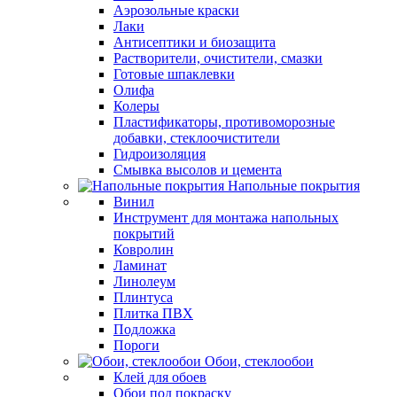
Аэрозольные краски
Лаки
Антисептики и биозащита
Растворители, очистители, смазки
Готовые шпаклевки
Олифа
Колеры
Пластификаторы, противоморозные
добавки, стеклоочистители
Гидроизоляция
Смывка высолов и цемента
Напольные покрытия
Винил
Инструмент для монтажа напольных
покрытий
Ковролин
Ламинат
Линолеум
Плинтуса
Плитка ПВХ
Подложка
Пороги
Обои, стеклообои
Клей для обоев
Обои под покраску