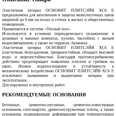
Эластичная затирка ОСНОВИТ ПЛИТСЭЙВ ХС6 Е
предназначена для заполнения и защиты межплиточных швов
шириной до 6 мм на полах и стенах в жилых и общественных
помещениях.
Применяется в системе «Теплый пол».
Используется в условиях периодического увлажнения: в
душевых и ванных комнатах, кухнях, бассейнах с малым
водоизмещением, а также на террасах, балконах.
Эластичная затирка ОСНОВИТ ПЛИТСЭЙВ ХС6 Е
пластичная, безусадочная, трещиностойкая, обладает высокой
водо- и морозостойкостью. Благодаря противогрибковому
действию предотвращает появление плесени и грибков на
швах. Низкое водопоглощение и устойчивость к
механическому воздействию ОСНОВИТ ПЛИТСЭЙВ ХС6 Е
исключают вымывание и выцветание затирки при
эксплуатации.
Для наружных и внутренних работ.
РЕКОМЕНДУЕМЫЕ ОСНОВАНИЯ
Бетонные, цементно-песчаные, цементно-известковые
основания, гипсокартон, древесностружечные плиты, а также
основания, подверженные деформациям при температурных