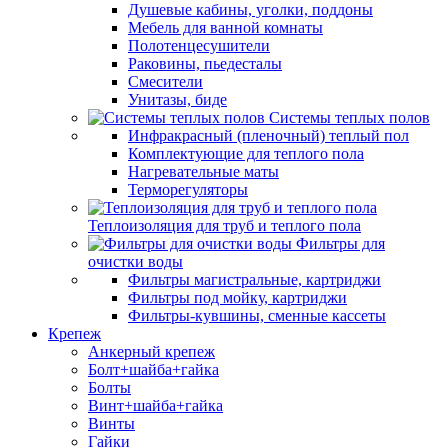
Душевые кабины, уголки, поддоны
Мебель для ванной комнаты
Полотенцесушители
Раковины, пьедесталы
Смесители
Унитазы, биде
Системы теплых полов
Инфракрасный (пленочный) теплый пол
Комплектующие для теплого пола
Нагревательные маты
Терморегуляторы
Теплоизоляция для труб и теплого пола
Фильтры для
очистки воды
Фильтры магистральные, картриджи
Фильтры под мойку, картриджи
Фильтры-кувшины, сменные кассеты
Крепеж
Анкерный крепеж
Болт+шайба+гайка
Болты
Винт+шайба+гайка
Винты
Гайки