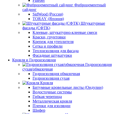
Fineber
Фиброцементный
сайдинг
SidWood (Россия)
TORAY (Япония)
Штукатурные
фасады (СФТК)
Клеевые, штукатурно-клеевые смеси
Краски, грунтовки
Крепеж для утеплителя
Сетка и профили
Теплоизоляция для фасада
Фасадные штукатурки
Кровля и Гидроизоляция
Гидроизоляция
сухая/обмазочная
Гидроизоляция обмазочная
Гидроизоляция сухая
Кровля
Битумные кровельные листы (Ондулин)
Водосточные системы
Гибкая черепица
Металлическая кровля
Пленки для изоляции
Шифер