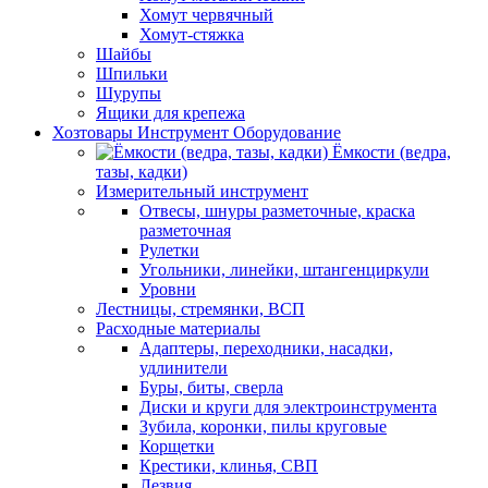
Хомут червячный
Хомут-стяжка
Шайбы
Шпильки
Шурупы
Ящики для крепежа
Хозтовары Инструмент Оборудование
Ёмкости (ведра,
тазы, кадки)
Измерительный инструмент
Отвесы, шнуры разметочные, краска
разметочная
Рулетки
Угольники, линейки, штангенциркули
Уровни
Лестницы, стремянки, ВСП
Расходные материалы
Адаптеры, переходники, насадки,
удлинители
Буры, биты, сверла
Диски и круги для электроинструмента
Зубила, коронки, пилы круговые
Корщетки
Крестики, клинья, СВП
Лезвия