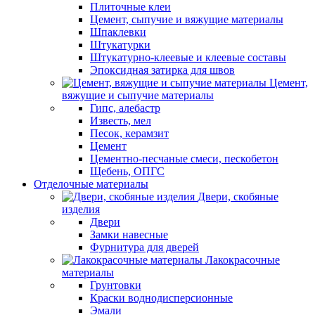
Плиточные клеи
Цемент, сыпучие и вяжущие материалы
Шпаклевки
Штукатурки
Штукатурно-клеевые и клеевые составы
Эпоксидная затирка для швов
Цемент,
вяжущие и сыпучие материалы
Гипс, алебастр
Известь, мел
Песок, керамзит
Цемент
Цементно-песчаные смеси, пескобетон
Щебень, ОПГС
Отделочные материалы
Двери, скобяные
изделия
Двери
Замки навесные
Фурнитура для дверей
Лакокрасочные
материалы
Грунтовки
Краски воднодисперсионные
Эмали