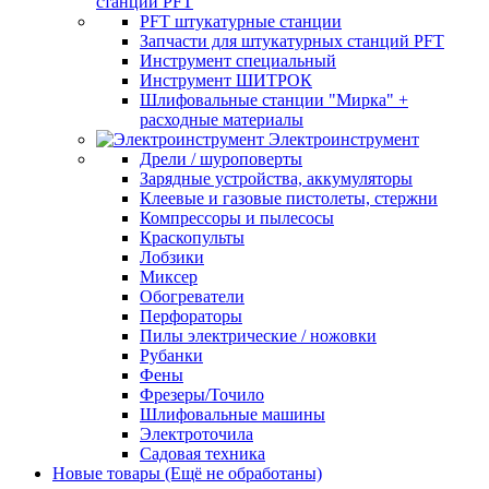
станции PFT
PFT штукатурные станции
Запчасти для штукатурных станций PFT
Инструмент специальный
Инструмент ШИТРОК
Шлифовальные станции "Мирка" +
расходные материалы
Электроинструмент
Дрели / шуроповерты
Зарядные устройства, аккумуляторы
Клеевые и газовые пистолеты, стержни
Компрессоры и пылесосы
Краскопульты
Лобзики
Миксер
Обогреватели
Перфораторы
Пилы электрические / ножовки
Рубанки
Фены
Фрезеры/Точило
Шлифовальные машины
Электроточила
Садовая техника
Новые товары (Ещё не обработаны)