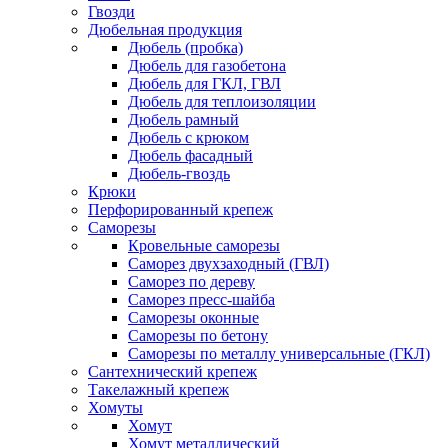
Гвозди
Дюбельная продукция
Дюбель (пробка)
Дюбель для газобетона
Дюбель для ГКЛ, ГВЛ
Дюбель для теплоизоляции
Дюбель рамный
Дюбель с крюком
Дюбель фасадный
Дюбель-гвоздь
Крюки
Перфорированный крепеж
Саморезы
Кровельные саморезы
Саморез двухзаходный (ГВЛ)
Саморез по дереву
Саморез пресс-шайба
Саморезы оконные
Саморезы по бетону
Саморезы по металлу универсальные (ГКЛ)
Сантехнический крепеж
Такелажный крепеж
Хомуты
Хомут
Хомут металлический