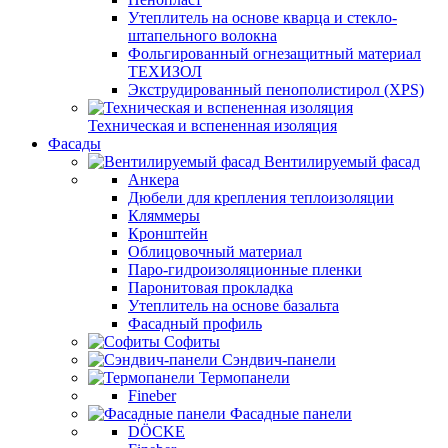
Утеплитель на основе кварца и стекло-
штапельного волокна
Фольгированный огнезащитный материал
ТЕХИЗОЛ
Экструдированный пенополистирол (XPS)
Техническая и вспененная изоляция
Фасады
Вентилируемый фасад
Анкера
Дюбели для крепления теплоизоляции
Кляммеры
Кронштейн
Облицовочный материал
Паро-гидроизоляционные пленки
Паронитовая прокладка
Утеплитель на основе базальта
Фасадный профиль
Софиты
Сэндвич-панели
Термопанели
Fineber
Фасадные панели
DÖCKE