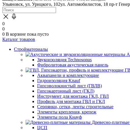
Ульяновск, ул. Урицкого, 102
ул. Автомобилистов, 18
пр-т Гене
0
0
0
В корзине
пока пусто
Каталог товаров
Стройматериалы
А
Звукоизоляция Technosonus
Фибролитовая акустическая панель
ГВ
Аквапанели и комплектующие
Гидроизоляция Knauf
Гипсоволокнистый лист (ГВЛВ)
Гипсокартонный лист (ГКЛ)
Инструмент для монтажа ГКЛ, ГВЛ
Профиль для монтажа ГВЛ и ГКЛ
Серпянки, сетки, ленты строительные
Элементы крепления, крепеж
Элементы пола Кнауф
Древесно-плитные
ЦСП