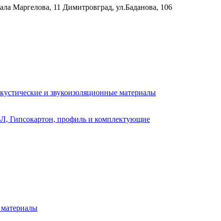
рала Маргелова, 11
Димитровград, ул.Баданова, 106
кустические и звукоизоляционные материалы
Л, Гипсокартон, профиль и комплектующие
 материалы