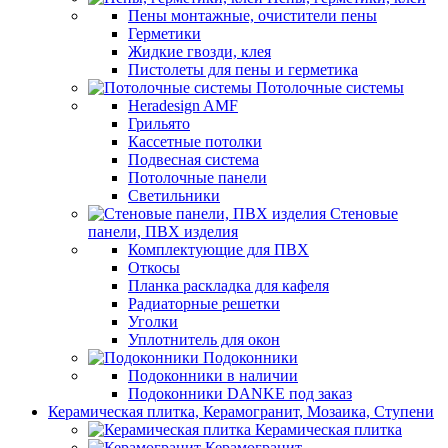
Пены монтажные, очистители пены
Герметики
Жидкие гвозди, клея
Пистолеты для пены и герметика
Потолочные системы
Heradesign AMF
Грильято
Кассетные потолки
Подвесная система
Потолочные панели
Светильники
Стеновые
панели, ПВХ изделия
Комплектующие для ПВХ
Откосы
Планка раскладка для кафеля
Радиаторные решетки
Уголки
Уплотнитель для окон
Подоконники
Подоконники в наличии
Подоконники DANKE под заказ
Керамическая плитка, Керамогранит, Мозаика, Ступени
Керамическая плитка
Керамогранит