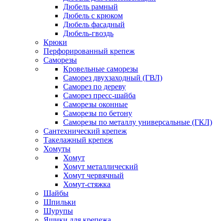
Дюбель рамный
Дюбель с крюком
Дюбель фасадный
Дюбель-гвоздь
Крюки
Перфорированный крепеж
Саморезы
Кровельные саморезы
Саморез двухзаходный (ГВЛ)
Саморез по дереву
Саморез пресс-шайба
Саморезы оконные
Саморезы по бетону
Саморезы по металлу универсальные (ГКЛ)
Сантехнический крепеж
Такелажный крепеж
Хомуты
Хомут
Хомут металлический
Хомут червячный
Хомут-стяжка
Шайбы
Шпильки
Шурупы
Ящики для крепежа