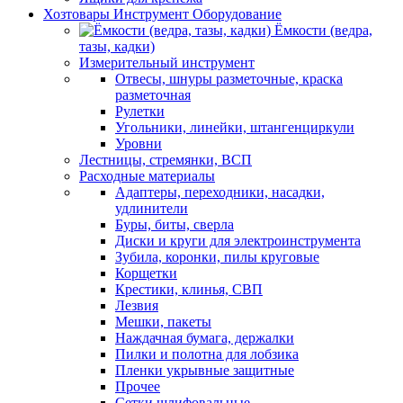
Хозтовары Инструмент Оборудование
Ёмкости (ведра,
тазы, кадки)
Измерительный инструмент
Отвесы, шнуры разметочные, краска
разметочная
Рулетки
Угольники, линейки, штангенциркули
Уровни
Лестницы, стремянки, ВСП
Расходные материалы
Адаптеры, переходники, насадки,
удлинители
Буры, биты, сверла
Диски и круги для электроинструмента
Зубила, коронки, пилы круговые
Корщетки
Крестики, клинья, СВП
Лезвия
Мешки, пакеты
Наждачная бумага, держалки
Пилки и полотна для лобзика
Пленки укрывные защитные
Прочее
Сетки шлифовальные