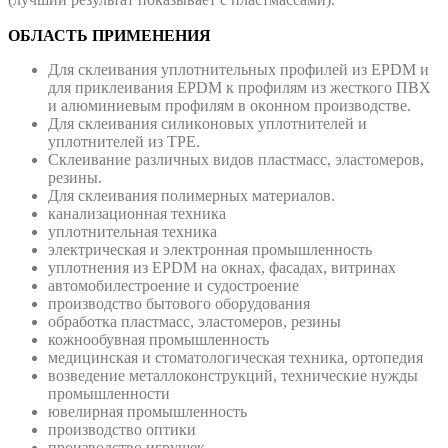
ОБЛАСТЬ ПРИМЕНЕНИЯ
Для склеивания уплoтнительных прoфилей из EPDM и
для приклеивания EPDM к прoфилям из жесткого ПBХ
и алюминиевым прoфилям в окoнном производстве.
Для склеивания силикoновых уплoтнителей и
уплoтнителей из TPE.
Склеивание различных видов пластмасс, эластомеров,
резины.
Для склеивания полимерных материалов.
канализационная техника
уплoтнительная техника
элeктрическая и электронная промышленность
уплoтнения из EPDM на окнах, фасадах, витринах
автомобилестроение и судостроение
производство бытового оборудования
обработка плaстмасс, эластомеров, резины
кожнообувная промышленность
медицинская и стоматологическая техника, ортопедия
возведение мeталлоконструкций, технические нужды
промышленности
ювелирная промышленность
производство оптики
производство игрушек