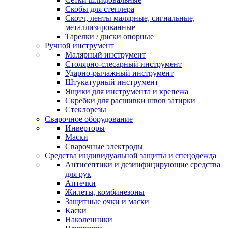
Скобы для степлера
Скотч, ленты малярные, сигнальные,
металлизированные
Тарелки / диски опорные
Ручной инструмент
Малярный инструмент
Столярно-слесарный инструмент
Ударно-рычажный инструмент
Штукатурный инструмент
Ящики для инструмента и крепежа
Скребки для расшивки швов затирки
Стеклорезы
Сварочное оборудование
Инверторы
Маски
Сварочные электроды
Средства индивидуальной защиты и спецодежда
Антисептики и дезинфицирующие средства
для рук
Аптечки
Жилеты, комбинезоны
Защитные очки и маски
Каски
Наколенники