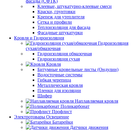
фасады (СФТК)
Клеевые, штукатурно-клеевые смеси
Краски, грунтовки
Крепеж для утеплителя
Сетка и профили
Теплоизоляция для фасада
Фасадные штукатурки
Кровля и Гидроизоляция
Гидроизоляция
сухая/обмазочная
Гидроизоляция обмазочная
Гидроизоляция сухая
Кровля
Битумные кровельные листы (Ондулин)
Водосточные системы
Гибкая черепица
Металлическая кровля
Пленки для изоляции
Шифер
Наплавляемая кровля
Поликарбонат
Профлист
Электротовары Освещение
Батарейки
Датчики движения