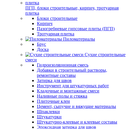
ПГП, блоки строительные, кирпич, тротуарная
плитка
Блоки строительные
Кирпич
Пазогребневые гипсовые плиты (ПГП)
Тротуарная плитка
Пиломатериалы
Брус
Доска
Сухие строительные
смеси
Гидроизоляционная смесь
Добавки в строительный растворы,
ремонтные составы
Затирка для швов
Инструмент для штукатурных работ
Кладочные и монтажные смеси
Наливные полы и стяжка
Плиточные клеи
Цемент, сыпучие и вяжущие материалы
Шпаклевки
Штукатурки
Штукатурно-клеевые и клеевые составы
Эпоксидная затирка для швов