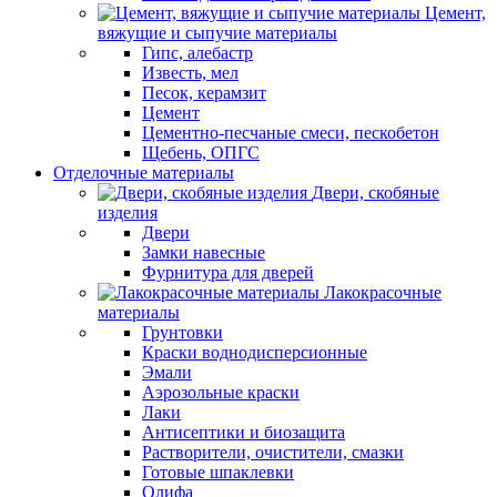
Цемент,
вяжущие и сыпучие материалы
Гипс, алебастр
Известь, мел
Песок, керамзит
Цемент
Цементно-песчаные смеси, пескобетон
Щебень, ОПГС
Отделочные материалы
Двери, скобяные
изделия
Двери
Замки навесные
Фурнитура для дверей
Лакокрасочные
материалы
Грунтовки
Краски воднодисперсионные
Эмали
Аэрозольные краски
Лаки
Антисептики и биозащита
Растворители, очистители, смазки
Готовые шпаклевки
Олифа