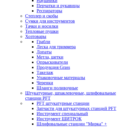
Наушники
Перчатки и рукавицы
Респираторы
Степлер и скобы
Сумки для инструментов
Тачки и носилки
Тепловые пушки
Хозтовары
Грабли
Леска для триммера
Лопаты
Метла, щетки
Опрыскиватели
Продукция Grass
Такелаж
Упаковочные материалы
Черенки
Шланги поливочные
Штукатурные, шпаклевочные, шлифовальные
станции PFT
PFT штукатурные станции
Запчасти для штукатурных станций PFT
Инструмент специальный
Инструмент ШИТРОК
Шлифовальные станции "Мирка" +