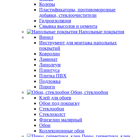
Колеры
Пластификаторы, противоморозные
добавки, стеклоочистители
Гидроизоляция
Смывка высолов и цемента
Напольные покрытия
Винил
Инструмент для монтажа напольных
покрытий
Ковролин
Ламинат
Линолеум
Плинтуса
Плитка ПВХ
Подложка
Пороги
Обои, стеклообои
Клей для обоев
Обои под покраску
Стеклообои
Стеклохолст
Флизелин малярный
Обои
Коллекционные обои
Пены, герметики, клеи