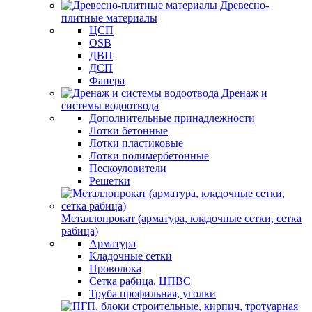
Древесно-
плитные материалы
ЦСП
OSB
ДВП
ДСП
Фанера
Дренаж и
системы водоотвода
Дополнительные принадлежности
Лотки бетонные
Лотки пластиковые
Лотки полимербетонные
Пескоуловители
Решетки
Металлопрокат (арматура, кладочные сетки, сетка
рабица)
Арматура
Кладочные сетки
Проволока
Сетка рабица, ЦПВС
Труба профильная, уголки