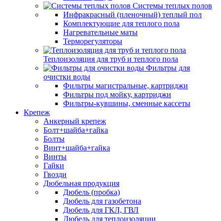
Системы теплых полов
Инфракрасный (пленочный) теплый пол
Комплектующие для теплого пола
Нагревательные маты
Терморегуляторы
Теплоизоляция для труб и теплого пола
Фильтры для
очистки воды
Фильтры магистральные, картриджи
Фильтры под мойку, картриджи
Фильтры-кувшины, сменные кассеты
Крепеж
Анкерный крепеж
Болт+шайба+гайка
Болты
Винт+шайба+гайка
Винты
Гайки
Гвозди
Дюбельная продукция
Дюбель (пробка)
Дюбель для газобетона
Дюбель для ГКЛ, ГВЛ
Дюбель для теплоизоляции