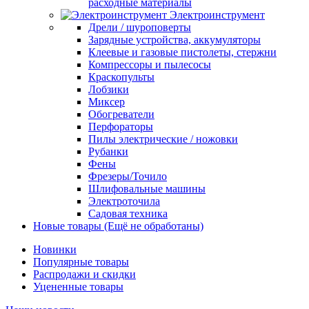
расходные материалы
Электроинструмент
Дрели / шуроповерты
Зарядные устройства, аккумуляторы
Клеевые и газовые пистолеты, стержни
Компрессоры и пылесосы
Краскопульты
Лобзики
Миксер
Обогреватели
Перфораторы
Пилы электрические / ножовки
Рубанки
Фены
Фрезеры/Точило
Шлифовальные машины
Электроточила
Садовая техника
Новые товары (Ещё не обработаны)
Новинки
Популярные товары
Распродажи и скидки
Уцененные товары