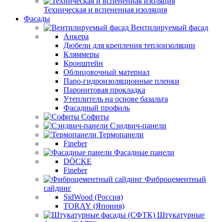
Техническая и вспененная изоляция
Фасады
Вентилируемый фасад
Анкера
Дюбели для крепления теплоизоляции
Кляммеры
Кронштейн
Облицовочный материал
Паро-гидроизоляционные пленки
Паронитовая прокладка
Утеплитель на основе базальта
Фасадный профиль
Софиты
Сэндвич-панели
Термопанели
Fineber
Фасадные панели
DÖCKE
Fineber
Фиброцементный
сайдинг
SidWood (Россия)
TORAY (Япония)
Штукатурные