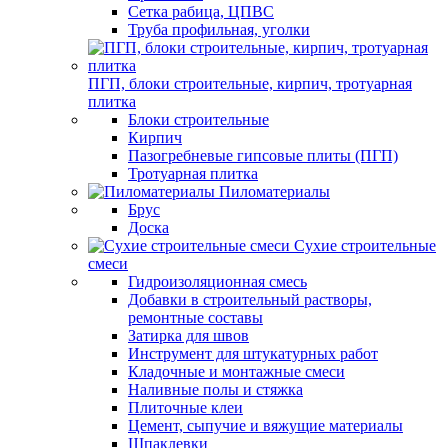
Сетка рабица, ЦПВС
Труба профильная, уголки
ПГП, блоки строительные, кирпич, тротуарная
плитка
Блоки строительные
Кирпич
Пазогребневые гипсовые плиты (ПГП)
Тротуарная плитка
Пиломатериалы
Брус
Доска
Сухие строительные
смеси
Гидроизоляционная смесь
Добавки в строительный растворы,
ремонтные составы
Затирка для швов
Инструмент для штукатурных работ
Кладочные и монтажные смеси
Наливные полы и стяжка
Плиточные клеи
Цемент, сыпучие и вяжущие материалы
Шпаклевки