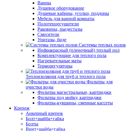
Ванны
Душевое оборудование
Душевые кабины, уголки, поддоны
Мебель для ванной комнаты
Полотенцесушители
Раковины, пьедесталы
Смесители
Унитазы, биде
Системы теплых полов
Инфракрасный (пленочный) теплый пол
Комплектующие для теплого пола
Нагревательные маты
Терморегуляторы
Теплоизоляция для труб и теплого пола
Фильтры для
очистки воды
Фильтры магистральные, картриджи
Фильтры под мойку, картриджи
Фильтры-кувшины, сменные кассеты
Крепеж
Анкерный крепеж
Болт+шайба+гайка
Болты
Винт+шайба+гайка