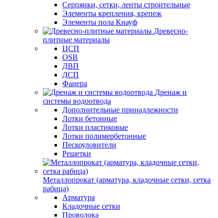
Серпянки, сетки, ленты строительные
Элементы крепления, крепеж
Элементы пола Кнауф
Древесно-
плитные материалы
ЦСП
OSB
ДВП
ДСП
Фанера
Дренаж и
системы водоотвода
Дополнительные принадлежности
Лотки бетонные
Лотки пластиковые
Лотки полимербетонные
Пескоуловители
Решетки
Металлопрокат (арматура, кладочные сетки, сетка
рабица)
Арматура
Кладочные сетки
Проволока