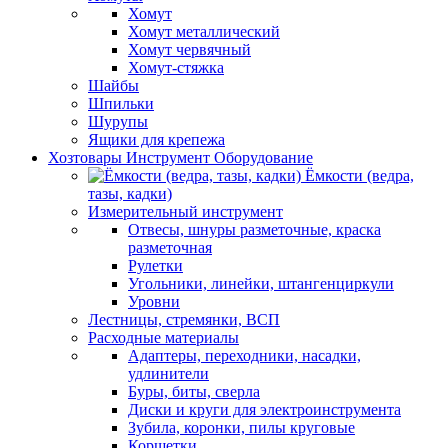
Хомут
Хомут металлический
Хомут червячный
Хомут-стяжка
Шайбы
Шпильки
Шурупы
Ящики для крепежа
Хозтовары Инструмент Оборудование
Ёмкости (ведра,
тазы, кадки)
Измерительный инструмент
Отвесы, шнуры разметочные, краска
разметочная
Рулетки
Угольники, линейки, штангенциркули
Уровни
Лестницы, стремянки, ВСП
Расходные материалы
Адаптеры, переходники, насадки,
удлинители
Буры, биты, сверла
Диски и круги для электроинструмента
Зубила, коронки, пилы круговые
Корщетки