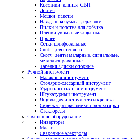
Крестики, клинья, СВП
Лезвия
Мешки, пакеты
Наждачная бумага, держалки
Пилки и полотна для лобзика
Пленки укрывные защитные
Прочее
Сетки шлифовальные
Скобы для степлера
Скотч, ленты малярные, сигнальные,
металлизированные
Тарелки / диски опорные
Ручной инструмент
Малярный инструмент
Столярно-слесарный инструмент
Ударно-рычажный инструмент
Штукатурный инструмент
Ящики для инструмента и крепежа
Скребки для расшивки швов затирки
Стеклорезы
Сварочное оборудование
Инверторы
Маски
Сварочные электроды
Средства индивидуальной защиты и спецодежда