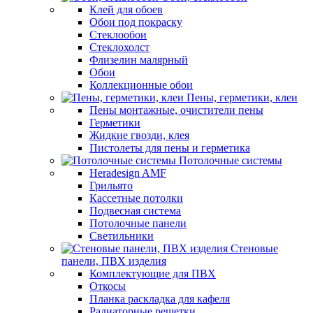
Клей для обоев
Обои под покраску
Стеклообои
Стеклохолст
Флизелин малярный
Обои
Коллекционные обои
Пены, герметики, клеи
Пены монтажные, очистители пены
Герметики
Жидкие гвозди, клея
Пистолеты для пены и герметика
Потолочные системы
Heradesign AMF
Грильято
Кассетные потолки
Подвесная система
Потолочные панели
Светильники
Стеновые
панели, ПВХ изделия
Комплектующие для ПВХ
Откосы
Планка раскладка для кафеля
Радиаторные решетки