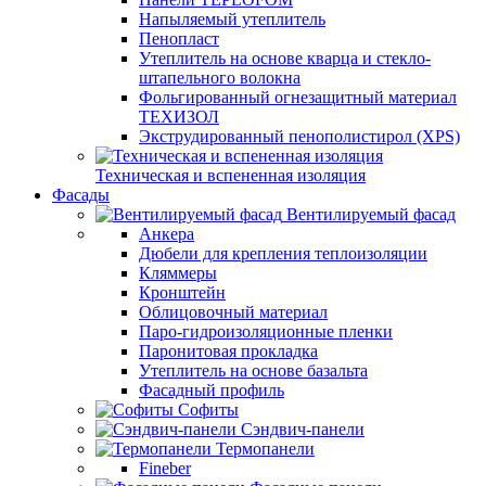
Напыляемый утеплитель
Пенопласт
Утеплитель на основе кварца и стекло-
штапельного волокна
Фольгированный огнезащитный материал
ТЕХИЗОЛ
Экструдированный пенополистирол (XPS)
Техническая и вспененная изоляция
Фасады
Вентилируемый фасад
Анкера
Дюбели для крепления теплоизоляции
Кляммеры
Кронштейн
Облицовочный материал
Паро-гидроизоляционные пленки
Паронитовая прокладка
Утеплитель на основе базальта
Фасадный профиль
Софиты
Сэндвич-панели
Термопанели
Fineber