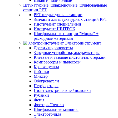
Шланги поливочные
Штукатурные, шпаклевочные, шлифовальные
станции PFT
PFT штукатурные станции
Запчасти для штукатурных станций PFT
Инструмент специальный
Инструмент ШИТРОК
Шлифовальные станции "Мирка" +
расходные материалы
Электроинструмент
Дрели / шуроповерты
Зарядные устройства, аккумуляторы
Клеевые и газовые пистолеты, стержни
Компрессоры и пылесосы
Краскопульты
Лобзики
Миксер
Обогреватели
Перфораторы
Пилы электрические / ножовки
Рубанки
Фены
Фрезеры/Точило
Шлифовальные машины
Электроточила