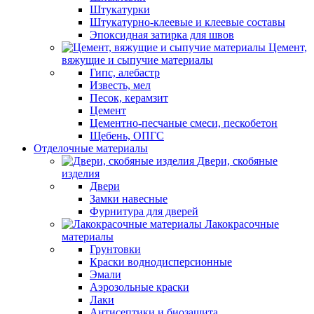
Штукатурки
Штукатурно-клеевые и клеевые составы
Эпоксидная затирка для швов
Цемент,
вяжущие и сыпучие материалы
Гипс, алебастр
Известь, мел
Песок, керамзит
Цемент
Цементно-песчаные смеси, пескобетон
Щебень, ОПГС
Отделочные материалы
Двери, скобяные
изделия
Двери
Замки навесные
Фурнитура для дверей
Лакокрасочные
материалы
Грунтовки
Краски воднодисперсионные
Эмали
Аэрозольные краски
Лаки
Антисептики и биозащита