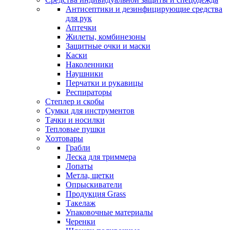
Антисептики и дезинфицирующие средства
для рук
Аптечки
Жилеты, комбинезоны
Защитные очки и маски
Каски
Наколенники
Наушники
Перчатки и рукавицы
Респираторы
Степлер и скобы
Сумки для инструментов
Тачки и носилки
Тепловые пушки
Хозтовары
Грабли
Леска для триммера
Лопаты
Метла, щетки
Опрыскиватели
Продукция Grass
Такелаж
Упаковочные материалы
Черенки