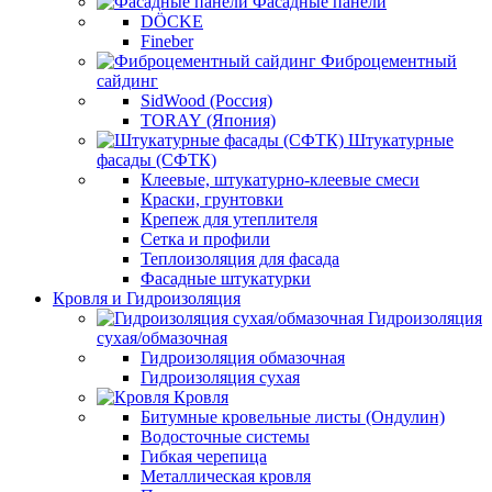
Фасадные панели
DÖCKE
Fineber
Фиброцементный
сайдинг
SidWood (Россия)
TORAY (Япония)
Штукатурные
фасады (СФТК)
Клеевые, штукатурно-клеевые смеси
Краски, грунтовки
Крепеж для утеплителя
Сетка и профили
Теплоизоляция для фасада
Фасадные штукатурки
Кровля и Гидроизоляция
Гидроизоляция
сухая/обмазочная
Гидроизоляция обмазочная
Гидроизоляция сухая
Кровля
Битумные кровельные листы (Ондулин)
Водосточные системы
Гибкая черепица
Металлическая кровля