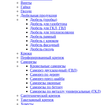
Винты
Гайки
Гвозди
Дюбельная продукция
Дюбель (пробка)
Дюбель для газобетона
Дюбель для ГКЛ, ГВЛ
Дюбель для теплоизоляции
Дюбель рамный
Дюбель с крюком
Дюбель фасадный
Дюбель-гвоздь
Крюки
Перфорированный крепеж
Саморезы
Кровельные саморезы
Саморез двухзаходный (ГВЛ)
Саморез по дереву
Саморез пресс-шайба
Саморезы оконные
Саморезы по бетону
Саморезы по металлу универсальные (ГКЛ)
Сантехнический крепеж
Такелажный крепеж
Хомуты