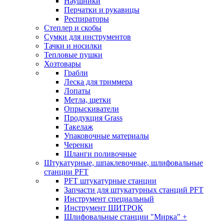
Наушники
Перчатки и рукавицы
Респираторы
Степлер и скобы
Сумки для инструментов
Тачки и носилки
Тепловые пушки
Хозтовары
Грабли
Леска для триммера
Лопаты
Метла, щетки
Опрыскиватели
Продукция Grass
Такелаж
Упаковочные материалы
Черенки
Шланги поливочные
Штукатурные, шпаклевочные, шлифовальные
станции PFT
PFT штукатурные станции
Запчасти для штукатурных станций PFT
Инструмент специальный
Инструмент ШИТРОК
Шлифовальные станции "Мирка" +