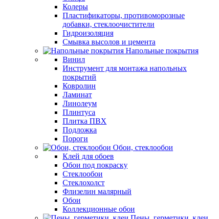
Колеры
Пластификаторы, противоморозные
добавки, стеклоочистители
Гидроизоляция
Смывка высолов и цемента
Напольные покрытия
Винил
Инструмент для монтажа напольных
покрытий
Ковролин
Ламинат
Линолеум
Плинтуса
Плитка ПВХ
Подложка
Пороги
Обои, стеклообои
Клей для обоев
Обои под покраску
Стеклообои
Стеклохолст
Флизелин малярный
Обои
Коллекционные обои
Пены, герметики, клеи