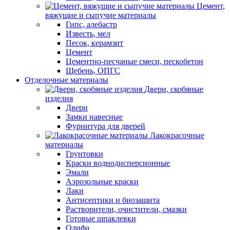
Цемент,
вяжущие и сыпучие материалы
Гипс, алебастр
Известь, мел
Песок, керамзит
Цемент
Цементно-песчаные смеси, пескобетон
Щебень, ОПГС
Отделочные материалы
Двери, скобяные
изделия
Двери
Замки навесные
Фурнитура для дверей
Лакокрасочные
материалы
Грунтовки
Краски воднодисперсионные
Эмали
Аэрозольные краски
Лаки
Антисептики и биозащита
Растворители, очистители, смазки
Готовые шпаклевки
Олифа