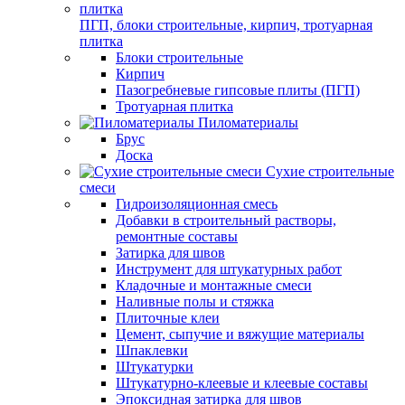
ПГП, блоки строительные, кирпич, тротуарная
плитка
Блоки строительные
Кирпич
Пазогребневые гипсовые плиты (ПГП)
Тротуарная плитка
Пиломатериалы
Брус
Доска
Сухие строительные
смеси
Гидроизоляционная смесь
Добавки в строительный растворы,
ремонтные составы
Затирка для швов
Инструмент для штукатурных работ
Кладочные и монтажные смеси
Наливные полы и стяжка
Плиточные клеи
Цемент, сыпучие и вяжущие материалы
Шпаклевки
Штукатурки
Штукатурно-клеевые и клеевые составы
Эпоксидная затирка для швов