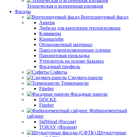
Техническая и вспененная изоляция
Фасады
Вентилируемый фасад
Анкера
Дюбели для крепления теплоизоляции
Кляммеры
Кронштейн
Облицовочный материал
Паро-гидроизоляционные пленки
Паронитовая прокладка
Утеплитель на основе базальта
Фасадный профиль
Софиты
Сэндвич-панели
Термопанели
Fineber
Фасадные панели
DÖCKE
Fineber
Фиброцементный
сайдинг
SidWood (Россия)
TORAY (Япония)
Штукатурные