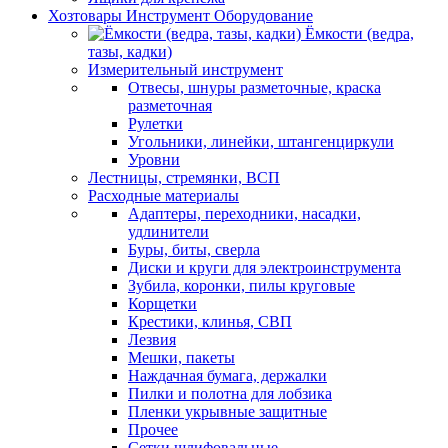
Хозтовары Инструмент Оборудование
Ёмкости (ведра,
тазы, кадки)
Измерительный инструмент
Отвесы, шнуры разметочные, краска
разметочная
Рулетки
Угольники, линейки, штангенциркули
Уровни
Лестницы, стремянки, ВСП
Расходные материалы
Адаптеры, переходники, насадки,
удлинители
Буры, биты, сверла
Диски и круги для электроинструмента
Зубила, коронки, пилы круговые
Корщетки
Крестики, клинья, СВП
Лезвия
Мешки, пакеты
Наждачная бумага, держалки
Пилки и полотна для лобзика
Пленки укрывные защитные
Прочее
Сетки шлифовальные