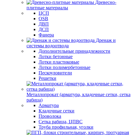
Древесно-
плитные материалы
ЦСП
OSB
ДВП
ДСП
Фанера
Дренаж и
системы водоотвода
Дополнительные принадлежности
Лотки бетонные
Лотки пластиковые
Лотки полимербетонные
Пескоуловители
Решетки
Металлопрокат (арматура, кладочные сетки, сетка
рабица)
Арматура
Кладочные сетки
Проволока
Сетка рабица, ЦПВС
Труба профильная, уголки