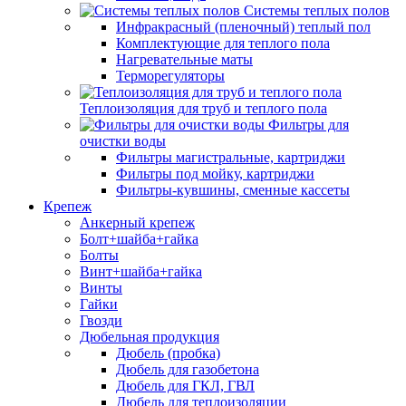
Системы теплых полов
Инфракрасный (пленочный) теплый пол
Комплектующие для теплого пола
Нагревательные маты
Терморегуляторы
Теплоизоляция для труб и теплого пола
Фильтры для
очистки воды
Фильтры магистральные, картриджи
Фильтры под мойку, картриджи
Фильтры-кувшины, сменные кассеты
Крепеж
Анкерный крепеж
Болт+шайба+гайка
Болты
Винт+шайба+гайка
Винты
Гайки
Гвозди
Дюбельная продукция
Дюбель (пробка)
Дюбель для газобетона
Дюбель для ГКЛ, ГВЛ
Дюбель для теплоизоляции