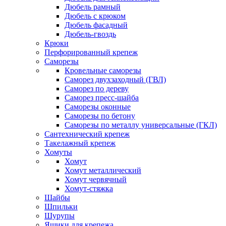
Дюбель рамный
Дюбель с крюком
Дюбель фасадный
Дюбель-гвоздь
Крюки
Перфорированный крепеж
Саморезы
Кровельные саморезы
Саморез двухзаходный (ГВЛ)
Саморез по дереву
Саморез пресс-шайба
Саморезы оконные
Саморезы по бетону
Саморезы по металлу универсальные (ГКЛ)
Сантехнический крепеж
Такелажный крепеж
Хомуты
Хомут
Хомут металлический
Хомут червячный
Хомут-стяжка
Шайбы
Шпильки
Шурупы
Ящики для крепежа