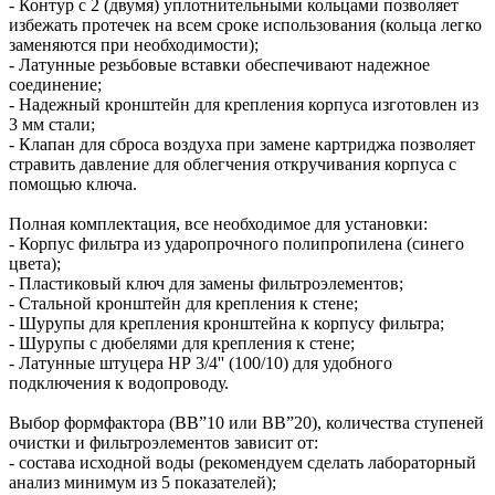
- Контур с 2 (двумя) уплотнительными кольцами позволяет
избежать протечек на всем сроке использования (кольца легко
заменяются при необходимости);
- Латунные резьбовые вставки обеспечивают надежное
соединение;
- Надежный кронштейн для крепления корпуса изготовлен из
3 мм стали;
- Клапан для сброса воздуха при замене картриджа позволяет
стравить давление для облегчения откручивания корпуса с
помощью ключа.
Полная комплектация, все необходимое для установки:
- Корпус фильтра из ударопрочного полипропилена (синего
цвета);
- Пластиковый ключ для замены фильтроэлементов;
- Стальной кронштейн для крепления к стене;
- Шурупы для крепления кронштейна к корпусу фильтра;
- Шурупы с дюбелями для крепления к стене;
- Латунные штуцера НР 3/4'' (100/10) для удобного
подключения к водопроводу.
Выбор формфактора (BB”10 или BB”20), количества ступеней
очистки и фильтроэлементов зависит от:
- состава исходной воды (рекомендуем сделать лабораторный
анализ минимум из 5 показателей);