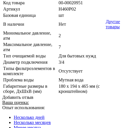
Код товара
00-00020951
Артикул
Н460Р02
Базовая единица
шт
Другие
В наличии
Нет
товары
Минимальное давление,
2
атм
Максимальное давление,
7
атм
Тип очищаемой воды
Для бытовых нужд
Диаметр подключения
3/4
Типы фильтроэлементов в
Отсутствует
комплекте
Проблема воды
Мутная вода
Габаритные размеры в
180 х 194 х 465 мм (с
сборе, ДхШхВ (мм)
кронштейном)
Добавить отзыв
Ваша оценка:
Опыт использования:
Несколько дней
Несколько месяцев
Менее месяца