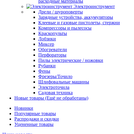
расходные материалы
Электроинструмент
Дрели / шуроповерты
Зарядные устройства, аккумуляторы
Клеевые и газовые пистолеты, стержни
Компрессоры и пылесосы
Краскопульты
Лобзики
Миксер
Обогреватели
Перфораторы
Пилы электрические / ножовки
Рубанки
Фены
Фрезеры/Точило
Шлифовальные машины
Электроточила
Садовая техника
Новые товары (Ещё не обработаны)
Новинки
Популярные товары
Распродажи и скидки
Уцененные товары