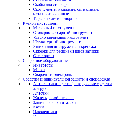
Скобы для степлера
Скотч, ленты малярные, сигнальные,
металлизированные
Тарелки / диски опорные
Ручной инструмент
Малярный инструмент
Столярно-слесарный инструмент
Ударно-рычажный инструмент
Штукатурный инструмент
Ящики для инструмента и крепежа
Скребки для расшивки швов затирки
Стеклорезы
Сварочное оборудование
Инверторы
Маски
Сварочные электроды
Средства индивидуальной защиты и спецодежда
Антисептики и дезинфицирующие средства
для рук
Аптечки
Жилеты, комбинезоны
Защитные очки и маски
Каски
Наколенники