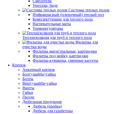
Смесители
Унитазы, биде
Системы теплых полов
Инфракрасный (пленочный) теплый пол
Комплектующие для теплого пола
Нагревательные маты
Терморегуляторы
Теплоизоляция для труб и теплого пола
Фильтры для
очистки воды
Фильтры магистральные, картриджи
Фильтры под мойку, картриджи
Фильтры-кувшины, сменные кассеты
Крепеж
Анкерный крепеж
Болт+шайба+гайка
Болты
Винт+шайба+гайка
Винты
Гайки
Гвозди
Дюбельная продукция
Дюбель (пробка)
Дюбель для газобетона