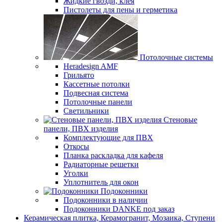
Жидкие гвозди, клея
Пистолеты для пены и герметика
Потолочные системы
Heradesign AMF
Грильято
Кассетные потолки
Подвесная система
Потолочные панели
Светильники
Стеновые
панели, ПВХ изделия
Комплектующие для ПВХ
Откосы
Планка раскладка для кафеля
Радиаторные решетки
Уголки
Уплотнитель для окон
Подоконники
Подоконники в наличии
Подоконники DANKE под заказ
Керамическая плитка, Керамогранит, Мозаика, Ступени