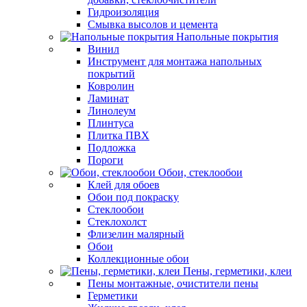
Гидроизоляция
Смывка высолов и цемента
Напольные покрытия
Винил
Инструмент для монтажа напольных
покрытий
Ковролин
Ламинат
Линолеум
Плинтуса
Плитка ПВХ
Подложка
Пороги
Обои, стеклообои
Клей для обоев
Обои под покраску
Стеклообои
Стеклохолст
Флизелин малярный
Обои
Коллекционные обои
Пены, герметики, клеи
Пены монтажные, очистители пены
Герметики