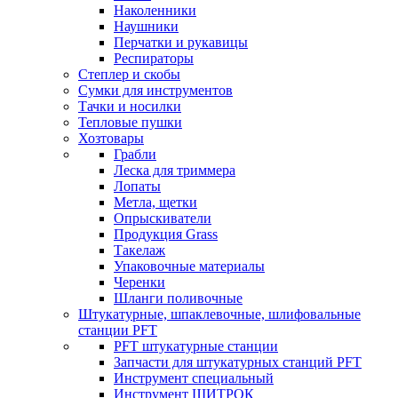
Наколенники
Наушники
Перчатки и рукавицы
Респираторы
Степлер и скобы
Сумки для инструментов
Тачки и носилки
Тепловые пушки
Хозтовары
Грабли
Леска для триммера
Лопаты
Метла, щетки
Опрыскиватели
Продукция Grass
Такелаж
Упаковочные материалы
Черенки
Шланги поливочные
Штукатурные, шпаклевочные, шлифовальные
станции PFT
PFT штукатурные станции
Запчасти для штукатурных станций PFT
Инструмент специальный
Инструмент ШИТРОК