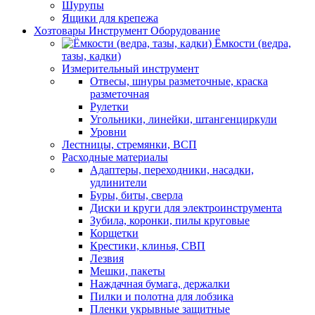
Шурупы
Ящики для крепежа
Хозтовары Инструмент Оборудование
Ёмкости (ведра,
тазы, кадки)
Измерительный инструмент
Отвесы, шнуры разметочные, краска
разметочная
Рулетки
Угольники, линейки, штангенциркули
Уровни
Лестницы, стремянки, ВСП
Расходные материалы
Адаптеры, переходники, насадки,
удлинители
Буры, биты, сверла
Диски и круги для электроинструмента
Зубила, коронки, пилы круговые
Корщетки
Крестики, клинья, СВП
Лезвия
Мешки, пакеты
Наждачная бумага, держалки
Пилки и полотна для лобзика
Пленки укрывные защитные