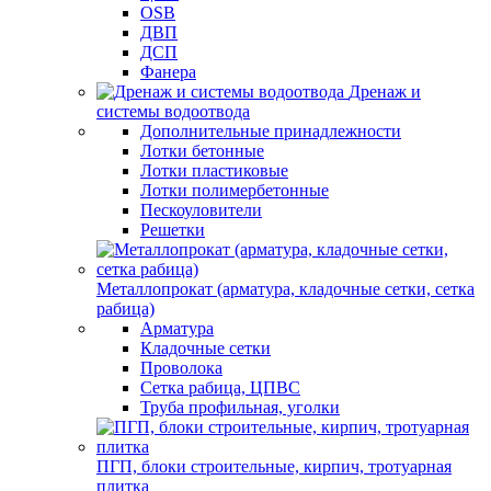
OSB
ДВП
ДСП
Фанера
Дренаж и
системы водоотвода
Дополнительные принадлежности
Лотки бетонные
Лотки пластиковые
Лотки полимербетонные
Пескоуловители
Решетки
Металлопрокат (арматура, кладочные сетки, сетка
рабица)
Арматура
Кладочные сетки
Проволока
Сетка рабица, ЦПВС
Труба профильная, уголки
ПГП, блоки строительные, кирпич, тротуарная
плитка