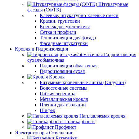
Штукатурные
фасады (СФТК)
Клеевые, штукатурно-клеевые смеси
Краски, грунтовки
Крепеж для утеплителя
Сетка и профили
Теплоизоляция для фасада
Фасадные штукатурки
Кровля и Гидроизоляция
Гидроизоляция
сухая/обмазочная
Гидроизоляция обмазочная
Гидроизоляция сухая
Кровля
Битумные кровельные листы (Ондулин)
Водосточные системы
Гибкая черепица
Металлическая кровля
Пленки для изоляции
Шифер
Наплавляемая кровля
Поликарбонат
Профлист
Электротовары Освещение
Батарейки