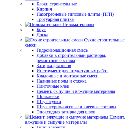
Блоки строительные
Кирпич
Пазогребневые гипсовые плиты (ПГП)
Тротуарная плитка
Пиломатериалы
Брус
Доска
Сухие строительные
смеси
Гидроизоляционная смесь
Добавки в строительный растворы,
ремонтные составы
Затирка для швов
Инструмент для штукатурных работ
Кладочные и монтажные смеси
Наливные полы и стяжка
Плиточные клеи
Цемент, сыпучие и вяжущие материалы
Шпаклевки
Штукатурки
Штукатурно-клеевые и клеевые составы
Эпоксидная затирка для швов
Цемент,
вяжущие и сыпучие материалы
Гипс, алебастр