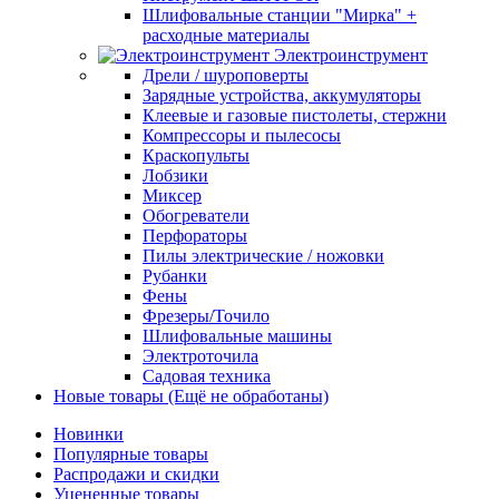
Шлифовальные станции "Мирка" +
расходные материалы
Электроинструмент
Дрели / шуроповерты
Зарядные устройства, аккумуляторы
Клеевые и газовые пистолеты, стержни
Компрессоры и пылесосы
Краскопульты
Лобзики
Миксер
Обогреватели
Перфораторы
Пилы электрические / ножовки
Рубанки
Фены
Фрезеры/Точило
Шлифовальные машины
Электроточила
Садовая техника
Новые товары (Ещё не обработаны)
Новинки
Популярные товары
Распродажи и скидки
Уцененные товары