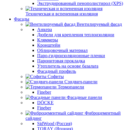
Экструдированный пенополистирол (XPS)
Техническая и вспененная изоляция
Фасады
Вентилируемый фасад
Анкера
Дюбели для крепления теплоизоляции
Кляммеры
Кронштейн
Облицовочный материал
Паро-гидроизоляционные пленки
Паронитовая прокладка
Утеплитель на основе базальта
Фасадный профиль
Софиты
Сэндвич-панели
Термопанели
Fineber
Фасадные панели
DÖCKE
Fineber
Фиброцементный
сайдинг
SidWood (Россия)
TORAY (Япония)