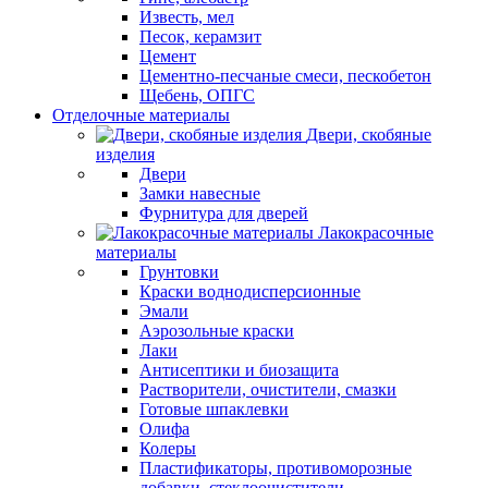
Известь, мел
Песок, керамзит
Цемент
Цементно-песчаные смеси, пескобетон
Щебень, ОПГС
Отделочные материалы
Двери, скобяные
изделия
Двери
Замки навесные
Фурнитура для дверей
Лакокрасочные
материалы
Грунтовки
Краски воднодисперсионные
Эмали
Аэрозольные краски
Лаки
Антисептики и биозащита
Растворители, очистители, смазки
Готовые шпаклевки
Олифа
Колеры
Пластификаторы, противоморозные
добавки, стеклоочистители