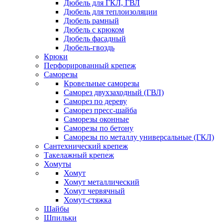
Дюбель для ГКЛ, ГВЛ
Дюбель для теплоизоляции
Дюбель рамный
Дюбель с крюком
Дюбель фасадный
Дюбель-гвоздь
Крюки
Перфорированный крепеж
Саморезы
Кровельные саморезы
Саморез двухзаходный (ГВЛ)
Саморез по дереву
Саморез пресс-шайба
Саморезы оконные
Саморезы по бетону
Саморезы по металлу универсальные (ГКЛ)
Сантехнический крепеж
Такелажный крепеж
Хомуты
Хомут
Хомут металлический
Хомут червячный
Хомут-стяжка
Шайбы
Шпильки