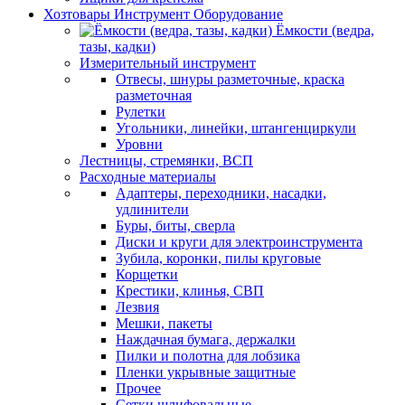
Хозтовары Инструмент Оборудование
Ёмкости (ведра,
тазы, кадки)
Измерительный инструмент
Отвесы, шнуры разметочные, краска
разметочная
Рулетки
Угольники, линейки, штангенциркули
Уровни
Лестницы, стремянки, ВСП
Расходные материалы
Адаптеры, переходники, насадки,
удлинители
Буры, биты, сверла
Диски и круги для электроинструмента
Зубила, коронки, пилы круговые
Корщетки
Крестики, клинья, СВП
Лезвия
Мешки, пакеты
Наждачная бумага, держалки
Пилки и полотна для лобзика
Пленки укрывные защитные
Прочее
Сетки шлифовальные