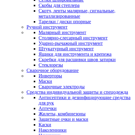
Скобы для степлера
Скотч, ленты малярные, сигнальные,
металлизированные
Тарелки / диски опорные
Ручной инструмент
Малярный инструмент
Столярно-слесарный инструмент
Ударно-рычажный инструмент
Штукатурный инструмент
Ящики для инструмента и крепежа
Скребки для расшивки швов затирки
Стеклорезы
Сварочное оборудование
Инверторы
Маски
Сварочные электроды
Средства индивидуальной защиты и спецодежда
Антисептики и дезинфицирующие средства
для рук
Аптечки
Жилеты, комбинезоны
Защитные очки и маски
Каски
Наколенники