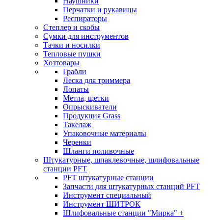
Наушники
Перчатки и рукавицы
Респираторы
Степлер и скобы
Сумки для инструментов
Тачки и носилки
Тепловые пушки
Хозтовары
Грабли
Леска для триммера
Лопаты
Метла, щетки
Опрыскиватели
Продукция Grass
Такелаж
Упаковочные материалы
Черенки
Шланги поливочные
Штукатурные, шпаклевочные, шлифовальные
станции PFT
PFT штукатурные станции
Запчасти для штукатурных станций PFT
Инструмент специальный
Инструмент ШИТРОК
Шлифовальные станции "Мирка" +