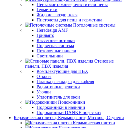
Пены монтажные, очистители пены
Герметики
Жидкие гвозди, клея
Пистолеты для пены и герметика
Потолочные системы
Heradesign AMF
Грильято
Кассетные потолки
Подвесная система
Потолочные панели
Светильники
Стеновые
панели, ПВХ изделия
Комплектующие для ПВХ
Откосы
Планка раскладка для кафеля
Радиаторные решетки
Уголки
Уплотнитель для окон
Подоконники
Подоконники в наличии
Подоконники DANKE под заказ
Керамическая плитка, Керамогранит, Мозаика, Ступени
Керамическая плитка
Керамогранит