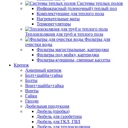
Системы теплых полов
Инфракрасный (пленочный) теплый пол
Комплектующие для теплого пола
Нагревательные маты
Терморегуляторы
Теплоизоляция для труб и теплого пола
Фильтры для
очистки воды
Фильтры магистральные, картриджи
Фильтры под мойку, картриджи
Фильтры-кувшины, сменные кассеты
Крепеж
Анкерный крепеж
Болт+шайба+гайка
Болты
Винт+шайба+гайка
Винты
Гайки
Гвозди
Дюбельная продукция
Дюбель (пробка)
Дюбель для газобетона
Дюбель для ГКЛ, ГВЛ
Дюбель для теплоизоляции