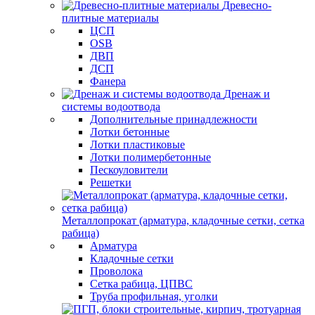
Древесно-
плитные материалы
ЦСП
OSB
ДВП
ДСП
Фанера
Дренаж и
системы водоотвода
Дополнительные принадлежности
Лотки бетонные
Лотки пластиковые
Лотки полимербетонные
Пескоуловители
Решетки
Металлопрокат (арматура, кладочные сетки, сетка
рабица)
Арматура
Кладочные сетки
Проволока
Сетка рабица, ЦПВС
Труба профильная, уголки