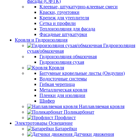
фасады (СФТК)
Клеевые, штукатурно-клеевые смеси
Краски, грунтовки
Крепеж для утеплителя
Сетка и профили
Теплоизоляция для фасада
Фасадные штукатурки
Кровля и Гидроизоляция
Гидроизоляция
сухая/обмазочная
Гидроизоляция обмазочная
Гидроизоляция сухая
Кровля
Битумные кровельные листы (Ондулин)
Водосточные системы
Гибкая черепица
Металлическая кровля
Пленки для изоляции
Шифер
Наплавляемая кровля
Поликарбонат
Профлист
Электротовары Освещение
Батарейки
Датчики движения