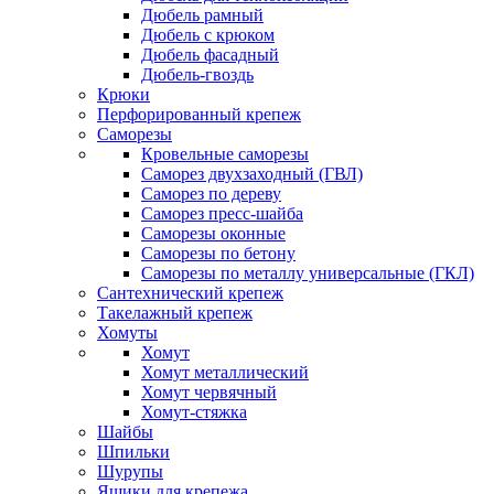
Дюбель рамный
Дюбель с крюком
Дюбель фасадный
Дюбель-гвоздь
Крюки
Перфорированный крепеж
Саморезы
Кровельные саморезы
Саморез двухзаходный (ГВЛ)
Саморез по дереву
Саморез пресс-шайба
Саморезы оконные
Саморезы по бетону
Саморезы по металлу универсальные (ГКЛ)
Сантехнический крепеж
Такелажный крепеж
Хомуты
Хомут
Хомут металлический
Хомут червячный
Хомут-стяжка
Шайбы
Шпильки
Шурупы
Ящики для крепежа