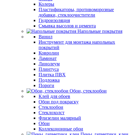
Колеры
Пластификаторы, противоморозные
добавки, стеклоочистители
Гидроизоляция
Смывка высолов и цемента
Напольные покрытия
Винил
Инструмент для монтажа напольных
покрытий
Ковролин
Ламинат
Линолеум
Плинтуса
Плитка ПВХ
Подложка
Пороги
Обои, стеклообои
Клей для обоев
Обои под покраску
Стеклообои
Стеклохолст
Флизелин малярный
Обои
Коллекционные обои
Пены, герметики, клеи