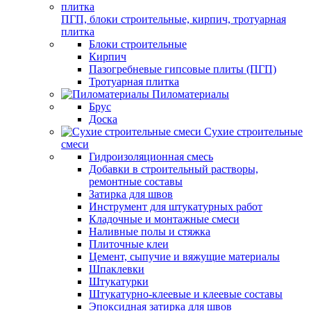
ПГП, блоки строительные, кирпич, тротуарная
плитка
Блоки строительные
Кирпич
Пазогребневые гипсовые плиты (ПГП)
Тротуарная плитка
Пиломатериалы
Брус
Доска
Сухие строительные
смеси
Гидроизоляционная смесь
Добавки в строительный растворы,
ремонтные составы
Затирка для швов
Инструмент для штукатурных работ
Кладочные и монтажные смеси
Наливные полы и стяжка
Плиточные клеи
Цемент, сыпучие и вяжущие материалы
Шпаклевки
Штукатурки
Штукатурно-клеевые и клеевые составы
Эпоксидная затирка для швов