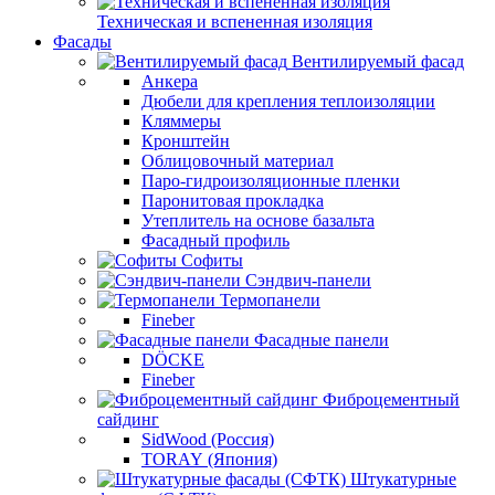
Техническая и вспененная изоляция
Фасады
Вентилируемый фасад
Анкера
Дюбели для крепления теплоизоляции
Кляммеры
Кронштейн
Облицовочный материал
Паро-гидроизоляционные пленки
Паронитовая прокладка
Утеплитель на основе базальта
Фасадный профиль
Софиты
Сэндвич-панели
Термопанели
Fineber
Фасадные панели
DÖCKE
Fineber
Фиброцементный
сайдинг
SidWood (Россия)
TORAY (Япония)
Штукатурные