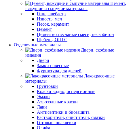
Цемент,
вяжущие и сыпучие материалы
Гипс, алебастр
Известь, мел
Песок, керамзит
Цемент
Цементно-песчаные смеси, пескобетон
Щебень, ОПГС
Отделочные материалы
Двери, скобяные
изделия
Двери
Замки навесные
Фурнитура для дверей
Лакокрасочные
материалы
Грунтовки
Краски воднодисперсионные
Эмали
Аэрозольные краски
Лаки
Антисептики и биозащита
Растворители, очистители, смазки
Готовые шпаклевки
Олифа