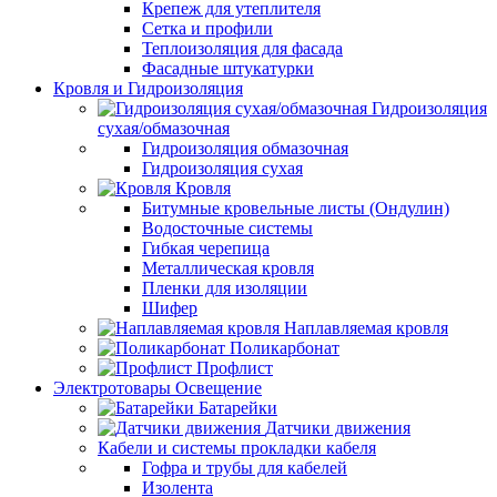
Крепеж для утеплителя
Сетка и профили
Теплоизоляция для фасада
Фасадные штукатурки
Кровля и Гидроизоляция
Гидроизоляция
сухая/обмазочная
Гидроизоляция обмазочная
Гидроизоляция сухая
Кровля
Битумные кровельные листы (Ондулин)
Водосточные системы
Гибкая черепица
Металлическая кровля
Пленки для изоляции
Шифер
Наплавляемая кровля
Поликарбонат
Профлист
Электротовары Освещение
Батарейки
Датчики движения
Кабели и системы прокладки кабеля
Гофра и трубы для кабелей
Изолента