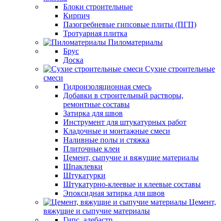
Блоки строительные
Кирпич
Пазогребневые гипсовые плиты (ПГП)
Тротуарная плитка
Пиломатериалы
Брус
Доска
Сухие строительные
смеси
Гидроизоляционная смесь
Добавки в строительный растворы,
ремонтные составы
Затирка для швов
Инструмент для штукатурных работ
Кладочные и монтажные смеси
Наливные полы и стяжка
Плиточные клеи
Цемент, сыпучие и вяжущие материалы
Шпаклевки
Штукатурки
Штукатурно-клеевые и клеевые составы
Эпоксидная затирка для швов
Цемент,
вяжущие и сыпучие материалы
Гипс, алебастр