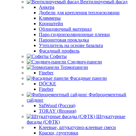
Вентилируемый фасад
Анкера
Дюбели для крепления теплоизоляции
Кляммеры
Кронштейн
Облицовочный материал
Паро-гидроизоляционные пленки
Паронитовая прокладка
Утеплитель на основе базальта
Фасадный профиль
Софиты
Сэндвич-панели
Термопанели
Fineber
Фасадные панели
DÖCKE
Fineber
Фиброцементный
сайдинг
SidWood (Россия)
TORAY (Япония)
Штукатурные
фасады (СФТК)
Клеевые, штукатурно-клеевые смеси
Краски, грунтовки