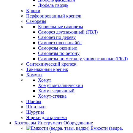
Дюбель-гвоздь
Крюки
Перфорированный крепеж
Саморезы
Кровельные саморезы
Саморез двухзаходный (ГВЛ)
Саморез по дереву
Саморез пресс-шайба
Саморезы оконные
Саморезы по бетону
Саморезы по металлу универсальные (ГКЛ)
Сантехнический крепеж
Такелажный крепеж
Хомуты
Хомут
Хомут металлический
Хомут червячный
Хомут-стяжка
Шайбы
Шпильки
Шурупы
Ящики для крепежа
Хозтовары Инструмент Оборудование
Ёмкости (ведра,