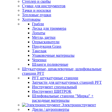
Степлер и скобы
Сумки для инструментов
Тачки и носилки
Тепловые пушки
Хозтовары
Грабли
Леска для триммера
Лопаты
Метла, щетки
Опрыскиватели
Продукция Grass
Такелаж
Упаковочные материалы
Черенки
Шланги поливочные
Штукатурные, шпаклевочные, шлифовальные
станции PFT
PFT штукатурные станции
Запчасти для штукатурных станций PFT
Инструмент специальный
Инструмент ШИТРОК
Шлифовальные станции "Мирка" +
расходные материалы
Электроинструмент
Дрели / шуроповерты