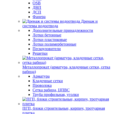
OSB
ДВП
ДСП
Фанера
Дренаж и
системы водоотвода
Дополнительные принадлежности
Лотки бетонные
Лотки пластиковые
Лотки полимербетонные
Пескоуловители
Решетки
Металлопрокат (арматура, кладочные сетки, сетка
рабица)
Арматура
Кладочные сетки
Проволока
Сетка рабица, ЦПВС
Труба профильная, уголки
ПГП, блоки строительные, кирпич, тротуарная
плитка