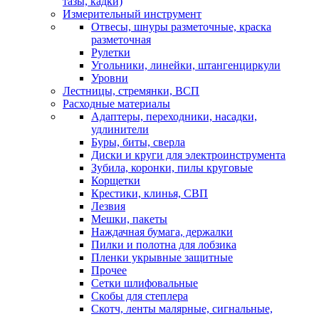
тазы, кадки)
Измерительный инструмент
Отвесы, шнуры разметочные, краска
разметочная
Рулетки
Угольники, линейки, штангенциркули
Уровни
Лестницы, стремянки, ВСП
Расходные материалы
Адаптеры, переходники, насадки,
удлинители
Буры, биты, сверла
Диски и круги для электроинструмента
Зубила, коронки, пилы круговые
Корщетки
Крестики, клинья, СВП
Лезвия
Мешки, пакеты
Наждачная бумага, держалки
Пилки и полотна для лобзика
Пленки укрывные защитные
Прочее
Сетки шлифовальные
Скобы для степлера
Скотч, ленты малярные, сигнальные,