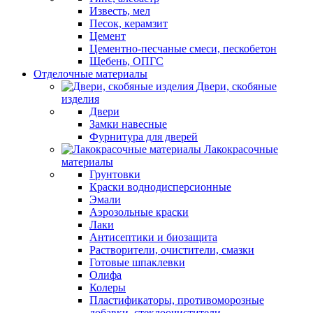
Известь, мел
Песок, керамзит
Цемент
Цементно-песчаные смеси, пескобетон
Щебень, ОПГС
Отделочные материалы
Двери, скобяные
изделия
Двери
Замки навесные
Фурнитура для дверей
Лакокрасочные
материалы
Грунтовки
Краски воднодисперсионные
Эмали
Аэрозольные краски
Лаки
Антисептики и биозащита
Растворители, очистители, смазки
Готовые шпаклевки
Олифа
Колеры
Пластификаторы, противоморозные
добавки, стеклоочистители