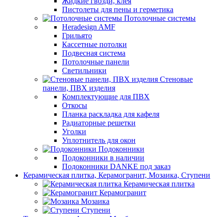
Жидкие гвозди, клея
Пистолеты для пены и герметика
Потолочные системы
Heradesign AMF
Грильято
Кассетные потолки
Подвесная система
Потолочные панели
Светильники
Стеновые
панели, ПВХ изделия
Комплектующие для ПВХ
Откосы
Планка раскладка для кафеля
Радиаторные решетки
Уголки
Уплотнитель для окон
Подоконники
Подоконники в наличии
Подоконники DANKE под заказ
Керамическая плитка, Керамогранит, Мозаика, Ступени
Керамическая плитка
Керамогранит
Мозаика
Ступени