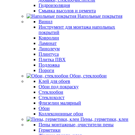
Гидроизоляция
Смывка высолов и цемента
Напольные покрытия
Винил
Инструмент для монтажа напольных
покрытий
Ковролин
Ламинат
Линолеум
Плинтуса
Плитка ПВХ
Подложка
Пороги
Обои, стеклообои
Клей для обоев
Обои под покраску
Стеклообои
Стеклохолст
Флизелин малярный
Обои
Коллекционные обои
Пены, герметики, клеи
Пены монтажные, очистители пены
Герметики