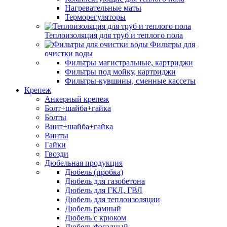
Нагревательные маты
Терморегуляторы
Теплоизоляция для труб и теплого пола
Фильтры для
очистки воды
Фильтры магистральные, картриджи
Фильтры под мойку, картриджи
Фильтры-кувшины, сменные кассеты
Крепеж
Анкерный крепеж
Болт+шайба+гайка
Болты
Винт+шайба+гайка
Винты
Гайки
Гвозди
Дюбельная продукция
Дюбель (пробка)
Дюбель для газобетона
Дюбель для ГКЛ, ГВЛ
Дюбель для теплоизоляции
Дюбель рамный
Дюбель с крюком
Дюбель фасадный