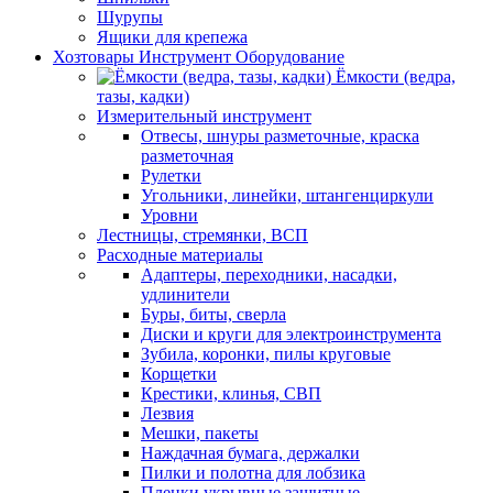
Шурупы
Ящики для крепежа
Хозтовары Инструмент Оборудование
Ёмкости (ведра,
тазы, кадки)
Измерительный инструмент
Отвесы, шнуры разметочные, краска
разметочная
Рулетки
Угольники, линейки, штангенциркули
Уровни
Лестницы, стремянки, ВСП
Расходные материалы
Адаптеры, переходники, насадки,
удлинители
Буры, биты, сверла
Диски и круги для электроинструмента
Зубила, коронки, пилы круговые
Корщетки
Крестики, клинья, СВП
Лезвия
Мешки, пакеты
Наждачная бумага, держалки
Пилки и полотна для лобзика
Пленки укрывные защитные