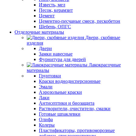
Известь, мел
Песок, керамзит
Цемент
Цементно-песчаные смеси, пескобетон
Щебень, ОПГС
Отделочные материалы
Двери, скобяные
изделия
Двери
Замки навесные
Фурнитура для дверей
Лакокрасочные
материалы
Грунтовки
Краски воднодисперсионные
Эмали
Аэрозольные краски
Лаки
Антисептики и биозащита
Растворители, очистители, смазки
Готовые шпаклевки
Олифа
Колеры
Пластификаторы, противоморозные
добавки, стеклоочистители