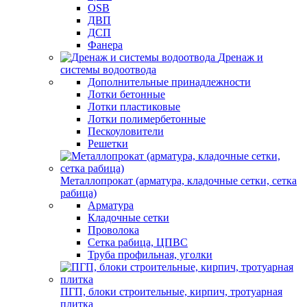
OSB
ДВП
ДСП
Фанера
Дренаж и
системы водоотвода
Дополнительные принадлежности
Лотки бетонные
Лотки пластиковые
Лотки полимербетонные
Пескоуловители
Решетки
Металлопрокат (арматура, кладочные сетки, сетка
рабица)
Арматура
Кладочные сетки
Проволока
Сетка рабица, ЦПВС
Труба профильная, уголки
ПГП, блоки строительные, кирпич, тротуарная
плитка