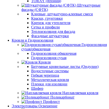
TORAY (Япония)
Штукатурные
фасады (СФТК)
Клеевые, штукатурно-клеевые смеси
Краски, грунтовки
Крепеж для утеплителя
Сетка и профили
Теплоизоляция для фасада
Фасадные штукатурки
Кровля и Гидроизоляция
Гидроизоляция
сухая/обмазочная
Гидроизоляция обмазочная
Гидроизоляция сухая
Кровля
Битумные кровельные листы (Ондулин)
Водосточные системы
Гибкая черепица
Металлическая кровля
Пленки для изоляции
Шифер
Наплавляемая кровля
Поликарбонат
Профлист
Электротовары Освещение