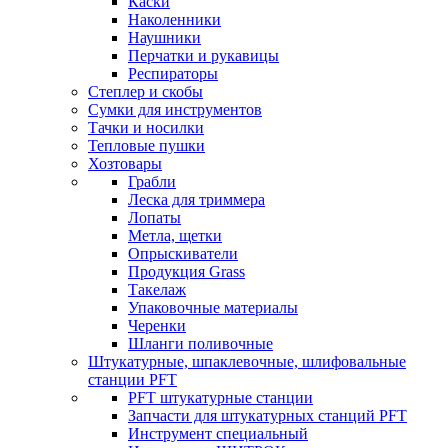
Каски
Наколенники
Наушники
Перчатки и рукавицы
Респираторы
Степлер и скобы
Сумки для инструментов
Тачки и носилки
Тепловые пушки
Хозтовары
Грабли
Леска для триммера
Лопаты
Метла, щетки
Опрыскиватели
Продукция Grass
Такелаж
Упаковочные материалы
Черенки
Шланги поливочные
Штукатурные, шпаклевочные, шлифовальные
станции PFT
PFT штукатурные станции
Запчасти для штукатурных станций PFT
Инструмент специальный