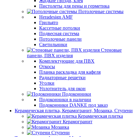
Жидкие гвозди, клея
Пистолеты для пены и герметика
Потолочные системы
Heradesign AMF
Грильято
Кассетные потолки
Подвесная система
Потолочные панели
Светильники
Стеновые
панели, ПВХ изделия
Комплектующие для ПВХ
Откосы
Планка раскладка для кафеля
Радиаторные решетки
Уголки
Уплотнитель для окон
Подоконники
Подоконники в наличии
Подоконники DANKE под заказ
Керамическая плитка, Керамогранит, Мозаика, Ступени
Керамическая плитка
Керамогранит
Мозаика
Ступени