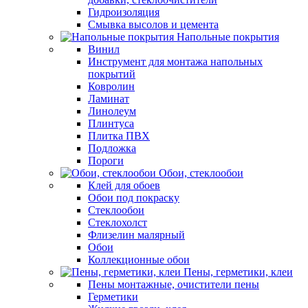
Гидроизоляция
Смывка высолов и цемента
Напольные покрытия
Винил
Инструмент для монтажа напольных
покрытий
Ковролин
Ламинат
Линолеум
Плинтуса
Плитка ПВХ
Подложка
Пороги
Обои, стеклообои
Клей для обоев
Обои под покраску
Стеклообои
Стеклохолст
Флизелин малярный
Обои
Коллекционные обои
Пены, герметики, клеи
Пены монтажные, очистители пены
Герметики