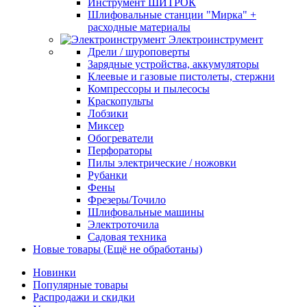
Инструмент ШИТРОК
Шлифовальные станции "Мирка" +
расходные материалы
Электроинструмент
Дрели / шуроповерты
Зарядные устройства, аккумуляторы
Клеевые и газовые пистолеты, стержни
Компрессоры и пылесосы
Краскопульты
Лобзики
Миксер
Обогреватели
Перфораторы
Пилы электрические / ножовки
Рубанки
Фены
Фрезеры/Точило
Шлифовальные машины
Электроточила
Садовая техника
Новые товары (Ещё не обработаны)
Новинки
Популярные товары
Распродажи и скидки