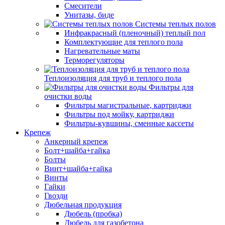
Смесители
Унитазы, биде
Системы теплых полов
Инфракрасный (пленочный) теплый пол
Комплектующие для теплого пола
Нагревательные маты
Терморегуляторы
Теплоизоляция для труб и теплого пола
Фильтры для
очистки воды
Фильтры магистральные, картриджи
Фильтры под мойку, картриджи
Фильтры-кувшины, сменные кассеты
Крепеж
Анкерный крепеж
Болт+шайба+гайка
Болты
Винт+шайба+гайка
Винты
Гайки
Гвозди
Дюбельная продукция
Дюбель (пробка)
Дюбель для газобетона