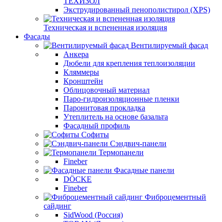
ТЕХИЗОЛ
Экструдированный пенополистирол (XPS)
Техническая и вспененная изоляция
Фасады
Вентилируемый фасад
Анкера
Дюбели для крепления теплоизоляции
Кляммеры
Кронштейн
Облицовочный материал
Паро-гидроизоляционные пленки
Паронитовая прокладка
Утеплитель на основе базальта
Фасадный профиль
Софиты
Сэндвич-панели
Термопанели
Fineber
Фасадные панели
DÖCKE
Fineber
Фиброцементный
сайдинг
SidWood (Россия)