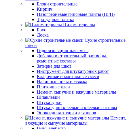
Блоки строительные
Кирпич
Пазогребневые гипсовые плиты (ПГП)
Тротуарная плитка
Пиломатериалы
Брус
Доска
Сухие строительные
смеси
Гидроизоляционная смесь
Добавки в строительный растворы,
ремонтные составы
Затирка для швов
Инструмент для штукатурных работ
Кладочные и монтажные смеси
Наливные полы и стяжка
Плиточные клеи
Цемент, сыпучие и вяжущие материалы
Шпаклевки
Штукатурки
Штукатурно-клеевые и клеевые составы
Эпоксидная затирка для швов
Цемент,
вяжущие и сыпучие материалы
Гипс, алебастр