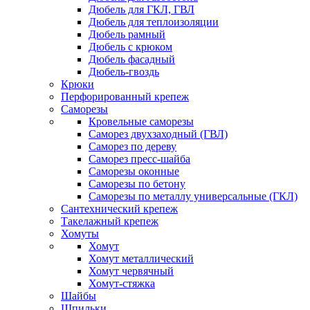
Дюбель для ГКЛ, ГВЛ
Дюбель для теплоизоляции
Дюбель рамный
Дюбель с крюком
Дюбель фасадный
Дюбель-гвоздь
Крюки
Перфорированный крепеж
Саморезы
Кровельные саморезы
Саморез двухзаходный (ГВЛ)
Саморез по дереву
Саморез пресс-шайба
Саморезы оконные
Саморезы по бетону
Саморезы по металлу универсальные (ГКЛ)
Сантехнический крепеж
Такелажный крепеж
Хомуты
Хомут
Хомут металлический
Хомут червячный
Хомут-стяжка
Шайбы
Шпильки