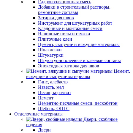
Гидроизоляционная смесь
Добавки в строительный растворы,
ремонтные составы
Затирка для швов
Инструмент для штукатурных работ
Кладочные и монтажные смеси
Наливные полы и стяжка
Плиточные клеи
Цемент, сыпучие и вяжущие материалы
Шпаклевки
Штукатурки
Штукатурно-клеевые и клеевые составы
Эпоксидная затирка для швов
Цемент,
вяжущие и сыпучие материалы
Гипс, алебастр
Известь, мел
Песок, керамзит
Цемент
Цементно-песчаные смеси, пескобетон
Щебень, ОПГС
Отделочные материалы
Двери, скобяные
изделия
Двери