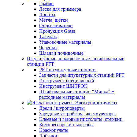
Грабли
Леска для триммера
Лопаты
Метла, щетки
Опрыскиватели
Продукция Grass
Такелаж
Упаковочные материалы
Черенки
Шланги поливочные
Штукатурные, шпаклевочные, шлифовальные
станции PFT
PFT штукатурные станции
Запчасти для штукатурных станций PFT
Инструмент специальный
Инструмент ШИТРОК
Шлифовальные станции "Мирка" +
расходные материалы
Электроинструмент
Дрели / шуроповерты
Зарядные устройства, аккумуляторы
Клеевые и газовые пистолеты, стержни
Компрессоры и пылесосы
Краскопульты
Лобзики