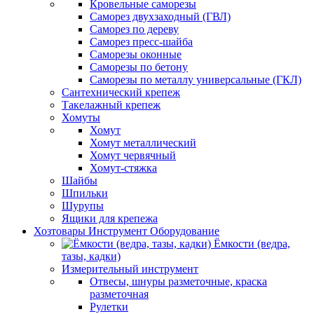
Кровельные саморезы
Саморез двухзаходный (ГВЛ)
Саморез по дереву
Саморез пресс-шайба
Саморезы оконные
Саморезы по бетону
Саморезы по металлу универсальные (ГКЛ)
Сантехнический крепеж
Такелажный крепеж
Хомуты
Хомут
Хомут металлический
Хомут червячный
Хомут-стяжка
Шайбы
Шпильки
Шурупы
Ящики для крепежа
Хозтовары Инструмент Оборудование
Ёмкости (ведра,
тазы, кадки)
Измерительный инструмент
Отвесы, шнуры разметочные, краска
разметочная
Рулетки