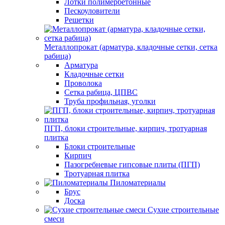
Лотки полимербетонные
Пескоуловители
Решетки
Металлопрокат (арматура, кладочные сетки, сетка
рабица)
Арматура
Кладочные сетки
Проволока
Сетка рабица, ЦПВС
Труба профильная, уголки
ПГП, блоки строительные, кирпич, тротуарная
плитка
Блоки строительные
Кирпич
Пазогребневые гипсовые плиты (ПГП)
Тротуарная плитка
Пиломатериалы
Брус
Доска
Сухие строительные
смеси