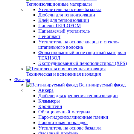
Теплоизоляционные материалы
Утеплитель на основе базальта
Дюбели для теплоизоляции
Клей для теплоизоляции
Панели TEPLOFOM
Напыляемый утеплитель
Пенопласт
Утеплитель на основе кварца и стекло-
штапельного волокна
Фольгированный огнезащитный материал
ТЕХИЗОЛ
Экструдированный пенополистирол (XPS)
Техническая и вспененная изоляция
Фасады
Вентилируемый фасад
Анкера
Дюбели для крепления теплоизоляции
Кляммеры
Кронштейн
Облицовочный материал
Паро-гидроизоляционные пленки
Паронитовая прокладка
Утеплитель на основе базальта
Фасадный профиль