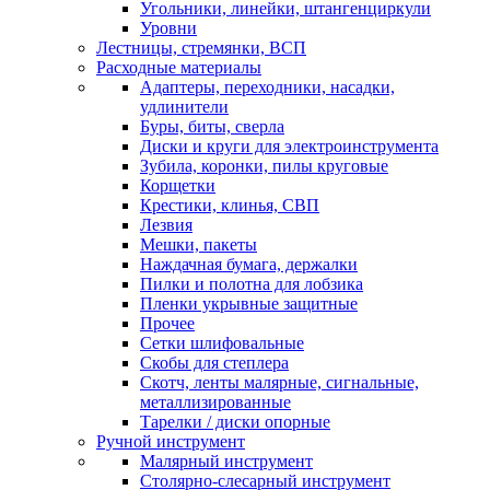
Угольники, линейки, штангенциркули
Уровни
Лестницы, стремянки, ВСП
Расходные материалы
Адаптеры, переходники, насадки,
удлинители
Буры, биты, сверла
Диски и круги для электроинструмента
Зубила, коронки, пилы круговые
Корщетки
Крестики, клинья, СВП
Лезвия
Мешки, пакеты
Наждачная бумага, держалки
Пилки и полотна для лобзика
Пленки укрывные защитные
Прочее
Сетки шлифовальные
Скобы для степлера
Скотч, ленты малярные, сигнальные,
металлизированные
Тарелки / диски опорные
Ручной инструмент
Малярный инструмент
Столярно-слесарный инструмент