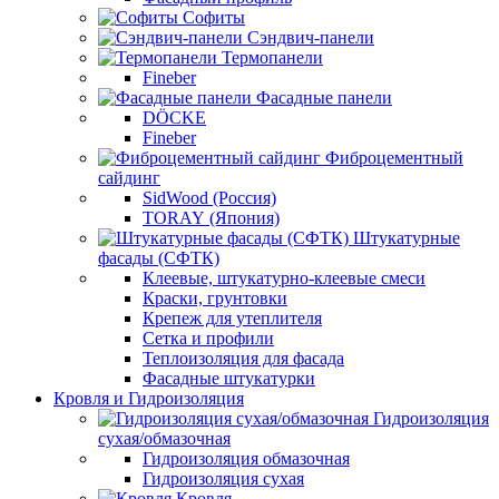
Софиты
Сэндвич-панели
Термопанели
Fineber
Фасадные панели
DÖCKE
Fineber
Фиброцементный
сайдинг
SidWood (Россия)
TORAY (Япония)
Штукатурные
фасады (СФТК)
Клеевые, штукатурно-клеевые смеси
Краски, грунтовки
Крепеж для утеплителя
Сетка и профили
Теплоизоляция для фасада
Фасадные штукатурки
Кровля и Гидроизоляция
Гидроизоляция
сухая/обмазочная
Гидроизоляция обмазочная
Гидроизоляция сухая
Кровля