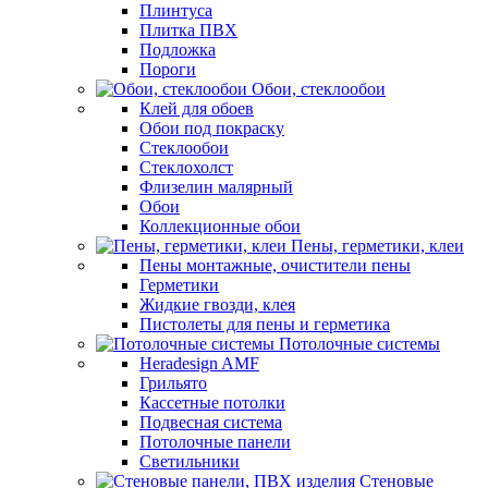
Плинтуса
Плитка ПВХ
Подложка
Пороги
Обои, стеклообои
Клей для обоев
Обои под покраску
Стеклообои
Стеклохолст
Флизелин малярный
Обои
Коллекционные обои
Пены, герметики, клеи
Пены монтажные, очистители пены
Герметики
Жидкие гвозди, клея
Пистолеты для пены и герметика
Потолочные системы
Heradesign AMF
Грильято
Кассетные потолки
Подвесная система
Потолочные панели
Светильники
Стеновые