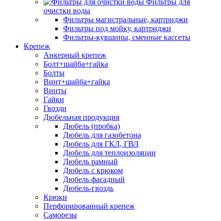
Фильтры для
очистки воды
Фильтры магистральные, картриджи
Фильтры под мойку, картриджи
Фильтры-кувшины, сменные кассеты
Крепеж
Анкерный крепеж
Болт+шайба+гайка
Болты
Винт+шайба+гайка
Винты
Гайки
Гвозди
Дюбельная продукция
Дюбель (пробка)
Дюбель для газобетона
Дюбель для ГКЛ, ГВЛ
Дюбель для теплоизоляции
Дюбель рамный
Дюбель с крюком
Дюбель фасадный
Дюбель-гвоздь
Крюки
Перфорированный крепеж
Саморезы