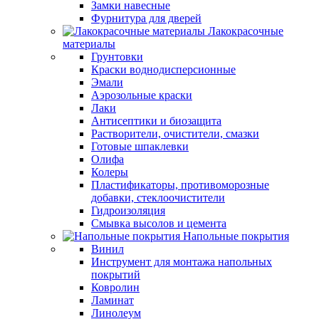
Замки навесные
Фурнитура для дверей
Лакокрасочные
материалы
Грунтовки
Краски воднодисперсионные
Эмали
Аэрозольные краски
Лаки
Антисептики и биозащита
Растворители, очистители, смазки
Готовые шпаклевки
Олифа
Колеры
Пластификаторы, противоморозные
добавки, стеклоочистители
Гидроизоляция
Смывка высолов и цемента
Напольные покрытия
Винил
Инструмент для монтажа напольных
покрытий
Ковролин
Ламинат
Линолеум