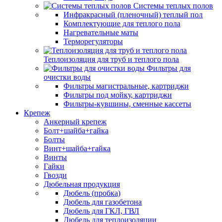
Системы теплых полов
Инфракрасный (пленочный) теплый пол
Комплектующие для теплого пола
Нагревательные маты
Терморегуляторы
Теплоизоляция для труб и теплого пола
Фильтры для
очистки воды
Фильтры магистральные, картриджи
Фильтры под мойку, картриджи
Фильтры-кувшины, сменные кассеты
Крепеж
Анкерный крепеж
Болт+шайба+гайка
Болты
Винт+шайба+гайка
Винты
Гайки
Гвозди
Дюбельная продукция
Дюбель (пробка)
Дюбель для газобетона
Дюбель для ГКЛ, ГВЛ
Дюбель для теплоизоляции