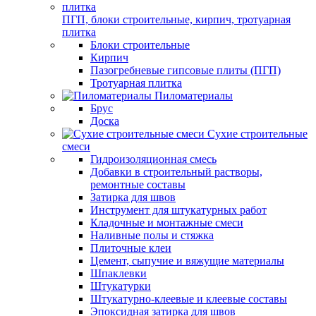
ПГП, блоки строительные, кирпич, тротуарная
плитка
Блоки строительные
Кирпич
Пазогребневые гипсовые плиты (ПГП)
Тротуарная плитка
Пиломатериалы
Брус
Доска
Сухие строительные
смеси
Гидроизоляционная смесь
Добавки в строительный растворы,
ремонтные составы
Затирка для швов
Инструмент для штукатурных работ
Кладочные и монтажные смеси
Наливные полы и стяжка
Плиточные клеи
Цемент, сыпучие и вяжущие материалы
Шпаклевки
Штукатурки
Штукатурно-клеевые и клеевые составы
Эпоксидная затирка для швов