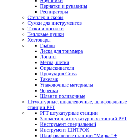
Наушники
Перчатки и рукавицы
Респираторы
Степлер и скобы
Сумки для инструментов
Тачки и носилки
Тепловые пушки
Хозтовары
Грабли
Леска для триммера
Лопаты
Метла, щетки
Опрыскиватели
Продукция Grass
Такелаж
Упаковочные материалы
Черенки
Шланги поливочные
Штукатурные, шпаклевочные, шлифовальные
станции PFT
PFT штукатурные станции
Запчасти для штукатурных станций PFT
Инструмент специальный
Инструмент ШИТРОК
Шлифовальные станции "Мирка" +