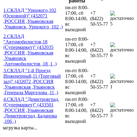
работы
пн-пт 8:00-
1.СКЛАД "Урицкого,102
17:00, сб
+7
(Основной)" (432071
8:00-14:00,
(8422)
,РОССИЯ ,Ульяновская
5
вс
50-55-77
,Ульяновск ,Урицкого ,102 ,)
выходной
2.СКЛАД
пн-пт 8:00-
"Автомобилистов,18
17:00, сб
+7
(Супермаркет)" (432035
8:00-14:00,
(8422)
,РОССИЯ ,Ульяновская
6
вс
50-55-77
,Ульяновск
выходной
,Автомобилистов ,18 ,1 ,)
3.СКЛАД "1-й Проезд
пн-пт 8:00-
Инженерный,11 (Торговый
17:00, сб
+7
зал)" (432072 ,РОССИЯ
8:00-14:00,
(8422)
1
,Ульяновская ,Ульяновск
вс
50-55-77
,Генерала Маргелова ,11 ,)
выходной
4.СКЛАД "Димитровград,
пн-пт 8:00-
(Супермаркет)" (433501
17:00, сб
+7
,РОССИЯ ,Ульяновская
8:00-14:00,
(8422)
3
,Димитровград ,Баданова
вс
50-55-77
,106 ,)
выходной
загрузка карты...