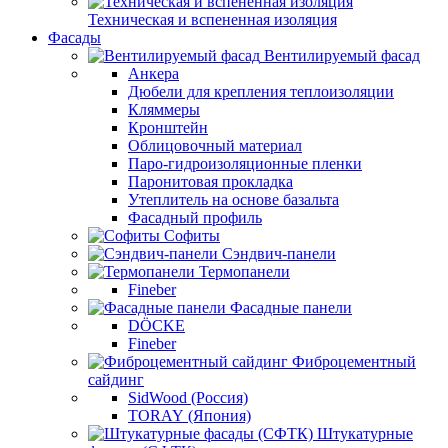
Техническая и вспененная изоляция
Фасады
Вентилируемый фасад
Анкера
Дюбели для крепления теплоизоляции
Кляммеры
Кронштейн
Облицовочный материал
Паро-гидроизоляционные пленки
Паронитовая прокладка
Утеплитель на основе базальта
Фасадный профиль
Софиты
Сэндвич-панели
Термопанели
Fineber
Фасадные панели
DÖCKE
Fineber
Фиброцементный
сайдинг
SidWood (Россия)
TORAY (Япония)
Штукатурные