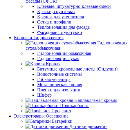
фасады (СФТК)
Клеевые, штукатурно-клеевые смеси
Краски, грунтовки
Крепеж для утеплителя
Сетка и профили
Теплоизоляция для фасада
Фасадные штукатурки
Кровля и Гидроизоляция
Гидроизоляция
сухая/обмазочная
Гидроизоляция обмазочная
Гидроизоляция сухая
Кровля
Битумные кровельные листы (Ондулин)
Водосточные системы
Гибкая черепица
Металлическая кровля
Пленки для изоляции
Шифер
Наплавляемая кровля
Поликарбонат
Профлист
Электротовары Освещение
Батарейки
Датчики движения