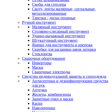
Скобы для степлера
Скотч, ленты малярные, сигнальные,
металлизированные
Тарелки / диски опорные
Ручной инструмент
Малярный инструмент
Столярно-слесарный инструмент
Ударно-рычажный инструмент
Штукатурный инструмент
Ящики для инструмента и крепежа
Скребки для расшивки швов затирки
Стеклорезы
Сварочное оборудование
Инверторы
Маски
Сварочные электроды
Средства индивидуальной защиты и спецодежда
Антисептики и дезинфицирующие средства
для рук
Аптечки
Жилеты, комбинезоны
Защитные очки и маски
Каски
Наколенники