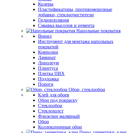
Колеры
Пластификаторы, противоморозные
добавки, стеклоочистители
Гидроизоляция
Смывка высолов и цемента
Напольные покрытия
Винил
Инструмент для монтажа напольных
покрытий
Ковролин
Ламинат
Линолеум
Плинтуса
Плитка ПВХ
Подложка
Пороги
Обои, стеклообои
Клей для обоев
Обои под покраску
Стеклообои
Стеклохолст
Флизелин малярный
Обои
Коллекционные обои
Пены, герметики, клеи