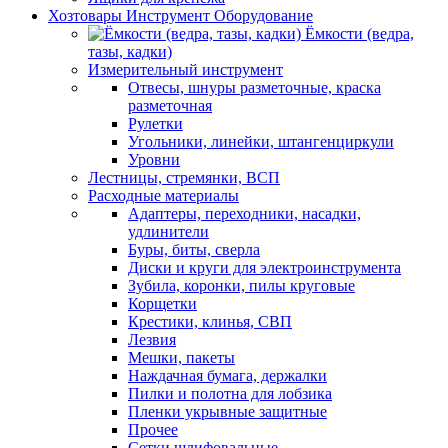
Хозтовары Инструмент Оборудование
Ёмкости (ведра,
тазы, кадки)
Измерительный инструмент
Отвесы, шнуры разметочные, краска
разметочная
Рулетки
Угольники, линейки, штангенциркули
Уровни
Лестницы, стремянки, ВСП
Расходные материалы
Адаптеры, переходники, насадки,
удлинители
Буры, биты, сверла
Диски и круги для электроинструмента
Зубила, коронки, пилы круговые
Корщетки
Крестики, клинья, СВП
Лезвия
Мешки, пакеты
Наждачная бумага, держалки
Пилки и полотна для лобзика
Пленки укрывные защитные
Прочее
Сетки шлифовальные