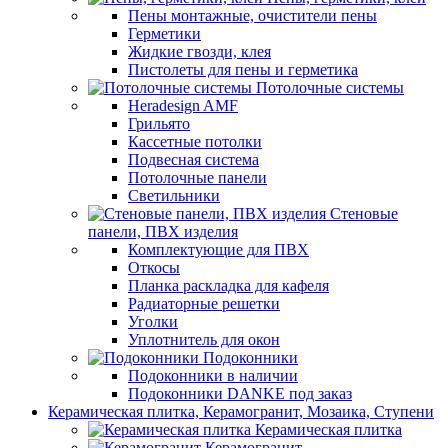
Пены монтажные, очистители пены
Герметики
Жидкие гвозди, клея
Пистолеты для пены и герметика
Потолочные системы
Heradesign AMF
Грильято
Кассетные потолки
Подвесная система
Потолочные панели
Светильники
Стеновые
панели, ПВХ изделия
Комплектующие для ПВХ
Откосы
Планка раскладка для кафеля
Радиаторные решетки
Уголки
Уплотнитель для окон
Подоконники
Подоконники в наличии
Подоконники DANKE под заказ
Керамическая плитка, Керамогранит, Мозаика, Ступени
Керамическая плитка
Керамогранит