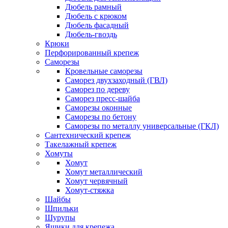
Дюбель рамный
Дюбель с крюком
Дюбель фасадный
Дюбель-гвоздь
Крюки
Перфорированный крепеж
Саморезы
Кровельные саморезы
Саморез двухзаходный (ГВЛ)
Саморез по дереву
Саморез пресс-шайба
Саморезы оконные
Саморезы по бетону
Саморезы по металлу универсальные (ГКЛ)
Сантехнический крепеж
Такелажный крепеж
Хомуты
Хомут
Хомут металлический
Хомут червячный
Хомут-стяжка
Шайбы
Шпильки
Шурупы
Ящики для крепежа