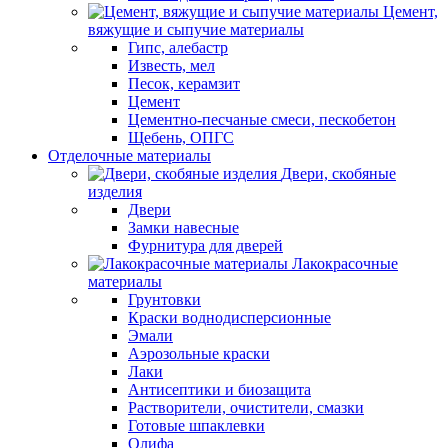
Цемент,
вяжущие и сыпучие материалы
Гипс, алебастр
Известь, мел
Песок, керамзит
Цемент
Цементно-песчаные смеси, пескобетон
Щебень, ОПГС
Отделочные материалы
Двери, скобяные
изделия
Двери
Замки навесные
Фурнитура для дверей
Лакокрасочные
материалы
Грунтовки
Краски воднодисперсионные
Эмали
Аэрозольные краски
Лаки
Антисептики и биозащита
Растворители, очистители, смазки
Готовые шпаклевки
Олифа