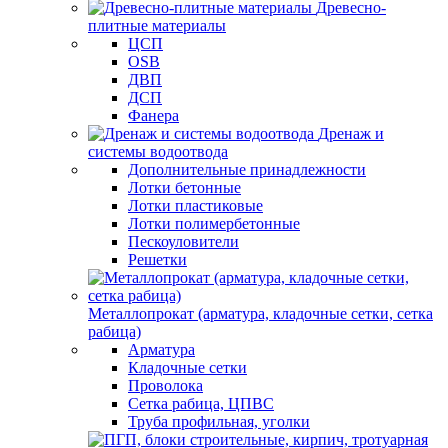
Древесно-
плитные материалы
ЦСП
OSB
ДВП
ДСП
Фанера
Дренаж и
системы водоотвода
Дополнительные принадлежности
Лотки бетонные
Лотки пластиковые
Лотки полимербетонные
Пескоуловители
Решетки
Металлопрокат (арматура, кладочные сетки, сетка
рабица)
Арматура
Кладочные сетки
Проволока
Сетка рабица, ЦПВС
Труба профильная, уголки