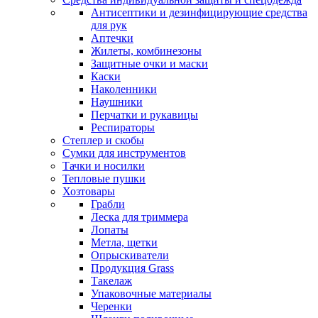
Антисептики и дезинфицирующие средства
для рук
Аптечки
Жилеты, комбинезоны
Защитные очки и маски
Каски
Наколенники
Наушники
Перчатки и рукавицы
Респираторы
Степлер и скобы
Сумки для инструментов
Тачки и носилки
Тепловые пушки
Хозтовары
Грабли
Леска для триммера
Лопаты
Метла, щетки
Опрыскиватели
Продукция Grass
Такелаж
Упаковочные материалы
Черенки