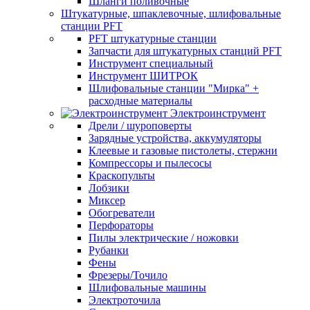
Шланги поливочные
Штукатурные, шпаклевочные, шлифовальные
станции PFT
PFT штукатурные станции
Запчасти для штукатурных станций PFT
Инструмент специальный
Инструмент ШИТРОК
Шлифовальные станции "Мирка" +
расходные материалы
Электроинструмент
Дрели / шуроповерты
Зарядные устройства, аккумуляторы
Клеевые и газовые пистолеты, стержни
Компрессоры и пылесосы
Краскопульты
Лобзики
Миксер
Обогреватели
Перфораторы
Пилы электрические / ножовки
Рубанки
Фены
Фрезеры/Точило
Шлифовальные машины
Электроточила