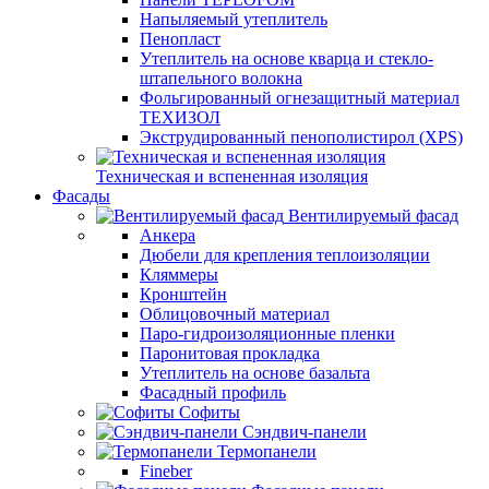
Напыляемый утеплитель
Пенопласт
Утеплитель на основе кварца и стекло-
штапельного волокна
Фольгированный огнезащитный материал
ТЕХИЗОЛ
Экструдированный пенополистирол (XPS)
Техническая и вспененная изоляция
Фасады
Вентилируемый фасад
Анкера
Дюбели для крепления теплоизоляции
Кляммеры
Кронштейн
Облицовочный материал
Паро-гидроизоляционные пленки
Паронитовая прокладка
Утеплитель на основе базальта
Фасадный профиль
Софиты
Сэндвич-панели
Термопанели
Fineber