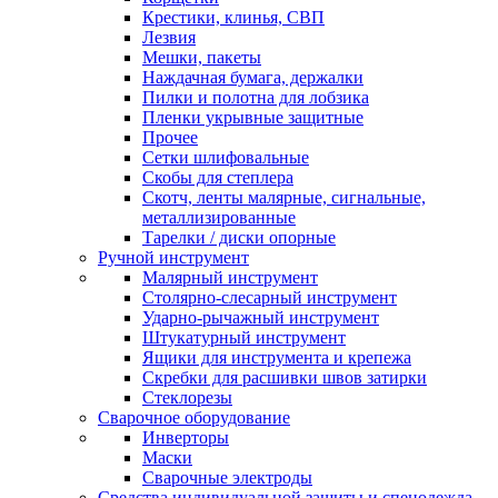
Крестики, клинья, СВП
Лезвия
Мешки, пакеты
Наждачная бумага, держалки
Пилки и полотна для лобзика
Пленки укрывные защитные
Прочее
Сетки шлифовальные
Скобы для степлера
Скотч, ленты малярные, сигнальные,
металлизированные
Тарелки / диски опорные
Ручной инструмент
Малярный инструмент
Столярно-слесарный инструмент
Ударно-рычажный инструмент
Штукатурный инструмент
Ящики для инструмента и крепежа
Скребки для расшивки швов затирки
Стеклорезы
Сварочное оборудование
Инверторы
Маски
Сварочные электроды
Средства индивидуальной защиты и спецодежда