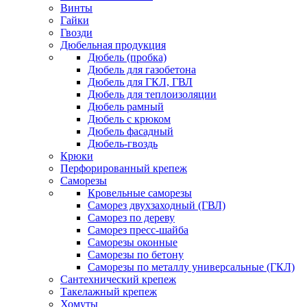
Винты
Гайки
Гвозди
Дюбельная продукция
Дюбель (пробка)
Дюбель для газобетона
Дюбель для ГКЛ, ГВЛ
Дюбель для теплоизоляции
Дюбель рамный
Дюбель с крюком
Дюбель фасадный
Дюбель-гвоздь
Крюки
Перфорированный крепеж
Саморезы
Кровельные саморезы
Саморез двухзаходный (ГВЛ)
Саморез по дереву
Саморез пресс-шайба
Саморезы оконные
Саморезы по бетону
Саморезы по металлу универсальные (ГКЛ)
Сантехнический крепеж
Такелажный крепеж
Хомуты