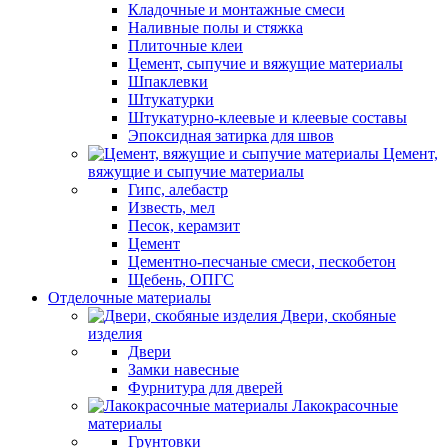
Кладочные и монтажные смеси
Наливные полы и стяжка
Плиточные клеи
Цемент, сыпучие и вяжущие материалы
Шпаклевки
Штукатурки
Штукатурно-клеевые и клеевые составы
Эпоксидная затирка для швов
Цемент,
вяжущие и сыпучие материалы
Гипс, алебастр
Известь, мел
Песок, керамзит
Цемент
Цементно-песчаные смеси, пескобетон
Щебень, ОПГС
Отделочные материалы
Двери, скобяные
изделия
Двери
Замки навесные
Фурнитура для дверей
Лакокрасочные
материалы
Грунтовки