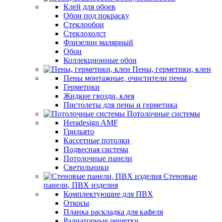
Клей для обоев
Обои под покраску
Стеклообои
Стеклохолст
Флизелин малярный
Обои
Коллекционные обои
Пены, герметики, клеи
Пены монтажные, очистители пены
Герметики
Жидкие гвозди, клея
Пистолеты для пены и герметика
Потолочные системы
Heradesign AMF
Грильято
Кассетные потолки
Подвесная система
Потолочные панели
Светильники
Стеновые
панели, ПВХ изделия
Комплектующие для ПВХ
Откосы
Планка раскладка для кафеля
Радиаторные решетки