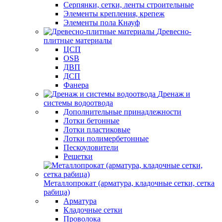
Серпянки, сетки, ленты строительные
Элементы крепления, крепеж
Элементы пола Кнауф
Древесно-
плитные материалы
ЦСП
OSB
ДВП
ДСП
Фанера
Дренаж и
системы водоотвода
Дополнительные принадлежности
Лотки бетонные
Лотки пластиковые
Лотки полимербетонные
Пескоуловители
Решетки
Металлопрокат (арматура, кладочные сетки, сетка
рабица)
Арматура
Кладочные сетки
Проволока