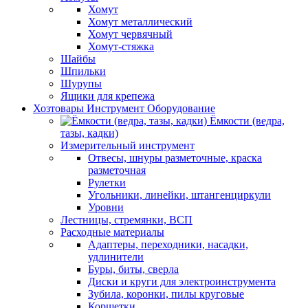
Хомут
Хомут металлический
Хомут червячный
Хомут-стяжка
Шайбы
Шпильки
Шурупы
Ящики для крепежа
Хозтовары Инструмент Оборудование
Ёмкости (ведра,
тазы, кадки)
Измерительный инструмент
Отвесы, шнуры разметочные, краска
разметочная
Рулетки
Угольники, линейки, штангенциркули
Уровни
Лестницы, стремянки, ВСП
Расходные материалы
Адаптеры, переходники, насадки,
удлинители
Буры, биты, сверла
Диски и круги для электроинструмента
Зубила, коронки, пилы круговые
Корщетки