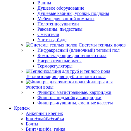
Ванны
Душевое оборудование
Душевые кабины, уголки, поддоны
Мебель для ванной комнаты
Полотенцесушители
Раковины, пьедесталы
Смесители
Унитазы, биде
Системы теплых полов
Инфракрасный (пленочный) теплый пол
Комплектующие для теплого пола
Нагревательные маты
Терморегуляторы
Теплоизоляция для труб и теплого пола
Фильтры для
очистки воды
Фильтры магистральные, картриджи
Фильтры под мойку, картриджи
Фильтры-кувшины, сменные кассеты
Крепеж
Анкерный крепеж
Болт+шайба+гайка
Болты
Винт+шайба+гайка