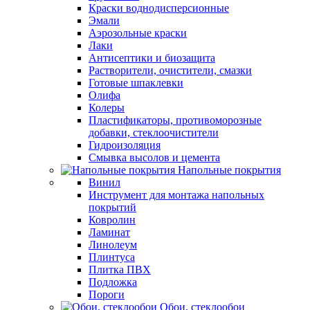
Краски воднодисперсионные
Эмали
Аэрозольные краски
Лаки
Антисептики и биозащита
Растворители, очистители, смазки
Готовые шпаклевки
Олифа
Колеры
Пластификаторы, противоморозные
добавки, стеклоочистители
Гидроизоляция
Смывка высолов и цемента
Напольные покрытия
Винил
Инструмент для монтажа напольных
покрытий
Ковролин
Ламинат
Линолеум
Плинтуса
Плитка ПВХ
Подложка
Пороги
Обои, стеклообои