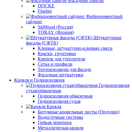
Фасадные панели
DÖCKE
Fineber
Фиброцементный
сайдинг
SidWood (Россия)
TORAY (Япония)
Штукатурные
фасады (СФТК)
Клеевые, штукатурно-клеевые смеси
Краски, грунтовки
Крепеж для утеплителя
Сетка и профили
Теплоизоляция для фасада
Фасадные штукатурки
Кровля и Гидроизоляция
Гидроизоляция
сухая/обмазочная
Гидроизоляция обмазочная
Гидроизоляция сухая
Кровля
Битумные кровельные листы (Ондулин)
Водосточные системы
Гибкая черепица
Металлическая кровля