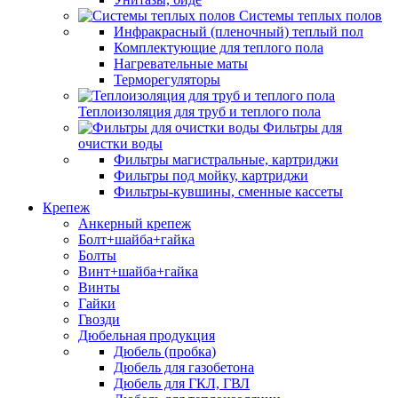
Системы теплых полов
Инфракрасный (пленочный) теплый пол
Комплектующие для теплого пола
Нагревательные маты
Терморегуляторы
Теплоизоляция для труб и теплого пола
Фильтры для
очистки воды
Фильтры магистральные, картриджи
Фильтры под мойку, картриджи
Фильтры-кувшины, сменные кассеты
Крепеж
Анкерный крепеж
Болт+шайба+гайка
Болты
Винт+шайба+гайка
Винты
Гайки
Гвозди
Дюбельная продукция
Дюбель (пробка)
Дюбель для газобетона
Дюбель для ГКЛ, ГВЛ