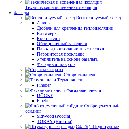
Техническая и вспененная изоляция
Фасады
Вентилируемый фасад
Анкера
Дюбели для крепления теплоизоляции
Кляммеры
Кронштейн
Облицовочный материал
Паро-гидроизоляционные пленки
Паронитовая прокладка
Утеплитель на основе базальта
Фасадный профиль
Софиты
Сэндвич-панели
Термопанели
Fineber
Фасадные панели
DÖCKE
Fineber
Фиброцементный
сайдинг
SidWood (Россия)
TORAY (Япония)
Штукатурные