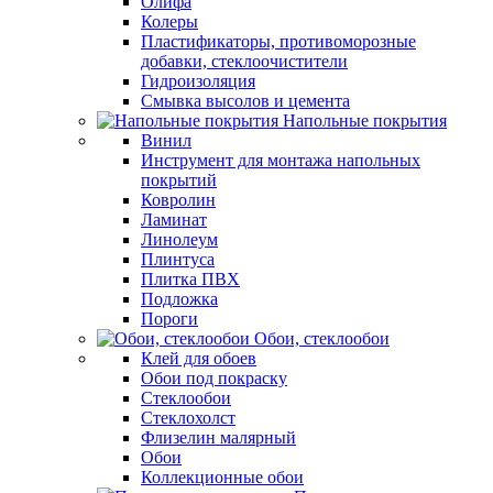
Олифа
Колеры
Пластификаторы, противоморозные
добавки, стеклоочистители
Гидроизоляция
Смывка высолов и цемента
Напольные покрытия
Винил
Инструмент для монтажа напольных
покрытий
Ковролин
Ламинат
Линолеум
Плинтуса
Плитка ПВХ
Подложка
Пороги
Обои, стеклообои
Клей для обоев
Обои под покраску
Стеклообои
Стеклохолст
Флизелин малярный
Обои
Коллекционные обои