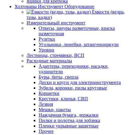
Ящики для крепежа
Хозтовары Инструмент Оборудование
Ёмкости (ведра,
тазы, кадки)
Измерительный инструмент
Отвесы, шнуры разметочные, краска
разметочная
Рулетки
Угольники, линейки, штангенциркули
Уровни
Лестницы, стремянки, ВСП
Расходные материалы
Адаптеры, переходники, насадки,
удлинители
Буры, биты, сверла
Диски и круги для электроинструмента
Зубила, коронки, пилы круговые
Корщетки
Крестики, клинья, СВП
Лезвия
Мешки, пакеты
Наждачная бумага, держалки
Пилки и полотна для лобзика
Пленки укрывные защитные
Прочее