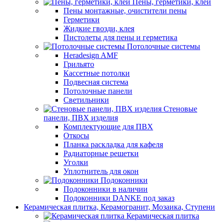
Пены, герметики, клеи
Пены монтажные, очистители пены
Герметики
Жидкие гвозди, клея
Пистолеты для пены и герметика
Потолочные системы
Heradesign AMF
Грильято
Кассетные потолки
Подвесная система
Потолочные панели
Светильники
Стеновые
панели, ПВХ изделия
Комплектующие для ПВХ
Откосы
Планка раскладка для кафеля
Радиаторные решетки
Уголки
Уплотнитель для окон
Подоконники
Подоконники в наличии
Подоконники DANKE под заказ
Керамическая плитка, Керамогранит, Мозаика, Ступени
Керамическая плитка