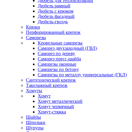
Дюбель для теплоизоляции
Дюбель рамный
Дюбель с крюком
Дюбель фасадный
Дюбель-гвоздь
Крюки
Перфорированный крепеж
Саморезы
Кровельные саморезы
Саморез двухзаходный (ГВЛ)
Саморез по дереву
Саморез пресс-шайба
Саморезы оконные
Саморезы по бетону
Саморезы по металлу универсальные (ГКЛ)
Сантехнический крепеж
Такелажный крепеж
Хомуты
Хомут
Хомут металлический
Хомут червячный
Хомут-стяжка
Шайбы
Шпильки
Шурупы