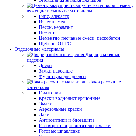
Цемент,
вяжущие и сыпучие материалы
Гипс, алебастр
Известь, мел
Песок, керамзит
Цемент
Цементно-песчаные смеси, пескобетон
Щебень, ОПГС
Отделочные материалы
Двери, скобяные
изделия
Двери
Замки навесные
Фурнитура для дверей
Лакокрасочные
материалы
Грунтовки
Краски воднодисперсионные
Эмали
Аэрозольные краски
Лаки
Антисептики и биозащита
Растворители, очистители, смазки
Готовые шпаклевки