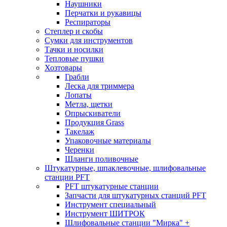
Наушники
Перчатки и рукавицы
Респираторы
Степлер и скобы
Сумки для инструментов
Тачки и носилки
Тепловые пушки
Хозтовары
Грабли
Леска для триммера
Лопаты
Метла, щетки
Опрыскиватели
Продукция Grass
Такелаж
Упаковочные материалы
Черенки
Шланги поливочные
Штукатурные, шпаклевочные, шлифовальные
станции PFT
PFT штукатурные станции
Запчасти для штукатурных станций PFT
Инструмент специальный
Инструмент ШИТРОК
Шлифовальные станции "Мирка" +