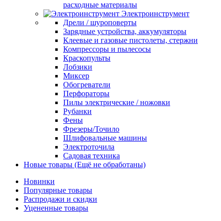
расходные материалы
Электроинструмент
Дрели / шуроповерты
Зарядные устройства, аккумуляторы
Клеевые и газовые пистолеты, стержни
Компрессоры и пылесосы
Краскопульты
Лобзики
Миксер
Обогреватели
Перфораторы
Пилы электрические / ножовки
Рубанки
Фены
Фрезеры/Точило
Шлифовальные машины
Электроточила
Садовая техника
Новые товары (Ещё не обработаны)
Новинки
Популярные товары
Распродажи и скидки
Уцененные товары