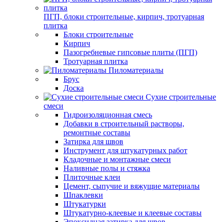
ПГП, блоки строительные, кирпич, тротуарная
плитка
Блоки строительные
Кирпич
Пазогребневые гипсовые плиты (ПГП)
Тротуарная плитка
Пиломатериалы
Брус
Доска
Сухие строительные
смеси
Гидроизоляционная смесь
Добавки в строительный растворы,
ремонтные составы
Затирка для швов
Инструмент для штукатурных работ
Кладочные и монтажные смеси
Наливные полы и стяжка
Плиточные клеи
Цемент, сыпучие и вяжущие материалы
Шпаклевки
Штукатурки
Штукатурно-клеевые и клеевые составы
Эпоксидная затирка для швов