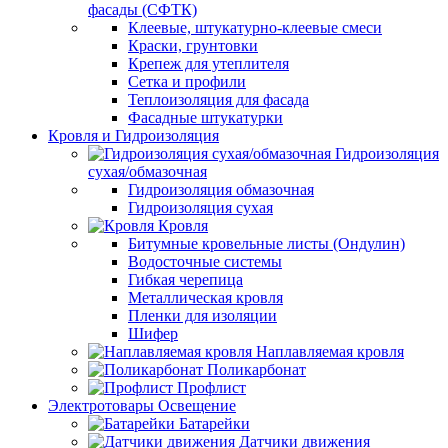
фасады (СФТК)
Клеевые, штукатурно-клеевые смеси
Краски, грунтовки
Крепеж для утеплителя
Сетка и профили
Теплоизоляция для фасада
Фасадные штукатурки
Кровля и Гидроизоляция
Гидроизоляция
сухая/обмазочная
Гидроизоляция обмазочная
Гидроизоляция сухая
Кровля
Битумные кровельные листы (Ондулин)
Водосточные системы
Гибкая черепица
Металлическая кровля
Пленки для изоляции
Шифер
Наплавляемая кровля
Поликарбонат
Профлист
Электротовары Освещение
Батарейки
Датчики движения