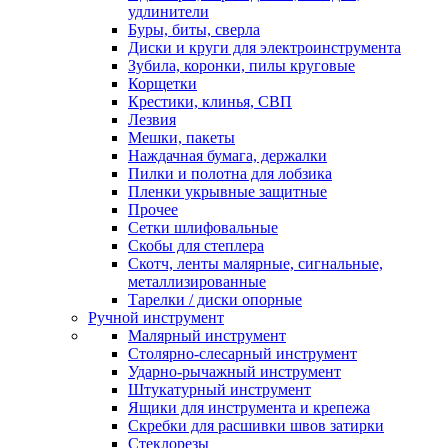
удлинители
Буры, биты, сверла
Диски и круги для электроинструмента
Зубила, коронки, пилы круговые
Корщетки
Крестики, клинья, СВП
Лезвия
Мешки, пакеты
Наждачная бумага, держалки
Пилки и полотна для лобзика
Пленки укрывные защитные
Прочее
Сетки шлифовальные
Скобы для степлера
Скотч, ленты малярные, сигнальные,
металлизированные
Тарелки / диски опорные
Ручной инструмент
Малярный инструмент
Столярно-слесарный инструмент
Ударно-рычажный инструмент
Штукатурный инструмент
Ящики для инструмента и крепежа
Скребки для расшивки швов затирки
Стеклорезы