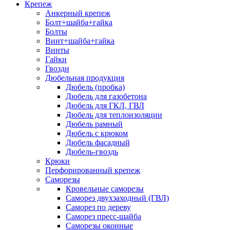
Крепеж
Анкерный крепеж
Болт+шайба+гайка
Болты
Винт+шайба+гайка
Винты
Гайки
Гвозди
Дюбельная продукция
Дюбель (пробка)
Дюбель для газобетона
Дюбель для ГКЛ, ГВЛ
Дюбель для теплоизоляции
Дюбель рамный
Дюбель с крюком
Дюбель фасадный
Дюбель-гвоздь
Крюки
Перфорированный крепеж
Саморезы
Кровельные саморезы
Саморез двухзаходный (ГВЛ)
Саморез по дереву
Саморез пресс-шайба
Саморезы оконные