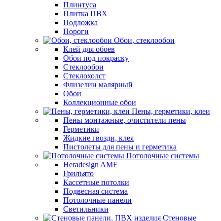
Плинтуса
Плитка ПВХ
Подложка
Пороги
Обои, стеклообои
Клей для обоев
Обои под покраску
Стеклообои
Стеклохолст
Флизелин малярный
Обои
Коллекционные обои
Пены, герметики, клеи
Пены монтажные, очистители пены
Герметики
Жидкие гвозди, клея
Пистолеты для пены и герметика
Потолочные системы
Heradesign AMF
Грильято
Кассетные потолки
Подвесная система
Потолочные панели
Светильники
Стеновые