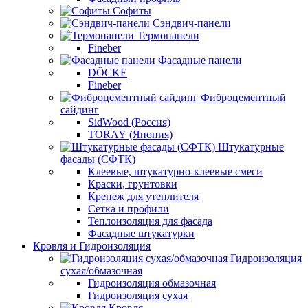
Софиты
Сэндвич-панели
Термопанели
Fineber
Фасадные панели
DÖCKE
Fineber
Фиброцементный
сайдинг
SidWood (Россия)
TORAY (Япония)
Штукатурные
фасады (СФТК)
Клеевые, штукатурно-клеевые смеси
Краски, грунтовки
Крепеж для утеплителя
Сетка и профили
Теплоизоляция для фасада
Фасадные штукатурки
Кровля и Гидроизоляция
Гидроизоляция
сухая/обмазочная
Гидроизоляция обмазочная
Гидроизоляция сухая
Кровля