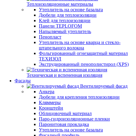
Теплоизоляционные материалы
Утеплитель на основе базальта
Дюбели для теплоизоляции
Клей для теплоизоляции
Панели TEPLOFOM
Напыляемый утеплитель
Пенопласт
Утеплитель на основе кварца и стекло-
штапельного волокна
Фольгированный огнезащитный материал
ТЕХИЗОЛ
Экструдированный пенополистирол (XPS)
Техническая и вспененная изоляция
Фасады
Вентилируемый фасад
Анкера
Дюбели для крепления теплоизоляции
Кляммеры
Кронштейн
Облицовочный материал
Паро-гидроизоляционные пленки
Паронитовая прокладка
Утеплитель на основе базальта
Фасадный профиль