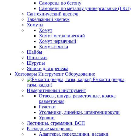
Саморезы по бетону
Саморезы по металлу универсальные (ГКЛ)
Сантехнический крепеж
Такелажный крепеж
Хомуты
Хомут
Хомут металлический
Хомут червячный
Хомут-стяжка
Шайбы
Шпильки
Шурупы
Ящики для крепежа
Хозтовары Инструмент Оборудование
Ёмкости (ведра,
тазы, кадки)
Измерительный инструмент
Отвесы, шнуры разметочные, краска
разметочная
Рулетки
Угольники, линейки, штангенциркули
Уровни
Лестницы, стремянки, ВСП
Расходные материалы
Адаптеры, переходники, насадки,