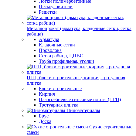
Лотки полимербетонные
Пескоуловители
Решетки
Металлопрокат (арматура, кладочные сетки, сетка
рабица)
Арматура
Кладочные сетки
Проволока
Сетка рабица, ЦПВС
Труба профильная, уголки
ПГП, блоки строительные, кирпич, тротуарная
плитка
Блоки строительные
Кирпич
Пазогребневые гипсовые плиты (ПГП)
Тротуарная плитка
Пиломатериалы
Брус
Доска
Сухие строительные
смеси