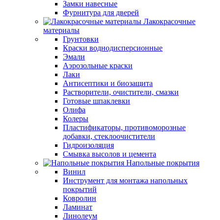
Замки навесные
Фурнитура для дверей
Лакокрасочные
материалы
Грунтовки
Краски воднодисперсионные
Эмали
Аэрозольные краски
Лаки
Антисептики и биозащита
Растворители, очистители, смазки
Готовые шпаклевки
Олифа
Колеры
Пластификаторы, противоморозные
добавки, стеклоочистители
Гидроизоляция
Смывка высолов и цемента
Напольные покрытия
Винил
Инструмент для монтажа напольных
покрытий
Ковролин
Ламинат
Линолеум