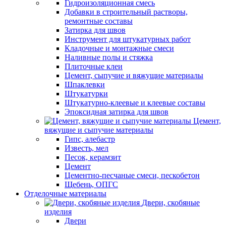
Гидроизоляционная смесь
Добавки в строительный растворы,
ремонтные составы
Затирка для швов
Инструмент для штукатурных работ
Кладочные и монтажные смеси
Наливные полы и стяжка
Плиточные клеи
Цемент, сыпучие и вяжущие материалы
Шпаклевки
Штукатурки
Штукатурно-клеевые и клеевые составы
Эпоксидная затирка для швов
Цемент,
вяжущие и сыпучие материалы
Гипс, алебастр
Известь, мел
Песок, керамзит
Цемент
Цементно-песчаные смеси, пескобетон
Щебень, ОПГС
Отделочные материалы
Двери, скобяные
изделия
Двери