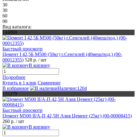
30
30
60
90
Вид каталога:
144069
Быстрый просмотр
Цемент I 42,5Б М500 (50кг) г.Сенгилей (40меш/под.) (00-
00012355)
528 р.
/ шт
В корзину
Подробнее
Купить в 1 клик
Сравнение
В избранное
Наличие:1204
135379
Быстрый просмотр
Цемент М500 II/А-П 42,5Н Азия Цемент (25кг) (00-00008415)
260 р.
/ шт
В корзину