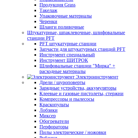
Продукция Grass
Такелаж
Упаковочные материалы
Черенки
Шланги поливочные
Штукатурные, шпаклевочные, шлифовальные
станции PFT
PFT штукатурные станции
Запчасти для штукатурных станций PFT
Инструмент специальный
Инструмент ШИТРОК
Шлифовальные станции "Мирка" +
расходные материалы
Электроинструмент
Дрели / шуроповерты
Зарядные устройства, аккумуляторы
Клеевые и газовые пистолеты, стержни
Компрессоры и пылесосы
Краскопульты
Лобзики
Миксер
Обогреватели
Перфораторы
Пилы электрические / ножовки
Рубанки