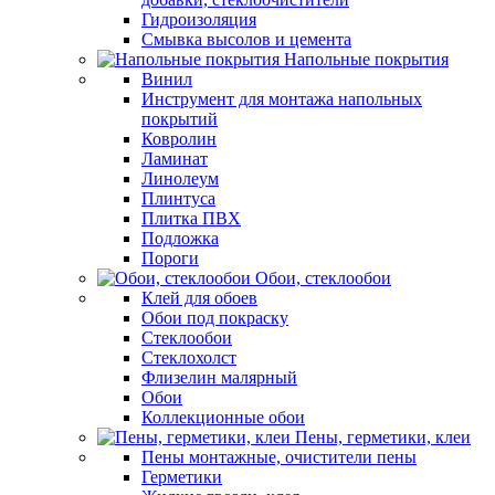
Гидроизоляция
Смывка высолов и цемента
Напольные покрытия
Винил
Инструмент для монтажа напольных
покрытий
Ковролин
Ламинат
Линолеум
Плинтуса
Плитка ПВХ
Подложка
Пороги
Обои, стеклообои
Клей для обоев
Обои под покраску
Стеклообои
Стеклохолст
Флизелин малярный
Обои
Коллекционные обои
Пены, герметики, клеи
Пены монтажные, очистители пены
Герметики