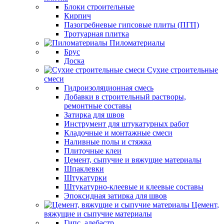
Блоки строительные
Кирпич
Пазогребневые гипсовые плиты (ПГП)
Тротуарная плитка
Пиломатериалы
Брус
Доска
Сухие строительные
смеси
Гидроизоляционная смесь
Добавки в строительный растворы,
ремонтные составы
Затирка для швов
Инструмент для штукатурных работ
Кладочные и монтажные смеси
Наливные полы и стяжка
Плиточные клеи
Цемент, сыпучие и вяжущие материалы
Шпаклевки
Штукатурки
Штукатурно-клеевые и клеевые составы
Эпоксидная затирка для швов
Цемент,
вяжущие и сыпучие материалы
Гипс, алебастр