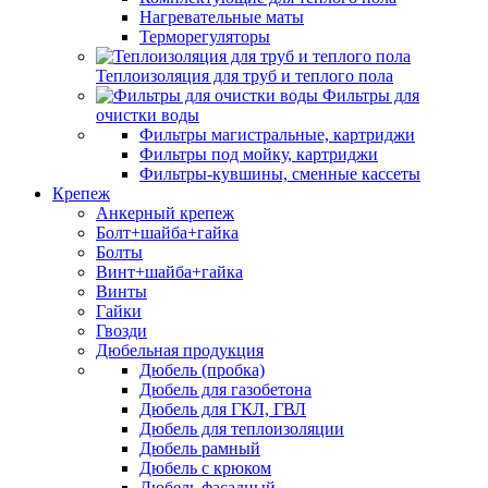
Нагревательные маты
Терморегуляторы
Теплоизоляция для труб и теплого пола
Фильтры для
очистки воды
Фильтры магистральные, картриджи
Фильтры под мойку, картриджи
Фильтры-кувшины, сменные кассеты
Крепеж
Анкерный крепеж
Болт+шайба+гайка
Болты
Винт+шайба+гайка
Винты
Гайки
Гвозди
Дюбельная продукция
Дюбель (пробка)
Дюбель для газобетона
Дюбель для ГКЛ, ГВЛ
Дюбель для теплоизоляции
Дюбель рамный
Дюбель с крюком
Дюбель фасадный