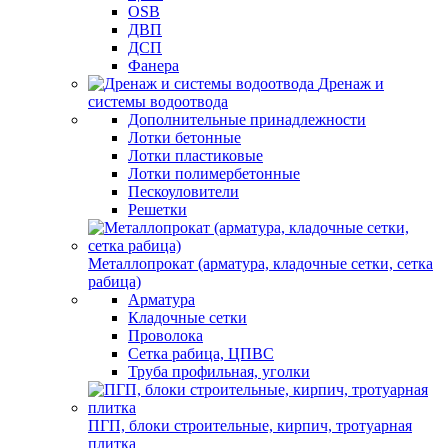
OSB
ДВП
ДСП
Фанера
Дренаж и
системы водоотвода
Дополнительные принадлежности
Лотки бетонные
Лотки пластиковые
Лотки полимербетонные
Пескоуловители
Решетки
Металлопрокат (арматура, кладочные сетки, сетка
рабица)
Арматура
Кладочные сетки
Проволока
Сетка рабица, ЦПВС
Труба профильная, уголки
ПГП, блоки строительные, кирпич, тротуарная
плитка