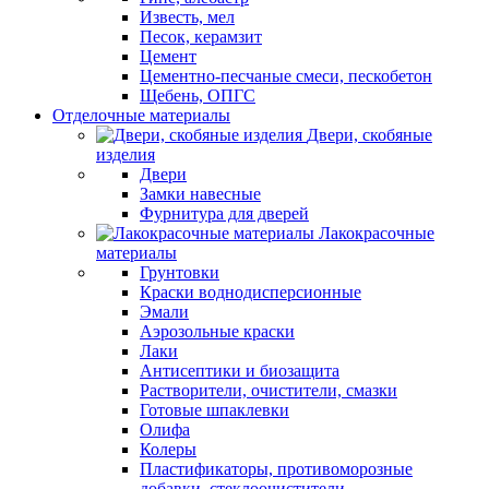
Известь, мел
Песок, керамзит
Цемент
Цементно-песчаные смеси, пескобетон
Щебень, ОПГС
Отделочные материалы
Двери, скобяные
изделия
Двери
Замки навесные
Фурнитура для дверей
Лакокрасочные
материалы
Грунтовки
Краски воднодисперсионные
Эмали
Аэрозольные краски
Лаки
Антисептики и биозащита
Растворители, очистители, смазки
Готовые шпаклевки
Олифа
Колеры
Пластификаторы, противоморозные
добавки, стеклоочистители