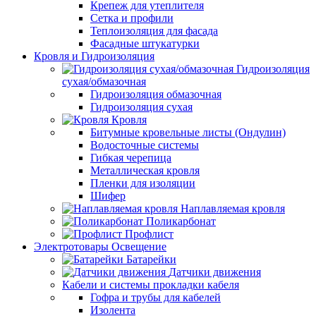
Крепеж для утеплителя
Сетка и профили
Теплоизоляция для фасада
Фасадные штукатурки
Кровля и Гидроизоляция
Гидроизоляция
сухая/обмазочная
Гидроизоляция обмазочная
Гидроизоляция сухая
Кровля
Битумные кровельные листы (Ондулин)
Водосточные системы
Гибкая черепица
Металлическая кровля
Пленки для изоляции
Шифер
Наплавляемая кровля
Поликарбонат
Профлист
Электротовары Освещение
Батарейки
Датчики движения
Кабели и системы прокладки кабеля
Гофра и трубы для кабелей
Изолента