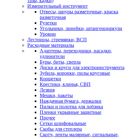
тазы, кадки)
Измерительный инструмент
Отвесы, шнуры разметочные, краска
разметочная
Рулетки
Угольники, линейки, штангенциркули
Уровни
Лестницы, стремянки, ВСП
Расходные материалы
Адаптеры, переходники, насадки,
удлинители
Буры, биты, сверла
Диски и круги для электроинструмента
Зубила, коронки, пилы круговые
Корщетки
Крестики, клинья, СВП
Лезвия
Мешки, пакеты
Наждачная бумага, держалки
Пилки и полотна для лобзика
Пленки укрывные защитные
Прочее
Сетки шлифовальные
Скобы для степлера
Скотч, ленты малярные, сигнальные,