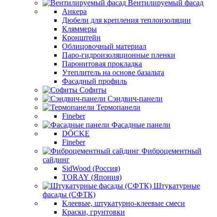
Вентилируемый фасад
Анкера
Дюбели для крепления теплоизоляции
Кляммеры
Кронштейн
Облицовочный материал
Паро-гидроизоляционные пленки
Паронитовая прокладка
Утеплитель на основе базальта
Фасадный профиль
Софиты
Сэндвич-панели
Термопанели
Fineber
Фасадные панели
DÖCKE
Fineber
Фиброцементный
сайдинг
SidWood (Россия)
TORAY (Япония)
Штукатурные
фасады (СФТК)
Клеевые, штукатурно-клеевые смеси
Краски, грунтовки