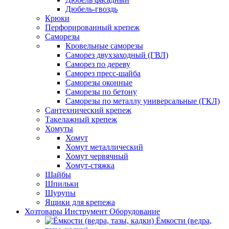
Дюбель-гвоздь
Крюки
Перфорированный крепеж
Саморезы
Кровельные саморезы
Саморез двухзаходный (ГВЛ)
Саморез по дереву
Саморез пресс-шайба
Саморезы оконные
Саморезы по бетону
Саморезы по металлу универсальные (ГКЛ)
Сантехнический крепеж
Такелажный крепеж
Хомуты
Хомут
Хомут металлический
Хомут червячный
Хомут-стяжка
Шайбы
Шпильки
Шурупы
Ящики для крепежа
Хозтовары Инструмент Оборудование
Ёмкости (ведра,