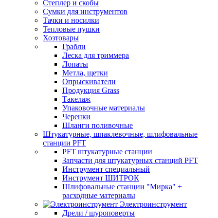
Степлер и скобы
Сумки для инструментов
Тачки и носилки
Тепловые пушки
Хозтовары
Грабли
Леска для триммера
Лопаты
Метла, щетки
Опрыскиватели
Продукция Grass
Такелаж
Упаковочные материалы
Черенки
Шланги поливочные
Штукатурные, шпаклевочные, шлифовальные
станции PFT
PFT штукатурные станции
Запчасти для штукатурных станций PFT
Инструмент специальный
Инструмент ШИТРОК
Шлифовальные станции "Мирка" +
расходные материалы
Электроинструмент
Дрели / шуроповерты