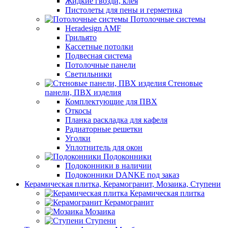
Жидкие гвозди, клея
Пистолеты для пены и герметика
Потолочные системы
Heradesign AMF
Грильято
Кассетные потолки
Подвесная система
Потолочные панели
Светильники
Стеновые
панели, ПВХ изделия
Комплектующие для ПВХ
Откосы
Планка раскладка для кафеля
Радиаторные решетки
Уголки
Уплотнитель для окон
Подоконники
Подоконники в наличии
Подоконники DANKE под заказ
Керамическая плитка, Керамогранит, Мозаика, Ступени
Керамическая плитка
Керамогранит
Мозаика
Ступени