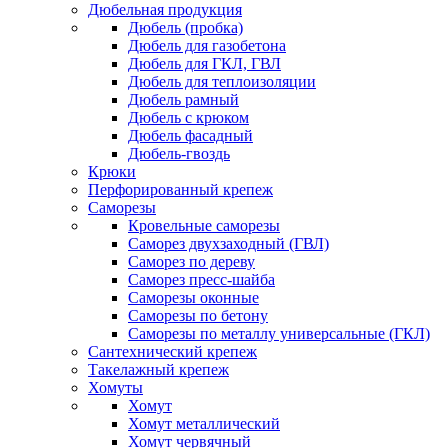
Дюбельная продукция
Дюбель (пробка)
Дюбель для газобетона
Дюбель для ГКЛ, ГВЛ
Дюбель для теплоизоляции
Дюбель рамный
Дюбель с крюком
Дюбель фасадный
Дюбель-гвоздь
Крюки
Перфорированный крепеж
Саморезы
Кровельные саморезы
Саморез двухзаходный (ГВЛ)
Саморез по дереву
Саморез пресс-шайба
Саморезы оконные
Саморезы по бетону
Саморезы по металлу универсальные (ГКЛ)
Сантехнический крепеж
Такелажный крепеж
Хомуты
Хомут
Хомут металлический
Хомут червячный