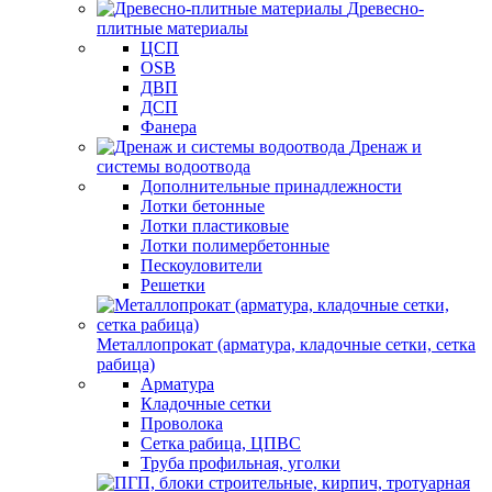
Древесно-
плитные материалы
ЦСП
OSB
ДВП
ДСП
Фанера
Дренаж и
системы водоотвода
Дополнительные принадлежности
Лотки бетонные
Лотки пластиковые
Лотки полимербетонные
Пескоуловители
Решетки
Металлопрокат (арматура, кладочные сетки, сетка
рабица)
Арматура
Кладочные сетки
Проволока
Сетка рабица, ЦПВС
Труба профильная, уголки