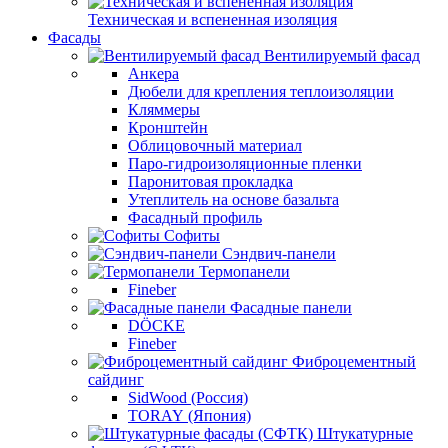
Техническая и вспененная изоляция
Фасады
Вентилируемый фасад
Анкера
Дюбели для крепления теплоизоляции
Кляммеры
Кронштейн
Облицовочный материал
Паро-гидроизоляционные пленки
Паронитовая прокладка
Утеплитель на основе базальта
Фасадный профиль
Софиты
Сэндвич-панели
Термопанели
Fineber
Фасадные панели
DÖCKE
Fineber
Фиброцементный
сайдинг
SidWood (Россия)
TORAY (Япония)
Штукатурные