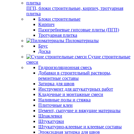
ПГП, блоки строительные, кирпич, тротуарная
плитка
Блоки строительные
Кирпич
Пазогребневые гипсовые плиты (ПГП)
Тротуарная плитка
Пиломатериалы
Брус
Доска
Сухие строительные
смеси
Гидроизоляционная смесь
Добавки в строительный растворы,
ремонтные составы
Затирка для швов
Инструмент для штукатурных работ
Кладочные и монтажные смеси
Наливные полы и стяжка
Плиточные клеи
Цемент, сыпучие и вяжущие материалы
Шпаклевки
Штукатурки
Штукатурно-клеевые и клеевые составы
Эпоксидная затирка для швов