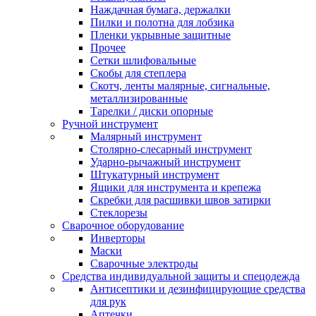
Наждачная бумага, держалки
Пилки и полотна для лобзика
Пленки укрывные защитные
Прочее
Сетки шлифовальные
Скобы для степлера
Скотч, ленты малярные, сигнальные,
металлизированные
Тарелки / диски опорные
Ручной инструмент
Малярный инструмент
Столярно-слесарный инструмент
Ударно-рычажный инструмент
Штукатурный инструмент
Ящики для инструмента и крепежа
Скребки для расшивки швов затирки
Стеклорезы
Сварочное оборудование
Инверторы
Маски
Сварочные электроды
Средства индивидуальной защиты и спецодежда
Антисептики и дезинфицирующие средства
для рук
Аптечки