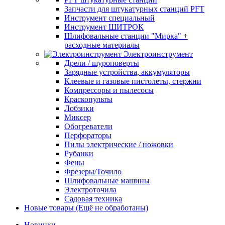
Запчасти для штукатурных станций PFT
Инструмент специальный
Инструмент ШИТРОК
Шлифовальные станции "Мирка" +
расходные материалы
Электроинструмент
Дрели / шуроповерты
Зарядные устройства, аккумуляторы
Клеевые и газовые пистолеты, стержни
Компрессоры и пылесосы
Краскопульты
Лобзики
Миксер
Обогреватели
Перфораторы
Пилы электрические / ножовки
Рубанки
Фены
Фрезеры/Точило
Шлифовальные машины
Электроточила
Садовая техника
Новые товары (Ещё не обработаны)
Новинки