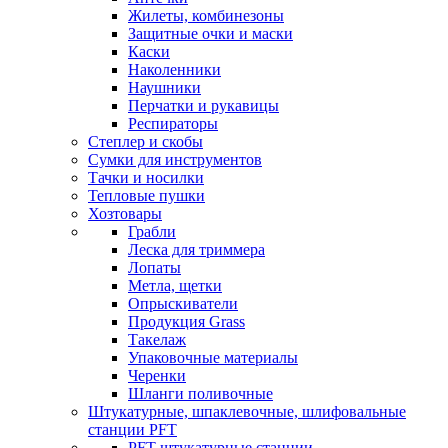
Жилеты, комбинезоны
Защитные очки и маски
Каски
Наколенники
Наушники
Перчатки и рукавицы
Респираторы
Степлер и скобы
Сумки для инструментов
Тачки и носилки
Тепловые пушки
Хозтовары
Грабли
Леска для триммера
Лопаты
Метла, щетки
Опрыскиватели
Продукция Grass
Такелаж
Упаковочные материалы
Черенки
Шланги поливочные
Штукатурные, шпаклевочные, шлифовальные
станции PFT
PFT штукатурные станции