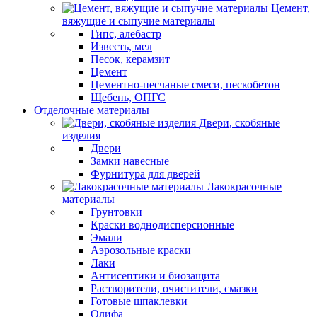
Цемент,
вяжущие и сыпучие материалы
Гипс, алебастр
Известь, мел
Песок, керамзит
Цемент
Цементно-песчаные смеси, пескобетон
Щебень, ОПГС
Отделочные материалы
Двери, скобяные
изделия
Двери
Замки навесные
Фурнитура для дверей
Лакокрасочные
материалы
Грунтовки
Краски воднодисперсионные
Эмали
Аэрозольные краски
Лаки
Антисептики и биозащита
Растворители, очистители, смазки
Готовые шпаклевки
Олифа