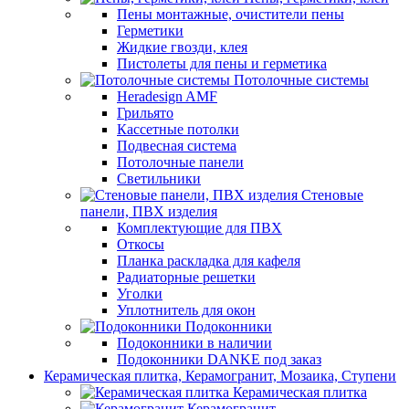
Пены монтажные, очистители пены
Герметики
Жидкие гвозди, клея
Пистолеты для пены и герметика
Потолочные системы
Heradesign AMF
Грильято
Кассетные потолки
Подвесная система
Потолочные панели
Светильники
Стеновые
панели, ПВХ изделия
Комплектующие для ПВХ
Откосы
Планка раскладка для кафеля
Радиаторные решетки
Уголки
Уплотнитель для окон
Подоконники
Подоконники в наличии
Подоконники DANKE под заказ
Керамическая плитка, Керамогранит, Мозаика, Ступени
Керамическая плитка
Керамогранит