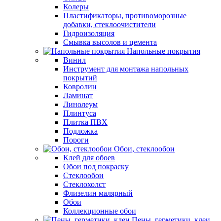
Колеры
Пластификаторы, противоморозные
добавки, стеклоочистители
Гидроизоляция
Смывка высолов и цемента
Напольные покрытия
Винил
Инструмент для монтажа напольных
покрытий
Ковролин
Ламинат
Линолеум
Плинтуса
Плитка ПВХ
Подложка
Пороги
Обои, стеклообои
Клей для обоев
Обои под покраску
Стеклообои
Стеклохолст
Флизелин малярный
Обои
Коллекционные обои
Пены, герметики, клеи