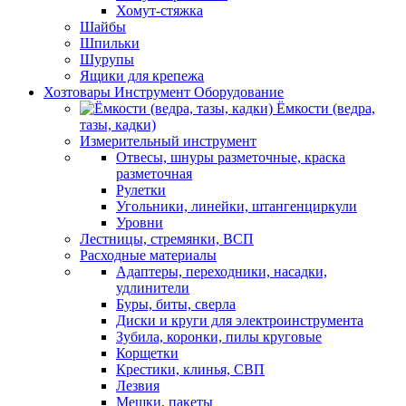
Хомут-стяжка
Шайбы
Шпильки
Шурупы
Ящики для крепежа
Хозтовары Инструмент Оборудование
Ёмкости (ведра,
тазы, кадки)
Измерительный инструмент
Отвесы, шнуры разметочные, краска
разметочная
Рулетки
Угольники, линейки, штангенциркули
Уровни
Лестницы, стремянки, ВСП
Расходные материалы
Адаптеры, переходники, насадки,
удлинители
Буры, биты, сверла
Диски и круги для электроинструмента
Зубила, коронки, пилы круговые
Корщетки
Крестики, клинья, СВП
Лезвия
Мешки, пакеты