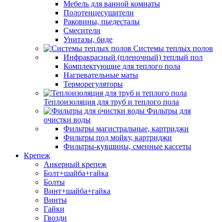
Мебель для ванной комнаты
Полотенцесушители
Раковины, пьедесталы
Смесители
Унитазы, биде
Системы теплых полов
Инфракрасный (пленочный) теплый пол
Комплектующие для теплого пола
Нагревательные маты
Терморегуляторы
Теплоизоляция для труб и теплого пола
Фильтры для
очистки воды
Фильтры магистральные, картриджи
Фильтры под мойку, картриджи
Фильтры-кувшины, сменные кассеты
Крепеж
Анкерный крепеж
Болт+шайба+гайка
Болты
Винт+шайба+гайка
Винты
Гайки
Гвозди